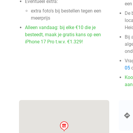
Eventueel extra:
een
extra foto's bij bestellen tegen een
De 
meerprijs
loc
Alleen vandaag: bij elke €10 die je
Hei
besteedt, maak je gratis kans op een
Bij
iPhone 17 Pro t.w.v. €1.329!
alg
ond
Vra
05
o
Koo
aan
store