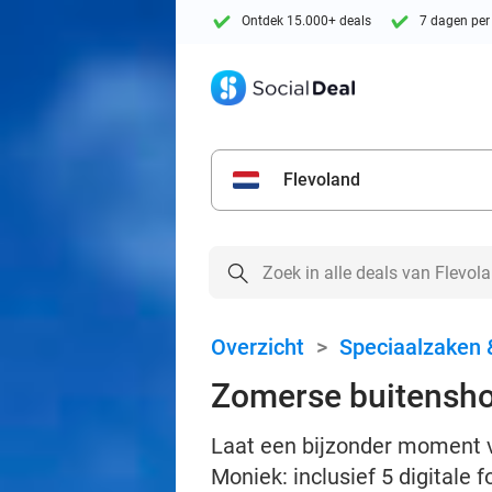
Ontdek 15.000+ deals
7 dagen per
Flevoland
Overzicht
>
Speciaalzaken 
Zomerse buitenshoo
Laat een bijzonder moment 
Moniek: inclusief 5 digitale fo