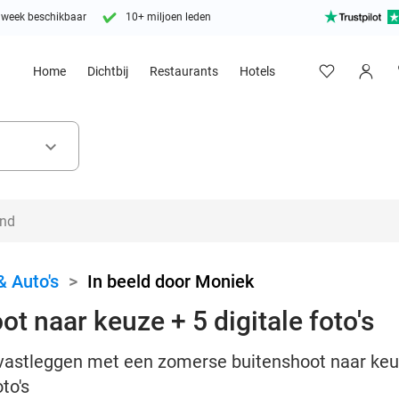
 week beschikbaar
10+ miljoen leden
Home
Dichtbij
Restaurants
Hotels
keyboard_arrow_down
& Auto's
>
In beeld door Moniek
t naar keuze + 5 digitale foto's
vastleggen met een zomerse buitenshoot naar keu
to's