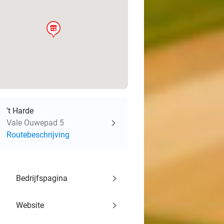
store
't Harde
Vale Ouwepad 5
Routebeschrijving
keyboard_arrow_right
Bedrijfspagina
keyboard_arrow_right
Website