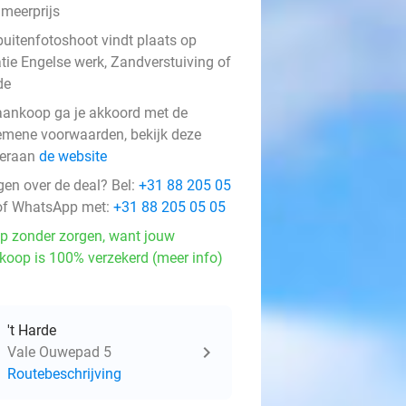
 meerprijs
buitenfotoshoot vindt plaats op
atie Engelse werk, Zandverstuiving of
de
 aankoop ga je akkoord met de
emene voorwaarden, bekijk deze
eraan
de website
gen over de deal? Bel:
+31 88 205 05
f WhatsApp met:
+31 88 205 05 05
p zonder zorgen, want jouw
koop is 100% verzekerd (meer info)
't Harde
Vale Ouwepad 5
Routebeschrijving