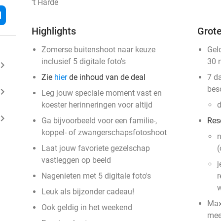
't Harde
l
Highlights
Grote
Zomerse buitenshoot naar keuze
Gel
inclusief 5 digitale foto's
30 
ard_arrow_right
Zie
hier
de inhoud van de deal
7 d
bes
ard_arrow_right
Leg jouw speciale moment vast en
koester herinneringen voor altijd
d
ard_arrow_right
Ga bijvoorbeeld voor een familie-,
Res
koppel- of zwangerschapsfotoshoot
n
Laat jouw favoriete gezelschap
(
vastleggen op beeld
j
Nagenieten met 5 digitale foto's
r
w
Leuk als bijzonder cadeau!
Max
Ook geldig in het weekend
mee