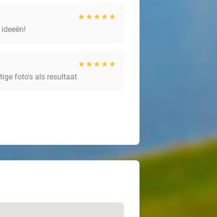
 ideeën!
ge foto's als resultaat