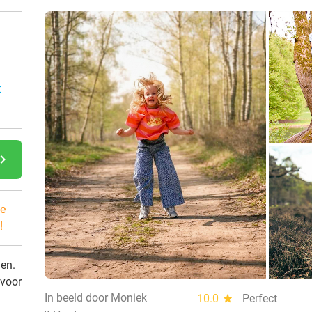
:
gate_next
e
!
den.
 voor
In beeld door Moniek
10.0
star
Perfect