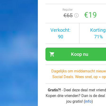
Regulier
€19
€65
Verkocht:
Korting
90
71%
shopping_cart
Koop nu
navi
Dagelijks om middernacht nieuw
Social Deals. Wees snel, op = op
Gratis?!
- Deel deze deal met vrien
Kopen drie vrienden? Dan is de deal
jou gratis! (
info
)