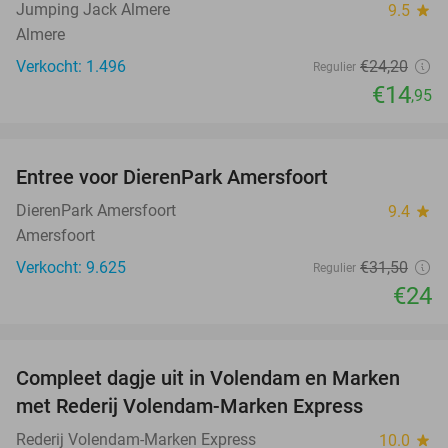
Jumping Jack Almere
9.5
star
Almere
Verkocht: 1.496
€24
,20
Regulier
€14
,95
favorite_border
Entree voor DierenPark Amersfoort
24%
DierenPark Amersfoort
9.4
star
Amersfoort
Verkocht: 9.625
€31
,50
Regulier
€24
favorite_border
Compleet dagje uit in Volendam en Marken
55%
met Rederij Volendam-Marken Express
Rederij Volendam-Marken Express
10.0
star