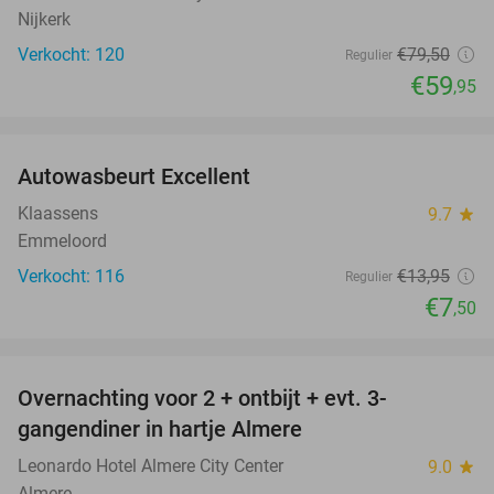
Nijkerk
Verkocht: 120
€79
,50
Regulier
€59
,95
favorite_border
Autowasbeurt Excellent
46%
Klaassens
9.7
star
Emmeloord
Verkocht: 116
€13
,95
Regulier
€7
,50
favorite_border
Overnachting voor 2 + ontbijt + evt. 3-
6%
gangendiner in hartje Almere
Leonardo Hotel Almere City Center
9.0
star
Almere