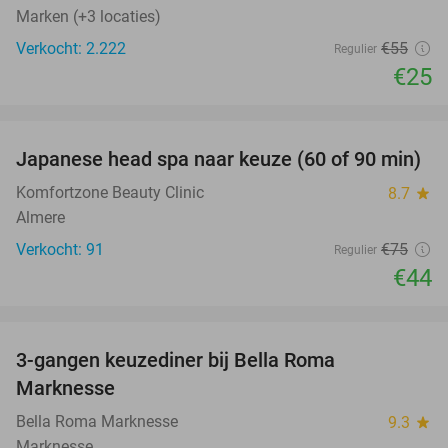
Marken (+3 locaties)
Verkocht: 2.222
€55
Regulier
€25
favorite_border
Japanese head spa naar keuze (60 of 90 min)
41%
Komfortzone Beauty Clinic
8.7
star
Almere
Verkocht: 91
€75
Regulier
€44
favorite_border
3-gangen keuzediner bij Bella Roma
39%
Marknesse
Bella Roma Marknesse
9.3
star
Marknesse