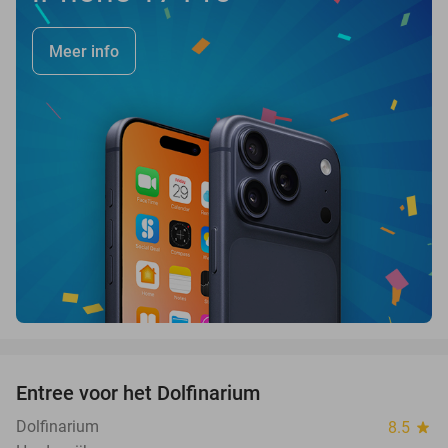
Meer info
favorite_border
Entree voor het Dolfinarium
36%
Dolfinarium
8.5
star