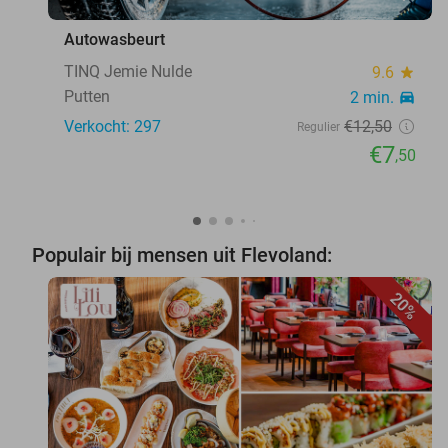
Autowasbeurt
TINQ Jemie Nulde
9.6
star
Putten
2 min.
directions_car
Verkocht: 297
€12
,50
Regulier
€7
,50
Populair bij mensen uit Flevoland:
20%