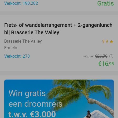
Gratis
Verkocht: 190.282
favorite_border
Fiets- of wandelarrangement + 2-gangenlunch
37%
bij Brasserie The Valley
Brasserie The Valley
9.9
star
Ermelo
Verkocht: 273
€26
,70
Regulier
€16
,95
Win gratis
een droomreis
t.w.v. €3.000