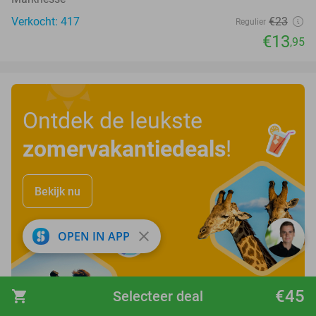
Verkocht: 417
€23
Regulier
€13
,95
Ontdek de leukste
zomervakantiedeals
!
Bekijk nu
close
OPEN IN APP
€45
shopping_cart
Selecteer deal