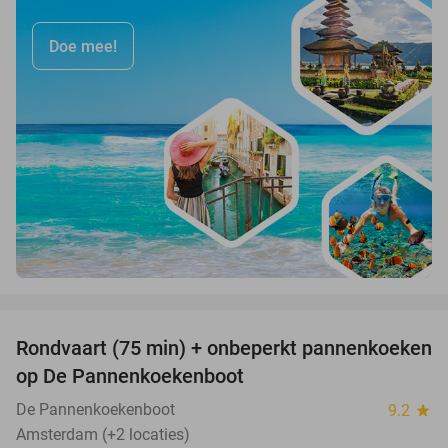
Doe mee!
favorite_border
Rondvaart (75 min) + onbeperkt pannenkoeken
30%
op De Pannenkoekenboot
De Pannenkoekenboot
9.2
star
Amsterdam (+2 locaties)