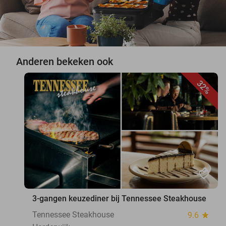
Anderen bekeken ook
32%
favorite_border
3-gangen keuzediner bij Tennessee Steakhouse
Tennessee Steakhouse
9.6
star