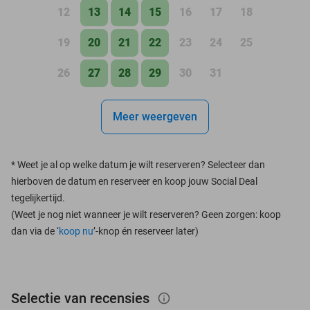
12
13
14
15
16
17
18
19
20
21
22
23
24
25
26
27
28
29
30
31
Meer weergeven
*
Weet je al op welke datum je wilt reserveren? Selecteer dan
hierboven de datum en reserveer en koop jouw Social Deal
tegelijkertijd.
(Weet je nog niet wanneer je wilt reserveren? Geen zorgen: koop
dan via de ‘
koop nu
’-knop én reserveer later)
Selectie van recensies
info_outlined