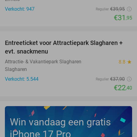
Verkocht: 947
€39
,95
Regulier
€31
,95
favorite_border
Entreeticket voor Attractiepark Slagharen +
41%
NEW
evt. snackmenu
TODAY
Attractie- & Vakantiepark Slagharen
8.8
star
Slagharen
Verkocht: 5.544
€37
,90
Regulier
€22
,40
Win vandaag een gratis
iPhone 17 Pro