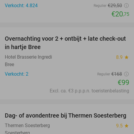
Verkocht: 4.824
€29
,50
Regulier
€20
,75
favorite_border
Overnachting voor 2 + ontbijt + late check-out
41%
NEW
in hartje Bree
TODAY
Hotel Brasserie Ingredi
8.9
star
Bree
Verkocht: 2
€168
Regulier
€99
Excl. ca. €3 p.p.p.n. toeristenbelasting
favorite_border
Dag- of avondentree bij Thermen Soesterberg
29%
Thermen Soesterberg
9.5
star
Soesterberg