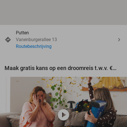
Putten
Vanenburgerallee 13
Routebeschrijving
Maak gratis kans op een droomreis t.w.v. €3.000!
play_circle