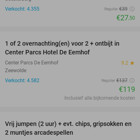
Verkocht: 4.355
€39
Regulier
€27
,50
favorite_border
1 of 2 overnachting(en) voor 2 + ontbijt in
13%
Center Parcs Hotel De Eemhof
Center Parcs De Eemhof
9.2
star
Zeewolde
Verkocht: 4.582
€137
Regulier
€119
Inclusief alle bijkomende kosten
favorite_border
Vrij jumpen (2 uur) + evt. chips, gripsokken en
38%
2 muntjes arcadespellen