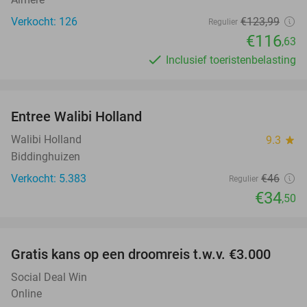
Verkocht: 126
€123
,99
Regulier
€116
,63
Inclusief toeristenbelasting
favorite_border
Entree Walibi Holland
25%
Walibi Holland
9.3
star
Biddinghuizen
Verkocht: 5.383
€46
Regulier
€34
,50
favorite_border
Gratis kans op een droomreis t.w.v. €3.000
Social Deal Win
Online