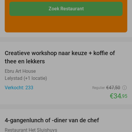
Zoek Restaurant
favorite_border
Creatieve workshop naar keuze + koffie of
26%
thee en lekkers
Ebru Art House
Lelystad (+1 locatie)
Verkocht: 233
€47
,50
Regulier
€34
,95
favorite_border
4-gangenlunch of -diner van de chef
25%
Restaurant Het Sluishuys