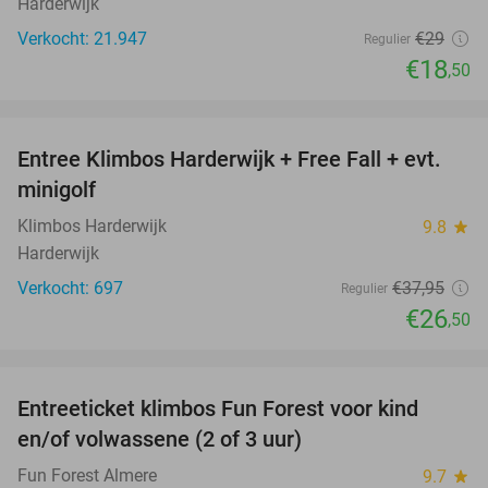
Harderwijk
Verkocht: 21.947
€29
Regulier
€18
,50
favorite_border
Entree Klimbos Harderwijk + Free Fall + evt.
30%
minigolf
Klimbos Harderwijk
9.8
star
Harderwijk
Verkocht: 697
€37
,95
Regulier
€26
,50
favorite_border
Entreeticket klimbos Fun Forest voor kind
21%
en/of volwassene (2 of 3 uur)
Fun Forest Almere
9.7
star