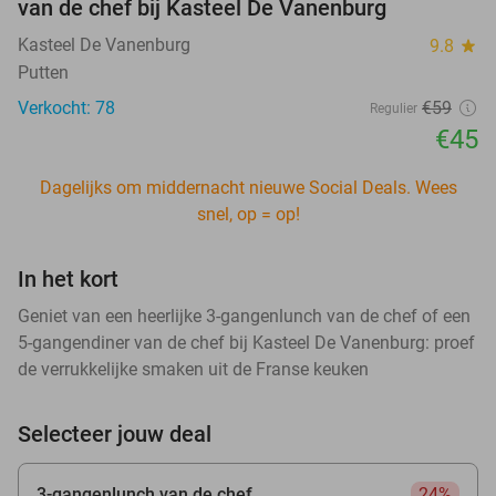
van de chef bij Kasteel De Vanenburg
Kasteel De Vanenburg
9.8
star
Putten
Verkocht: 78
€59
Regulier
€45
Dagelijks om middernacht nieuwe Social Deals. Wees
snel, op = op!
In het kort
Geniet van een heerlijke 3-gangenlunch van de chef of een
5-gangendiner van de chef bij Kasteel De Vanenburg: proef
de verrukkelijke smaken uit de Franse keuken
Selecteer jouw deal
3-gangenlunch van de chef
24%