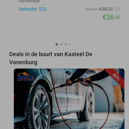
Harderwijk
Verkocht: 520
€38
,70
Regulier
€26
,50
Deals in de buurt van Kasteel De
Vanenburg
40%
favorite_border