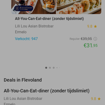
favorite_border
All-You-Can-Eat-diner (zonder tijdslimiet)
Lili Lou Asian Bistrobar
9.8
star
Ermelo
Verkocht: 947
€39
,95
Regulier
€31
,95
favorite_border
Deals in Flevoland
All-You-Can-Eat-diner (zonder tijdslimiet)
20%
Lili Lou Asian Bistrobar
9.8
star
Ermelo