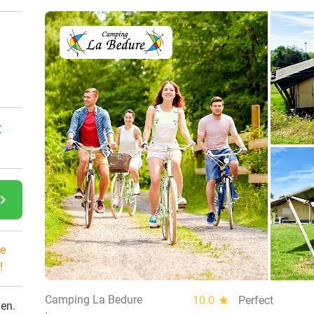
:
gate_next
e
!
Camping La Bedure
10.0
star
Perfect
den.