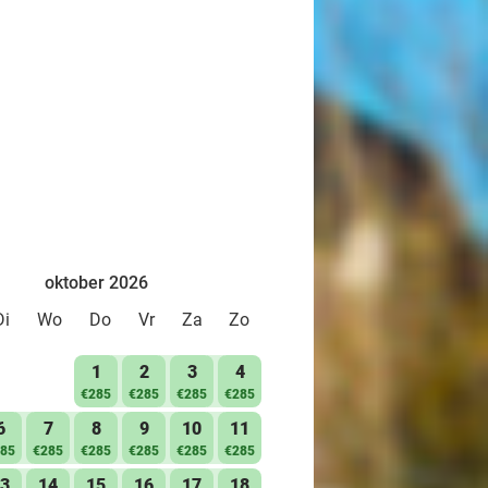
oktober 2026
Di
Wo
Do
Vr
Za
Zo
1
2
3
4
€285
€285
€285
€285
6
7
8
9
10
11
85
€285
€285
€285
€285
€285
3
14
15
16
17
18