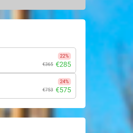
geving of bezoek het stadje Luzy.
3 kinderen
 los bed)
22%
€285
€365
24%
€575
€753