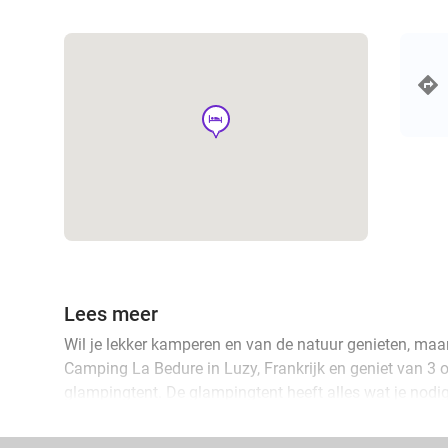
hotel
Lees meer
Wil je lekker kamperen en van de natuur genieten, maa
Camping La Bedure in Luzy, Frankrijk en geniet van 3 
glampingtent. De glampingtent heeft alles wat je nodi
sanitairblokken waar je gebruik van mag maken. Zowel
omgeving is genoeg te beleven. Neem bijvoorbeeld een