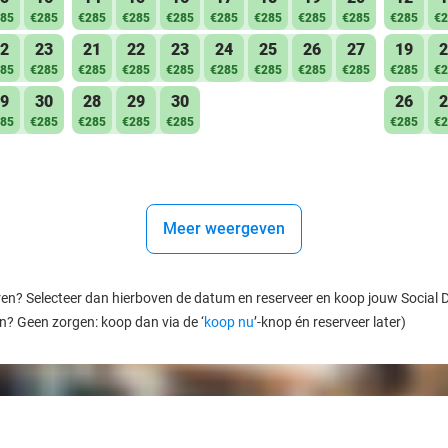
85
€285
€285
€285
€285
€285
€285
€285
€285
€285
€2
2
23
21
22
23
24
25
26
27
19
2
85
€285
€285
€285
€285
€285
€285
€285
€285
€285
€2
9
30
28
29
30
26
2
85
€285
€285
€285
€285
€285
€2
Meer weergeven
ren? Selecteer dan hierboven de datum en reserveer en koop jouw Social Dea
en? Geen zorgen: koop dan via de ‘
koop nu
’-knop én reserveer later)