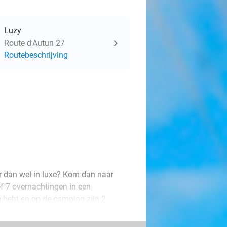
Luzy
Route d'Autun 27
Routebeschrijving
r dan wel in luxe? Kom dan naar
of 7 overnachtingen in een
g hebt en op de camping zijn 2
 op de camping als in de natuurrijke
 duik in het zwembad, probeer een