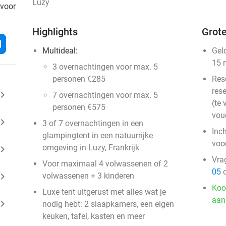
Luzy
 voor
Highlights
Grote
l
Multideal:
Gel
15 
3 overnachtingen voor max. 5
personen €285
Res
rese
ard_arrow_right
7 overnachtingen voor max. 5
(te 
personen €575
vou
ard_arrow_right
3 of 7 overnachtingen in een
Inc
glampingtent in een natuurrijke
voo
omgeving in Luzy, Frankrijk
ard_arrow_right
Vra
Voor maximaal 4 volwassenen of 2
05
o
ard_arrow_right
volwassenen + 3 kinderen
Koo
Luxe tent uitgerust met alles wat je
aan
ard_arrow_right
nodig hebt: 2 slaapkamers, een eigen
keuken, tafel, kasten en meer