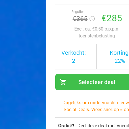
Regulier
€285
€365
Excl. ca. €0,50 p.p.p.n.
toeristenbelasting
Verkocht:
Korting
2
22%
shopping_cart
Selecteer deal
navi
Dagelijks om middernacht nieuw
Social Deals. Wees snel, op = op
Gratis?!
- Deel deze deal met vrien