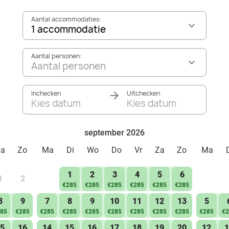
Aantal accommodaties:
1 accommodatie
Aantal personen:
Aantal personen
Inchecken
Uitchecken
Kies datum
Kies datum
september 2026
Za
Zo
Ma
Di
Wo
Do
Vr
Za
Zo
Ma
1
2
3
4
5
6
1
2
€285
€285
€285
€285
€285
€285
8
9
7
8
9
10
11
12
13
5
85
€285
€285
€285
€285
€285
€285
€285
€285
€285
€2
5
16
14
15
16
17
18
19
20
12
1