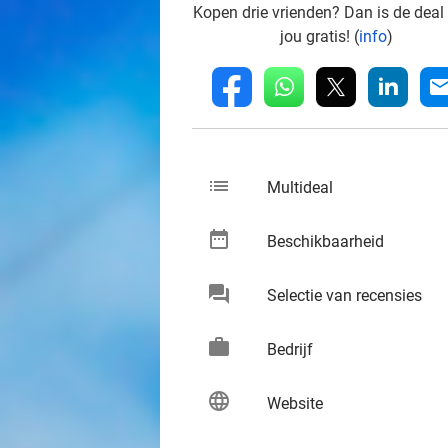
Kopen drie vrienden? Dan is de deal
jou gratis! (
info
)
whatsapp
linkedin
fb
mai
list
keybo
Multideal
date_range
keybo
Beschikbaarheid
chat
keybo
Selectie van recensies
work
keybo
Bedrijf
language
keybo
Website