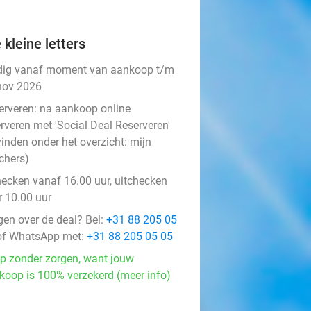
 kleine letters
dig vanaf moment van aankoop t/m
nov 2026
erveren:
na aankoop online
rveren met 'Social Deal Reserveren'
vinden onder het overzicht:
mijn
chers
)
hecken vanaf 16.00 uur, uitchecken
r 10.00 uur
gen over de deal? Bel:
+31 88 205 05
f WhatsApp met:
+31 88 205 05 05
p zonder zorgen, want jouw
koop is 100% verzekerd (meer info)