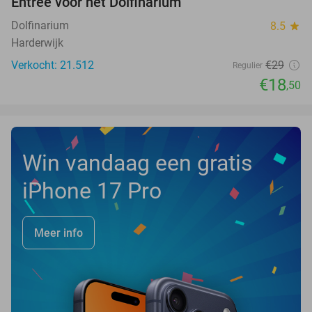
Entree voor het Dolfinarium
36%
Dolfinarium
8.5
star
Harderwijk
Verkocht: 21.512
€29
Regulier
€18
,50
Win vandaag een gratis
iPhone 17 Pro
Meer info