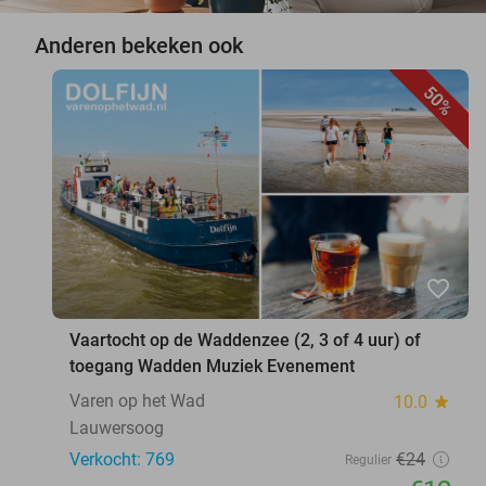
Anderen bekeken ook
50%
favorite_border
Vaartocht op de Waddenzee (2, 3 of 4 uur) of
toegang Wadden Muziek Evenement
Varen op het Wad
10.0
star
Lauwersoog
Verkocht: 769
€24
Regulier