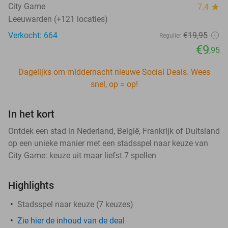
City Game
7.4
star
Leeuwarden (+121 locaties)
Verkocht: 664
€19
,95
Regulier
€9
,95
Dagelijks om middernacht nieuwe Social Deals. Wees
snel, op = op!
In het kort
Ontdek een stad in Nederland, België, Frankrijk of Duitsland
op een unieke manier met een stadsspel naar keuze van
City Game: keuze uit maar liefst 7 spellen
Highlights
Stadsspel naar keuze (7 keuzes)
Zie hier de inhoud van de deal