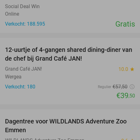
Social Deal Win
Online
Gratis
Verkocht: 188.595
favorite_border
12-uurtje of 4-gangen shared dining-diner van
31%
de chef bij Grand Café JAN!
Grand Café JAN!
10.0
star
Wergea
Verkocht: 180
€57
,50
Regulier
€39
,50
favorite_border
Dagentree voor WILDLANDS Adventure Zoo
24%
Emmen