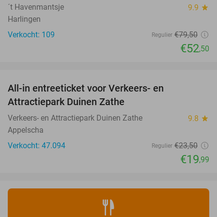
´t Havenmantsje
9.9
star
Harlingen
Verkocht: 109
€79
,50
Regulier
€52
,50
favorite_border
All-in entreeticket voor Verkeers- en
15%
Attractiepark Duinen Zathe
Verkeers- en Attractiepark Duinen Zathe
9.8
star
Appelscha
Verkocht: 47.094
€23
,50
Regulier
€19
,99