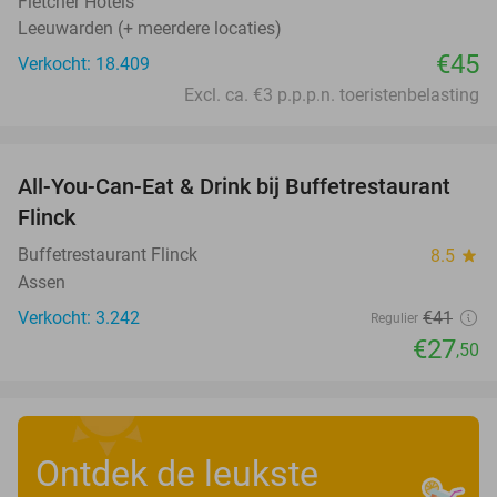
Fletcher Hotels
Leeuwarden (+ meerdere locaties)
€45
Verkocht: 18.409
Excl. ca. €3 p.p.p.n. toeristenbelasting
favorite_border
All-You-Can-Eat & Drink bij Buffetrestaurant
33%
Flinck
Buffetrestaurant Flinck
8.5
star
Assen
Verkocht: 3.242
€41
Regulier
€27
,50
Ontdek de leukste