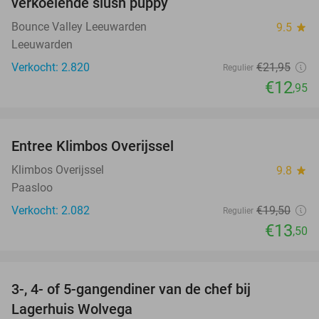
verkoelende slush puppy
Bounce Valley Leeuwarden
9.5
star
Leeuwarden
Verkocht: 2.820
€21
,95
Regulier
€12
,95
favorite_border
Entree Klimbos Overijssel
31%
Klimbos Overijssel
9.8
star
Paasloo
Verkocht: 2.082
€19
,50
Regulier
€13
,50
favorite_border
3-, 4- of 5-gangendiner van de chef bij
41%
Lagerhuis Wolvega