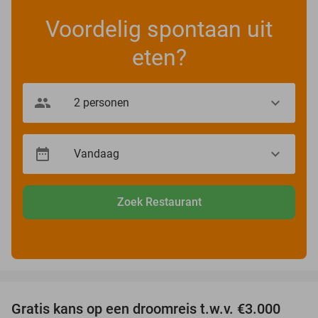
Voordelig spontaan uit
eten?
Zoek Restaurant
favorite_border
Gratis kans op een droomreis t.w.v. €3.000