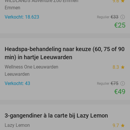
WILDLANDS Adventure Zoo Emmen
9.6
star
Emmen
Verkocht: 18.623
€33
Regulier
€25
favorite_border
Headspa-behandeling naar keuze (60, 75 of 90
35%
min) in hartje Leeuwarden
Wellness One Leeuwarden
8.3
star
Leeuwarden
Verkocht: 43
€75
Regulier
€49
favorite_border
3-gangendiner à la carte bij Lazy Lemon
39%
Lazy Lemon
9.7
star