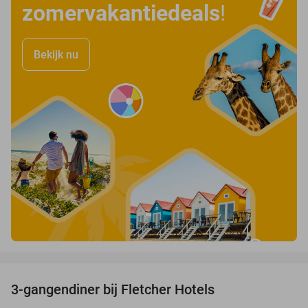
zomervakantiedeals
!
Bekijk nu
favorite_border
3-gangendiner bij Fletcher Hotels
42%