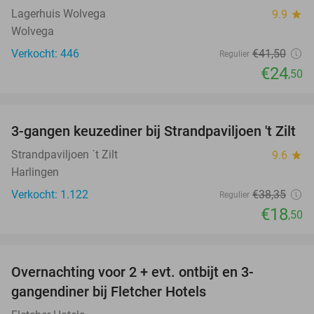
Lagerhuis Wolvega
9.9
star
Wolvega
Verkocht: 446
€41
,50
Regulier
€24
,50
favorite_border
3-gangen keuzediner bij Strandpaviljoen 't Zilt
52%
Strandpaviljoen ´t Zilt
9.6
star
Harlingen
Verkocht: 1.122
€38
,35
Regulier
€18
,50
favorite_border
Overnachting voor 2 + evt. ontbijt en 3-
gangendiner bij Fletcher Hotels