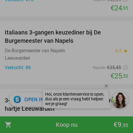
€24
,95
favorite_border
Italiaans 3-gangen keuzediner bij De
28%
Burgemeester van Napels
De Burgemeester van Napels
9.5
star
Leeuwarden
Verkocht: 86
€35
,45
Regulier
€25
,50
favorite_border
close
OPEN IN APP
3-gangen proeverijdiner bij De Skeve Toren in
45%
hartje Leeuwarden
De Skeve Toren
9.9
star
€9
shopping_cart
Koop nu
,95
Leeuwarden