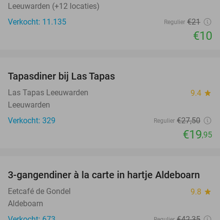
Leeuwarden (+12 locaties)
Verkocht: 11.135
€21
Regulier
€10
favorite_border
Tapasdiner bij Las Tapas
27%
Las Tapas Leeuwarden
9.4
star
Leeuwarden
Verkocht: 329
€27
,50
Regulier
€19
,95
favorite_border
3-gangendiner à la carte in hartje Aldeboarn
41%
Eetcafé de Gondel
9.8
star
Aldeboarn
Verkocht: 673
€42
,35
Regulier