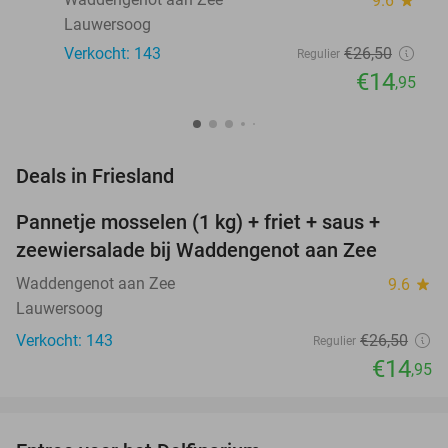
9.6
Lauwersoog
Verkocht: 143
€26
,50
Regulier
€14
,95
favorite_border
Deals in Friesland
Pannetje mosselen (1 kg) + friet + saus +
44%
NEW
zeewiersalade bij Waddengenot aan Zee
TODAY
Waddengenot aan Zee
9.6
star
Lauwersoog
Verkocht: 143
€26
,50
Regulier
€14
,95
favorite_border