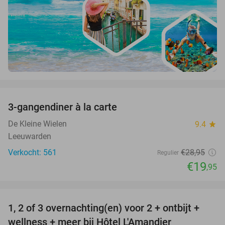
favorite_border
3-gangendiner à la carte
31%
De Kleine Wielen
9.4
star
Leeuwarden
Verkocht: 561
€28
,95
Regulier
€19
,95
favorite_border
1, 2 of 3 overnachting(en) voor 2 + ontbijt +
32%
NEW
wellness + meer bij Hôtel L'Amandier
TODAY