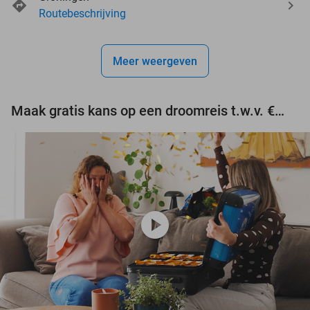
events
events
Routebeschrijving
events
events
Meer weergeven
events
events
Maak gratis kans op een droomreis t.w.v. €3.000!
play_circle