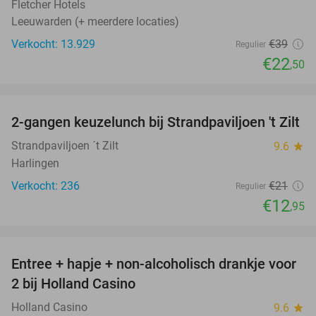
Fletcher Hotels
Leeuwarden (+ meerdere locaties)
Verkocht: 13.929
€39
Regulier
€22
,50
favorite_border
2-gangen keuzelunch bij Strandpaviljoen 't Zilt
38%
Strandpaviljoen ´t Zilt
9.6
star
Harlingen
Verkocht: 236
€21
Regulier
€12
,95
favorite_border
Entree + hapje + non-alcoholisch drankje voor
52%
2 bij Holland Casino
Holland Casino
9.6
star