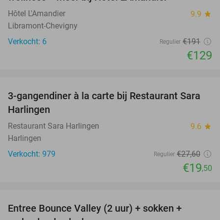
Hôtel L'Amandier
9.9
star
Libramont-Chevigny
Verkocht: 6
€191
Regulier
€129
favorite_border
3-gangendiner à la carte bij Restaurant Sara
29%
Harlingen
Restaurant Sara Harlingen
9.6
star
Harlingen
Verkocht: 979
€27
,60
Regulier
€19
,50
favorite_border
Entree Bounce Valley (2 uur) + sokken +
41%