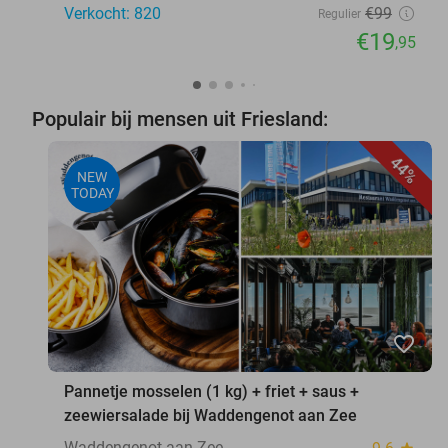
Verkocht: 820
€99
Regulier
€19
,95
Populair bij mensen uit Friesland:
44%
NEW
TODAY
favorite_border
Pannetje mosselen (1 kg) + friet + saus +
zeewiersalade bij Waddengenot aan Zee
Waddengenot aan Zee
star