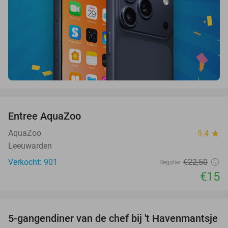
favorite_border
Entree AquaZoo
33%
AquaZoo
9.4
star
Leeuwarden
Verkocht: 901
€22
,50
Regulier
€15
favorite_border
5-gangendiner van de chef bij 't Havenmantsje
34%