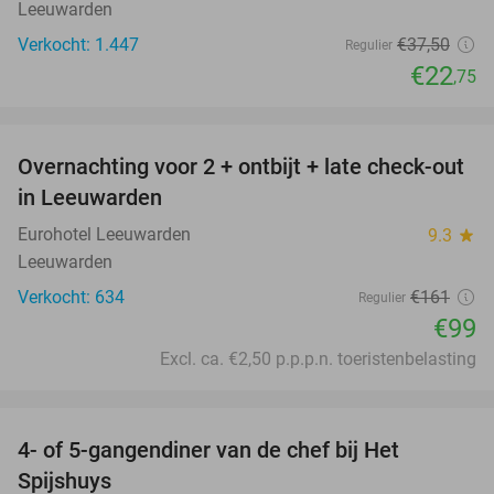
Leeuwarden
Verkocht: 1.447
€37
,50
Regulier
€22
,75
favorite_border
Overnachting voor 2 + ontbijt + late check-out
39%
in Leeuwarden
Eurohotel Leeuwarden
9.3
star
Leeuwarden
Verkocht: 634
€161
Regulier
€99
Excl. ca. €2,50 p.p.p.n. toeristenbelasting
favorite_border
4- of 5-gangendiner van de chef bij Het
36%
Spijshuys