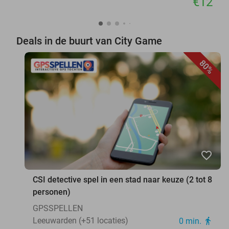
€12
Deals in de buurt van City Game
80%
favorite_border
CSI detective spel in een stad naar keuze (2 tot 8
personen)
GPSSPELLEN
Leeuwarden (+51 locaties)
0 min.
directions_walk