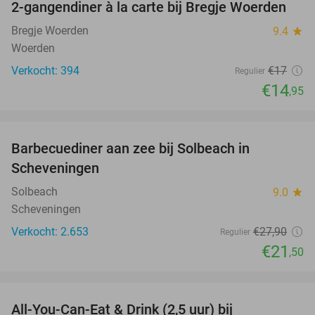
2-gangendiner à la carte bij Bregje Woerden
12%
Bregje Woerden
9.4
star
Woerden
Verkocht: 394
€17
Regulier
€14
,95
favorite_border
Barbecuediner aan zee bij Solbeach in
23%
Scheveningen
Solbeach
9.0
star
Scheveningen
Verkocht: 2.653
€27
,90
Regulier
€21
,50
favorite_border
All-You-Can-Eat & Drink (2,5 uur) bij
14%