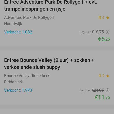
Entree Adventure Park De Rollygolf + evt.
51%
trampolinespringen en ijsje
Adventure Park De Rollygolf
9.4
star
Noordwijk
Verkocht: 1.032
€10
,75
Regulier
€5
,25
favorite_border
Entree Bounce Valley (2 uur) + sokken +
46%
verkoelende slush puppy
Bounce Valley Ridderkerk
9.2
star
Ridderkerk
Verkocht: 1.973
€21
,95
Regulier
€11
,95
favorite_border