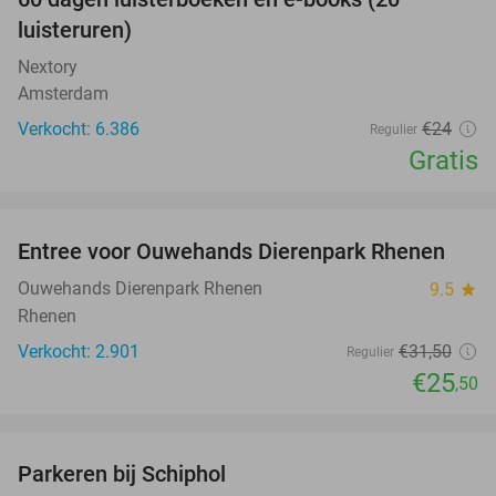
100%
luisteruren)
Nextory
Amsterdam
Verkocht: 6.386
€24
Regulier
Gratis
favorite_border
Entree voor Ouwehands Dierenpark Rhenen
19%
Ouwehands Dierenpark Rhenen
9.5
star
Rhenen
Verkocht: 2.901
€31
,50
Regulier
€25
,50
favorite_border
Parkeren bij Schiphol
36%