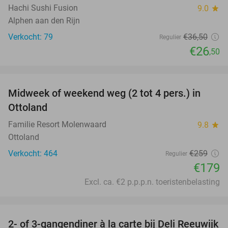
Hachi Sushi Fusion
9.0
star
Alphen aan den Rijn
Verkocht: 79
€36
,50
Regulier
€26
,50
favorite_border
Midweek of weekend weg (2 tot 4 pers.) in
31%
Ottoland
Familie Resort Molenwaard
9.8
star
Ottoland
Verkocht: 464
€259
Regulier
€179
Excl. ca. €2 p.p.p.n. toeristenbelasting
favorite_border
2- of 3-gangendiner à la carte bij Deli Reeuwijk
43%