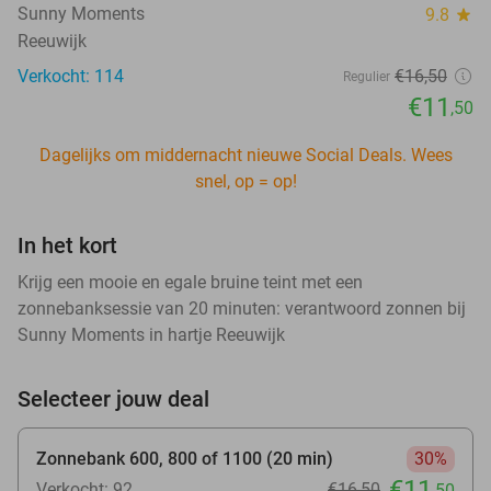
Sunny Moments
9.8
star
Reeuwijk
Verkocht: 114
€16
,50
Regulier
€11
,50
Dagelijks om middernacht nieuwe Social Deals. Wees
snel, op = op!
In het kort
Krijg een mooie en egale bruine teint met een
zonnebanksessie van 20 minuten: verantwoord zonnen bij
Sunny Moments in hartje Reeuwijk
Selecteer jouw deal
Zonnebank 600, 800 of 1100 (20 min)
30%
€11
Verkocht: 92
€16
,50
,50