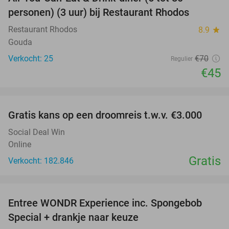
36%
personen) (3 uur) bij Restaurant Rhodos
Restaurant Rhodos
8.9
star
Gouda
Verkocht: 25
€70
Regulier
€45
favorite_border
Gratis kans op een droomreis t.w.v. €3.000
Social Deal Win
Online
Gratis
Verkocht: 182.846
favorite_border
Entree WONDR Experience inc. Spongebob
27%
Special + drankje naar keuze