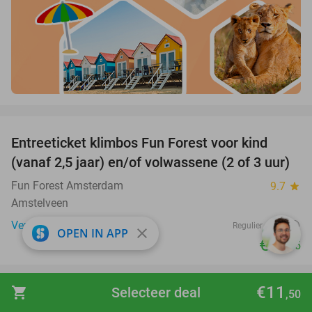
favorite_border
Entreeticket klimbos Fun Forest voor kind
32%
(vanaf 2,5 jaar) en/of volwassene (2 of 3 uur)
Fun Forest Amsterdam
9.7
star
Amstelveen
Verkocht: 1.831
€19
Regulier
close
OPEN IN APP
€12
,95
favorite_border
€11
shopping_cart
Selecteer deal
,50
All-You-Can-Eat Koreaanse BBQ + onbeperkt
21%