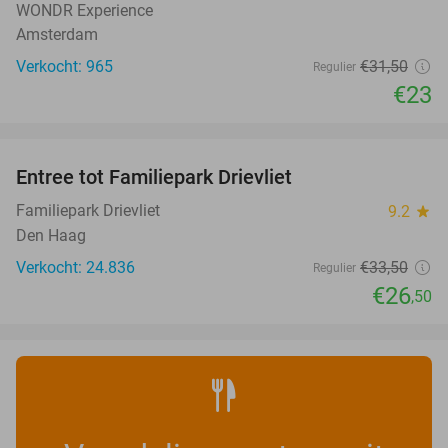
WONDR Experience
Amsterdam
Verkocht: 965
€31
,50
Regulier
€23
favorite_border
Entree tot Familiepark Drievliet
21%
Familiepark Drievliet
9.2
star
Den Haag
Verkocht: 24.836
€33
,50
Regulier
€26
,50