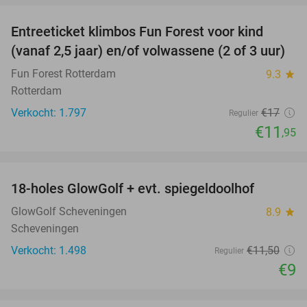
Entreeticket klimbos Fun Forest voor kind
30%
(vanaf 2,5 jaar) en/of volwassene (2 of 3 uur)
Fun Forest Rotterdam
9.3
star
Rotterdam
Verkocht: 1.797
€17
Regulier
€11
,95
favorite_border
18-holes GlowGolf + evt. spiegeldoolhof
22%
GlowGolf Scheveningen
8.9
star
Scheveningen
Verkocht: 1.498
€11
,50
Regulier
€9
favorite_border