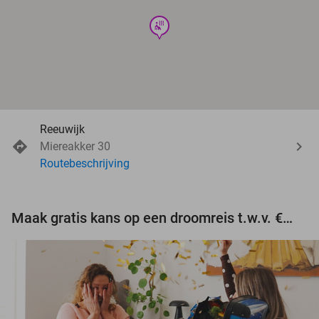
wellness
Reeuwijk
Miereakker 30
Routebeschrijving
Maak gratis kans op een droomreis t.w.v. €3.000!