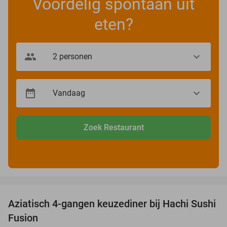
Voordelig spontaan uit
eten?
Zoek Restaurant
favorite_border
Aziatisch 4-gangen keuzediner bij Hachi Sushi
27%
Fusion