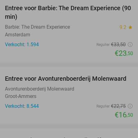
Entree voor Barbie: The Dream Experience (90
30%
min)
Barbie: The Dream Experience
9.2
star
Amsterdam
Verkocht: 1.594
€33
,50
Regulier
€23
,50
favorite_border
Entree voor Avonturenboerderij Molenwaard
27%
Avonturenboerderij Molenwaard
Groot-Ammers
Verkocht: 8.544
€22
,75
Regulier
€16
,50
favorite_border