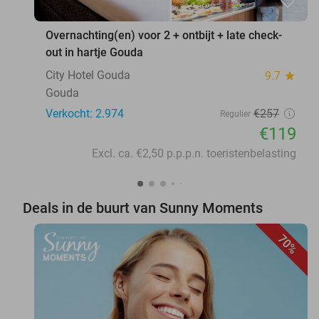
favorite_border
Overnachting(en) voor 2 + ontbijt + late check-
out in hartje Gouda
City Hotel Gouda
9.7
star
Gouda
Verkocht: 2.974
€257
Regulier
€119
Excl. ca. €2,50 p.p.p.n. toeristenbelasting
Deals in de buurt van Sunny Moments
70%