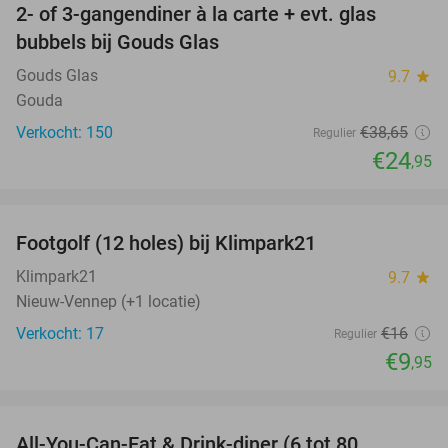
2- of 3-gangendiner à la carte + evt. glas
35%
bubbels bij Gouds Glas
Gouds Glas
9.7
star
Gouda
Verkocht: 150
€38
,65
Regulier
€24
,95
favorite_border
Footgolf (12 holes) bij Klimpark21
38%
NEW
TODAY
Klimpark21
9.7
star
Nieuw-Vennep (+1 locatie)
Verkocht: 17
€16
Regulier
€9
,95
favorite_border
All-You-Can-Eat & Drink-diner (6 tot 80