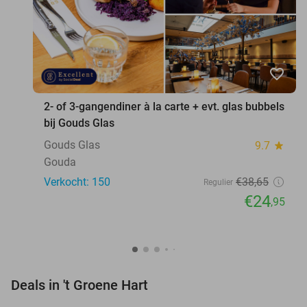
favorite_border
2- of 3-gangendiner à la carte + evt. glas bubbels
bij Gouds Glas
Gouds Glas
9.7
star
Gouda
Verkocht: 150
€38
,65
Regulier
€24
,95
favorite_border
Deals in 't Groene Hart