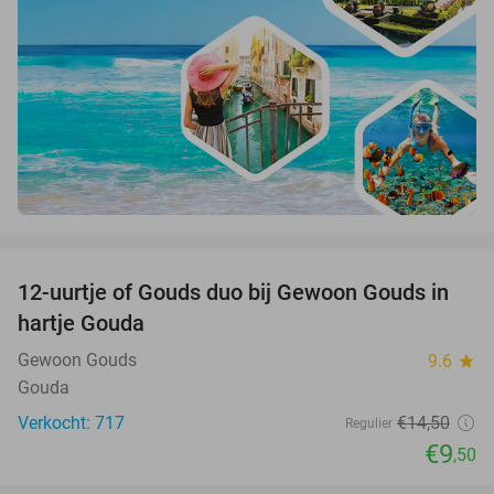
favorite_border
12-uurtje of Gouds duo bij Gewoon Gouds in
34%
hartje Gouda
Gewoon Gouds
9.6
star
Gouda
Verkocht: 717
€14
,50
Regulier
€9
,50
favorite_border