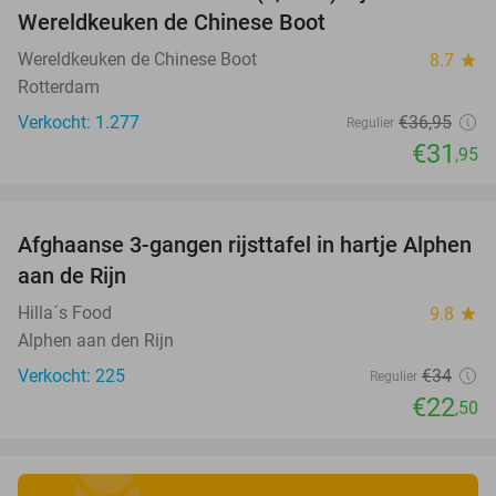
Wereldkeuken de Chinese Boot
Wereldkeuken de Chinese Boot
8.7
star
Rotterdam
Verkocht: 1.277
€36
,95
Regulier
€31
,95
favorite_border
Afghaanse 3-gangen rijsttafel in hartje Alphen
34%
aan de Rijn
Hilla´s Food
9.8
star
Alphen aan den Rijn
Verkocht: 225
€34
Regulier
€22
,50