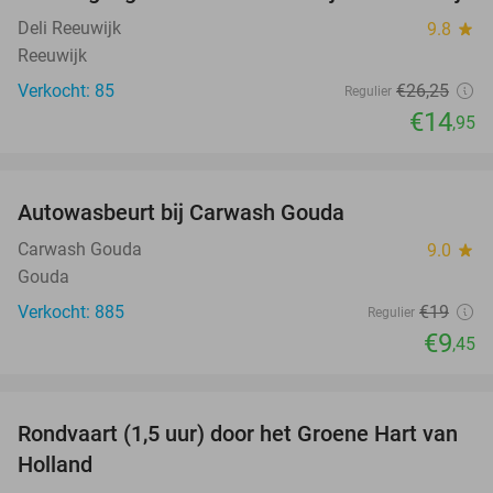
Deli Reeuwijk
9.8
star
Reeuwijk
Verkocht: 85
€26
,25
Regulier
€14
,95
favorite_border
Autowasbeurt bij Carwash Gouda
50%
Carwash Gouda
9.0
star
Gouda
Verkocht: 885
€19
Regulier
€9
,45
favorite_border
Rondvaart (1,5 uur) door het Groene Hart van
45%
Holland