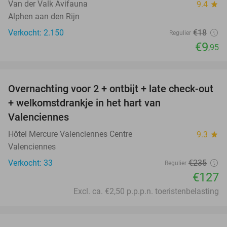
Van der Valk Avifauna
9.4
star
Alphen aan den Rijn
Verkocht: 2.150
€18
Regulier
€9
,95
favorite_border
Overnachting voor 2 + ontbijt + late check-out
46%
+ welkomstdrankje in het hart van
Valenciennes
Hôtel Mercure Valenciennes Centre
9.3
star
Valenciennes
Verkocht: 33
€235
Regulier
€127
Excl. ca. €2,50 p.p.p.n. toeristenbelasting
favorite_border