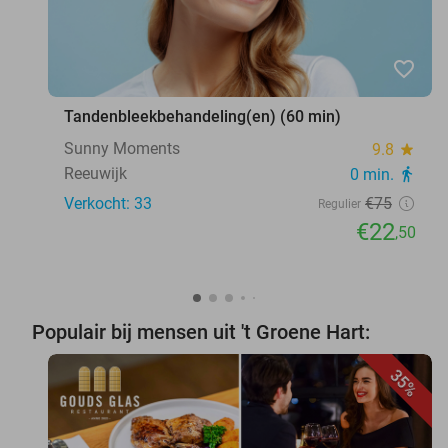
favorite_border
Tandenbleekbehandeling(en) (60 min)
Sunny Moments
9.8
star
Reeuwijk
0 min.
directions_walk
Verkocht: 33
€75
Regulier
€22
,50
Populair bij mensen uit 't Groene Hart:
35%