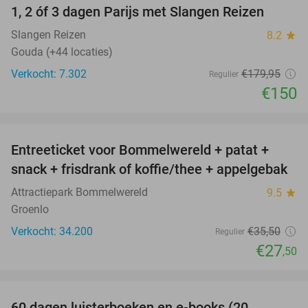
1, 2 óf 3 dagen Parijs met Slangen Reizen
17%
Slangen Reizen
8.2
star
Gouda (+44 locaties)
Verkocht: 7.302
€179
,95
Regulier
€150
favorite_border
Entreeticket voor Bommelwereld + patat +
23%
snack + frisdrank of koffie/thee + appelgebak
Attractiepark Bommelwereld
9.5
star
Groenlo
Verkocht: 34.200
€35
,50
Regulier
€27
,50
favorite_border
60 dagen luisterboeken en e-books (20