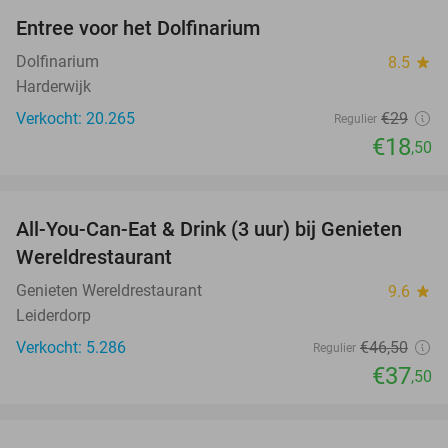
Entree voor het Dolfinarium
36%
Dolfinarium
8.5
star
Harderwijk
Verkocht: 20.265
€29
Regulier
€18
,50
favorite_border
All-You-Can-Eat & Drink (3 uur) bij Genieten
19%
Wereldrestaurant
Genieten Wereldrestaurant
9.6
star
Leiderdorp
Verkocht: 5.286
€46
,50
Regulier
€37
,50
favorite_border