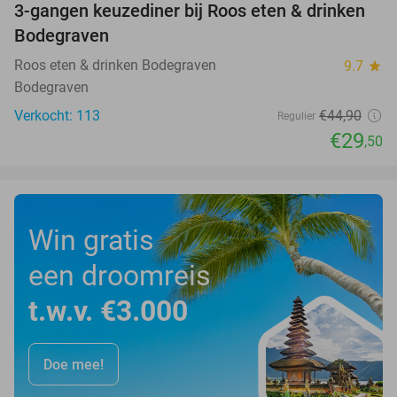
3-gangen keuzediner bij Roos eten & drinken
34%
Bodegraven
Roos eten & drinken Bodegraven
9.7
star
Bodegraven
Verkocht: 113
€44
,90
Regulier
€29
,50
Win gratis
een droomreis
t.w.v. €3.000
Doe mee!