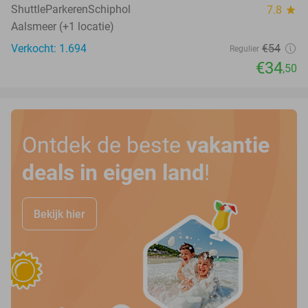
ShuttleParkerenSchiphol
7.8
star
Aalsmeer (+1 locatie)
Verkocht: 1.694
€54
Regulier
€34
,50
Ontdek de beste
vakantie
deals in eigen land
!
Bekijk hier