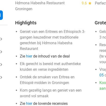
Hdmona Habesha Restaurant
9.6
star
Perfec
Groningen
l
Highlights
Grote
Geniet van een Eritrees en Ethiopisch 3-
Gel
gangen keuzediner met traditionele
3 n
ard_arrow_right
gerechten bij Hdmona Habesha
Res
Restaurant
rese
ard_arrow_right
Zie
hier
de inhoud van de deal
(te 
vou
Elk gerecht is bereid met authentieke
ard_arrow_right
kruiden en verse ingrediënten
Vra
05
o
ard_arrow_right
Ontdek de smaken van Eritrea en
Ethiopië midden in Groningen
Koo
aan
Kom gezellig langs en geniet van een
avond vol smaak
Zie
hier
de lovende recensies