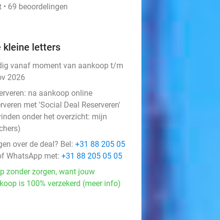
t • 69 beoordelingen
 kleine letters
dig vanaf moment van aankoop t/m
ov 2026
erveren:
na aankoop online
rveren met 'Social Deal Reserveren'
vinden onder het overzicht:
mijn
chers
)
gen over de deal? Bel:
+31 88 205 05
f WhatsApp met:
+31 88 205 05 05
p zonder zorgen, want jouw
koop is 100% verzekerd (meer info)