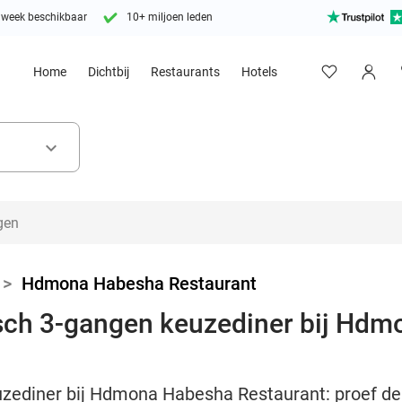
 week beschikbaar
10+ miljoen leden
Home
Dichtbij
Restaurants
Hotels
keyboard_arrow_down
>
Hdmona Habesha Restaurant
pisch 3-gangen keuzediner bij Hd
zediner bij Hdmona Habesha Restaurant: proef de