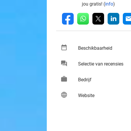
jou gratis! (
info
)
whatsapp
linkedin
fb
mai
date_range
keybo
Beschikbaarheid
chat
keybo
Selectie van recensies
work
keybo
Bedrijf
language
keybo
Website