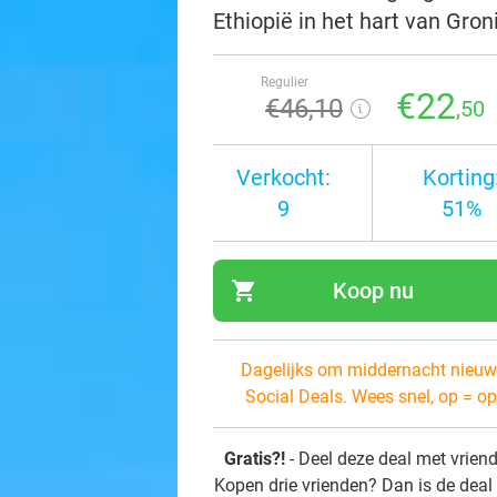
Ethiopië in het hart van Gro
Regulier
€22
€46
,10
,50
Verkocht:
Korting
9
51%
shopping_cart
Koop nu
navi
Dagelijks om middernacht nieuw
Social Deals. Wees snel, op = op
Gratis?!
- Deel deze deal met vrien
Kopen drie vrienden? Dan is de deal