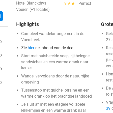
Hotel Blanckthys
9.9
star
Perfect
Voeren (+1 locatie)
l
Highlights
Grote
Compleet wandelarrangement in de
Gel
Voerstreek
27 
ard_arrow_right
Zie
hier
de inhoud van de deal
Res
rese
ard_arrow_right
Start met huisbereide soep, rijkbelegde
(te 
sandwiches en een warme drank naar
vou
keuze
ard_arrow_right
Hon
Wandel vervolgens door de natuurrijke
res
ard_arrow_right
omgeving
De 
Tussenstop met quiche lorraine en een
rols
warme drank op het prachtige landgoed
Vra
Je sluit af met een etagère vol zoete
39
o
lekkernijen en een warme drank naar