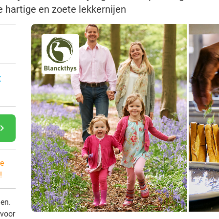
ke hartige en zoete lekkernijen
:
gate_next
e
!
den.
 voor