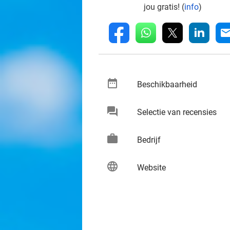
jou gratis! (
info
)
whatsapp
linkedin
fb
mai
date_range
keybo
Beschikbaarheid
chat
keybo
Selectie van recensies
work
keybo
Bedrijf
language
keybo
Website