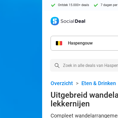
Ontdek 15.000+ deals
7 dagen per
Haspengouw
Overzicht
>
Eten & Drinken
Uitgebreid wandela
lekkernijen
Compleet wandelarrangement 