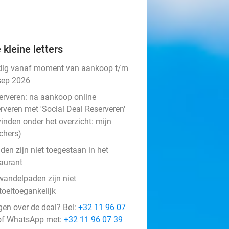
 kleine letters
dig vanaf moment van aankoop t/m
sep 2026
erveren:
na aankoop online
rveren met 'Social Deal Reserveren'
vinden onder het overzicht:
mijn
chers
)
den zijn niet toegestaan in het
taurant
wandelpaden zijn niet
toeltoegankelijk
gen over de deal? Bel:
+32 11 96 07
f WhatsApp met:
+32 11 96 07 39