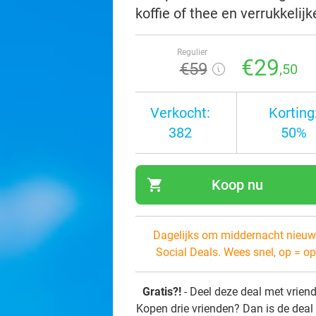
koffie of thee en verrukkelij
Regulier
€29
€59
,50
Verkocht:
Korting
382
50%
shopping_cart
Koop nu
navi
Dagelijks om middernacht nieuw
Social Deals. Wees snel, op = op
Gratis?!
- Deel deze deal met vrien
Kopen drie vrienden? Dan is de deal