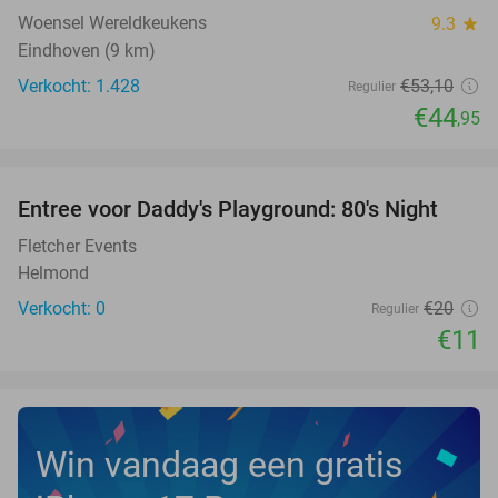
Woensel Wereldkeukens
9.3
star
Eindhoven (9 km)
Verkocht: 1.428
€53
,10
Regulier
€44
,95
favorite_border
Entree voor Daddy's Playground: 80's Night
45%
NEW
TODAY
Fletcher Events
Helmond
Verkocht: 0
€20
Regulier
€11
Win vandaag een gratis