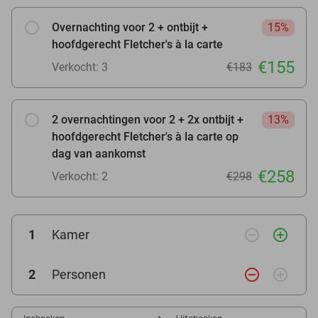
Overnachting voor 2 + ontbijt +
15%
hoofdgerecht Fletcher's à la carte
€155
Verkocht: 3
€183
2 overnachtingen voor 2 + 2x ontbijt +
13%
hoofdgerecht Fletcher's à la carte op
dag van aankomst
€258
Verkocht: 2
€298
remove_circle_outline
add_circle_outline
1
Kamer
remove_circle_outline
add_circle_outline
2
Personen