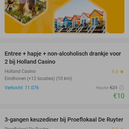
favorite_border
Entree + hapje + non-alcoholisch drankje voor
52%
2 bij Holland Casino
Holland Casino
9.6
star
Eindhoven (+12 locaties) (10 km)
Verkocht: 11.076
€21
Regulier
€10
favorite_border
3-gangen keuzediner bij Proeflokaal De Ruyter
33%