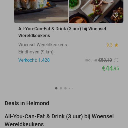
favorite_border
All-You-Can-Eat & Drink (3 uur) bij Woensel
Wereldkeukens
Woensel Wereldkeukens
9.3
star
Eindhoven (9 km)
Verkocht: 1.428
€53
,10
Regulier
€44
,95
favorite_border
Deals in Helmond
All-You-Can-Eat & Drink (3 uur) bij Woensel
15%
Wereldkeukens