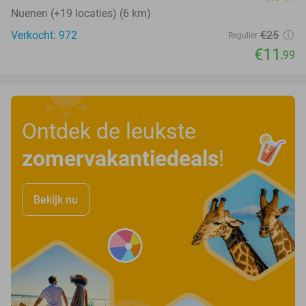
Nuenen (+19 locaties) (6 km)
Verkocht: 972
€25
Regulier
€11
,99
Ontdek de leukste
zomervakantiedeals
!
Bekijk nu