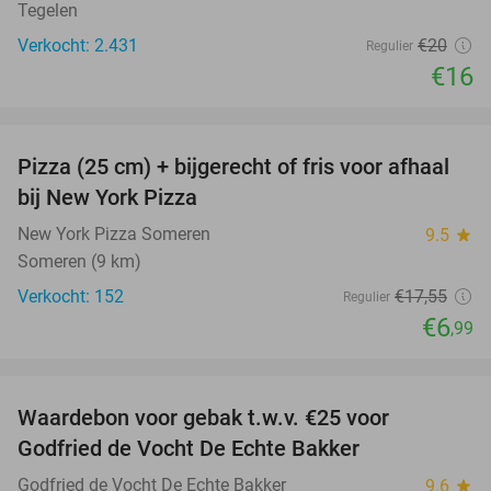
Tegelen
Verkocht: 2.431
€20
Regulier
€16
favorite_border
Pizza (25 cm) + bijgerecht of fris voor afhaal
60%
bij New York Pizza
New York Pizza Someren
9.5
star
Someren (9 km)
Verkocht: 152
€17
,55
Regulier
€6
,99
favorite_border
Waardebon voor gebak t.w.v. €25 voor
52%
Godfried de Vocht De Echte Bakker
Godfried de Vocht De Echte Bakker
9.6
star