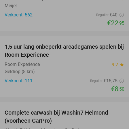
Meijel
Verkocht: 562
€40
Regulier
€22
,95
favorite_border
1,5 uur lang onbeperkt arcadegames spelen bij
46%
Room Experience
Room Experience
9.2
star
Geldrop (8 km)
Verkocht: 111
€15
,75
Regulier
€8
,50
favorite_border
Complete carwash bij Washin7 Helmond
43%
(voorheen CarPro)