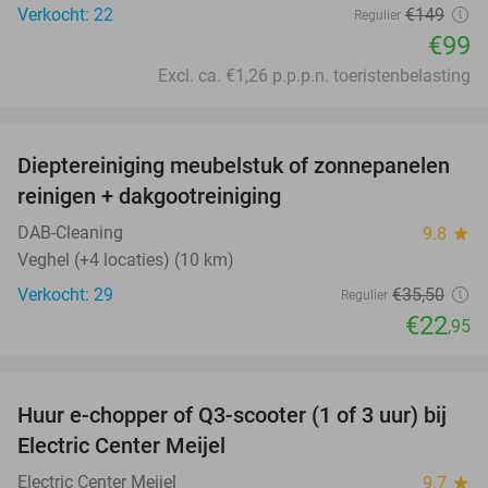
Verkocht: 22
€149
Regulier
€99
Excl. ca. €1,26 p.p.p.n. toeristenbelasting
favorite_border
Dieptereiniging meubelstuk of zonnepanelen
35%
reinigen + dakgootreiniging
DAB-Cleaning
9.8
star
Veghel (+4 locaties) (10 km)
Verkocht: 29
€35
,50
Regulier
€22
,95
favorite_border
Huur e-chopper of Q3-scooter (1 of 3 uur) bij
43%
Electric Center Meijel
Electric Center Meijel
9.7
star