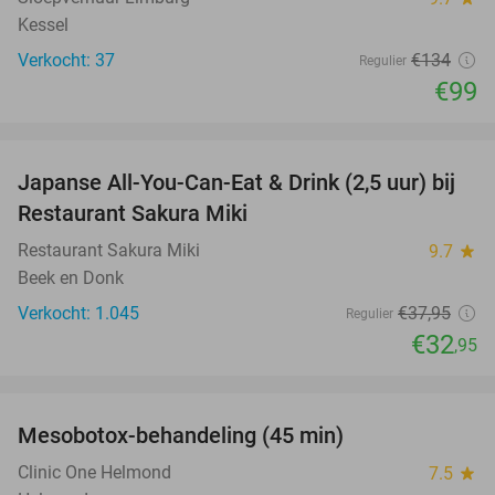
Kessel
Verkocht: 37
€134
Regulier
€99
favorite_border
Japanse All-You-Can-Eat & Drink (2,5 uur) bij
13%
Restaurant Sakura Miki
Restaurant Sakura Miki
9.7
star
Beek en Donk
Verkocht: 1.045
€37
,95
Regulier
€32
,95
favorite_border
Mesobotox-behandeling (45 min)
58%
NEW
TODAY
Clinic One Helmond
7.5
star