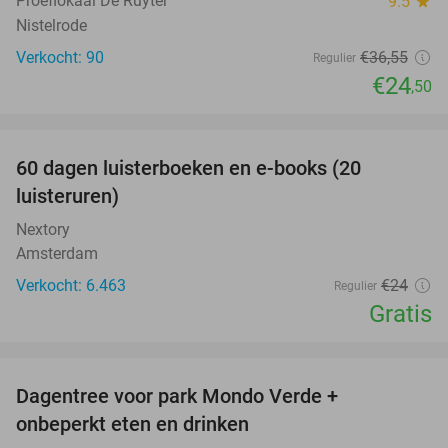
Proeflokaal De Ruyter
9.5
star
Nistelrode
Verkocht: 90
€36
,55
Regulier
€24
,50
favorite_border
100%
60 dagen luisterboeken en e-books (20
luisteruren)
Nextory
Amsterdam
Verkocht: 6.463
€24
Regulier
Gratis
favorite_border
Dagentree voor park Mondo Verde +
25%
onbeperkt eten en drinken