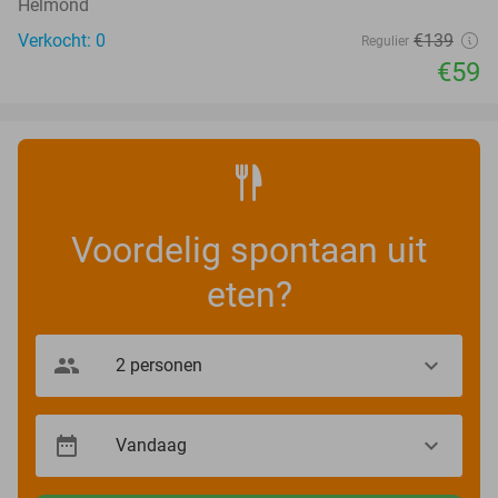
Helmond
Verkocht: 0
€139
Regulier
€59
Voordelig spontaan uit
eten?