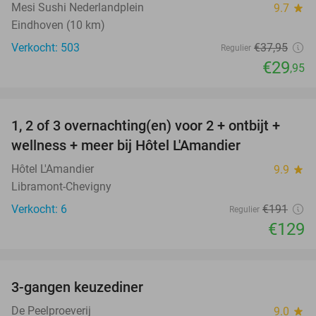
Mesi Sushi Nederlandplein
9.7
star
Eindhoven (10 km)
Verkocht: 503
€37
,95
Regulier
€29
,95
favorite_border
1, 2 of 3 overnachting(en) voor 2 + ontbijt +
32%
NEW
wellness + meer bij Hôtel L'Amandier
TODAY
Hôtel L'Amandier
9.9
star
Libramont-Chevigny
Verkocht: 6
€191
Regulier
€129
favorite_border
3-gangen keuzediner
33%
De Peelproeverij
9.0
star