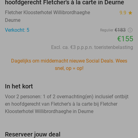
hoofdgerecht Fletcher's à la carte in Deurne
Fletcher Kloosterhotel Willibrordhaeghe
9.9
star
Deurne
Verkocht: 5
€183
Regulier
€155
Excl. ca. €3 p.p.p.n. toeristenbelasting
Dagelijks om middernacht nieuwe Social Deals. Wees
snel, op = op!
In het kort
Voor 2 personen: 1 of 2 overnachting(en) inclusief ontbijt
en hoofdgerecht van Fletcher's à la carte bij Fletcher
Kloosterhotel Willibrordhaeghe in Deurne
Reserveer jouw deal