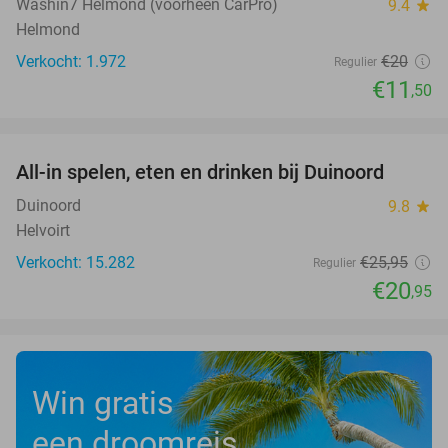
Washin7 Helmond (voorheen CarPro)
9.4
star
Helmond
Verkocht: 1.972
€20
Regulier
€11
,50
favorite_border
All-in spelen, eten en drinken bij Duinoord
19%
Duinoord
9.8
star
Helvoirt
Verkocht: 15.282
€25
,95
Regulier
€20
,95
Win gratis
een droomreis