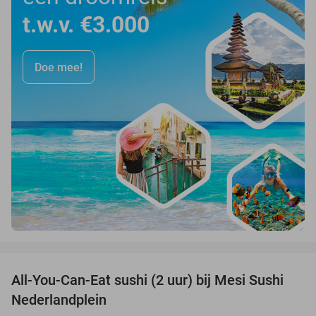
t.w.v. €3.000
Doe mee!
favorite_border
All-You-Can-Eat sushi (2 uur) bij Mesi Sushi
21%
Nederlandplein