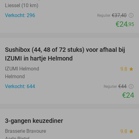
Liessel (10 km)
Verkocht: 296
€37
,40
Regulier
€24
,95
favorite_border
Sushibox (44, 48 of 72 stuks) voor afhaal bij
45%
IZUMI in hartje Helmond
IZUMI Helmond
9.8
star
Helmond
Verkocht: 644
€44
Regulier
€24
favorite_border
3-gangen keuzediner
34%
Brasserie Bravoure
9.8
star
Aarle-Rixtel