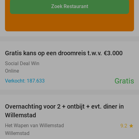
Zoek Restaurant
favorite_border
Gratis kans op een droomreis t.w.v. €3.000
Social Deal Win
Online
Gratis
Verkocht: 187.633
favorite_border
Overnachting voor 2 + ontbijt + evt. diner in
34%
Willemstad
Het Wapen van Willemstad
9.2
star
Willemstad