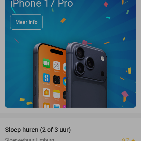
iPhone 17 Pro
Meer info
favorite_border
Sloep huren (2 of 3 uur)
26%
Sloepverhuur Limburg
9.7
star