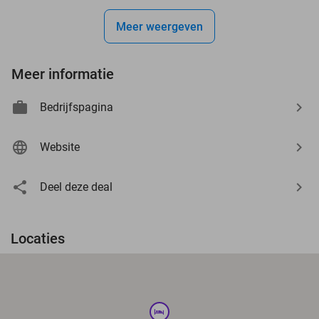
Meer weergeven
Meer informatie
Bedrijfspagina
Website
Deel deze deal
Locaties
hotel