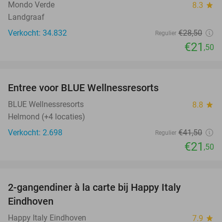
Mondo Verde
8.3
star
Landgraaf
Verkocht: 34.832
€28
,50
Regulier
€21
,50
favorite_border
Entree voor BLUE Wellnessresorts
48%
BLUE Wellnessresorts
8.8
star
Helmond (+4 locaties)
Verkocht: 2.698
€41
,50
Regulier
€21
,50
favorite_border
2-gangendiner à la carte bij Happy Italy
35%
Eindhoven
Happy Italy Eindhoven
7.9
star