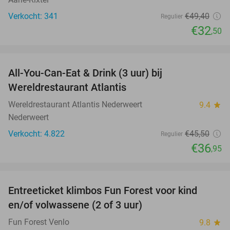
Verkocht: 341
€49
,40
Regulier
€32
,50
favorite_border
All-You-Can-Eat & Drink (3 uur) bij
19%
Wereldrestaurant Atlantis
Wereldrestaurant Atlantis Nederweert
9.4
star
Nederweert
Verkocht: 4.822
€45
,50
Regulier
€36
,95
favorite_border
Entreeticket klimbos Fun Forest voor kind
20%
en/of volwassene (2 of 3 uur)
Fun Forest Venlo
9.8
star