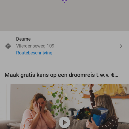
Deurne
Vlierdenseweg 109
Routebeschrijving
Maak gratis kans op een droomreis t.w.v. €3.000!
play_circle