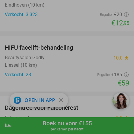
Eindhoven (10 km)
Verkocht: 3.323
€20
Regulier
€12
,95
favorite_border
HIFU facelift-behandeling
68%
Beautysalon Godly
10.0
star
Liessel (10 km)
Verkocht: 23
€185
Regulier
€59
favorite_border
close
OPEN IN APP
Dagentree voor Falconcrest
30%
Falconcrest
9.3
star
Boek nu voor €155
hotel
shopping_cart
Boek nu
navigate_next
Eindhoven (9 km)
per kamer, per nacht