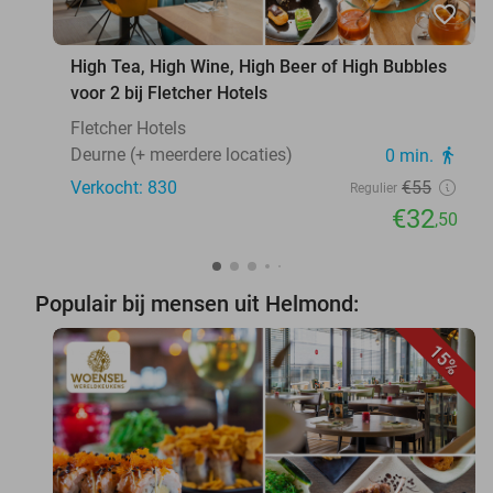
favorite_border
High Tea, High Wine, High Beer of High Bubbles
voor 2 bij Fletcher Hotels
Fletcher Hotels
Deurne (+ meerdere locaties)
0 min.
directions_walk
Verkocht: 830
€55
Regulier
€32
,50
Populair bij mensen uit Helmond:
15%