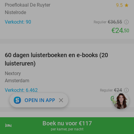
Proeflokaal De Ruyter
9.5
star
Nistelrode
Verkocht: 90
€36
,55
Regulier
€24
,50
favorite_border
100%
60 dagen luisterboeken en e-books (20
luisteruren)
Nextory
Amsterdam
Verkocht: 6.462
€24
Regulier
Gratis
close
OPEN IN APP
favorite_border
Boek nu voor €117
Dagentree voor park Mondo Verde +
25%
hotel
shopping_cart
Boek nu
navigate_next
per kamer, per nacht
onbeperkt eten en drinken