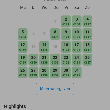
Ma
Di
Wo
Do
Vr
Za
Zo
2
3
4
1
€121
€130
€117
5
8
9
10
11
6
7
€253
€376
€121
€121
€117
12
14
16
17
18
13
15
€139
€178
€121
€121
€117
19
20
21
22
23
24
25
€139
€139
€139
€139
€121
€121
€117
26
27
28
29
30
31
€139
€139
€139
€139
€121
€121
Meer weergeven
Highlights