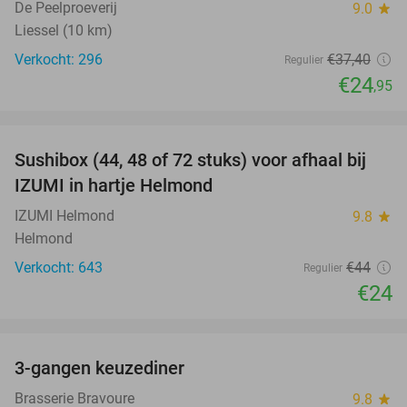
De Peelproeverij
9.0
star
Liessel (10 km)
Verkocht: 296
€37
,40
Regulier
€24
,95
favorite_border
Sushibox (44, 48 of 72 stuks) voor afhaal bij
45%
IZUMI in hartje Helmond
IZUMI Helmond
9.8
star
Helmond
Verkocht: 643
€44
Regulier
€24
favorite_border
3-gangen keuzediner
34%
Brasserie Bravoure
9.8
star