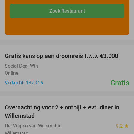
Zoek Restaurant
favorite_border
Gratis kans op een droomreis t.w.v. €3.000
Social Deal Win
Online
Gratis
Verkocht: 187.416
favorite_border
Overnachting voor 2 + ontbijt + evt. diner in
34%
Willemstad
Het Wapen van Willemstad
9.2
star
Willemstad