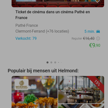
favorite_border
Ticket de cinéma dans un cinéma Pathé en
France
Pathé France
Clermont-Ferrand (+76 locaties)
5 min.
directions_car
Verkocht: 79
€16
,40
Regulier
€9
,90
Populair bij mensen uit Helmond:
15%