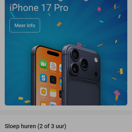
iPhone 17 Pro
Meer info
favorite_border
Sloep huren (2 of 3 uur)
26%