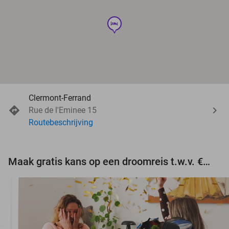
hotel
Clermont-Ferrand
Rue de l'Eminee 15
Routebeschrijving
Maak gratis kans op een droomreis t.w.v. €3.000!