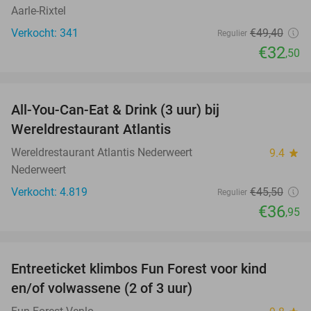
Aarle-Rixtel
Verkocht: 341
€49
,40
Regulier
€32
,50
favorite_border
All-You-Can-Eat & Drink (3 uur) bij
19%
Wereldrestaurant Atlantis
Wereldrestaurant Atlantis Nederweert
9.4
star
Nederweert
Verkocht: 4.819
€45
,50
Regulier
€36
,95
favorite_border
Entreeticket klimbos Fun Forest voor kind
20%
en/of volwassene (2 of 3 uur)