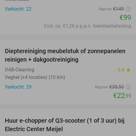
Verkocht: 22
€149
Regulier
€99
Excl. ca. €1,26 p.p.p.n. toeristenbelasting
favorite_border
Dieptereiniging meubelstuk of zonnepanelen
35%
reinigen + dakgootreiniging
DAB-Cleaning
9.8
star
Veghel (+4 locaties) (10 km)
Verkocht: 29
€35
,50
Regulier
€22
,95
favorite_border
Huur e-chopper of Q3-scooter (1 of 3 uur) bij
43%
Electric Center Meijel