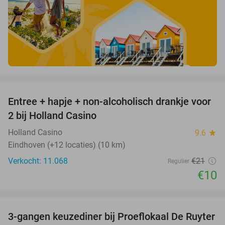
favorite_border
Entree + hapje + non-alcoholisch drankje voor
52%
2 bij Holland Casino
Holland Casino
9.6
star
Eindhoven (+12 locaties) (10 km)
Verkocht: 11.068
€21
Regulier
€10
favorite_border
3-gangen keuzediner bij Proeflokaal De Ruyter
33%