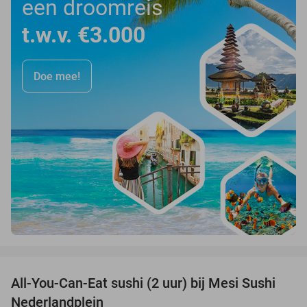
een droomreis
t.w.v. €3.000
Doe mee!
favorite_border
All-You-Can-Eat sushi (2 uur) bij Mesi Sushi
21%
Nederlandplein