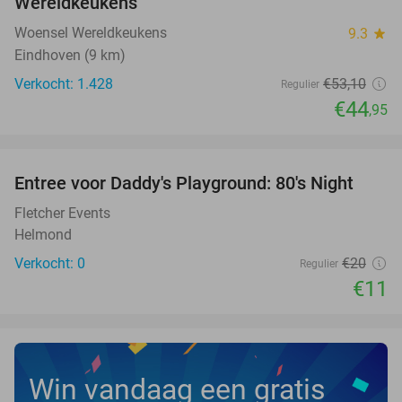
Wereldkeukens
Woensel Wereldkeukens
9.3
star
Eindhoven (9 km)
Verkocht: 1.428
€53
,10
Regulier
€44
,95
favorite_border
Entree voor Daddy's Playground: 80's Night
45%
NEW
TODAY
Fletcher Events
Helmond
Verkocht: 0
€20
Regulier
€11
Win vandaag een gratis