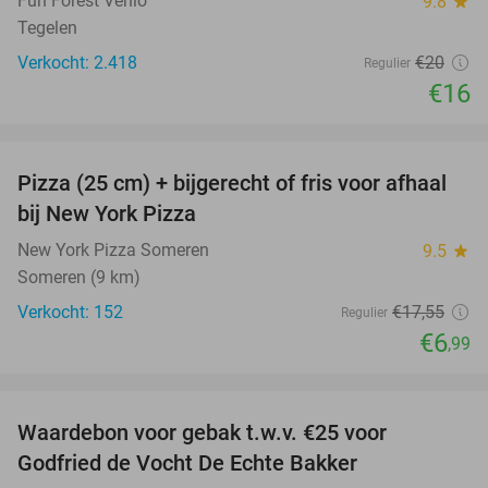
Fun Forest Venlo
9.8
star
Tegelen
Verkocht: 2.418
€20
Regulier
€16
favorite_border
Pizza (25 cm) + bijgerecht of fris voor afhaal
60%
bij New York Pizza
New York Pizza Someren
9.5
star
Someren (9 km)
Verkocht: 152
€17
,55
Regulier
€6
,99
favorite_border
Waardebon voor gebak t.w.v. €25 voor
52%
Godfried de Vocht De Echte Bakker