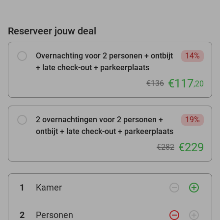
Reserveer jouw deal
Overnachting voor 2 personen + ontbijt
14%
+ late check-out + parkeerplaats
€117
€136
,20
2 overnachtingen voor 2 personen +
19%
ontbijt + late check-out + parkeerplaats
€229
€282
remove_circle_outline
add_circle_outline
1
Kamer
remove_circle_outline
add_circle_outline
2
Personen