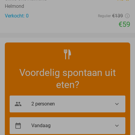
Helmond
Verkocht: 0
€139
Regulier
€59
Voordelig spontaan uit
eten?