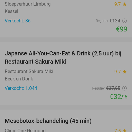
Sloepverhuur Limburg
9.7
star
Kessel
Verkocht: 36
€134
Regulier
€99
favorite_border
Japanse All-You-Can-Eat & Drink (2,5 uur) bij
13%
Restaurant Sakura Miki
Restaurant Sakura Miki
9.7
star
Beek en Donk
Verkocht: 1.044
€37
,95
Regulier
€32
,95
favorite_border
Mesobotox-behandeling (45 min)
58%
NEW
TODAY
Clinic One Helmond
7.5
star