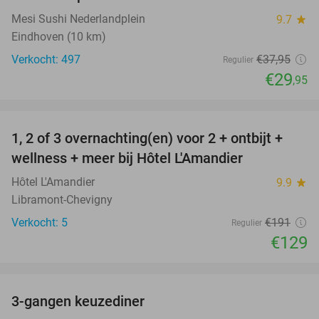
Mesi Sushi Nederlandplein
9.7
star
Eindhoven (10 km)
Verkocht: 497
€37
,95
Regulier
€29
,95
favorite_border
1, 2 of 3 overnachting(en) voor 2 + ontbijt +
32%
NEW
wellness + meer bij Hôtel L'Amandier
TODAY
Hôtel L'Amandier
9.9
star
Libramont-Chevigny
Verkocht: 5
€191
Regulier
€129
favorite_border
3-gangen keuzediner
33%