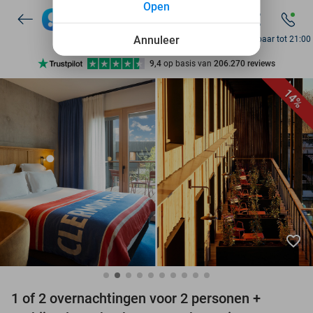
Open
7 dagen per week beschikbaar
10+ miljoen leden
Annuleer
Bereikbaar tot 21:00
9,4
op basis van
206.270 reviews
Ontdek 15.000+ deals
14%
7 dagen per week beschikbaar
10+ miljoen leden
favorite_border
1 of 2 overnachtingen voor 2 personen +