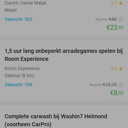
Electric Center Meijel
9.7
star
Meijel
Verkocht: 562
€40
Regulier
€22
,95
favorite_border
1,5 uur lang onbeperkt arcadegames spelen bij
46%
Room Experience
Room Experience
9.2
star
Geldrop (8 km)
Verkocht: 109
€15
,75
Regulier
€8
,50
favorite_border
Complete carwash bij Washin7 Helmond
43%
(voorheen CarPro)