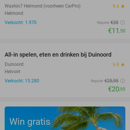
Washin7 Helmond (voorheen CarPro)
9.4
star
Helmond
Verkocht: 1.970
€20
Regulier
€11
,50
favorite_border
All-in spelen, eten en drinken bij Duinoord
19%
Duinoord
9.8
star
Helvoirt
Verkocht: 15.280
€25
,95
Regulier
€20
,95
Win gratis