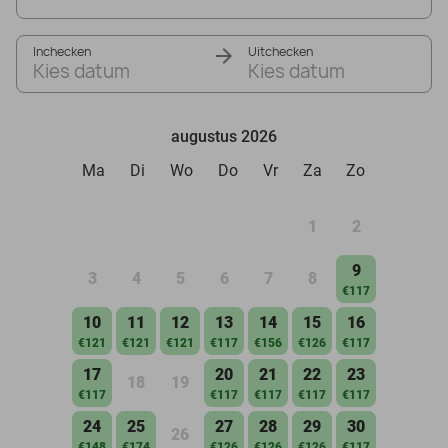
Inchecken
Uitchecken
Kies datum
Kies datum
augustus 2026
Ma
Di
Wo
Do
Vr
Za
Zo
1
2
9
3
4
5
6
7
8
€117
10
11
12
13
14
15
16
€121
€121
€121
€117
€156
€126
€117
17
20
21
22
23
18
19
€117
€117
€117
€117
€117
24
25
27
28
29
30
26
€148
€174
€126
€126
€126
€117