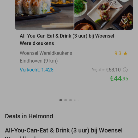
favorite_border
All-You-Can-Eat & Drink (3 uur) bij Woensel
Wereldkeukens
Woensel Wereldkeukens
9.3
star
Eindhoven (9 km)
Verkocht: 1.428
€53
,10
Regulier
€44
,95
favorite_border
Deals in Helmond
All-You-Can-Eat & Drink (3 uur) bij Woensel
15%