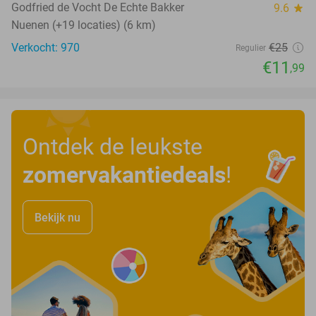
Godfried de Vocht De Echte Bakker
9.6
star
Nuenen (+19 locaties) (6 km)
Verkocht: 970
€25
Regulier
€11
,99
Ontdek de leukste
zomervakantiedeals
!
Bekijk nu