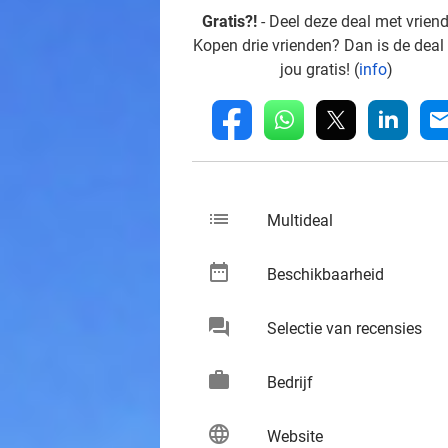
Gratis?!
- Deel deze deal met vrien
Kopen drie vrienden? Dan is de deal
jou gratis! (
info
)
whatsapp
linkedin
fb
mai
list
keybo
Multideal
date_range
keybo
Beschikbaarheid
chat
keybo
Selectie van recensies
work
keybo
Bedrijf
language
keybo
Website