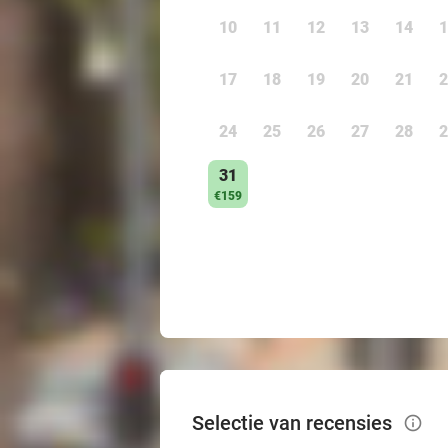
10
11
12
13
14
1
17
18
19
20
21
2
24
25
26
27
28
2
31
€159
Selectie van recensies
info_outlined