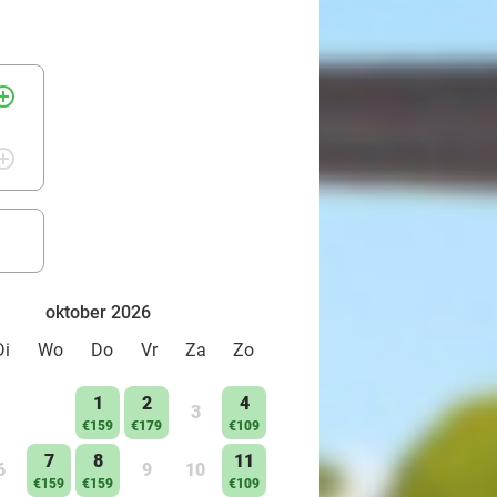
rcle_outline
rcle_outline
oktober 2026
Di
Wo
Do
Vr
Za
Zo
1
2
4
3
€159
€179
€109
7
8
11
6
9
10
€159
€159
€109