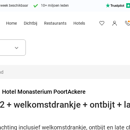
 week beschikbaar
10+ miljoen leden
Home
Dichtbij
Restaurants
Hotels
keyboard_arrow_down
>
Hotel Monasterium PoortAckere
2 + welkomstdrankje + ontbijt + la
chting inclusief welkomstdrankje, ontbijt en late c