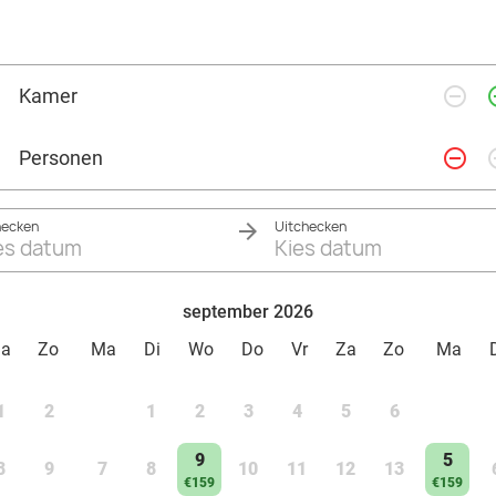
remove_circle_outline
add_ci
Kamer
remove_circle_outline
add_ci
Personen
hecken
Uitchecken
es datum
Kies datum
september 2026
Za
Zo
Ma
Di
Wo
Do
Vr
Za
Zo
Ma
1
2
1
2
3
4
5
6
9
5
8
9
7
8
10
11
12
13
€159
€159