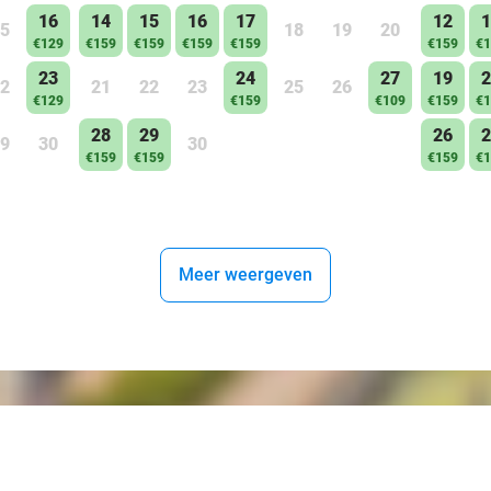
16
14
15
16
17
12
1
5
18
19
20
€129
€159
€159
€159
€159
€159
€1
23
24
27
19
2
2
21
22
23
25
26
€129
€159
€109
€159
€1
28
29
26
2
9
30
30
€159
€159
€159
€1
Meer weergeven