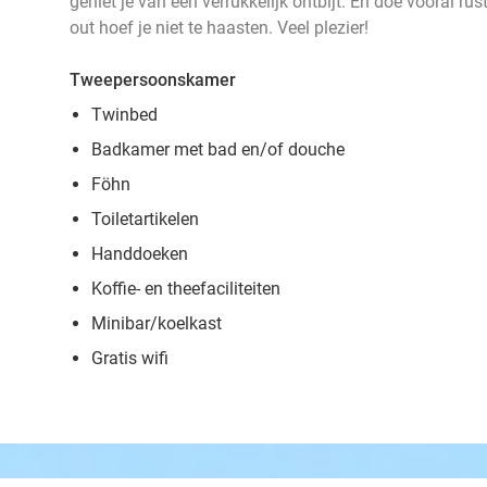
geniet je van een verrukkelijk ontbijt. En doe vooral rus
out hoef je niet te haasten. Veel plezier!
Tweepersoonskamer
Twinbed
Badkamer met bad en/of douche
Föhn
Toiletartikelen
Handdoeken
Koffie- en theefaciliteiten
Minibar/koelkast
Gratis wifi