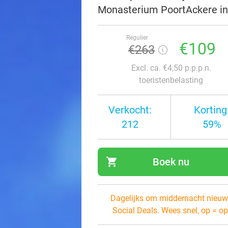
Monasterium PoortAckere in
Regulier
€109
€263
Excl. ca. €4,50 p.p.p.n.
toeristenbelasting
Verkocht:
Korting
212
59%
shopping_cart
Boek nu
navi
Dagelijks om middernacht nieuw
Social Deals. Wees snel, op = op