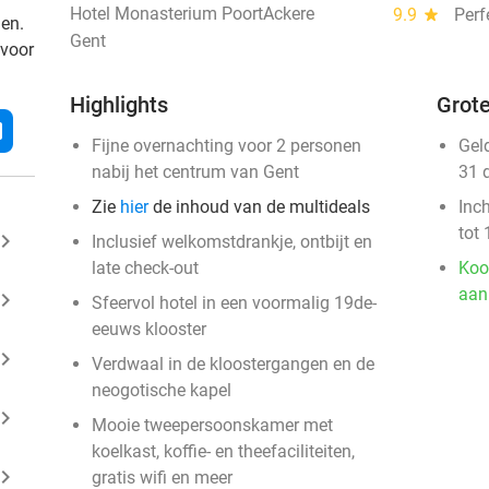
Hotel Monasterium PoortAckere
9.9
star
Perf
den.
Gent
 voor
Highlights
Grote
l
Fijne overnachting voor 2 personen
Gel
nabij het centrum van Gent
31 
Zie
hier
de inhoud van de multideals
Inc
tot 
ard_arrow_right
Inclusief welkomstdrankje, ontbijt en
late check-out
Koo
aan
ard_arrow_right
Sfeervol hotel in een voormalig 19de-
eeuws klooster
ard_arrow_right
Verdwaal in de kloostergangen en de
neogotische kapel
ard_arrow_right
Mooie tweepersoonskamer met
koelkast, koffie- en theefaciliteiten,
ard_arrow_right
gratis wifi en meer