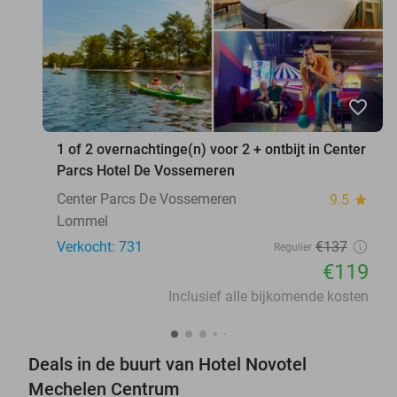
favorite_border
1 of 2 overnachtinge(n) voor 2 + ontbijt in Center
Parcs Hotel De Vossemeren
Center Parcs De Vossemeren
9.5
star
Lommel
Verkocht: 731
€137
Regulier
€119
Inclusief alle bijkomende kosten
Deals in de buurt van Hotel Novotel
Mechelen Centrum