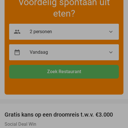
Voordelig spontaan uit
eten?
Zoek Restaurant
favorite_border
Gratis kans op een droomreis t.w.v. €3.000
Social Deal Win