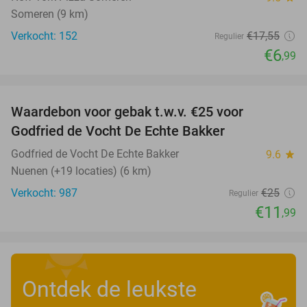
Someren (9 km)
Verkocht: 152
€17
,55
Regulier
€6
,99
favorite_border
Waardebon voor gebak t.w.v. €25 voor
52%
Godfried de Vocht De Echte Bakker
Godfried de Vocht De Echte Bakker
9.6
star
Nuenen (+19 locaties) (6 km)
Verkocht: 987
€25
Regulier
€11
,99
Ontdek de leukste