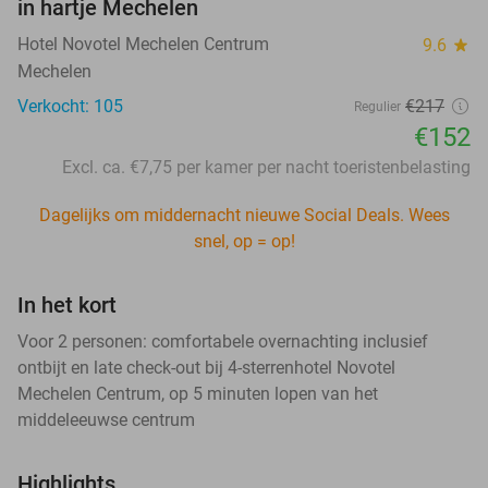
in hartje Mechelen
Hotel Novotel Mechelen Centrum
9.6
star
Mechelen
Verkocht: 105
€217
Regulier
€152
Excl. ca. €7,75 per kamer per nacht toeristenbelasting
Dagelijks om middernacht nieuwe Social Deals. Wees
snel, op = op!
In het kort
Voor 2 personen: comfortabele overnachting inclusief
ontbijt en late check-out bij 4-sterrenhotel Novotel
Mechelen Centrum, op 5 minuten lopen van het
middeleeuwse centrum
Highlights