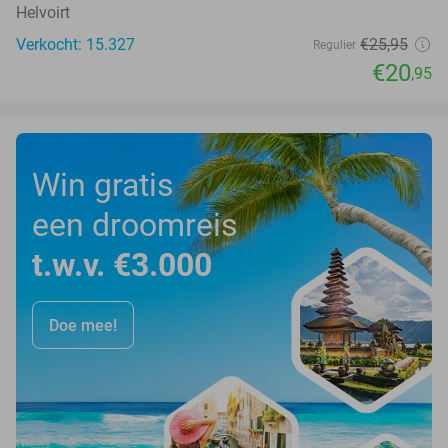
Helvoirt
Verkocht: 15.327
€25
,95
Regulier
€20
,95
Win gratis
een droomreis
t.w.v. €3.000
Doe mee!