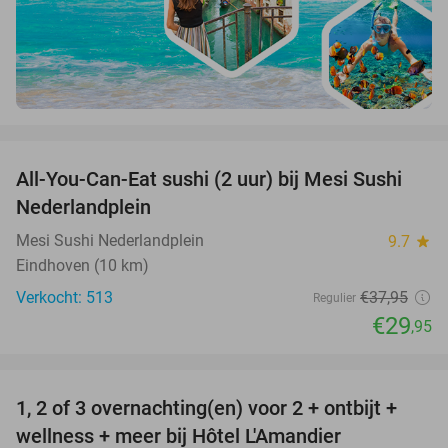
favorite_border
All-You-Can-Eat sushi (2 uur) bij Mesi Sushi
21%
Nederlandplein
Mesi Sushi Nederlandplein
9.7
star
Eindhoven (10 km)
Verkocht: 513
€37
,95
Regulier
€29
,95
favorite_border
1, 2 of 3 overnachting(en) voor 2 + ontbijt +
32%
NEW
wellness + meer bij Hôtel L'Amandier
TODAY