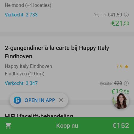
Helmond (+4 locaties)
Verkocht: 2.733
€41
,50
Regulier
€21
,50
favorite_border
2-gangendiner à la carte bij Happy Italy
35%
Eindhoven
Happy Italy Eindhoven
7.9
star
Eindhoven (10 km)
Verkocht: 3.347
€20
Regulier
€12
,95
close
OPEN IN APP
favorite_border
HIFU facelift-behandeling
68%
€152
shopping_cart
Koop nu
Beautysalon Godly
10.0
star
Liessel (10 km)