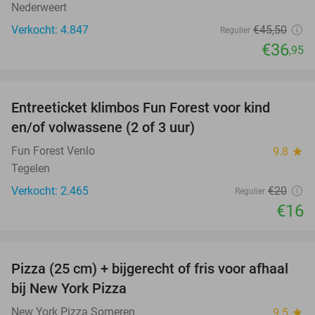
Nederweert
Verkocht: 4.847
€45
,50
Regulier
€36
,95
favorite_border
Entreeticket klimbos Fun Forest voor kind
20%
en/of volwassene (2 of 3 uur)
Fun Forest Venlo
9.8
star
Tegelen
Verkocht: 2.465
€20
Regulier
€16
favorite_border
Pizza (25 cm) + bijgerecht of fris voor afhaal
60%
bij New York Pizza
New York Pizza Someren
9.5
star