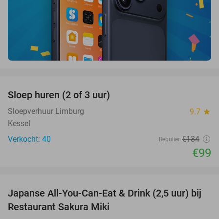
favorite_border
Sloep huren (2 of 3 uur)
26%
Sloepverhuur Limburg
9.7
star
Kessel
Verkocht: 40
€134
Regulier
€99
favorite_border
Japanse All-You-Can-Eat & Drink (2,5 uur) bij
13%
Restaurant Sakura Miki