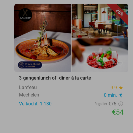
28%
favorite_border
3-gangenlunch of -diner à la carte
Lam'eau
9.9
star
Mechelen
0 min.
directions_walk
Verkocht: 1.130
€75
Regulier
€54