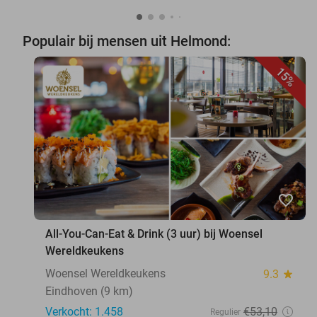
Populair bij mensen uit Helmond:
15%
favorite_border
All-You-Can-Eat & Drink (3 uur) bij Woensel
Wereldkeukens
Woensel Wereldkeukens
9.3
star
Eindhoven (9 km)
Verkocht: 1.458
€53
,10
Regulier