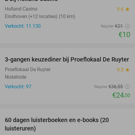
Holland Casino
9.6
star
Eindhoven (+12 locaties) (10 km)
Verkocht: 11.130
€21
Regulier
€10
favorite_border
3-gangen keuzediner bij Proeflokaal De Ruyter
33%
Proeflokaal De Ruyter
9.5
star
Nistelrode
Verkocht: 97
€36
,55
Regulier
€24
,50
favorite_border
100%
60 dagen luisterboeken en e-books (20
luisteruren)