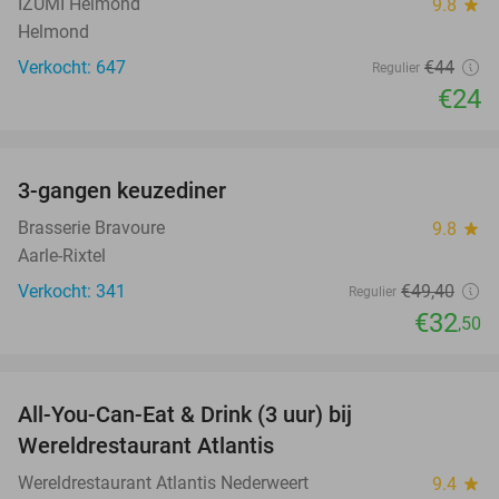
IZUMI Helmond
9.8
star
Helmond
Verkocht: 647
€44
Regulier
€24
favorite_border
3-gangen keuzediner
34%
Brasserie Bravoure
9.8
star
Aarle-Rixtel
Verkocht: 341
€49
,40
Regulier
€32
,50
favorite_border
All-You-Can-Eat & Drink (3 uur) bij
19%
Wereldrestaurant Atlantis
Wereldrestaurant Atlantis Nederweert
9.4
star