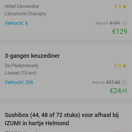
Hôtel L'Amandier
9.9
star
Libramont-Chevigny
Verkocht: 6
€191
Regulier
€129
favorite_border
3-gangen keuzediner
33%
De Peelproeverij
9.0
star
Liessel (10 km)
Verkocht: 296
€37
,40
Regulier
€24
,95
favorite_border
Sushibox (44, 48 of 72 stuks) voor afhaal bij
45%
IZUMI in hartje Helmond