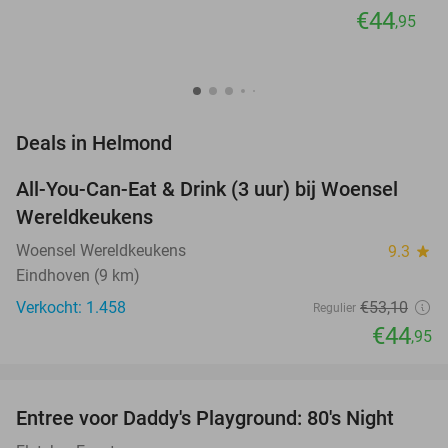
€44
,95
favorite_border
Deals in Helmond
All-You-Can-Eat & Drink (3 uur) bij Woensel
15%
Wereldkeukens
Woensel Wereldkeukens
9.3
star
Eindhoven (9 km)
Verkocht: 1.458
€53
,10
Regulier
€44
,95
favorite_border
Entree voor Daddy's Playground: 80's Night
45%
NEW
TODAY