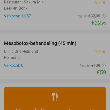
Restaurant Sakura Miki
9.7
star
Beek en Donk
Verkocht: 1.057
€37
,95
Regulier
€32
,95
favorite_border
Mesobotox-behandeling (45 min)
58%
NEW
TODAY
Clinic One Helmond
7.5
star
Helmond
Verkocht: 0
€139
Regulier
€59