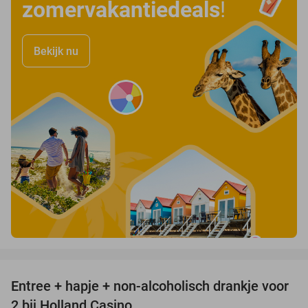
zomervakantiedeals
!
Bekijk nu
favorite_border
Entree + hapje + non-alcoholisch drankje voor
52%
2 bij Holland Casino