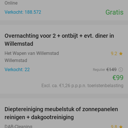
Online
Gratis
Verkocht: 188.572
favorite_border
Overnachting voor 2 + ontbijt + evt. diner in
34%
Willemstad
Het Wapen van Willemstad
9.2
star
Willemstad
Verkocht: 22
€149
Regulier
€99
Excl. ca. €1,26 p.p.p.n. toeristenbelasting
favorite_border
Dieptereiniging meubelstuk of zonnepanelen
35%
reinigen + dakgootreiniging
DAB-Cleaning
9.8
star