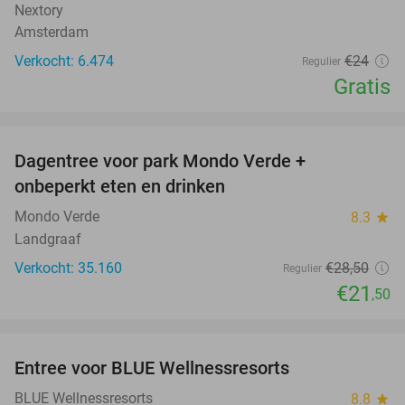
Nextory
Amsterdam
Verkocht: 6.474
€24
Regulier
Gratis
favorite_border
Dagentree voor park Mondo Verde +
25%
onbeperkt eten en drinken
Mondo Verde
8.3
star
Landgraaf
Verkocht: 35.160
€28
,50
Regulier
€21
,50
favorite_border
Entree voor BLUE Wellnessresorts
48%
BLUE Wellnessresorts
8.8
star