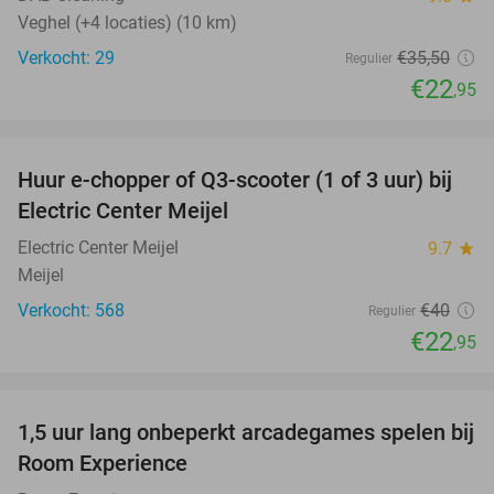
Veghel (+4 locaties) (10 km)
Verkocht: 29
€35
,50
Regulier
€22
,95
favorite_border
Huur e-chopper of Q3-scooter (1 of 3 uur) bij
43%
Electric Center Meijel
Electric Center Meijel
9.7
star
Meijel
Verkocht: 568
€40
Regulier
€22
,95
favorite_border
1,5 uur lang onbeperkt arcadegames spelen bij
46%
Room Experience