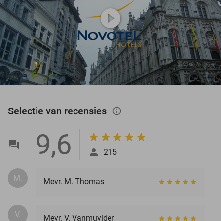
play_circle
Selectie van recensies
info_outlined
9,6
215
M.
Mevr. M. Thomas
V.
Mevr. V. Vanmuylder