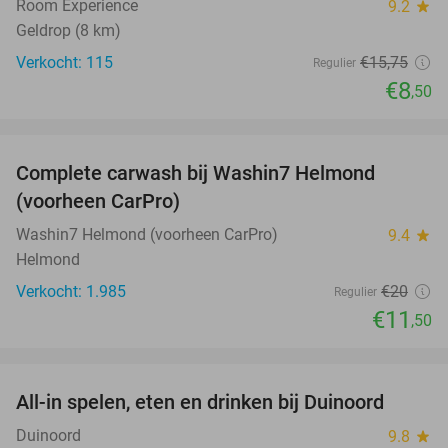
Room Experience
9.2
star
Geldrop (8 km)
Verkocht: 115
€15
,75
Regulier
€8
,50
favorite_border
Complete carwash bij Washin7 Helmond
43%
(voorheen CarPro)
Washin7 Helmond (voorheen CarPro)
9.4
star
Helmond
Verkocht: 1.985
€20
Regulier
€11
,50
favorite_border
All-in spelen, eten en drinken bij Duinoord
19%
Duinoord
9.8
star