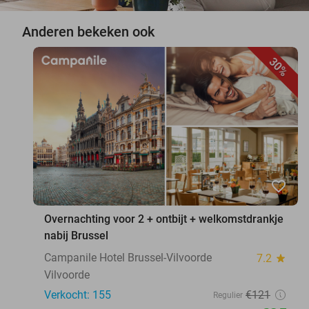
Anderen bekeken ook
30%
favorite_border
Overnachting voor 2 + ontbijt + welkomstdrankje
nabij Brussel
Campanile Hotel Brussel-Vilvoorde
7.2
star
Vilvoorde
Verkocht: 155
€121
Regulier