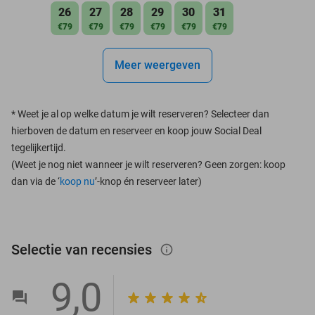
26
27
28
29
30
31
€79
€79
€79
€79
€79
€79
Meer weergeven
*
Weet je al op welke datum je wilt reserveren? Selecteer dan
hierboven de datum en reserveer en koop jouw Social Deal
tegelijkertijd.
(Weet je nog niet wanneer je wilt reserveren? Geen zorgen: koop
dan via de ‘
koop nu
’-knop én reserveer later)
Selectie van recensies
info_outlined
9,0