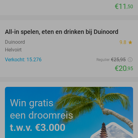
€11
,50
favorite_border
All-in spelen, eten en drinken bij Duinoord
19%
Duinoord
9.8
star
Helvoirt
Verkocht: 15.276
€25
,95
Regulier
€20
,95
Win gratis
een droomreis
t.w.v. €3.000