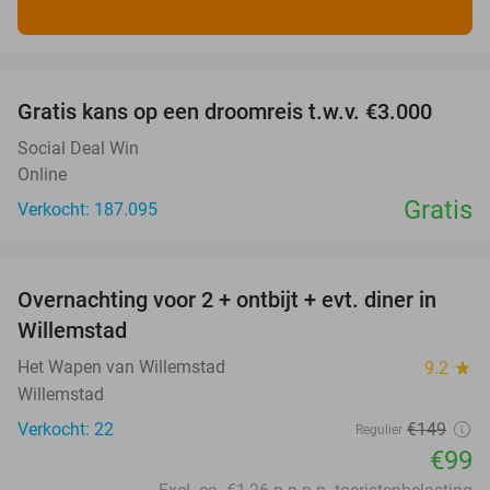
favorite_border
Gratis kans op een droomreis t.w.v. €3.000
Social Deal Win
Online
Gratis
Verkocht: 187.095
favorite_border
Overnachting voor 2 + ontbijt + evt. diner in
34%
Willemstad
Het Wapen van Willemstad
9.2
star
Willemstad
Verkocht: 22
€149
Regulier
€99