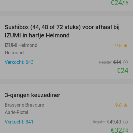
€24
,95
favorite_border
Sushibox (44, 48 of 72 stuks) voor afhaal bij
45%
IZUMI in hartje Helmond
IZUMI Helmond
9.8
star
Helmond
Verkocht: 643
€44
Regulier
€24
favorite_border
3-gangen keuzediner
34%
Brasserie Bravoure
9.8
star
Aarle-Rixtel
Verkocht: 341
€49
,40
Regulier
€32
,50