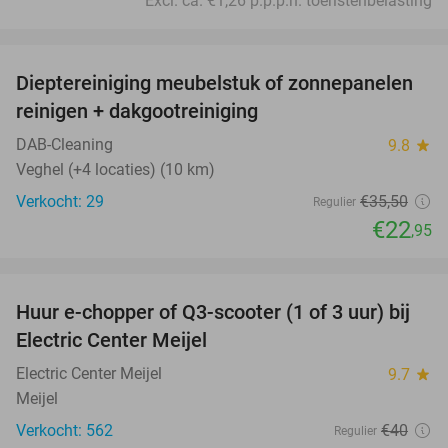
Excl. ca. €1,26 p.p.p.n. toeristenbelasting
favorite_border
Dieptereiniging meubelstuk of zonnepanelen
35%
reinigen + dakgootreiniging
DAB-Cleaning
9.8
star
Veghel (+4 locaties) (10 km)
Verkocht: 29
€35
,50
Regulier
€22
,95
favorite_border
Huur e-chopper of Q3-scooter (1 of 3 uur) bij
43%
Electric Center Meijel
Electric Center Meijel
9.7
star
Meijel
Verkocht: 562
€40
Regulier