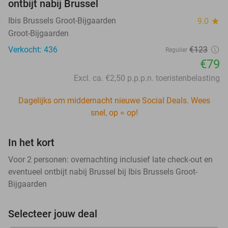
ontbijt nabij Brussel
Ibis Brussels Groot-Bijgaarden
9.0
star
Groot-Bijgaarden
Verkocht: 436
€123
Regulier
€79
Excl. ca. €2,50 p.p.p.n. toeristenbelasting
Dagelijks om middernacht nieuwe Social Deals. Wees
snel, op = op!
In het kort
Voor 2 personen: overnachting inclusief late check-out en
eventueel ontbijt nabij Brussel bij Ibis Brussels Groot-
Bijgaarden
Selecteer jouw deal