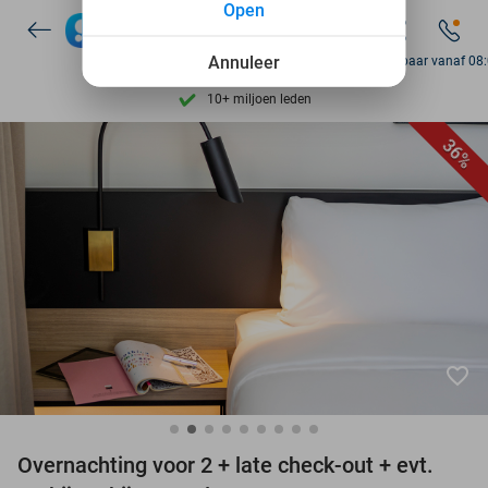
Open
7 dagen per week beschikbaar
10+ miljoen leden
Annuleer
Bereikbaar vanaf 08
9,4
op basis van
206.262 reviews
Ontdek 15.000+ deals
36%
7 dagen per week beschikbaar
10+ miljoen leden
favorite_border
Overnachting voor 2 + late check-out + evt.