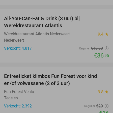
favorite_border
All-You-Can-Eat & Drink (3 uur) bij
19%
Wereldrestaurant Atlantis
Wereldrestaurant Atlantis Nederweert
9.4
star
Nederweert
Verkocht: 4.817
€45
,50
Regulier
€36
,95
favorite_border
Entreeticket klimbos Fun Forest voor kind
20%
en/of volwassene (2 of 3 uur)
Fun Forest Venlo
9.8
star
Tegelen
Verkocht: 2.392
€20
Regulier