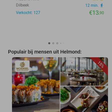
Dilbeek
12 min.
directions_walk
€13
Verkocht: 127
,90
Populair bij mensen uit Helmond:
15%
favorite_border