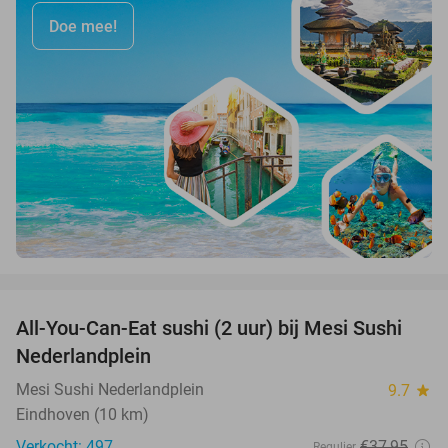
Doe mee!
favorite_border
All-You-Can-Eat sushi (2 uur) bij Mesi Sushi
21%
Nederlandplein
Mesi Sushi Nederlandplein
9.7
star
Eindhoven (10 km)
Verkocht: 497
€37
,95
Regulier