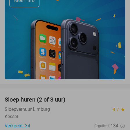
Meer info
favorite_border
Sloep huren (2 of 3 uur)
26%
Sloepverhuur Limburg
9.7
star
Kessel
Verkocht: 34
€134
Regulier