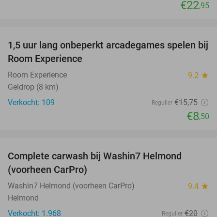
€22
,95
favorite_border
1,5 uur lang onbeperkt arcadegames spelen bij
46%
Room Experience
Room Experience
9.2
star
Geldrop (8 km)
Verkocht: 109
€15
,75
Regulier
€8
,50
favorite_border
Complete carwash bij Washin7 Helmond
43%
(voorheen CarPro)
Washin7 Helmond (voorheen CarPro)
9.4
star
Helmond
Verkocht: 1.968
€20
Regulier