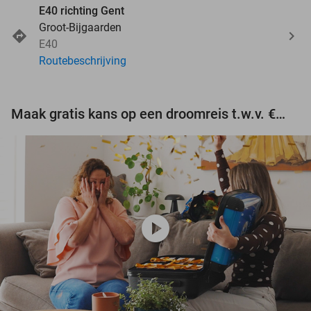
E40 richting Gent
Groot-Bijgaarden
E40
Routebeschrijving
Maak gratis kans op een droomreis t.w.v. €3.000!
play_circle