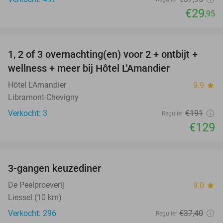
€29
,95
favorite_border
1, 2 of 3 overnachting(en) voor 2 + ontbijt +
32%
NEW
wellness + meer bij Hôtel L'Amandier
TODAY
Hôtel L'Amandier
9.9
star
Libramont-Chevigny
Verkocht: 3
€191
Regulier
€129
favorite_border
3-gangen keuzediner
33%
De Peelproeverij
9.0
star
Liessel (10 km)
Verkocht: 296
€37
,40
Regulier