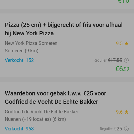
€16
favorite_border
Pizza (25 cm) + bijgerecht of fris voor afhaal
60%
bij New York Pizza
New York Pizza Someren
9.5
star
Someren (9 km)
Verkocht: 152
€17
,55
Regulier
€6
,99
favorite_border
Waardebon voor gebak t.w.v. €25 voor
52%
Godfried de Vocht De Echte Bakker
Godfried de Vocht De Echte Bakker
9.6
star
Nuenen (+19 locaties) (6 km)
Verkocht: 968
€25
Regulier