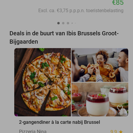
€85
Excl. ca. €3,75 p.p.p.n. toeristenbelasting
Deals in de buurt van Ibis Brussels Groot-
Bijgaarden
favorite_border
2-gangendiner à la carte nabij Brussel
Pizzeria Nina
9.9
star