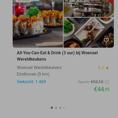
favorite_border
All-You-Can-Eat & Drink (3 uur) bij Woensel
Wereldkeukens
Woensel Wereldkeukens
9.3
star
Eindhoven (9 km)
Verkocht: 1.469
€53
,10
Regulier
€44
,95