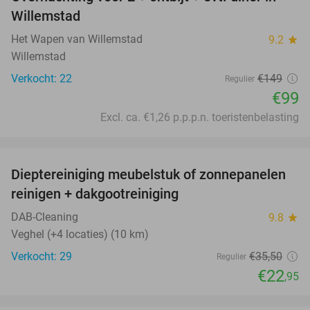
34%
Willemstad
Het Wapen van Willemstad
9.2
star
Willemstad
Verkocht: 22
€149
Regulier
€99
Excl. ca. €1,26 p.p.p.n. toeristenbelasting
favorite_border
Dieptereiniging meubelstuk of zonnepanelen
35%
reinigen + dakgootreiniging
DAB-Cleaning
9.8
star
Veghel (+4 locaties) (10 km)
Verkocht: 29
€35
,50
Regulier
€22
,95
favorite_border