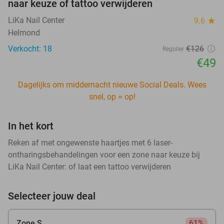
naar keuze of tattoo verwijderen
LiKa Nail Center
9.6
star
Helmond
Verkocht: 18
€126
Regulier
€49
Dagelijks om middernacht nieuwe Social Deals. Wees
snel, op = op!
In het kort
Reken af met ongewenste haartjes met 6 laser-
ontharingsbehandelingen voor een zone naar keuze bij
LiKa Nail Center: of laat een tattoo verwijderen
Selecteer jouw deal
Zone S
61%