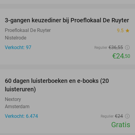
favorite_border
3-gangen keuzediner bij Proeflokaal De Ruyter
33%
Proeflokaal De Ruyter
9.5
star
Nistelrode
Verkocht: 97
€36
,55
Regulier
€24
,50
favorite_border
100%
60 dagen luisterboeken en e-books (20
luisteruren)
Nextory
Amsterdam
Verkocht: 6.474
€24
Regulier
Gratis
favorite_border