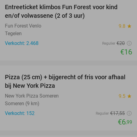
Entreeticket klimbos Fun Forest voor kind
20%
en/of volwassene (2 of 3 uur)
Fun Forest Venlo
9.8
star
Tegelen
Verkocht: 2.468
€20
Regulier
€16
favorite_border
Pizza (25 cm) + bijgerecht of fris voor afhaal
60%
bij New York Pizza
New York Pizza Someren
9.5
star
Someren (9 km)
Verkocht: 152
€17
,55
Regulier
€6
,99
favorite_border