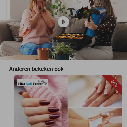
play_circle
Anderen bekeken ook
46%