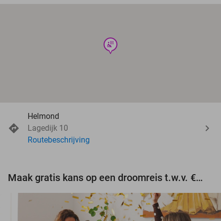
wellness
Helmond
Lagedijk 10
Routebeschrijving
Maak gratis kans op een droomreis t.w.v. €3.000!