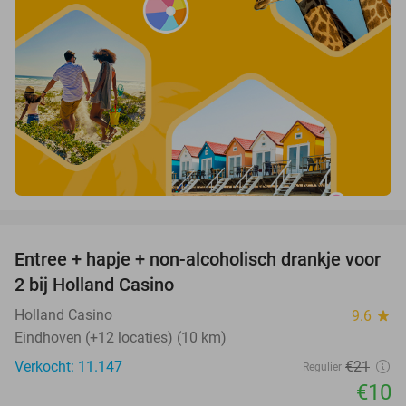
favorite_border
Entree + hapje + non-alcoholisch drankje voor
52%
2 bij Holland Casino
Holland Casino
9.6
star
Eindhoven (+12 locaties) (10 km)
Verkocht: 11.147
€21
Regulier
€10