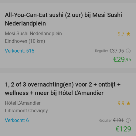
All-You-Can-Eat sushi (2 uur) bij Mesi Sushi
21%
Nederlandplein
Mesi Sushi Nederlandplein
9.7
star
Eindhoven (10 km)
Verkocht: 515
€37
,95
Regulier
€29
,95
favorite_border
1, 2 of 3 overnachting(en) voor 2 + ontbijt +
32%
NEW
wellness + meer bij Hôtel L'Amandier
TODAY
Hôtel L'Amandier
9.9
star
Libramont-Chevigny
Verkocht: 6
€191
Regulier
€129