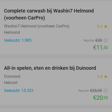
Complete carwash bij Washin7 Helmond
43%
(voorheen CarPro)
Washin7 Helmond (voorheen CarPro)
9.4
star
Helmond
Verkocht: 1.985
€20
Regulier
€11
,50
favorite_border
All-in spelen, eten en drinken bij Duinoord
19%
Duinoord
9.8
star
Helvoirt
Verkocht: 15.331
€25
,95
Regulier
€20
,95