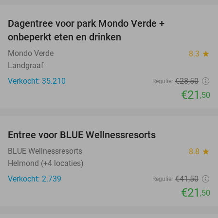
Dagentree voor park Mondo Verde +
25%
onbeperkt eten en drinken
Mondo Verde
8.3
star
Landgraaf
Verkocht: 35.210
€28
,50
Regulier
€21
,50
favorite_border
Entree voor BLUE Wellnessresorts
48%
BLUE Wellnessresorts
8.8
star
Helmond (+4 locaties)
Verkocht: 2.739
€41
,50
Regulier
€21
,50
favorite_border