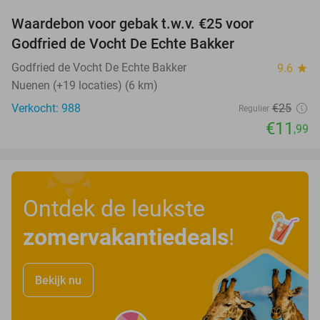
Waardebon voor gebak t.w.v. €25 voor
52%
Godfried de Vocht De Echte Bakker
Godfried de Vocht De Echte Bakker
9.6
star
Nuenen (+19 locaties) (6 km)
Verkocht: 988
€25
Regulier
€11
,99
Ontdek de leukste
zomervakantiedeals
!
Bekijk nu