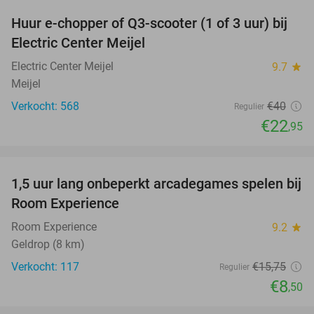
Huur e-chopper of Q3-scooter (1 of 3 uur) bij
43%
Electric Center Meijel
Electric Center Meijel
9.7
star
Meijel
Verkocht: 568
€40
Regulier
€22
,95
favorite_border
1,5 uur lang onbeperkt arcadegames spelen bij
46%
Room Experience
Room Experience
9.2
star
Geldrop (8 km)
Verkocht: 117
€15
,75
Regulier
€8
,50
favorite_border