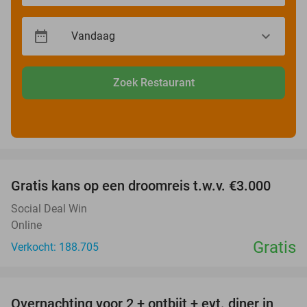
Zoek Restaurant
favorite_border
Gratis kans op een droomreis t.w.v. €3.000
Social Deal Win
Online
Gratis
Verkocht: 188.705
favorite_border
Overnachting voor 2 + ontbijt + evt. diner in