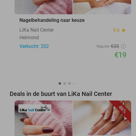
favorite_border
Nagelbehandeling naar keuze
LiKa Nail Center
9.6
star
Helmond
Verkocht: 202
€35
Regulier
€19
Deals in de buurt van LiKa Nail Center
46%