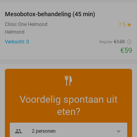
Mesobotox-behandeling (45 min)
58%
NEW
TODAY
Clinic One Helmond
7.5
star
Helmond
Verkocht: 0
€139
Regulier
€59
Voordelig spontaan uit
eten?