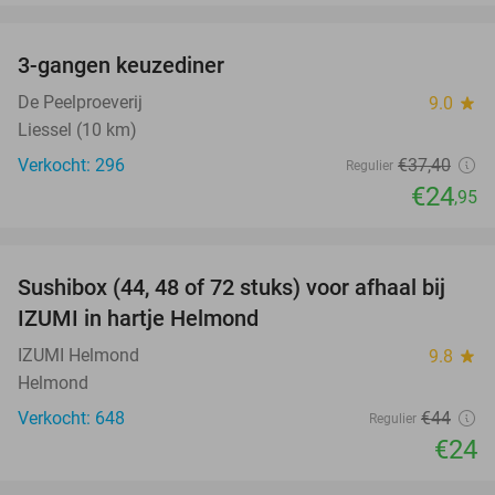
favorite_border
3-gangen keuzediner
33%
De Peelproeverij
9.0
star
Liessel (10 km)
Verkocht: 296
€37
,40
Regulier
€24
,95
favorite_border
Sushibox (44, 48 of 72 stuks) voor afhaal bij
45%
IZUMI in hartje Helmond
IZUMI Helmond
9.8
star
Helmond
Verkocht: 648
€44
Regulier
€24
favorite_border