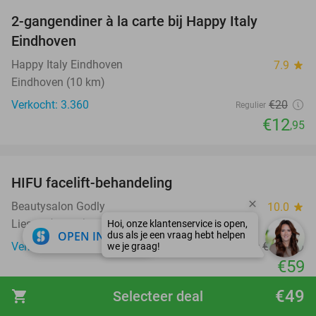
2-gangendiner à la carte bij Happy Italy
35%
Eindhoven
Happy Italy Eindhoven
7.9
star
Eindhoven (10 km)
Verkocht: 3.360
€20
Regulier
€12
,95
favorite_border
HIFU facelift-behandeling
68%
Beautysalon Godly
10.0
star
Liessel (10 km)
close
OPEN IN APP
Verkocht: 23
€185
Regulier
€59
favorite_border
€49
shopping_cart
Selecteer deal