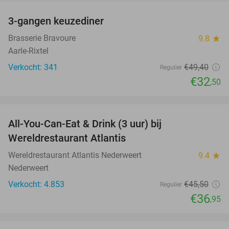
3-gangen keuzediner
34%
Brasserie Bravoure
9.8
star
Aarle-Rixtel
Verkocht: 341
€49
,40
Regulier
€32
,50
favorite_border
All-You-Can-Eat & Drink (3 uur) bij
19%
Wereldrestaurant Atlantis
Wereldrestaurant Atlantis Nederweert
9.4
star
Nederweert
Verkocht: 4.853
€45
,50
Regulier
€36
,95
favorite_border