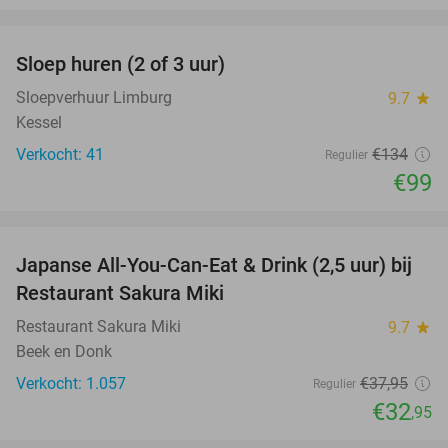
favorite_border
Sloep huren (2 of 3 uur)
26%
Sloepverhuur Limburg
9.7
star
Kessel
Verkocht: 41
€134
Regulier
€99
favorite_border
Japanse All-You-Can-Eat & Drink (2,5 uur) bij
13%
Restaurant Sakura Miki
Restaurant Sakura Miki
9.7
star
Beek en Donk
Verkocht: 1.057
€37
,95
Regulier
€32
,95
favorite_border