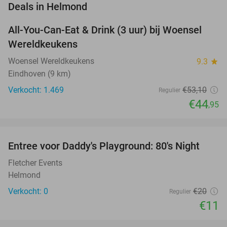
favorite_border
Deals in Helmond
All-You-Can-Eat & Drink (3 uur) bij Woensel
15%
Wereldkeukens
Woensel Wereldkeukens
9.3
star
Eindhoven (9 km)
Verkocht: 1.469
€53
,10
Regulier
€44
,95
favorite_border
Entree voor Daddy's Playground: 80's Night
45%
NEW
TODAY
Fletcher Events
Helmond
Verkocht: 0
€20
Regulier
€11