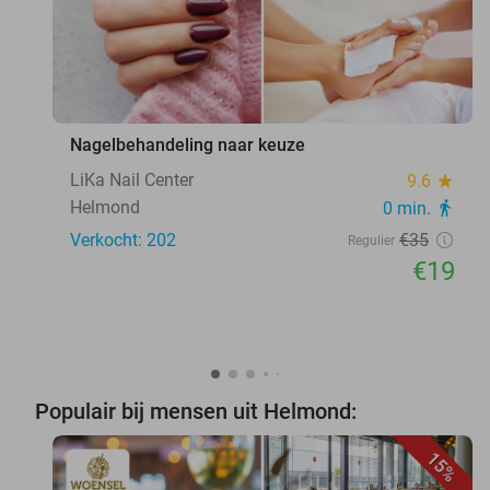
favorite_border
Nagelbehandeling naar keuze
LiKa Nail Center
9.6
star
Helmond
0 min.
directions_walk
Verkocht: 202
€35
Regulier
€19
Populair bij mensen uit Helmond:
15%