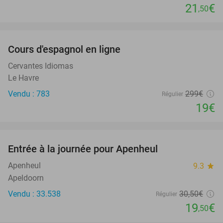
21
€
,50
favorite_border
Cours d'espagnol en ligne
94%
Cervantes Idiomas
Le Havre
Vendu : 783
299€
Régulier
19€
favorite_border
Entrée à la journée pour Apenheul
36%
Apenheul
9.3
star
Apeldoorn
Vendu : 33.538
30
,50
€
Régulier
19
€
,50