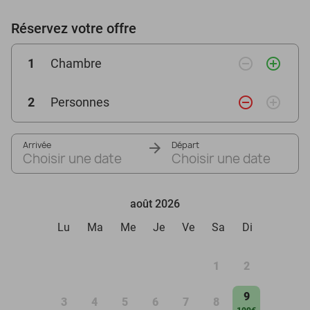
Réservez votre offre
remove_circle_outline
add_circle_outline
1
Chambre
remove_circle_outline
add_circle_outline
2
Personnes
Arrivée
Départ
Choisir une date
Choisir une date
août 2026
Lu
Ma
Me
Je
Ve
Sa
Di
1
2
9
3
4
5
6
7
8