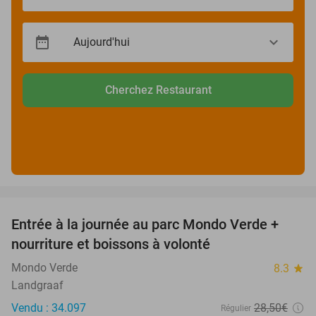
Cherchez Restaurant
favorite_border
Entrée à la journée au parc Mondo Verde +
25%
nourriture et boissons à volonté
Mondo Verde
8.3
star
Landgraaf
Vendu : 34.097
28
,50
€
Régulier