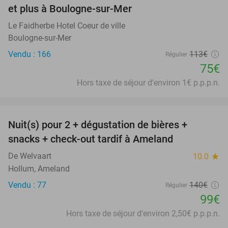
et plus à Boulogne-sur-Mer
Le Faidherbe Hotel Coeur de ville
Boulogne-sur-Mer
Vendu : 166
113€
Régulier
75€
Hors taxe de séjour d'environ 1€ p.p.p.n.
favorite_border
Nuit(s) pour 2 + dégustation de bières +
29%
snacks + check-out tardif à Ameland
De Welvaart
10.0
star
Hollum, Ameland
Vendu : 77
140€
Régulier
99€
Hors taxe de séjour d'environ 2,50€ p.p.p.n.