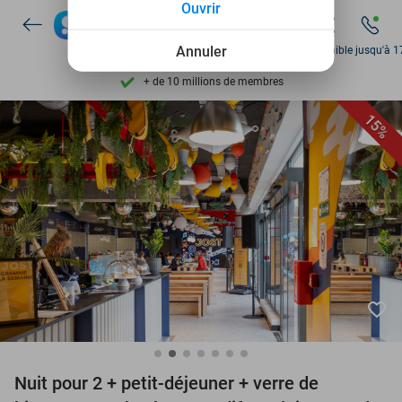
Ouvrir
Disponible 7 jours par semaine
+ de 10 millions de membres
Annuler
Disponible jusqu'à 1
9,4
basé sur
206 187 avis
Découvrez + de 15.000 deals
15%
Disponible 7 jours par semaine
+ de 10 millions de membres
favorite_border
Nuit pour 2 + petit-déjeuner + verre de