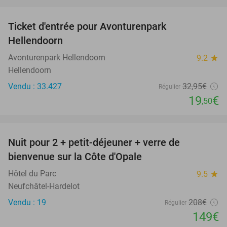
favorite_border
Ticket d'entrée pour Avonturenpark
41%
Hellendoorn
Avonturenpark Hellendoorn
9.2
star
Hellendoorn
Vendu : 33.427
32
,95
€
Régulier
19
€
,50
favorite_border
Nuit pour 2 + petit-déjeuner + verre de
28%
bienvenue sur la Côte d'Opale
Hôtel du Parc
9.5
star
Neufchâtel-Hardelot
Vendu : 19
208€
Régulier
149€