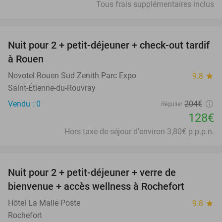
Tous frais supplémentaires inclus
favorite_border
Nuit pour 2 + petit-déjeuner + check-out tardif
37%
à Rouen
Novotel Rouen Sud Zenith Parc Expo
9.8
star
Saint-Étienne-du-Rouvray
Vendu : 0
204€
Régulier
128€
Hors taxe de séjour d'environ 3,80€ p.p.p.n.
favorite_border
Nuit pour 2 + petit-déjeuner + verre de
49%
bienvenue + accès wellness à Rochefort
Hôtel La Malle Poste
9.8
star
Rochefort