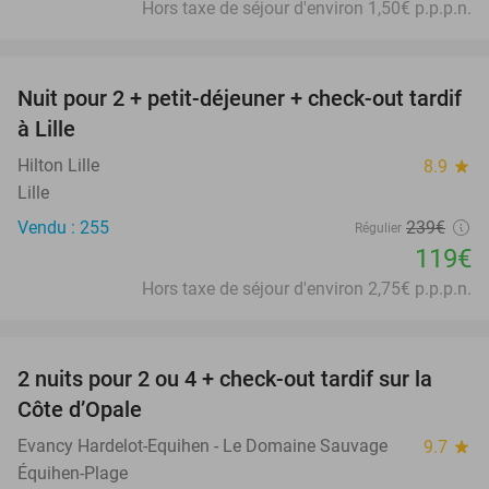
Hors taxe de séjour d'environ 1,50€ p.p.p.n.
favorite_border
Nuit pour 2 + petit-déjeuner + check-out tardif
50%
à Lille
Hilton Lille
8.9
star
Lille
Vendu : 255
239€
Régulier
119€
Hors taxe de séjour d'environ 2,75€ p.p.p.n.
favorite_border
2 nuits pour 2 ou 4 + check-out tardif sur la
22%
Côte d’Opale
Evancy Hardelot-Equihen - Le Domaine Sauvage
9.7
star
Équihen-Plage