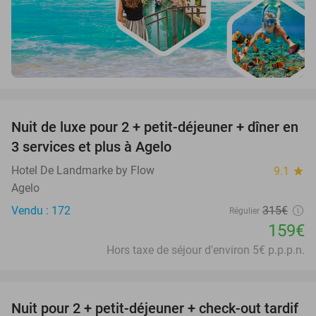
favorite_border
Nuit de luxe pour 2 + petit-déjeuner + dîner en
50%
3 services et plus à Agelo
Hotel De Landmarke by Flow
9.1
star
Agelo
Vendu : 172
315€
Régulier
159€
Hors taxe de séjour d'environ 5€ p.p.p.n.
favorite_border
Nuit pour 2 + petit-déjeuner + check-out tardif
34%