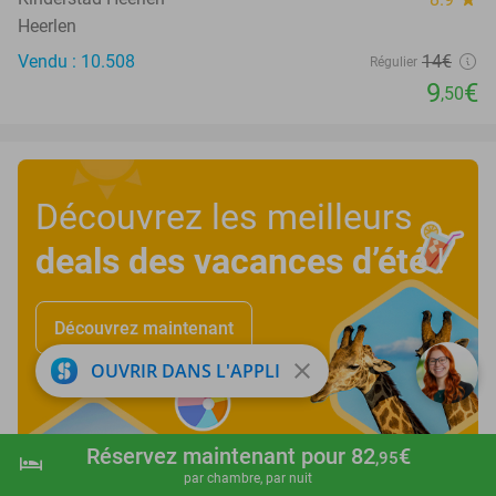
Heerlen
Vendu : 10.508
14€
Régulier
9
€
,50
Découvrez les meilleurs
deals des vacances d’été
!
Découvrez maintenant
close
OUVRIR DANS L'APPLI
Réservez maintenant pour 82
€
,95
hotel
shopping_cart
Réserver maintenant
navigate_next
par chambre, par nuit