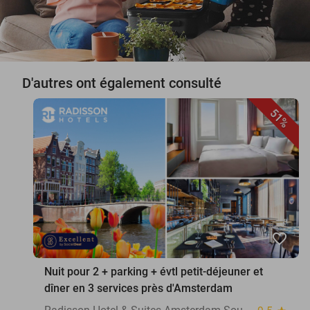
D'autres ont également consulté
51%
favorite_border
Nuit pour 2 + parking + évtl petit-déjeuner et
dîner en 3 services près d'Amsterdam