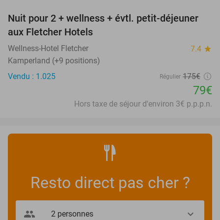
Nuit pour 2 + wellness + évtl. petit-déjeuner
55%
aux Fletcher Hotels
Wellness-Hotel Fletcher
7.4
star
Kamperland (+9 positions)
Vendu : 1.025
175€
Régulier
79€
Hors taxe de séjour d'environ 3€ p.p.p.n.
Resto direct pas cher ?