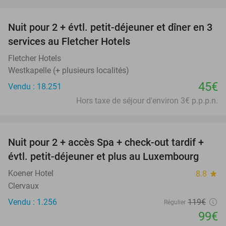
favorite_border
Nuit pour 2 + évtl. petit-déjeuner et dîner en 3
services au Fletcher Hotels
Fletcher Hotels
Westkapelle (+ plusieurs localités)
45€
Vendu : 18.251
Hors taxe de séjour d'environ 3€ p.p.p.n.
favorite_border
Nuit pour 2 + accès Spa + check-out tardif +
17%
évtl. petit-déjeuner et plus au Luxembourg
Koener Hotel
8.8
star
Clervaux
Vendu : 1.256
119€
Régulier
99€