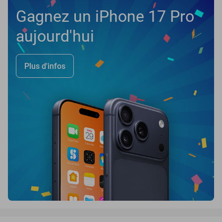
Gagnez un iPhone 17 Pro
aujourd'hui
Plus d'infos
favorite_border