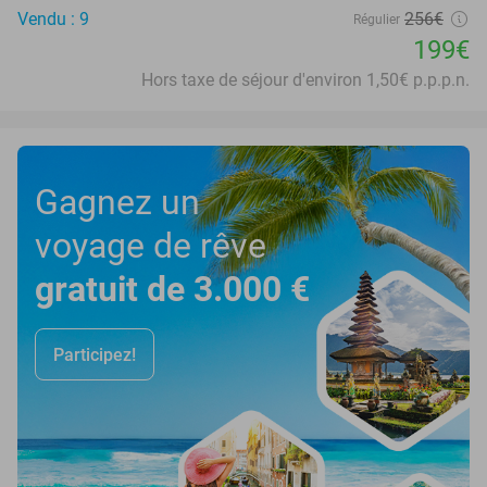
Vendu : 9
256€
Régulier
199€
Hors taxe de séjour d'environ 1,50€ p.p.p.n.
Gagnez un
voyage de rêve
gratuit de 3.000 €
Participez!