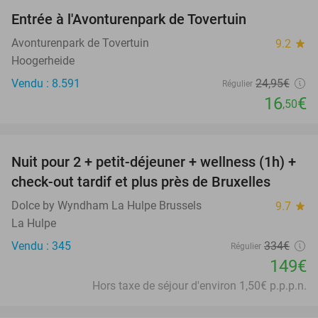
Entrée à l'Avonturenpark de Tovertuin
34%
Avonturenpark de Tovertuin
9.2
star
Hoogerheide
Vendu : 8.591
24
,95
€
Régulier
16
€
,50
favorite_border
Nuit pour 2 + petit-déjeuner + wellness (1h) +
55%
check-out tardif et plus près de Bruxelles
Dolce by Wyndham La Hulpe Brussels
9.7
star
La Hulpe
Vendu : 345
334€
Régulier
149€
Hors taxe de séjour d'environ 1,50€ p.p.p.n.
favorite_border