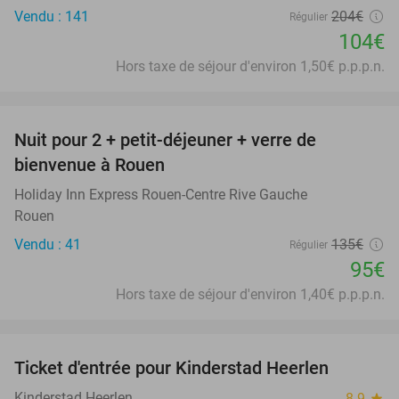
Vendu : 141
204€
Régulier
104€
Hors taxe de séjour d'environ 1,50€ p.p.p.n.
favorite_border
Nuit pour 2 + petit-déjeuner + verre de
30%
bienvenue à Rouen
Holiday Inn Express Rouen-Centre Rive Gauche
Rouen
Vendu : 41
135€
Régulier
95€
Hors taxe de séjour d'environ 1,40€ p.p.p.n.
favorite_border
Ticket d'entrée pour Kinderstad Heerlen
32%
Kinderstad Heerlen
8.9
star