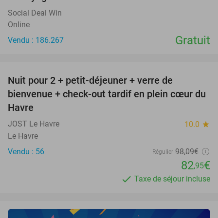
Social Deal Win
Online
Gratuit
Vendu : 186.267
favorite_border
Nuit pour 2 + petit-déjeuner + verre de
15%
bienvenue + check-out tardif en plein cœur du
Havre
JOST Le Havre
10.0
star
Le Havre
Vendu : 56
98
,09
€
Régulier
82
€
,95
Taxe de séjour incluse