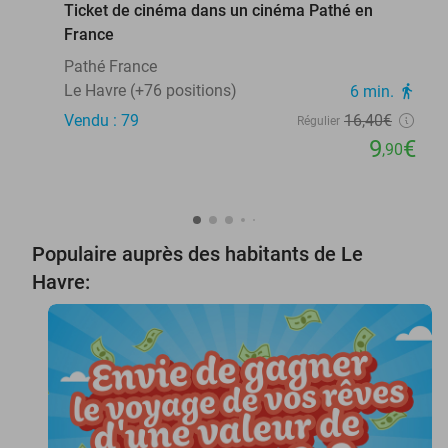
Ticket de cinéma dans un cinéma Pathé en
France
Pathé France
Le Havre (+76 positions)
6 min.
directions_walk
Vendu : 79
16
,40
€
Régulier
9
€
,90
Populaire auprès des habitants de Le
Havre: