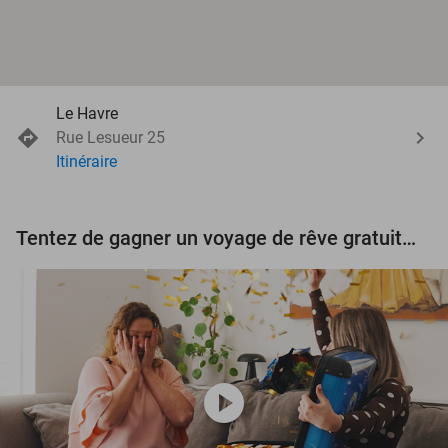
Le Havre
Rue Lesueur 25
Itinéraire
Tentez de gagner un voyage de rêve gratuit d'une valeur de 3.000 € !
play_circle