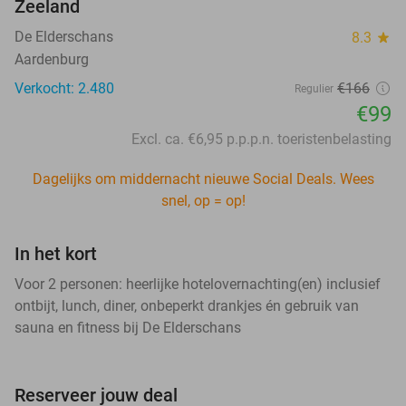
Zeeland
De Elderschans
8.3
star
Aardenburg
Verkocht: 2.480
€166
Regulier
€99
Excl. ca. €6,95 p.p.p.n. toeristenbelasting
Dagelijks om middernacht nieuwe Social Deals. Wees
snel, op = op!
In het kort
Voor 2 personen: heerlijke hotelovernachting(en) inclusief
ontbijt, lunch, diner, onbeperkt drankjes én gebruik van
sauna en fitness bij De Elderschans
Reserveer jouw deal