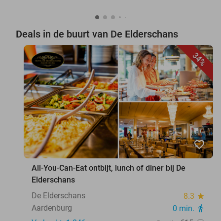
Deals in de buurt van De Elderschans
34%
favorite_border
All-You-Can-Eat ontbijt, lunch of diner bij De
Elderschans
De Elderschans
8.3
star
Aardenburg
0 min.
directions_walk