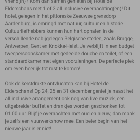
vriend(in)? Kom dan samen genieten bij Hotel de
Elderschans met 1 of 2 all-inclusive overnachting(en)! Dit
hotel, gelegen in het pittoreske Zeeuwse grensdorp
Aardenburg, is omringd met natuur, cultuur en historie.
Cultuurliefhebbers kunnen hun hart ophalen in de
verschillende nabijgelegen Belgische steden, zoals Brugge,
Antwerpen, Gent en Knokke-Heist. Je verblijft in een budget
tweepersoonskamer met gedeelde douche en toilet, of een
standaardkamer met eigen voorzieningen. De perfecte plek
om even heerlijk tot rust te komen!
Ook de kerstdrukte ontvluchten kan bij Hotel de
Elderschans! Op 24, 25 en 31 december geniet je naast het
all inclusive-arrangement ook nog van live muziek, een
uitgebreider buffet en drankjes worden geschonken tot
01.00 uur. Blijf je overnachten met oud en nieuw, dan maak
je zelfs een vuurwerkshow mee. Een beter begin van het
nieuwe jaar is er niet!