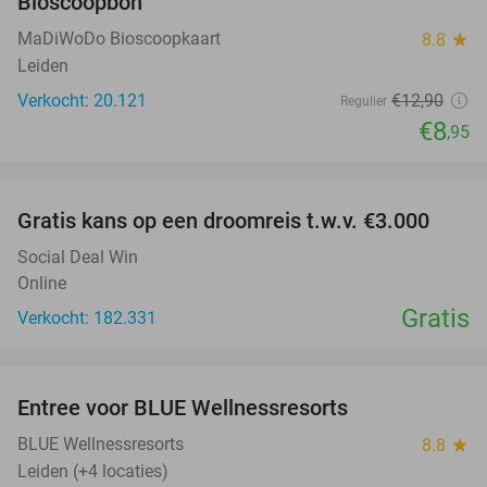
Bioscoopbon
MaDiWoDo Bioscoopkaart
8.8
star
Leiden
Verkocht: 20.121
€12
,90
Regulier
€8
,95
favorite_border
Gratis kans op een droomreis t.w.v. €3.000
Social Deal Win
Online
Gratis
Verkocht: 182.331
favorite_border
Entree voor BLUE Wellnessresorts
48%
BLUE Wellnessresorts
8.8
star
Leiden (+4 locaties)