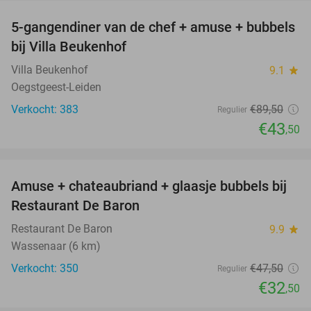
5-gangendiner van de chef + amuse + bubbels
51%
bij Villa Beukenhof
Villa Beukenhof
9.1
star
Oegstgeest-Leiden
Verkocht: 383
€89
,50
Regulier
€43
,50
favorite_border
Amuse + chateaubriand + glaasje bubbels bij
32%
Restaurant De Baron
Restaurant De Baron
9.9
star
Wassenaar (6 km)
Verkocht: 350
€47
,50
Regulier
€32
,50
favorite_border