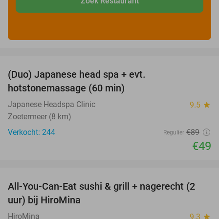
Zoek Restaurant
favorite_border
(Duo) Japanese head spa + evt.
45%
hotstonemassage (60 min)
Japanese Headspa Clinic
9.5
star
Zoetermeer (8 km)
Verkocht: 244
€89
Regulier
€49
favorite_border
All-You-Can-Eat sushi & grill + nagerecht (2
23%
uur) bij HiroMina
HiroMina
9.3
star