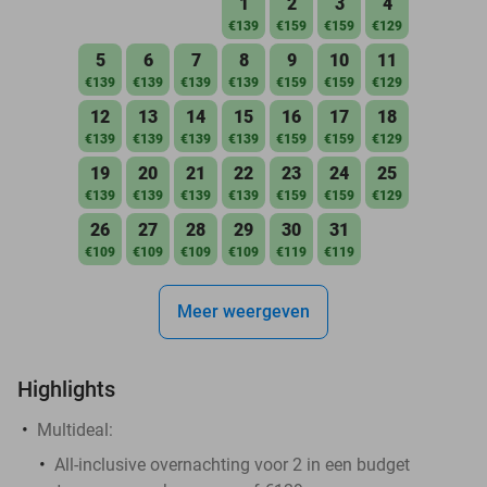
1
2
3
4
€139
€159
€159
€129
5
6
7
8
9
10
11
€139
€139
€139
€139
€159
€159
€129
12
13
14
15
16
17
18
€139
€139
€139
€139
€159
€159
€129
19
20
21
22
23
24
25
€139
€139
€139
€139
€159
€159
€129
26
27
28
29
30
31
€109
€109
€109
€109
€119
€119
Meer weergeven
Highlights
Multideal:
All-inclusive overnachting voor 2 in een budget