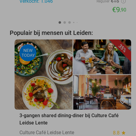
Verkocht: 1.046
€15
Regulier
€9
,90
Populair bij mensen uit Leiden:
35%
NEW
TODAY
favorite_border
3-gangen shared dining-diner bij Culture Café
Leidse Lente
Culture Café Leidse Lente
8.8
star