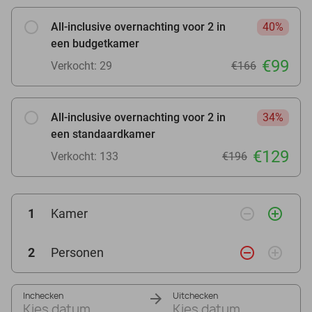
All-inclusive overnachting voor 2 in
40%
een budgetkamer
€99
Verkocht: 29
€166
All-inclusive overnachting voor 2 in
34%
een standaardkamer
€129
Verkocht: 133
€196
remove_circle_outline
add_circle_outline
1
Kamer
remove_circle_outline
add_circle_outline
2
Personen
Inchecken
Uitchecken
Kies datum
Kies datum