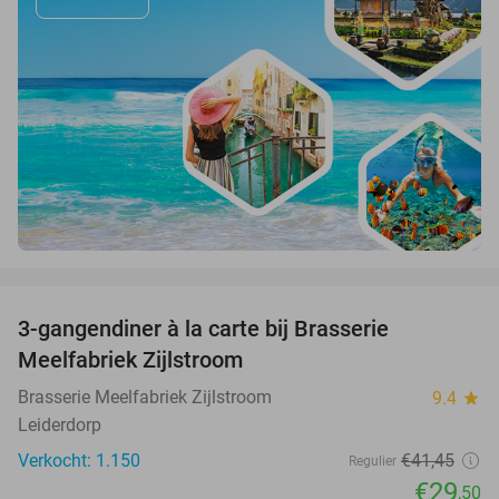
favorite_border
3-gangendiner à la carte bij Brasserie
29%
Meelfabriek Zijlstroom
Brasserie Meelfabriek Zijlstroom
9.4
star
Leiderdorp
Verkocht: 1.150
€41
,45
Regulier
€29
,50