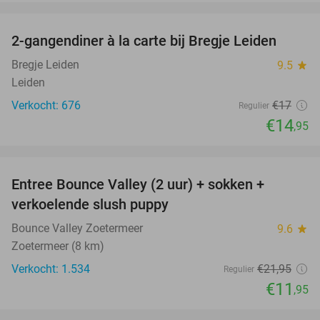
favorite_border
2-gangendiner à la carte bij Bregje Leiden
12%
Bregje Leiden
9.5
star
Leiden
Verkocht: 676
€17
Regulier
€14
,95
favorite_border
Entree Bounce Valley (2 uur) + sokken +
46%
verkoelende slush puppy
Bounce Valley Zoetermeer
9.6
star
Zoetermeer (8 km)
Verkocht: 1.534
€21
,95
Regulier
€11
,95
favorite_border