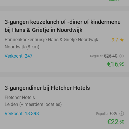
favorite_border
3-gangen keuzelunch of -diner of kindermenu
36%
bij Hans & Grietje in Noordwijk
Pannenkoekenhuisje Hans & Grietje Noordwijk
9.7
star
Noordwijk (8 km)
Verkocht: 247
€26
,40
Regulier
€16
,95
favorite_border
3-gangendiner bij Fletcher Hotels
42%
Fletcher Hotels
Leiden (+ meerdere locaties)
Verkocht: 13.398
€39
Regulier
€22
,50