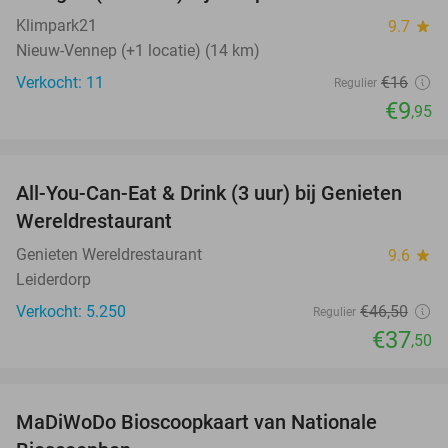
NEW
TODAY
Klimpark21
9.7
star
Nieuw-Vennep (+1 locatie) (14 km)
Verkocht: 11
€16
Regulier
€9
,95
favorite_border
All-You-Can-Eat & Drink (3 uur) bij Genieten
19%
Wereldrestaurant
Genieten Wereldrestaurant
9.6
star
Leiderdorp
Verkocht: 5.250
€46
,50
Regulier
€37
,50
favorite_border
MaDiWoDo Bioscoopkaart van Nationale
31%