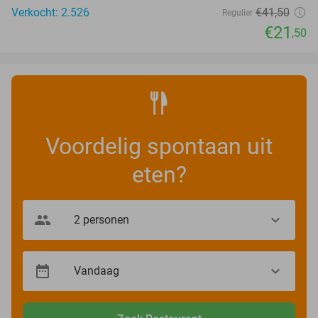
Verkocht: 2.526
€41
,50
Regulier
€21
,50
Voordelig spontaan uit
eten?