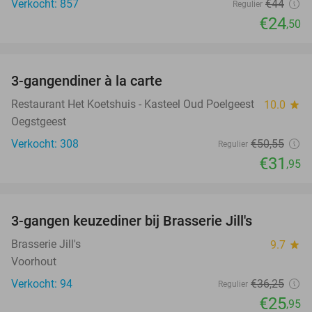
Verkocht: 857
€44
Regulier
€24
,50
favorite_border
3-gangendiner à la carte
37%
Restaurant Het Koetshuis - Kasteel Oud Poelgeest
10.0
star
Oegstgeest
Verkocht: 308
€50
,55
Regulier
€31
,95
favorite_border
3-gangen keuzediner bij Brasserie Jill's
28%
Brasserie Jill's
9.7
star
Voorhout
Verkocht: 94
€36
,25
Regulier
€25
,95