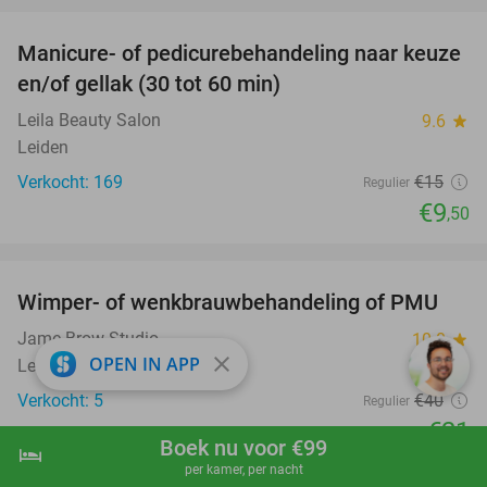
Manicure- of pedicurebehandeling naar keuze
37%
en/of gellak (30 tot 60 min)
Leila Beauty Salon
9.6
star
Leiden
Verkocht: 169
€15
Regulier
€9
,50
favorite_border
Wimper- of wenkbrauwbehandeling of PMU
48%
Jame Brow Studio
10.0
star
close
OPEN IN APP
Leiden
Verkocht: 5
€40
Regulier
€21
Boek nu voor €99
hotel
shopping_cart
Boek nu
navigate_next
per kamer, per nacht