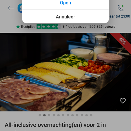
Open
7 dagen per week beschikbaar
10+ miljoen leden
Annuleer
Bereikbaar tot 23:00
9,4
op basis van
205.826 reviews
Ontdek 15.000+ deals
40%
7 dagen per week beschikbaar
10+ miljoen leden
favorite_border
All-inclusive overnachting(en) voor 2 in