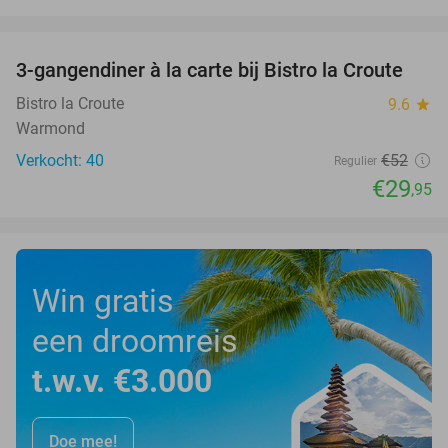
favorite_border
3-gangendiner à la carte bij Bistro la Croute
42%
Bistro la Croute
9.6
star
Warmond
Verkocht: 40
€52
Regulier
€29
,95
Win gratis
een droomreis
t.w.v. €3.000
Doe mee!