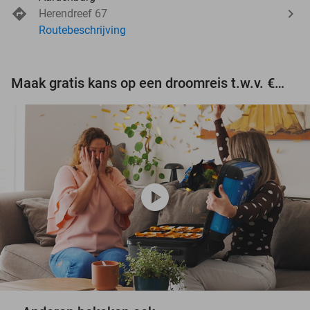
Herendreef 67
Routebeschrijving
Maak gratis kans op een droomreis t.w.v. €3.000!
play_circle