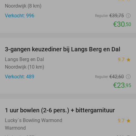
Noordwijk (8 km)
Verkocht: 996
€39
,75
Regulier
€30
,50
favorite_border
3-gangen keuzediner bij Langs Berg en Dal
44%
Langs Berg en Dal
9.7
star
Noordwijk (10 km)
Verkocht: 489
€42
,60
Regulier
€23
,95
favorite_border
1 uur bowlen (2-6 pers.) + bittergarnituur
44%
Lucky´s Bowling Warmond
9.7
star
Warmond