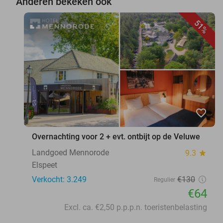
Anderen bekeken ook
51%
favorite_border
Overnachting voor 2 + evt. ontbijt op de Veluwe
Landgoed Mennorode
9.3
star
Elspeet
Verkocht: 3.249
€130
Regulier
€64
Excl. ca. €2,50 p.p.p.n. toeristenbelasting