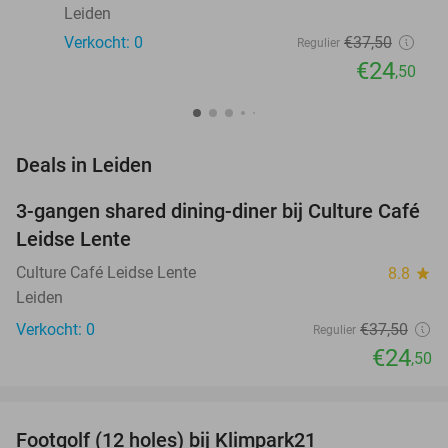
Leiden
Verkocht: 0
€37
,50
Regulier
€24
,50
favorite_border
Deals in Leiden
3-gangen shared dining-diner bij Culture Café
35%
NEW
Leidse Lente
TODAY
Culture Café Leidse Lente
8.8
star
Leiden
Verkocht: 0
€37
,50
Regulier
€24
,50
favorite_border
Footgolf (12 holes) bij Klimpark21
38%