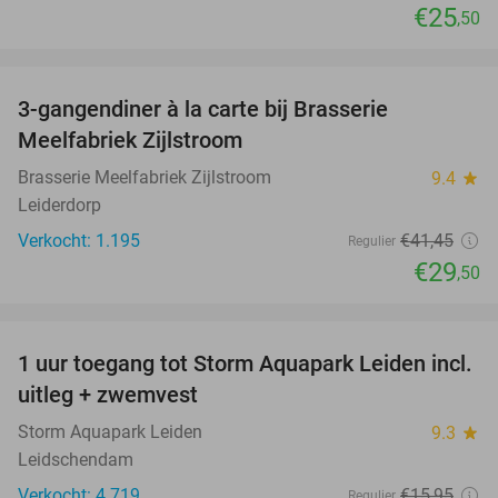
€25
,50
favorite_border
3-gangendiner à la carte bij Brasserie
29%
Meelfabriek Zijlstroom
Brasserie Meelfabriek Zijlstroom
9.4
star
Leiderdorp
Verkocht: 1.195
€41
,45
Regulier
€29
,50
favorite_border
1 uur toegang tot Storm Aquapark Leiden incl.
38%
uitleg + zwemvest
Storm Aquapark Leiden
9.3
star
Leidschendam
Verkocht: 4.719
€15
,95
Regulier