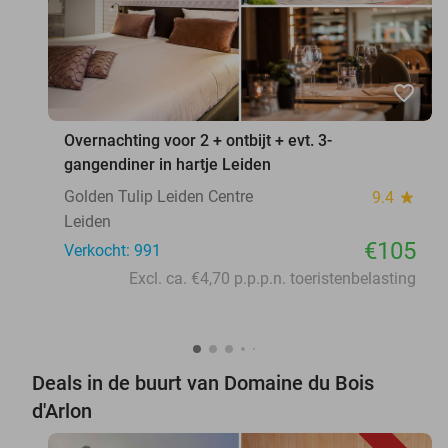
favorite_border
Overnachting voor 2 + ontbijt + evt. 3-
gangendiner in hartje Leiden
Golden Tulip Leiden Centre
9.4
star
Leiden
€105
Verkocht: 991
Excl. ca. €4,70 p.p.p.n. toeristenbelasting
Deals in de buurt van Domaine du Bois
d'Arlon