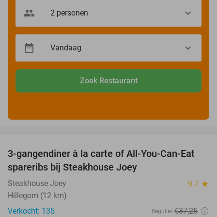
Zoek Restaurant
favorite_border
3-gangendiner à la carte of All-You-Can-Eat
32%
spareribs bij Steakhouse Joey
Steakhouse Joey
9.7
star
Hillegom (12 km)
Verkocht: 135
€37
,25
Regulier