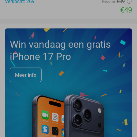
Verkocht: 269
€89
Regulier
€49
Win vandaag een gratis
iPhone 17 Pro
Meer info