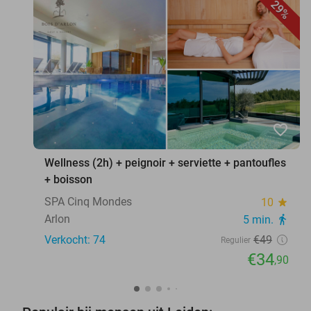
29%
favorite_border
Wellness (2h) + peignoir + serviette + pantoufles
+ boisson
SPA Cinq Mondes
10
star
Arlon
5 min.
directions_walk
Verkocht: 74
€49
Regulier
€34
,90