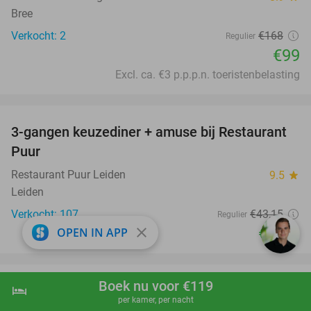
Bree
Verkocht: 2
€168
Regulier
€99
Excl. ca. €3 p.p.p.n. toeristenbelasting
favorite_border
3-gangen keuzediner + amuse bij Restaurant
43%
Puur
Restaurant Puur Leiden
9.5
star
Leiden
Verkocht: 107
€43
,15
Regulier
€24
close
OPEN IN APP
,50
favorite_border
Boek nu voor €119
12 weken onbeperkt sporten + groepslessen
hotel
shopping_cart
Boek nu
navigate_next
60%
per kamer, per nacht