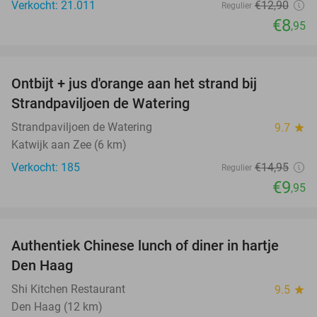
Verkocht: 21.011
€12
,90
Regulier
€8
,95
favorite_border
Ontbijt + jus d'orange aan het strand bij
33%
Strandpaviljoen de Watering
Strandpaviljoen de Watering
9.7
star
Katwijk aan Zee (6 km)
Verkocht: 185
€14
,95
Regulier
€9
,95
favorite_border
Authentiek Chinese lunch of diner in hartje
49%
Den Haag
Shi Kitchen Restaurant
9.5
star
Den Haag (12 km)