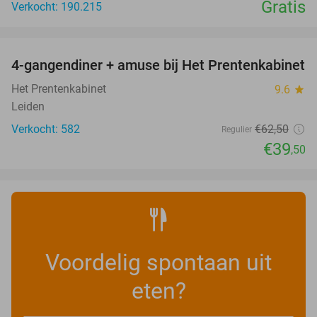
Gratis
Verkocht: 190.215
favorite_border
4-gangendiner + amuse bij Het Prentenkabinet
37%
Het Prentenkabinet
9.6
star
Leiden
Verkocht: 582
€62
,50
Regulier
€39
,50
Voordelig spontaan uit
eten?