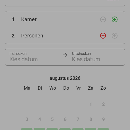
remove_circle_outline
add_circle_outline
1
Kamer
remove_circle_outline
add_circle_outline
2
Personen
Inchecken
Uitchecken
Kies datum
Kies datum
augustus 2026
Ma
Di
Wo
Do
Vr
Za
Zo
1
2
3
4
5
6
7
8
9