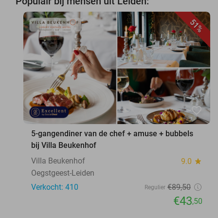
Populair bij mensen uit Leiden:
51%
favorite_border
5-gangendiner van de chef + amuse + bubbels
bij Villa Beukenhof
Villa Beukenhof
9.0
star
Oegstgeest-Leiden
Verkocht: 410
€89
,50
Regulier
€43
,50