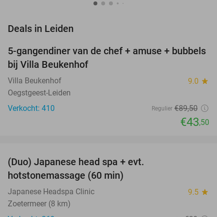
favorite_border
Deals in Leiden
5-gangendiner van de chef + amuse + bubbels
51%
bij Villa Beukenhof
Villa Beukenhof
9.0
star
Oegstgeest-Leiden
Verkocht: 410
€89
,50
Regulier
€43
,50
favorite_border
(Duo) Japanese head spa + evt.
45%
hotstonemassage (60 min)
Japanese Headspa Clinic
9.5
star
Zoetermeer (8 km)