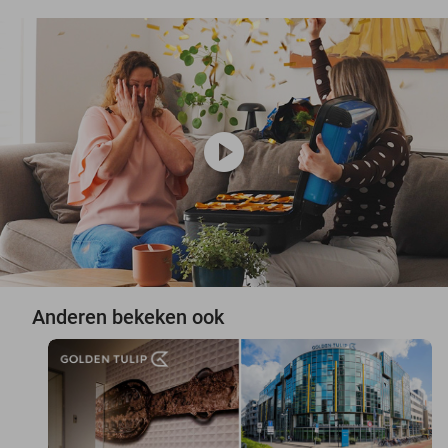
play_circle
Anderen bekeken ook