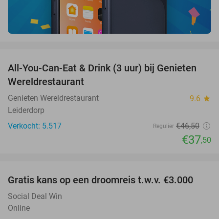
favorite_border
All-You-Can-Eat & Drink (3 uur) bij Genieten
19%
Wereldrestaurant
Genieten Wereldrestaurant
9.6
star
Leiderdorp
Verkocht: 5.517
€46
,50
Regulier
€37
,50
favorite_border
Gratis kans op een droomreis t.w.v. €3.000
Social Deal Win
Online