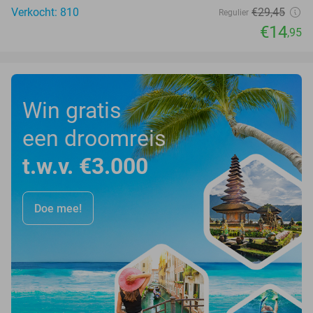
Verkocht: 810
€29
,45
Regulier
€14
,95
Win gratis
een droomreis
t.w.v. €3.000
Doe mee!