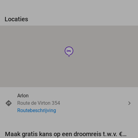
Locaties
hotel
Arlon
Route de Virton 354
Routebeschrijving
Maak gratis kans op een droomreis t.w.v. €3.000!