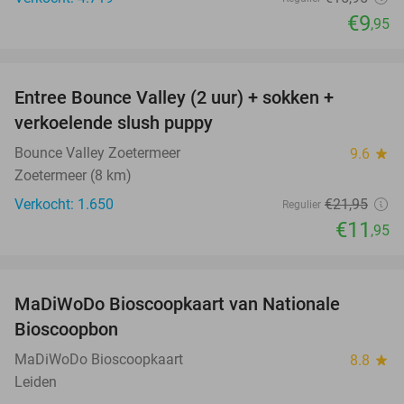
€9
,95
favorite_border
Entree Bounce Valley (2 uur) + sokken +
46%
verkoelende slush puppy
Bounce Valley Zoetermeer
9.6
star
Zoetermeer (8 km)
Verkocht: 1.650
€21
,95
Regulier
€11
,95
favorite_border
MaDiWoDo Bioscoopkaart van Nationale
31%
Bioscoopbon
MaDiWoDo Bioscoopkaart
8.8
star
Leiden