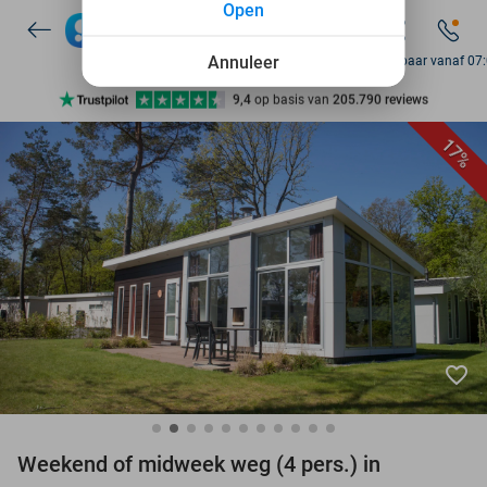
Open
7 dagen per week beschikbaar
10+ miljoen leden
Annuleer
Bereikbaar vanaf 07
9,4
op basis van
205.790 reviews
Ontdek 15.000+ deals
17%
7 dagen per week beschikbaar
10+ miljoen leden
favorite_border
Weekend of midweek weg (4 pers.) in