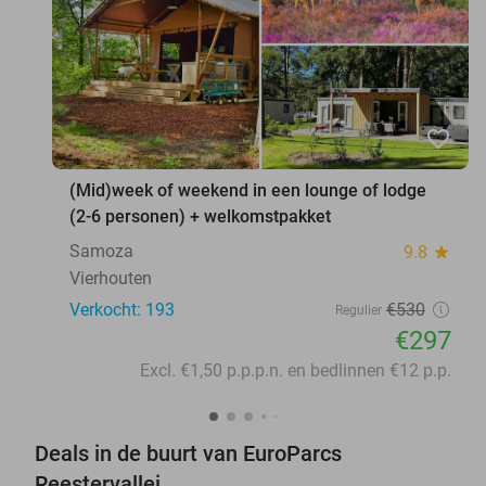
favorite_border
(Mid)week of weekend in een lounge of lodge
(2-6 personen) + welkomstpakket
Samoza
9.8
star
Vierhouten
Verkocht: 193
€530
Regulier
€297
Excl. €1,50 p.p.p.n. en bedlinnen €12 p.p.
Deals in de buurt van EuroParcs
Reestervallei