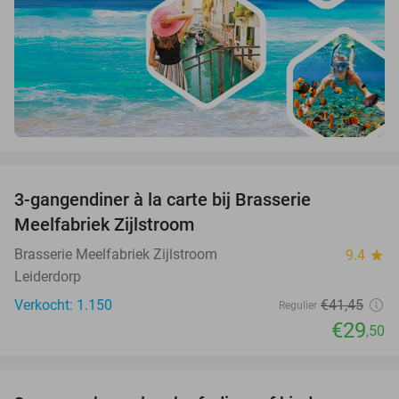
favorite_border
3-gangendiner à la carte bij Brasserie
29%
Meelfabriek Zijlstroom
Brasserie Meelfabriek Zijlstroom
9.4
star
Leiderdorp
Verkocht: 1.150
€41
,45
Regulier
€29
,50
favorite_border