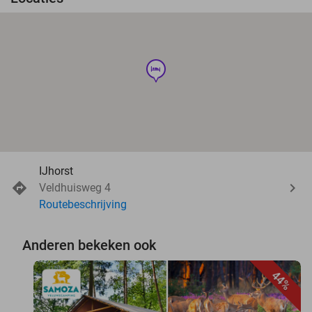
hotel
IJhorst
Veldhuisweg 4
Routebeschrijving
Anderen bekeken ook
44%