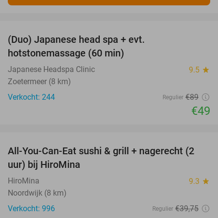
favorite_border
(Duo) Japanese head spa + evt.
45%
hotstonemassage (60 min)
Japanese Headspa Clinic
9.5
star
Zoetermeer (8 km)
Verkocht: 244
€89
Regulier
€49
favorite_border
All-You-Can-Eat sushi & grill + nagerecht (2
23%
uur) bij HiroMina
HiroMina
9.3
star
Noordwijk (8 km)
Verkocht: 996
€39
,75
Regulier