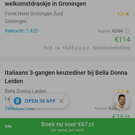
welkomstdrankje in Groningen
Flonk Hotel Groningen Zuid
9.8
star
Groningen
Verkocht: 1.420
€206
Regulier
€114
Excl. ca. €4,65 p.p.p.n. toeristenbelasting
favorite_border
Italiaans 3-gangen keuzediner bij Bella Donna
35%
Leiden
Bella Donna Leiden
9.0
star
Leiden
close
OPEN IN APP
Verkocht: 144
€26
,20
Regulier
€16
,95
Boek nu voor €67
,25
hotel
favorite_border
shopping_cart
Boek nu
navigate_next
per kamer, per nacht