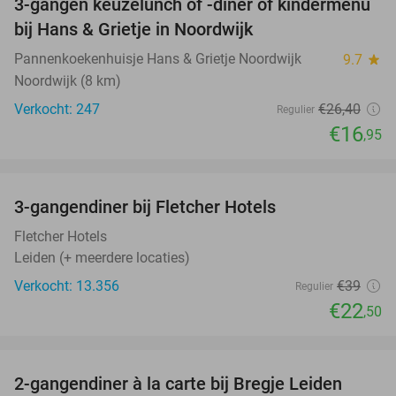
3-gangen keuzelunch of -diner of kindermenu
36%
bij Hans & Grietje in Noordwijk
Pannenkoekenhuisje Hans & Grietje Noordwijk
9.7
star
Noordwijk (8 km)
Verkocht: 247
€26
,40
Regulier
€16
,95
favorite_border
3-gangendiner bij Fletcher Hotels
42%
Fletcher Hotels
Leiden (+ meerdere locaties)
Verkocht: 13.356
€39
Regulier
€22
,50
favorite_border
2-gangendiner à la carte bij Bregje Leiden
12%