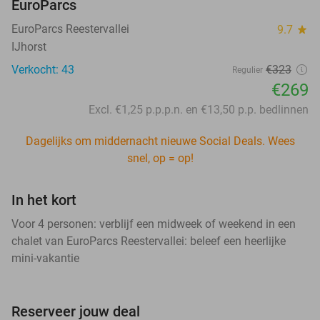
EuroParcs
EuroParcs Reestervallei
9.7
star
IJhorst
Verkocht: 43
€323
Regulier
€269
Excl. €1,25 p.p.p.n. en €13,50 p.p. bedlinnen
Dagelijks om middernacht nieuwe Social Deals. Wees
snel, op = op!
In het kort
Voor 4 personen: verblijf een midweek of weekend in een
chalet van EuroParcs Reestervallei: beleef een heerlijke
mini-vakantie
Reserveer jouw deal