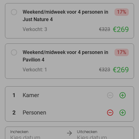
Weekend/midweek voor 4 personen in
17%
Just Nature 4
€269
Verkocht: 3
€323
Weekend/midweek voor 4 personen in
17%
Pavilion 4
€269
Verkocht: 1
€323
remove_circle_outline
add_circle_outline
1
Kamer
remove_circle_outline
add_circle_outline
2
Personen
Inchecken
Uitchecken
Kies datum
Kies datum