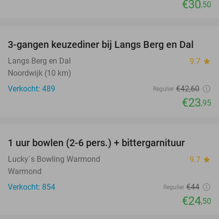
€30
,50
favorite_border
3-gangen keuzediner bij Langs Berg en Dal
44%
Langs Berg en Dal
9.7
star
Noordwijk (10 km)
Verkocht: 489
€42
,60
Regulier
€23
,95
favorite_border
1 uur bowlen (2-6 pers.) + bittergarnituur
44%
Lucky´s Bowling Warmond
9.7
star
Warmond
Verkocht: 854
€44
Regulier
€24
,50
favorite_border