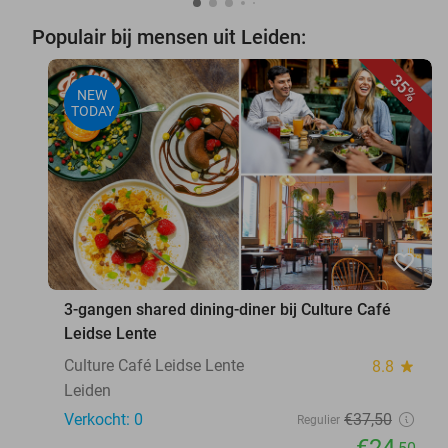
Populair bij mensen uit Leiden:
35%
NEW
TODAY
favorite_border
3-gangen shared dining-diner bij Culture Café
Leidse Lente
Culture Café Leidse Lente
8.8
star
Leiden
Verkocht: 0
€37
,50
Regulier
€24