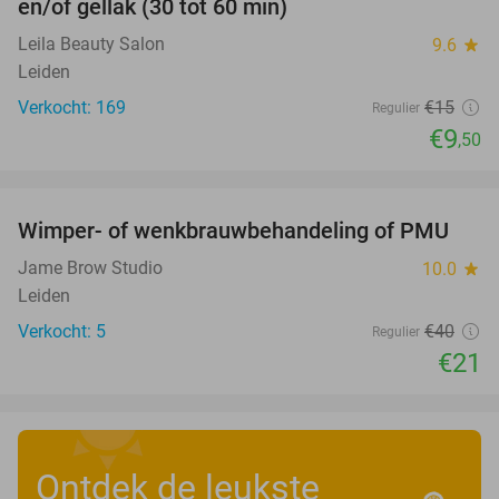
en/of gellak (30 tot 60 min)
Leila Beauty Salon
9.6
star
Leiden
Verkocht: 169
€15
Regulier
€9
,50
favorite_border
Wimper- of wenkbrauwbehandeling of PMU
48%
Jame Brow Studio
10.0
star
Leiden
Verkocht: 5
€40
Regulier
€21
Ontdek de leukste