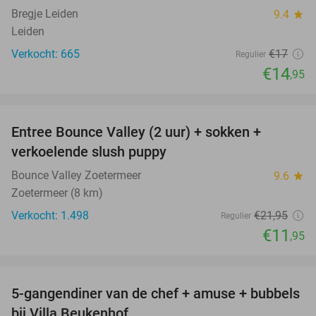
Bregje Leiden
9.4
star
Leiden
Verkocht: 665
€17
Regulier
€14
,95
favorite_border
Entree Bounce Valley (2 uur) + sokken +
46%
verkoelende slush puppy
Bounce Valley Zoetermeer
9.6
star
Zoetermeer (8 km)
Verkocht: 1.498
€21
,95
Regulier
€11
,95
favorite_border
5-gangendiner van de chef + amuse + bubbels
51%
bij Villa Beukenhof