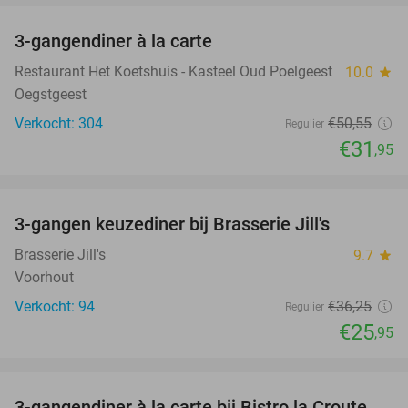
3-gangendiner à la carte
37%
Restaurant Het Koetshuis - Kasteel Oud Poelgeest
10.0
star
Oegstgeest
Verkocht: 304
€50
,55
Regulier
€31
,95
favorite_border
3-gangen keuzediner bij Brasserie Jill's
28%
Brasserie Jill's
9.7
star
Voorhout
Verkocht: 94
€36
,25
Regulier
€25
,95
favorite_border
3-gangendiner à la carte bij Bistro la Croute