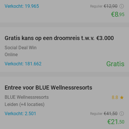
Verkocht: 19.965
€12
,90
Regulier
€8
,95
favorite_border
Gratis kans op een droomreis t.w.v. €3.000
Social Deal Win
Online
Gratis
Verkocht: 181.662
favorite_border
Entree voor BLUE Wellnessresorts
48%
BLUE Wellnessresorts
8.8
star
Leiden (+4 locaties)
Verkocht: 2.501
€41
,50
Regulier
€21
,50