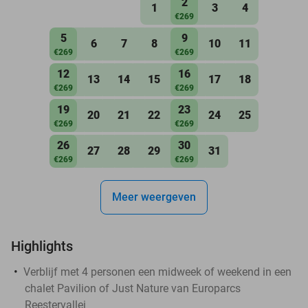
2
1
3
4
€269
5
9
6
7
8
10
11
€269
€269
12
16
13
14
15
17
18
€269
€269
19
23
20
21
22
24
25
€269
€269
26
30
27
28
29
31
€269
€269
Meer weergeven
Highlights
Verblijf met 4 personen een midweek of weekend in een
chalet Pavilion of Just Nature van Europarcs
Reestervallei