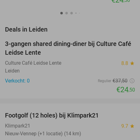
,50
favorite_border
Deals in Leiden
3-gangen shared dining-diner bij Culture Café
35%
NEW
Leidse Lente
TODAY
Culture Café Leidse Lente
8.8
star
Leiden
Verkocht: 0
€37
,50
Regulier
€24
,50
favorite_border
Footgolf (12 holes) bij Klimpark21
38%
NEW
TODAY
Klimpark21
9.7
star
Nieuw-Vennep (+1 locatie) (14 km)