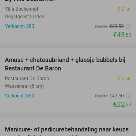
Villa Beukenhof
9.0
star
Oegstgeest-Leiden
Verkocht: 383
€89
,50
Regulier
€43
,50
favorite_border
Amuse + chateaubriand + glaasje bubbels bij
32%
Restaurant De Baron
Restaurant De Baron
9.9
star
Wassenaar (6 km)
Verkocht: 350
€47
,50
Regulier
€32
,50
favorite_border
Manicure- of pedicurebehandeling naar keuze
37%