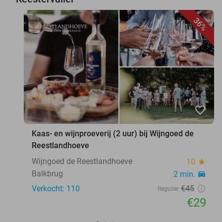
36%
favorite_border
Kaas- en wijnproeverij (2 uur) bij Wijngoed de
Reestlandhoeve
Wijngoed de Reestlandhoeve
10
star
Balkbrug
2 min.
directions_car
Verkocht: 110
€45
Regulier
€29