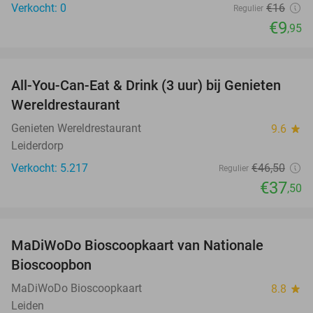
Verkocht: 0
€16
Regulier
€9
,95
favorite_border
All-You-Can-Eat & Drink (3 uur) bij Genieten
19%
Wereldrestaurant
Genieten Wereldrestaurant
9.6
star
Leiderdorp
Verkocht: 5.217
€46
,50
Regulier
€37
,50
favorite_border
MaDiWoDo Bioscoopkaart van Nationale
31%
Bioscoopbon
MaDiWoDo Bioscoopkaart
8.8
star
Leiden