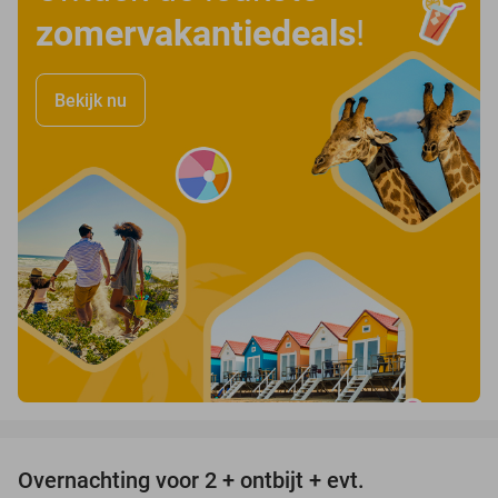
zomervakantiedeals
!
Bekijk nu
favorite_border
Overnachting voor 2 + ontbijt + evt.
45%