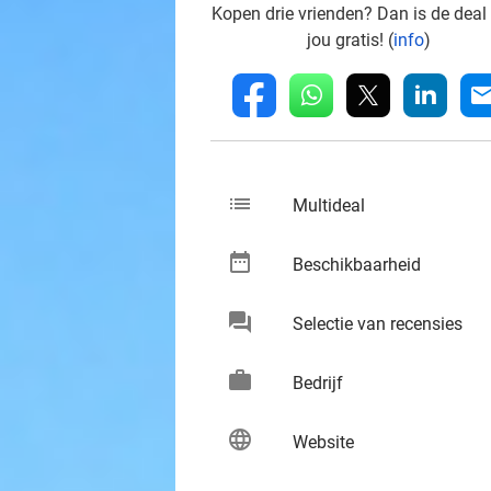
Kopen drie vrienden? Dan is de deal
jou gratis! (
info
)
whatsapp
linkedin
fb
mai
list
keybo
Multideal
date_range
keybo
Beschikbaarheid
chat
keybo
Selectie van recensies
work
keybo
Bedrijf
language
keybo
Website