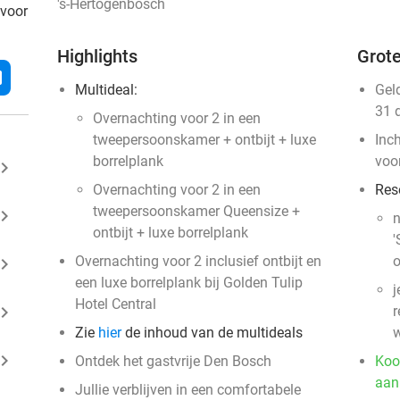
's-Hertogenbosch
 voor
Highlights
Grote
l
Multideal:
Gel
31 
Overnachting voor 2 in een
tweepersoonskamer + ontbijt + luxe
Inc
borrelplank
voo
ard_arrow_right
Overnachting voor 2 in een
Res
tweepersoonskamer Queensize +
ard_arrow_right
n
ontbijt + luxe borrelplank
'
Overnachting voor 2 inclusief ontbijt en
o
ard_arrow_right
een luxe borrelplank bij Golden Tulip
j
Hotel Central
ard_arrow_right
r
Zie
hier
de inhoud van de multideals
w
ard_arrow_right
Ontdek het gastvrije Den Bosch
Koo
aan
Jullie verblijven in een comfortabele