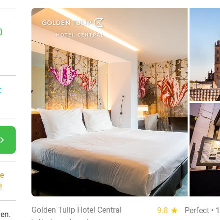
0
:
gate_next
e
!
Golden Tulip Hotel Central
9.8
star
Perfect • 
den.