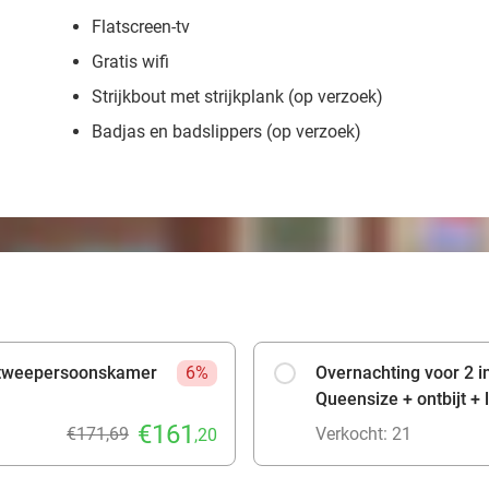
Flatscreen-tv
Gratis wifi
Strijkbout met strijkplank (op verzoek)
Badjas en badslippers (op verzoek)
n tweepersoonskamer
6%
Overnachting voor 2 
Queensize + ontbijt + 
€161
€171,69
Verkocht: 21
,20