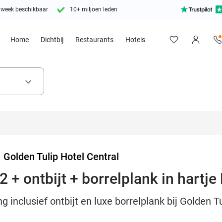
 week beschikbaar
10+ miljoen leden
Home
Dichtbij
Restaurants
Hotels
keyboard_arrow_down
>
Golden Tulip Hotel Central
 + ontbijt + borrelplank in hartj
 inclusief ontbijt en luxe borrelplank bij Golden Tu