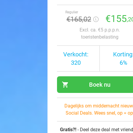
Regulier
€155
€165,02
,2
Excl. ca. €5 p.p.p.n.
toeristenbelasting
Verkocht:
Korting
320
6%
shopping_cart
Boek nu
navi
Dagelijks om middernacht nieuw
Social Deals. Wees snel, op = op
Gratis?!
- Deel deze deal met vrien