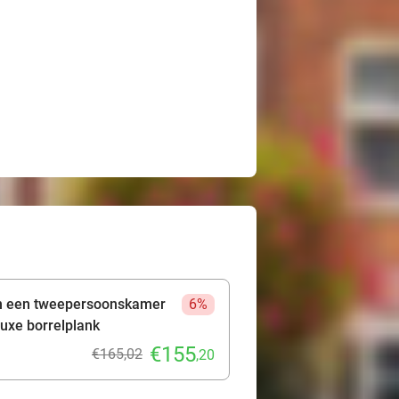
in een tweepersoonskamer
6%
luxe borrelplank
€155
€165,02
,20