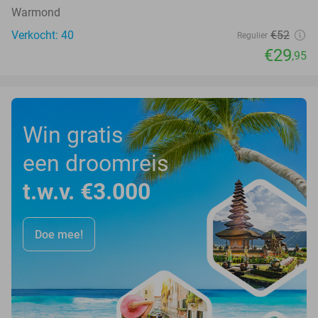
Warmond
Verkocht: 40
€52
Regulier
€29
,95
Win gratis
een droomreis
t.w.v. €3.000
Doe mee!