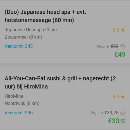
(Duo) Japanese head spa + evt.
45%
hotstonemassage (60 min)
Japanese Headspa Clinic
9.5
star
Zoetermeer (8 km)
Verkocht: 243
€89
Regulier
€49
favorite_border
All-You-Can-Eat sushi & grill + nagerecht (2
23%
uur) bij HiroMina
HiroMina
9.3
star
Noordwijk (8 km)
Verkocht: 996
€39
,75
Regulier
€30
,50