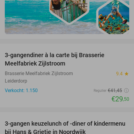
favorite_border
3-gangendiner à la carte bij Brasserie
29%
Meelfabriek Zijlstroom
Brasserie Meelfabriek Zijlstroom
9.4
star
Leiderdorp
Verkocht: 1.150
€41
,45
Regulier
€29
,50
favorite_border
3-gangen keuzelunch of -diner of kindermenu
36%
bij Hans & Grietje in Noordwijk