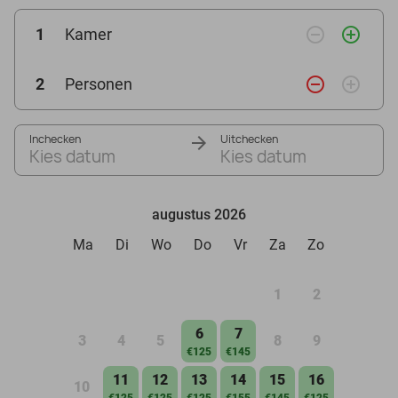
remove_circle_outline
add_circle_outline
1
Kamer
remove_circle_outline
add_circle_outline
2
Personen
Inchecken
Uitchecken
Kies datum
Kies datum
augustus 2026
Ma
Di
Wo
Do
Vr
Za
Zo
1
2
6
7
3
4
5
8
9
€125
€145
11
12
13
14
15
16
10
€125
€125
€125
€155
€145
€125