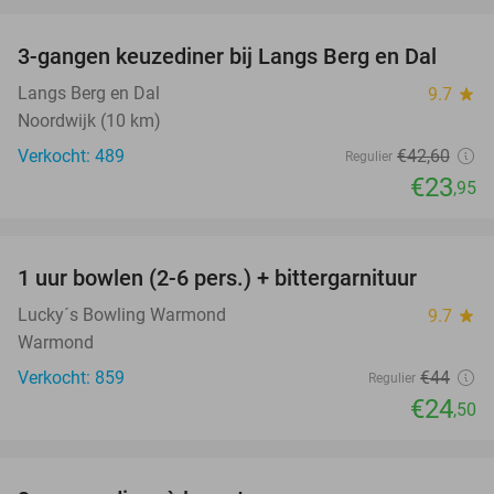
favorite_border
3-gangen keuzediner bij Langs Berg en Dal
44%
Langs Berg en Dal
9.7
star
Noordwijk (10 km)
Verkocht: 489
€42
,60
Regulier
€23
,95
favorite_border
1 uur bowlen (2-6 pers.) + bittergarnituur
44%
Lucky´s Bowling Warmond
9.7
star
Warmond
Verkocht: 859
€44
Regulier
€24
,50
favorite_border