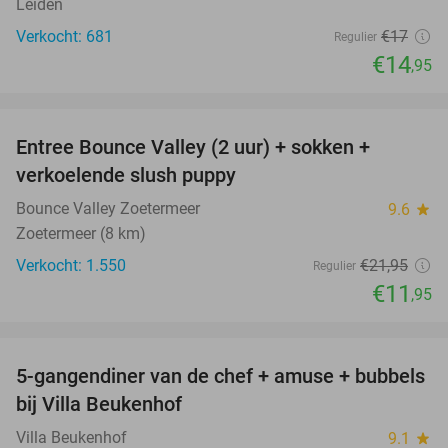
Leiden
Verkocht: 681
€17
Regulier
€14
,95
favorite_border
Entree Bounce Valley (2 uur) + sokken +
46%
verkoelende slush puppy
Bounce Valley Zoetermeer
9.6
star
Zoetermeer (8 km)
Verkocht: 1.550
€21
,95
Regulier
€11
,95
favorite_border
5-gangendiner van de chef + amuse + bubbels
51%
bij Villa Beukenhof
Villa Beukenhof
9.1
star