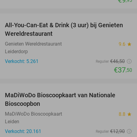
,95
favorite_border
All-You-Can-Eat & Drink (3 uur) bij Genieten
19%
Wereldrestaurant
Genieten Wereldrestaurant
9.6
star
Leiderdorp
Verkocht: 5.261
€46
,50
Regulier
€37
,50
favorite_border
MaDiWoDo Bioscoopkaart van Nationale
31%
Bioscoopbon
MaDiWoDo Bioscoopkaart
8.8
star
Leiden
Verkocht: 20.161
€12
,90
Regulier