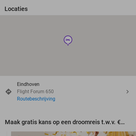
Locaties
hotel
Eindhoven
Flight Forum 650
Routebeschrijving
Maak gratis kans op een droomreis t.w.v. €3.000!