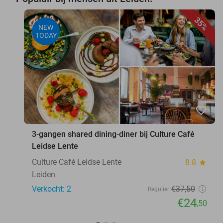
35%
NEW
TODAY
favorite_border
3-gangen shared dining-diner bij Culture Café
Leidse Lente
Culture Café Leidse Lente
8.8
star
Leiden
Verkocht: 2
€37
,50
Regulier
€24
,50