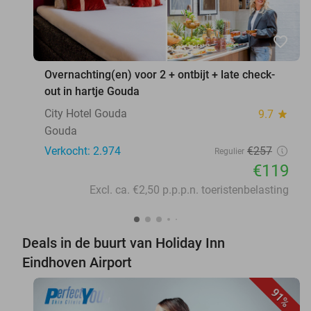
favorite_border
Overnachting(en) voor 2 + ontbijt + late check-
out in hartje Gouda
City Hotel Gouda
9.7
star
Gouda
Verkocht: 2.974
€257
Regulier
€119
Excl. ca. €2,50 p.p.p.n. toeristenbelasting
Deals in de buurt van Holiday Inn
Eindhoven Airport
91%