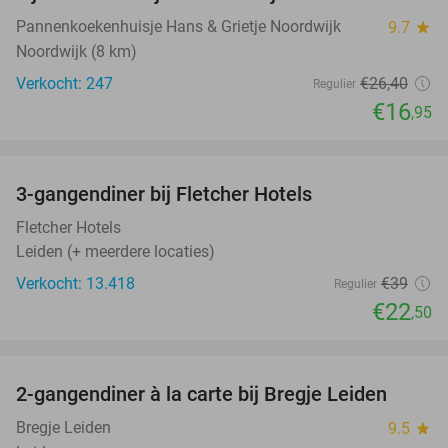
Pannenkoekenhuisje Hans & Grietje Noordwijk
9.7
star
Noordwijk (8 km)
Verkocht: 247
€26
,40
Regulier
€16
,95
favorite_border
3-gangendiner bij Fletcher Hotels
42%
Fletcher Hotels
Leiden (+ meerdere locaties)
Verkocht: 13.418
€39
Regulier
€22
,50
favorite_border
2-gangendiner à la carte bij Bregje Leiden
12%
Bregje Leiden
9.5
star