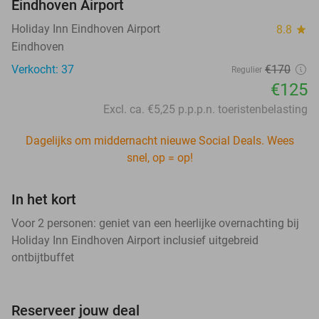
Eindhoven Airport
Holiday Inn Eindhoven Airport
8.8
star
Eindhoven
Verkocht: 37
€170
Regulier
€125
Excl. ca. €5,25 p.p.p.n. toeristenbelasting
Dagelijks om middernacht nieuwe Social Deals. Wees
snel, op = op!
In het kort
Voor 2 personen: geniet van een heerlijke overnachting bij
Holiday Inn Eindhoven Airport inclusief uitgebreid
ontbijtbuffet
Reserveer jouw deal