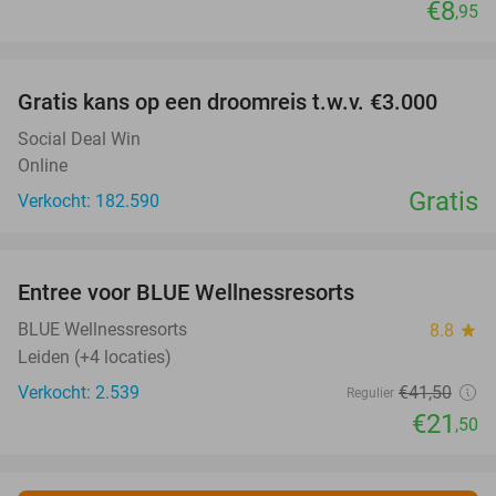
€8
,95
favorite_border
Gratis kans op een droomreis t.w.v. €3.000
Social Deal Win
Online
Gratis
Verkocht: 182.590
favorite_border
Entree voor BLUE Wellnessresorts
48%
BLUE Wellnessresorts
8.8
star
Leiden (+4 locaties)
Verkocht: 2.539
€41
,50
Regulier
€21
,50