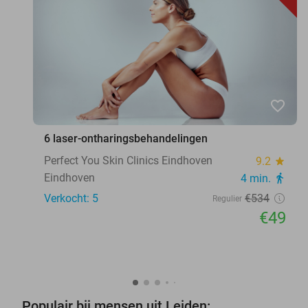
favorite_border
6 laser-ontharingsbehandelingen
Perfect You Skin Clinics Eindhoven
9.2
star
Eindhoven
4 min.
directions_walk
Verkocht: 5
€534
Regulier
€49
Populair bij mensen uit Leiden: