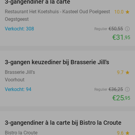
3-gangendiner à la carte
37%
Restaurant Het Koetshuis - Kasteel Oud Poelgeest
10.0
star
Oegstgeest
Verkocht: 308
€50
,55
Regulier
€31
,95
favorite_border
3-gangen keuzediner bij Brasserie Jill's
28%
Brasserie Jill's
9.7
star
Voorhout
Verkocht: 94
€36
,25
Regulier
€25
,95
favorite_border
3-gangendiner à la carte bij Bistro la Croute
42%
Bistro la Croute
9.6
star