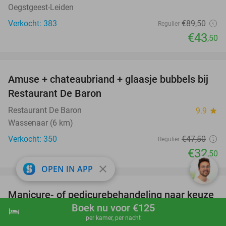
Oegstgeest-Leiden
Verkocht: 383
€89
,50
Regulier
€43
,50
favorite_border
Amuse + chateaubriand + glaasje bubbels bij
32%
Restaurant De Baron
Restaurant De Baron
9.9
star
Wassenaar (6 km)
Verkocht: 350
€47
,50
Regulier
€32
,50
close
favorite_border
OPEN IN APP
Manicure- of pedicurebehandeling naar keuze
37%
Boek nu voor €125
en/of gellak (30 tot 60 min)
hotel
shopping_cart
Boek nu
navigate_next
per kamer, per nacht
Leila Beauty Salon
star