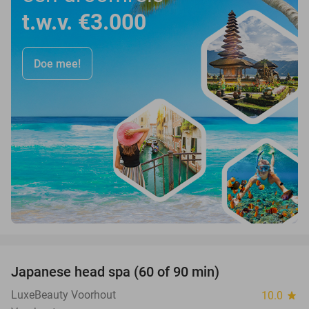
t.w.v. €3.000
Doe mee!
favorite_border
Japanese head spa (60 of 90 min)
38%
LuxeBeauty Voorhout
10.0
star