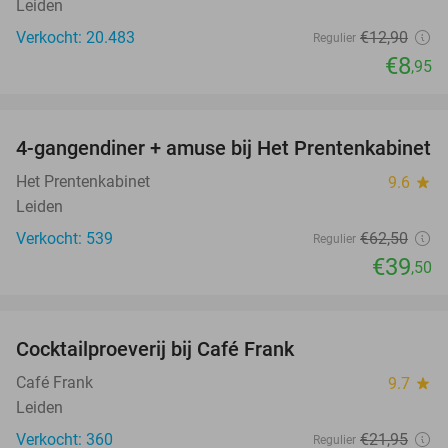
Leiden
Verkocht: 20.483
€12
,90
Regulier
€8
,95
favorite_border
4-gangendiner + amuse bij Het Prentenkabinet
37%
Het Prentenkabinet
9.6
star
Leiden
Verkocht: 539
€62
,50
Regulier
€39
,50
favorite_border
Cocktailproeverij bij Café Frank
41%
Café Frank
9.7
star
Leiden
Verkocht: 360
€21
,95
Regulier