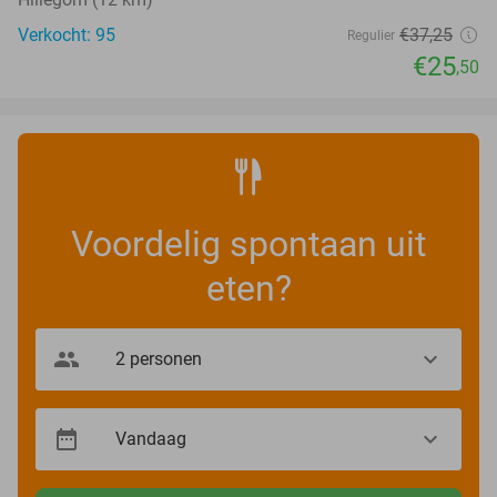
Verkocht: 95
€37
,25
Regulier
€25
,50
Voordelig spontaan uit
eten?