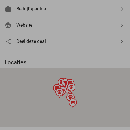
Bedrijfspagina
Website
Deel deze deal
Locaties
store
store
store
store
store
store
store
store
store
store
store
store