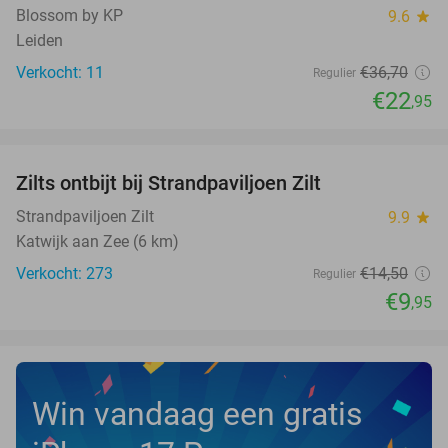
Blossom by KP
9.6
star
Leiden
Verkocht: 11
€36
,70
Regulier
€22
,95
favorite_border
Zilts ontbijt bij Strandpaviljoen Zilt
31%
Strandpaviljoen Zilt
9.9
star
Katwijk aan Zee (6 km)
Verkocht: 273
€14
,50
Regulier
€9
,95
Win vandaag een gratis