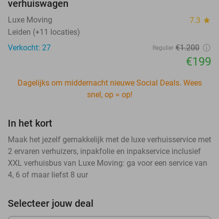
verhuiswagen
Luxe Moving
7.3
star
Leiden (+11 locaties)
Verkocht: 27
€1.200
Regulier
€199
Dagelijks om middernacht nieuwe Social Deals. Wees
snel, op = op!
In het kort
Maak het jezelf gemakkelijk met de luxe verhuisservice met
2 ervaren verhuizers, inpakfolie en inpakservice inclusief
XXL verhuisbus van Luxe Moving: ga voor een service van
4, 6 of maar liefst 8 uur
Selecteer jouw deal