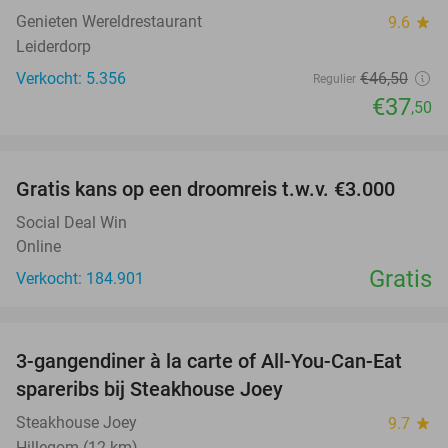
Genieten Wereldrestaurant
9.6
star
Leiderdorp
Verkocht: 5.356
€46
,50
Regulier
€37
,50
favorite_border
Gratis kans op een droomreis t.w.v. €3.000
Social Deal Win
Online
Gratis
Verkocht: 184.901
favorite_border
3-gangendiner à la carte of All-You-Can-Eat
32%
spareribs bij Steakhouse Joey
Steakhouse Joey
9.7
star
Hillegom (12 km)