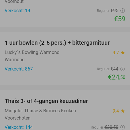
Voorhout
Verkocht: 19
€95
Regulier
€59
favorite_border
1 uur bowlen (2-6 pers.) + bittergarnituur
44%
Lucky´s Bowling Warmond
9.7
star
Warmond
Verkocht: 867
€44
Regulier
€24
,50
favorite_border
Thais 3- of 4-gangen keuzediner
31%
Mingalar Thaise & Birmees Keuken
9.4
star
Voorschoten
Verkocht: 144
€30
,50
Regulier