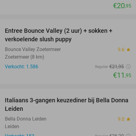
€20
,95
favorite_border
Entree Bounce Valley (2 uur) + sokken +
46%
verkoelende slush puppy
Bounce Valley Zoetermeer
9.6
star
Zoetermeer (8 km)
Verkocht: 1.586
€21
,95
Regulier
€11
,95
favorite_border
Italiaans 3-gangen keuzediner bij Bella Donna
35%
Leiden
Bella Donna Leiden
9.0
star
Leiden