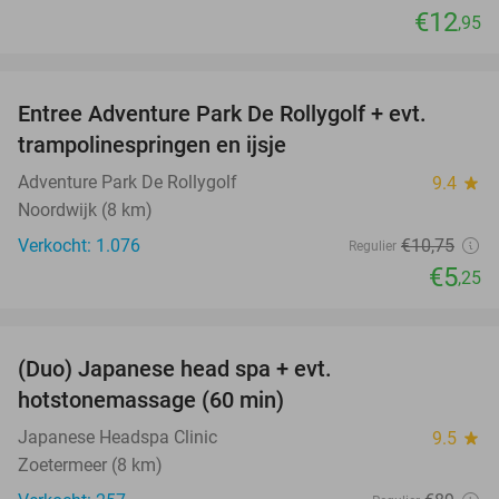
€12
,95
favorite_border
Entree Adventure Park De Rollygolf + evt.
51%
trampolinespringen en ijsje
Adventure Park De Rollygolf
9.4
star
Noordwijk (8 km)
Verkocht: 1.076
€10
,75
Regulier
€5
,25
favorite_border
(Duo) Japanese head spa + evt.
45%
hotstonemassage (60 min)
Japanese Headspa Clinic
9.5
star
Zoetermeer (8 km)