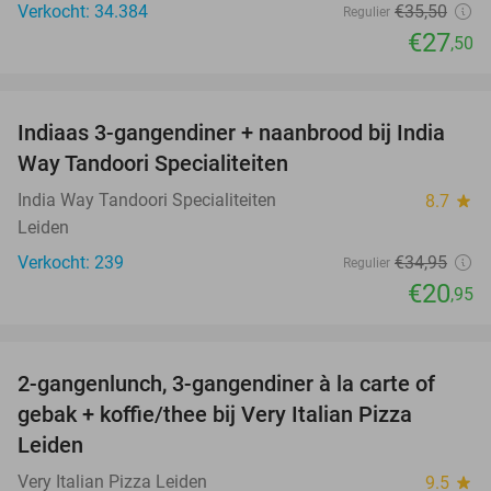
Verkocht: 34.384
€35
,50
Regulier
€27
,50
favorite_border
Indiaas 3-gangendiner + naanbrood bij India
40%
Way Tandoori Specialiteiten
India Way Tandoori Specialiteiten
8.7
star
Leiden
Verkocht: 239
€34
,95
Regulier
€20
,95
favorite_border
2-gangenlunch, 3-gangendiner à la carte of
38%
gebak + koffie/thee bij Very Italian Pizza
Leiden
Very Italian Pizza Leiden
9.5
star