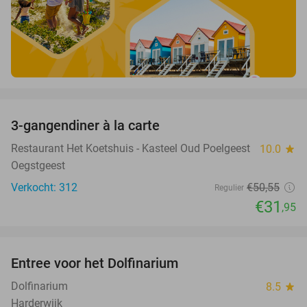
favorite_border
3-gangendiner à la carte
37%
Restaurant Het Koetshuis - Kasteel Oud Poelgeest
10.0
star
Oegstgeest
Verkocht: 312
€50
,55
Regulier
€31
,95
favorite_border
Entree voor het Dolfinarium
36%
Dolfinarium
8.5
star
Harderwijk