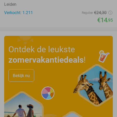
Leiden
Verkocht: 1.211
€24
,30
Regulier
€14
,95
Ontdek de leukste
zomervakantiedeals
!
Bekijk nu