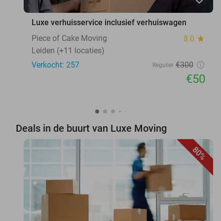
Luxe verhuisservice inclusief verhuiswagen
Piece of Cake Moving
8.0
star
Leiden (+11 locaties)
Verkocht: 257
€300
Regulier
€50
Deals in de buurt van Luxe Moving
80%