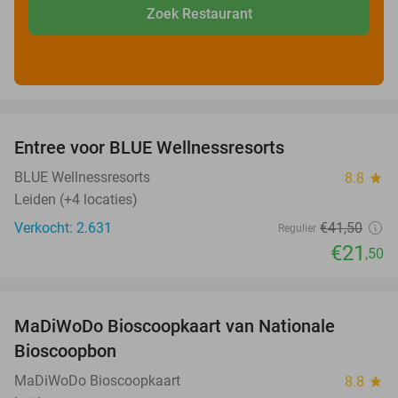
Zoek Restaurant
favorite_border
Entree voor BLUE Wellnessresorts
48%
BLUE Wellnessresorts
8.8
star
Leiden (+4 locaties)
Verkocht: 2.631
€41
,50
Regulier
€21
,50
favorite_border
MaDiWoDo Bioscoopkaart van Nationale
31%
Bioscoopbon
MaDiWoDo Bioscoopkaart
8.8
star