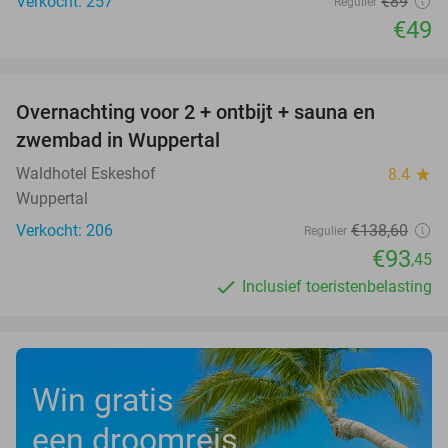
Verkocht: 257
€89
Regulier
€49
favorite_border
Overnachting voor 2 + ontbijt + sauna en
33%
zwembad in Wuppertal
Waldhotel Eskeshof
8.4
star
Wuppertal
Verkocht: 206
€138
,60
Regulier
€93
,45
Inclusief toeristenbelasting
Win gratis
een droomreis