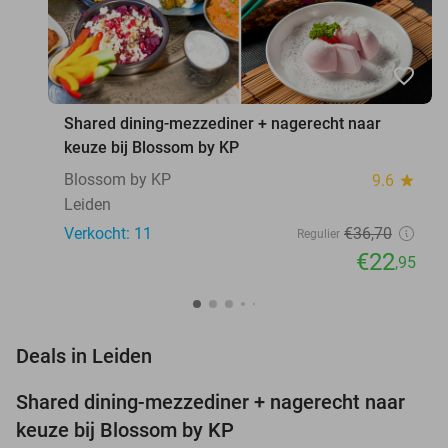
favorite_border
Shared dining-mezzediner + nagerecht naar
keuze bij Blossom by KP
Blossom by KP
9.6
star
Leiden
Verkocht: 11
€36
,70
Regulier
€22
,95
favorite_border
Deals in Leiden
Shared dining-mezzediner + nagerecht naar
37%
NEW
keuze bij Blossom by KP
TODAY