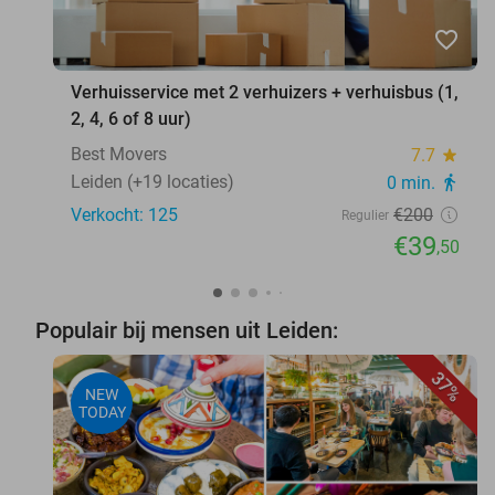
favorite_border
Verhuisservice met 2 verhuizers + verhuisbus (1,
2, 4, 6 of 8 uur)
Best Movers
7.7
star
Leiden (+19 locaties)
0 min.
directions_walk
Verkocht: 125
€200
Regulier
€39
,50
Populair bij mensen uit Leiden:
37%
NEW
TODAY