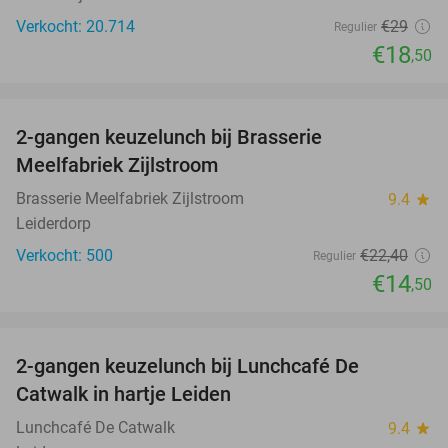
Verkocht: 20.714
€29
Regulier
€18
,50
favorite_border
2-gangen keuzelunch bij Brasserie
35%
Meelfabriek Zijlstroom
Brasserie Meelfabriek Zijlstroom
9.4
star
Leiderdorp
Verkocht: 500
€22
,40
Regulier
€14
,50
favorite_border
2-gangen keuzelunch bij Lunchcafé De
36%
Catwalk in hartje Leiden
Lunchcafé De Catwalk
9.4
star