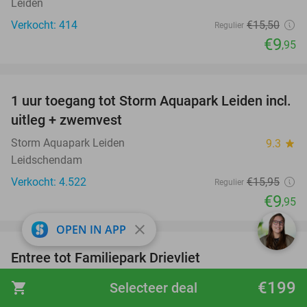
Leiden
Verkocht: 414
€15
,50
Regulier
€9
,95
favorite_border
1 uur toegang tot Storm Aquapark Leiden incl.
38%
uitleg + zwemvest
Storm Aquapark Leiden
9.3
star
Leidschendam
Verkocht: 4.522
€15
,95
Regulier
€9
,95
favorite_border
close
OPEN IN APP
Entree tot Familiepark Drievliet
21%
Familiepark Drievliet
9.2
star
€199
shopping_cart
Selecteer deal
Den Haag (12 km)