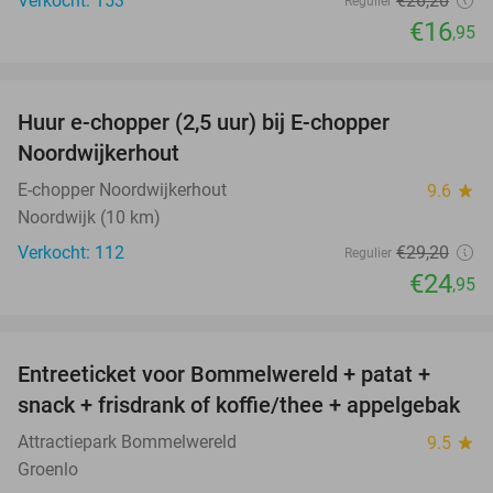
Verkocht: 153
€26
,20
Regulier
€16
,95
favorite_border
Huur e-chopper (2,5 uur) bij E-chopper
15%
Noordwijkerhout
E-chopper Noordwijkerhout
9.6
star
Noordwijk (10 km)
Verkocht: 112
€29
,20
Regulier
€24
,95
favorite_border
Entreeticket voor Bommelwereld + patat +
23%
snack + frisdrank of koffie/thee + appelgebak
Attractiepark Bommelwereld
9.5
star
Groenlo