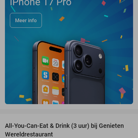
iPhone 17 Pro
Meer info
favorite_border
All-You-Can-Eat & Drink (3 uur) bij Genieten
19%
Wereldrestaurant