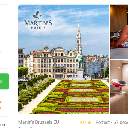
:
gate_next
e
!
Martin's Brussels EU
9.0
star
Perfect • 67 beo
den.