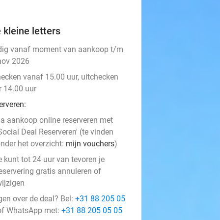
 kleine letters
dig vanaf moment van aankoop t/m
nov 2026
hecken vanaf 15.00 uur, uitchecken
r 14.00 uur
erveren:
a aankoop online reserveren met
Social Deal Reserveren' (te vinden
nder het overzicht:
mijn vouchers
)
e kunt tot 24 uur van tevoren je
eservering gratis annuleren of
ijzigen
gen over de deal? Bel:
+31 88 205 05
f WhatsApp met:
+31 88 205 05 05