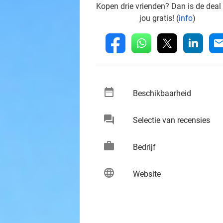
Kopen drie vrienden? Dan is de deal
jou gratis! (
info
)
whatsapp
linkedin
fb
mai
date_range
keybo
Beschikbaarheid
chat
keybo
Selectie van recensies
work
keybo
Bedrijf
language
keybo
Website