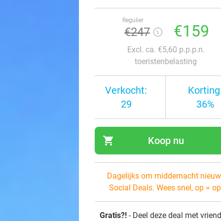
Regulier
€159
€247
Excl. ca. €5,60 p.p.p.n.
toeristenbelasting
Verkocht:
Korting
29
36%
shopping_cart
Koop nu
navi
Dagelijks om middernacht nieuw
Social Deals. Wees snel, op = op
Gratis?!
- Deel deze deal met vrien