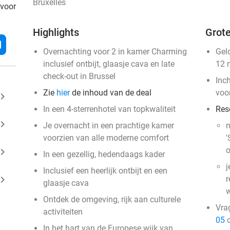
Bruxelles
 voor
Highlights
Grote
l
Overnachting voor 2 in kamer Charming
Gel
inclusief ontbijt, glaasje cava en late
12 
check-out in Brussel
Inc
Zie
hier
de inhoud van de deal
voo
ard_arrow_right
In een 4-sterrenhotel van topkwaliteit
Res
ard_arrow_right
Je overnacht in een prachtige kamer
n
voorzien van alle moderne comfort
'
o
ard_arrow_right
In een gezellig, hedendaags kader
j
Inclusief een heerlijk ontbijt en een
ard_arrow_right
r
glaasje cava
w
Ontdek de omgeving, rijk aan culturele
Vra
activiteiten
05
o
In het hart van de Europese wijk van