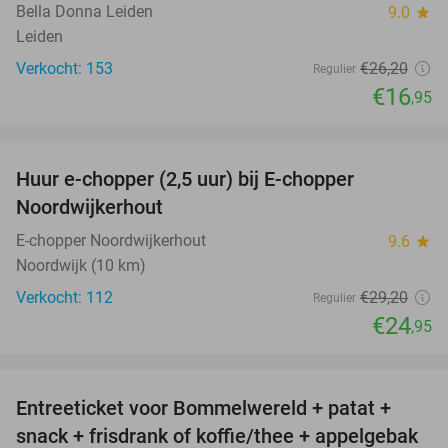
Bella Donna Leiden
9.0
star
Leiden
Verkocht: 153
€26
,20
Regulier
€16
,95
favorite_border
Huur e-chopper (2,5 uur) bij E-chopper
15%
Noordwijkerhout
E-chopper Noordwijkerhout
9.6
star
Noordwijk (10 km)
Verkocht: 112
€29
,20
Regulier
€24
,95
favorite_border
Entreeticket voor Bommelwereld + patat +
23%
snack + frisdrank of koffie/thee + appelgebak