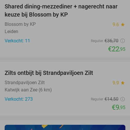
Shared dining-mezzediner + nagerecht naar
37%
NEW
keuze bij Blossom by KP
TODAY
Blossom by KP
9.6
star
Leiden
Verkocht: 11
€36
,70
Regulier
€22
,95
favorite_border
Zilts ontbijt bij Strandpaviljoen Zilt
31%
Strandpaviljoen Zilt
9.9
star
Katwijk aan Zee (6 km)
Verkocht: 273
€14
,50
Regulier
€9
,95