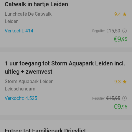
Catwalk in hartje Leiden
Lunchcafé De Catwalk
9.4
star
Leiden
Verkocht: 414
€15
,50
Regulier
€9
,95
favorite_border
1 uur toegang tot Storm Aquapark Leiden incl.
38%
uitleg + zwemvest
Storm Aquapark Leiden
9.3
star
Leidschendam
Verkocht: 4.525
€15
,95
Regulier
€9
,95
favorite_border
Entree tot Familiepark Drievliet