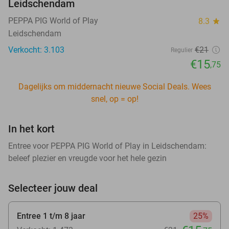
Leidschendam
PEPPA PIG World of Play
8.3
star
Leidschendam
Verkocht: 3.103
€21
Regulier
€15
,75
Dagelijks om middernacht nieuwe Social Deals. Wees
snel, op = op!
In het kort
Entree voor PEPPA PIG World of Play in Leidschendam:
beleef plezier en vreugde voor het hele gezin
Selecteer jouw deal
Entree 1 t/m 8 jaar
25%