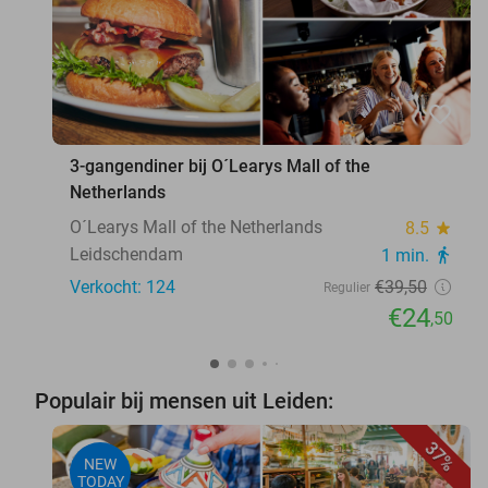
favorite_border
3-gangendiner bij O´Learys Mall of the
Netherlands
O´Learys Mall of the Netherlands
8.5
star
Leidschendam
1 min.
directions_walk
Verkocht: 124
€39
,50
Regulier
€24
,50
Populair bij mensen uit Leiden:
37%
NEW
TODAY