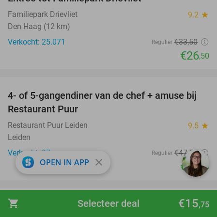
21%
Familiepark Drievliet
9.2
star
Den Haag (12 km)
Verkocht: 25.071
€33
,50
Regulier
€26
,50
favorite_border
4- of 5-gangendiner van de chef + amuse bij
40%
Restaurant Puur
Restaurant Puur Leiden
9.5
star
Leiden
Verkocht: 37
€47
,50
Regulier
close
OPEN IN APP
€28
,50
favorite_border
€15
shopping_cart
Selecteer deal
,75
Italiaans 3-gangen keuzediner bij Pizzeria
42%