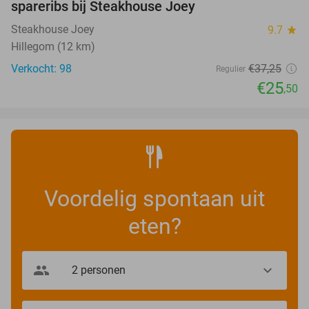
spareribs bij Steakhouse Joey
Steakhouse Joey
9.7
star
Hillegom (12 km)
Verkocht: 98
€37
,25
Regulier
€25
,50
Voordelig spontaan uit
eten?