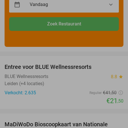
Zoek Restaurant
favorite_border
Entree voor BLUE Wellnessresorts
48%
BLUE Wellnessresorts
8.8
star
Leiden (+4 locaties)
Verkocht: 2.635
€41
,50
Regulier
€21
,50
favorite_border
MaDiWoDo Bioscoopkaart van Nationale
31%