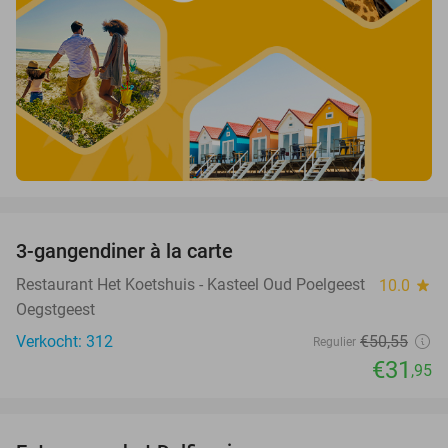
favorite_border
3-gangendiner à la carte
37%
Restaurant Het Koetshuis - Kasteel Oud Poelgeest
10.0
star
Oegstgeest
Verkocht: 312
€50
,55
Regulier
€31
,95
favorite_border