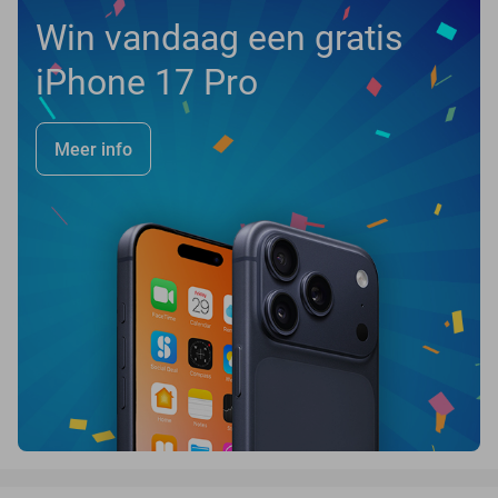
Win vandaag een gratis
iPhone 17 Pro
Meer info
favorite_border