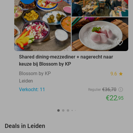
favorite_border
Shared dining-mezzediner + nagerecht naar
keuze bij Blossom by KP
Blossom by KP
9.6
star
Leiden
Verkocht: 11
€36
,70
Regulier
€22
,95
favorite_border
Deals in Leiden