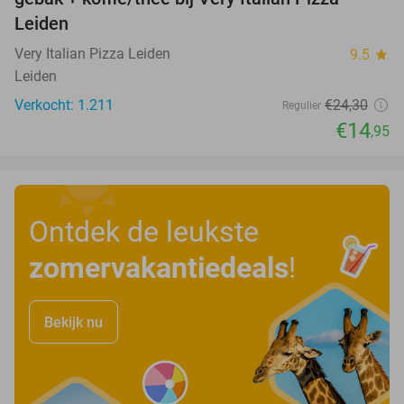
Leiden
Very Italian Pizza Leiden
9.5
star
Leiden
Verkocht: 1.211
€24
,30
Regulier
€14
,95
Ontdek de leukste
zomervakantiedeals
!
Bekijk nu