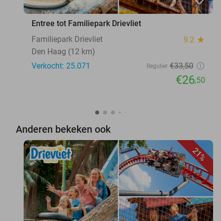
Entree tot Familiepark Drievliet
Familiepark Drievliet
9.2
star
Den Haag (12 km)
Verkocht: 25.071
€33
,50
Regulier
€26
,50
Anderen bekeken ook
21%