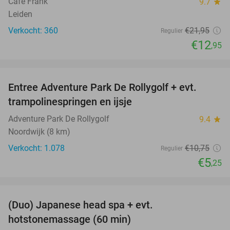
Café Frank
9.7
star
Leiden
Verkocht: 360
€21
,95
Regulier
€12
,95
favorite_border
Entree Adventure Park De Rollygolf + evt.
51%
trampolinespringen en ijsje
Adventure Park De Rollygolf
9.4
star
Noordwijk (8 km)
Verkocht: 1.078
€10
,75
Regulier
€5
,25
favorite_border
(Duo) Japanese head spa + evt.
45%
hotstonemassage (60 min)