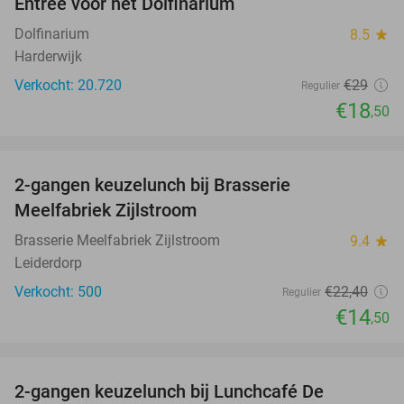
Entree voor het Dolfinarium
36%
Dolfinarium
8.5
star
Harderwijk
Verkocht: 20.720
€29
Regulier
€18
,50
favorite_border
2-gangen keuzelunch bij Brasserie
35%
Meelfabriek Zijlstroom
Brasserie Meelfabriek Zijlstroom
9.4
star
Leiderdorp
Verkocht: 500
€22
,40
Regulier
€14
,50
favorite_border
2-gangen keuzelunch bij Lunchcafé De
36%