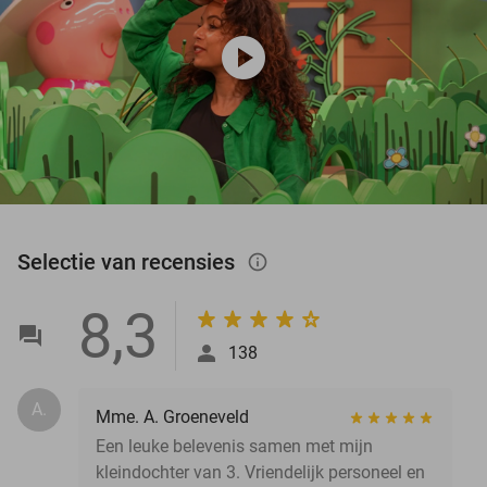
play_circle
Selectie van recensies
info_outlined
8,3
138
A.
Mme. A. Groeneveld
Een leuke belevenis samen met mijn
kleindochter van 3. Vriendelijk personeel en