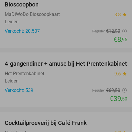
Bioscoopbon
MaDiWoDo Bioscoopkaart
8.8
star
Leiden
Verkocht: 20.507
€12
,90
Regulier
€8
,95
favorite_border
4-gangendiner + amuse bij Het Prentenkabinet
37%
Het Prentenkabinet
9.6
star
Leiden
Verkocht: 539
€62
,50
Regulier
€39
,50
favorite_border
Cocktailproeverij bij Café Frank
41%