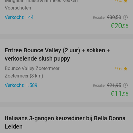
Mingalar Thaise & Birmees Keuken
9.4
star
Voorschoten
Verkocht: 144
€30
,50
Regulier
€20
,95
favorite_border
Entree Bounce Valley (2 uur) + sokken +
46%
verkoelende slush puppy
Bounce Valley Zoetermeer
9.6
star
Zoetermeer (8 km)
Verkocht: 1.589
€21
,95
Regulier
€11
,95
favorite_border
Italiaans 3-gangen keuzediner bij Bella Donna
35%
Leiden