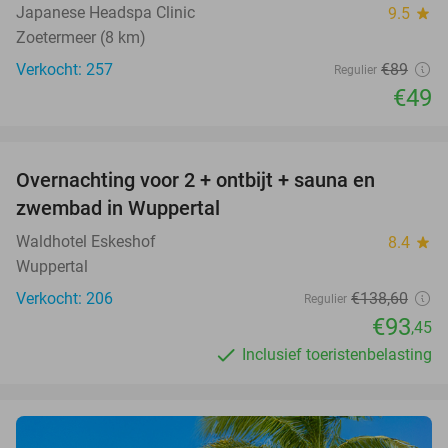
Japanese Headspa Clinic
9.5
star
Zoetermeer (8 km)
Verkocht: 257
€89
Regulier
€49
favorite_border
Overnachting voor 2 + ontbijt + sauna en
33%
zwembad in Wuppertal
Waldhotel Eskeshof
8.4
star
Wuppertal
Verkocht: 206
€138
,60
Regulier
€93
,45
Inclusief toeristenbelasting