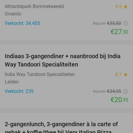
Attractiepark Bommelwereld
9.5
star
Groenlo
Verkocht: 34.405
€35
,50
Regulier
€27
,50
favorite_border
Indiaas 3-gangendiner + naanbrood bij India
40%
Way Tandoori Specialiteiten
India Way Tandoori Specialiteiten
8.7
star
Leiden
Verkocht: 239
€34
,95
Regulier
€20
,95
favorite_border
2-gangenlunch, 3-gangendiner à la carte of
38%
gebak + koffie/thee bij Very Italian Pizza