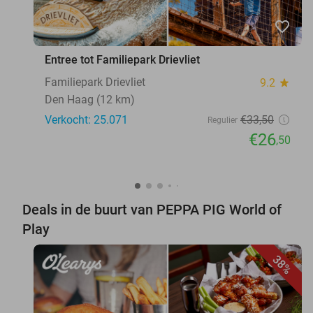
favorite_border
Entree tot Familiepark Drievliet
Familiepark Drievliet
9.2
star
Den Haag (12 km)
Verkocht: 25.071
€33
,50
Regulier
€26
,50
Deals in de buurt van PEPPA PIG World of
Play
38%