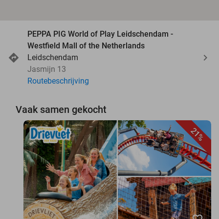
PEPPA PIG World of Play Leidschendam -
Westfield Mall of the Netherlands
Leidschendam
Jasmijn 13
Routebeschrijving
Vaak samen gekocht
21%
favorite_border