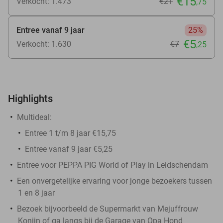
€15
Verkocht: 1.473
€21
,75
Entree vanaf 9 jaar
25%
€5
Verkocht: 1.630
€7
,25
Highlights
Multideal:
Entree 1 t/m 8 jaar €15,75
Entree vanaf 9 jaar €5,25
Entree voor PEPPA PIG World of Play in Leidschendam
Een onvergetelijke ervaring voor jonge bezoekers tussen
1 en 8 jaar
Bezoek bijvoorbeeld de Supermarkt van Mejuffrouw
Konijn of ga langs bij de Garage van Opa Hond