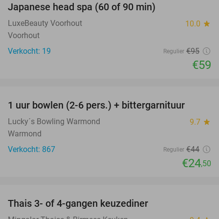
Japanese head spa (60 of 90 min)
38%
LuxeBeauty Voorhout
10.0
star
Voorhout
Verkocht: 19
€95
Regulier
€59
favorite_border
1 uur bowlen (2-6 pers.) + bittergarnituur
44%
Lucky´s Bowling Warmond
9.7
star
Warmond
Verkocht: 867
€44
Regulier
€24
,50
favorite_border
Thais 3- of 4-gangen keuzediner
31%