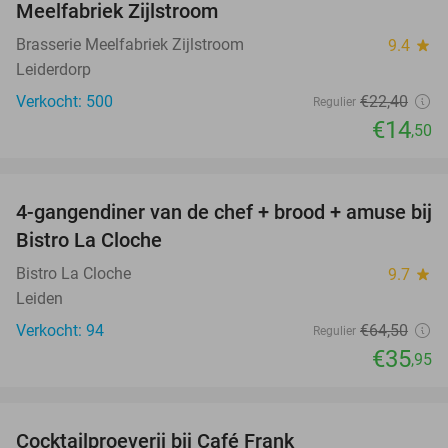
Meelfabriek Zijlstroom
Brasserie Meelfabriek Zijlstroom
9.4
star
Leiderdorp
Verkocht: 500
€22
,40
Regulier
€14
,50
favorite_border
4-gangendiner van de chef + brood + amuse bij
44%
Bistro La Cloche
Bistro La Cloche
9.7
star
Leiden
Verkocht: 94
€64
,50
Regulier
€35
,95
favorite_border
Cocktailproeverij bij Café Frank