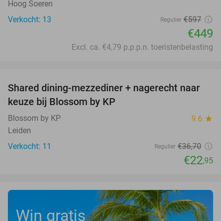
Hoog Soeren
Verkocht: 13
€597
Regulier
€449
Excl. ca. €4,79 p.p.p.n. toeristenbelasting
favorite_border
Shared dining-mezzediner + nagerecht naar
37%
keuze bij Blossom by KP
Blossom by KP
9.6
star
Leiden
Verkocht: 11
€36
,70
Regulier
€22
,95
Win gratis