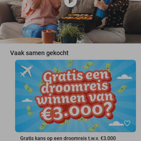
play_circle
Vaak samen gekocht
favorite_border
Gratis kans op een droomreis t.w.v. €3.000