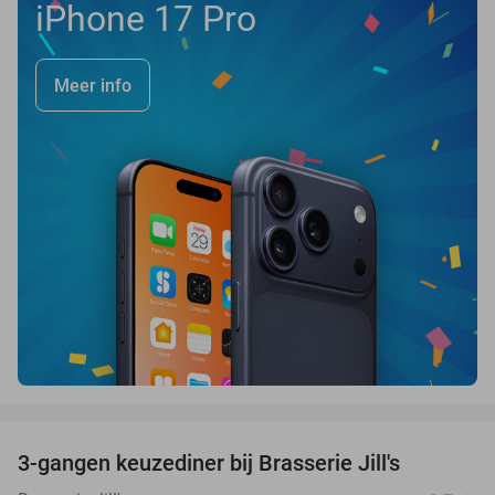
iPhone 17 Pro
Meer info
favorite_border
3-gangen keuzediner bij Brasserie Jill's
28%