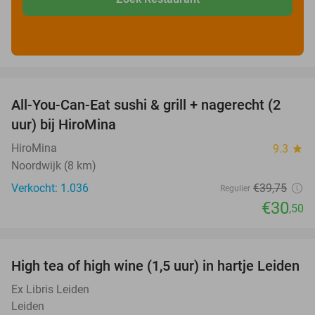
favorite_border
All-You-Can-Eat sushi & grill + nagerecht (2
23%
uur) bij HiroMina
HiroMina
9.3
star
Noordwijk (8 km)
Verkocht: 1.036
€39
,75
Regulier
€30
,50
favorite_border
High tea of high wine (1,5 uur) in hartje Leiden
34%
Ex Libris Leiden
Leiden