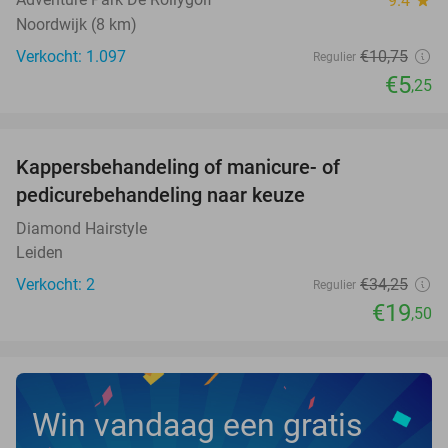
9.4
star
Noordwijk (8 km)
Verkocht: 1.097
€10
,75
Regulier
€5
,25
favorite_border
Kappersbehandeling of manicure- of
43%
NEW
pedicurebehandeling naar keuze
TODAY
Diamond Hairstyle
Leiden
Verkocht: 2
€34
,25
Regulier
€19
,50
Win vandaag een gratis