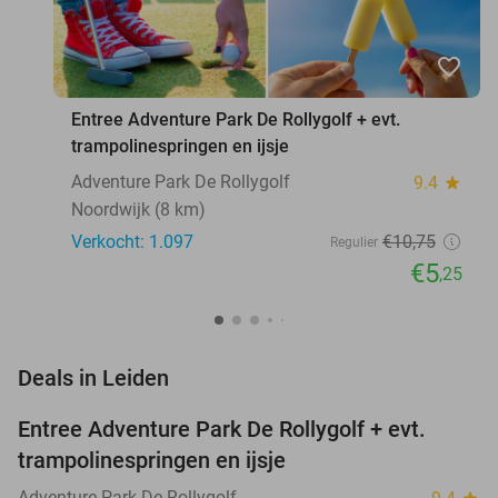
favorite_border
Entree Adventure Park De Rollygolf + evt.
trampolinespringen en ijsje
Adventure Park De Rollygolf
9.4
star
Noordwijk (8 km)
Verkocht: 1.097
€10
,75
Regulier
€5
,25
favorite_border
Deals in Leiden
Entree Adventure Park De Rollygolf + evt.
51%
trampolinespringen en ijsje
Adventure Park De Rollygolf