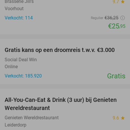
Brasserie Jill's
9.7
star
Voorhout
Verkocht: 114
€36
,25
Regulier
€25
,95
favorite_border
Gratis kans op een droomreis t.w.v. €3.000
Social Deal Win
Online
Gratis
Verkocht: 185.920
favorite_border
All-You-Can-Eat & Drink (3 uur) bij Genieten
19%
Wereldrestaurant
Genieten Wereldrestaurant
9.6
star
Leiderdorp