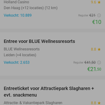
Holland Casino
9.6
star
Den Haag (+12 locaties) (12 km)
Verkocht: 10.889
€21
Regulier
€10
favorite_border
Entree voor BLUE Wellnessresorts
48%
BLUE Wellnessresorts
8.8
star
Leiden (+4 locaties)
Verkocht: 2.653
€41
,50
Regulier
€21
,50
favorite_border
Entreeticket voor Attractiepark Slagharen +
41%
evt. snackmenu
Attractie- & Vakantiepark Slagharen
8.8
star