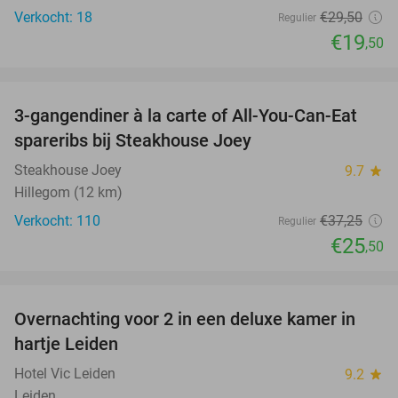
Verkocht: 18
€29
,50
Regulier
€19
,50
favorite_border
3-gangendiner à la carte of All-You-Can-Eat
32%
spareribs bij Steakhouse Joey
Steakhouse Joey
9.7
star
Hillegom (12 km)
Verkocht: 110
€37
,25
Regulier
€25
,50
favorite_border
Overnachting voor 2 in een deluxe kamer in
hartje Leiden
Hotel Vic Leiden
9.2
star
Leiden