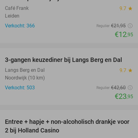
41%
Café Frank
9.7
star
Leiden
Verkocht: 366
€21
,95
Regulier
€12
,95
favorite_border
3-gangen keuzediner bij Langs Berg en Dal
44%
Langs Berg en Dal
9.7
star
Noordwijk (10 km)
Verkocht: 503
€42
,60
Regulier
€23
,95
favorite_border
Entree + hapje + non-alcoholisch drankje voor
52%
2 bij Holland Casino