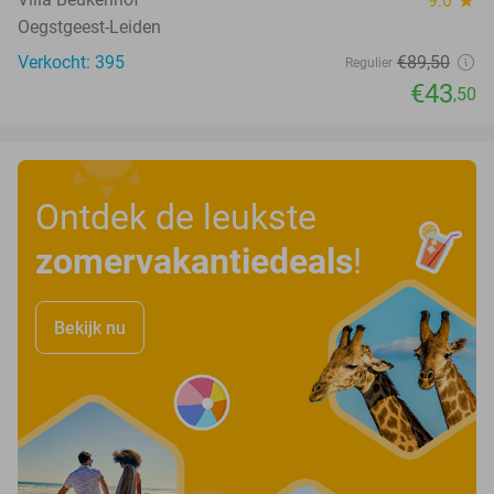
9.0
star
Oegstgeest-Leiden
Verkocht: 395
€89
,50
Regulier
€43
,50
Ontdek de leukste
zomervakantiedeals
!
Bekijk nu