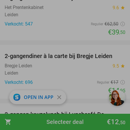
Het Prentenkabinet
9.6
star
Leiden
Verkocht: 547
€62
,50
Regulier
€39
,50
favorite_border
2-gangendiner à la carte bij Bregje Leiden
12%
Bregje Leiden
9.5
star
Leiden
Verkocht: 696
€17
Regulier
€14
,95
close
OPEN IN APP
favorite_border
2-gangen keuzelunch bij Lunchcafé De
36%
€12
shopping_cart
Selecteer deal
Catwalk in hartje Leiden
,50