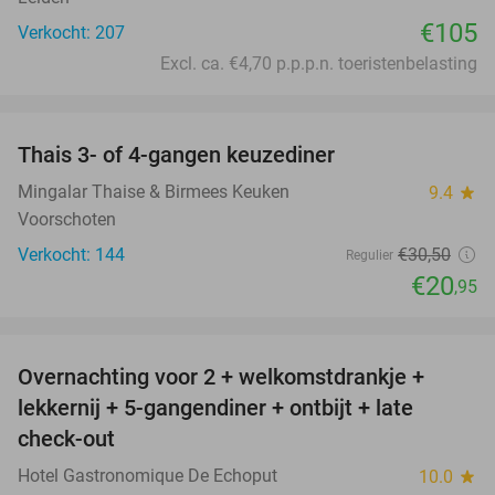
€105
Verkocht: 207
Excl. ca. €4,70 p.p.p.n. toeristenbelasting
favorite_border
Thais 3- of 4-gangen keuzediner
31%
Mingalar Thaise & Birmees Keuken
9.4
star
Voorschoten
Verkocht: 144
€30
,50
Regulier
€20
,95
favorite_border
Overnachting voor 2 + welkomstdrankje +
25%
lekkernij + 5-gangendiner + ontbijt + late
check-out
Hotel Gastronomique De Echoput
10.0
star