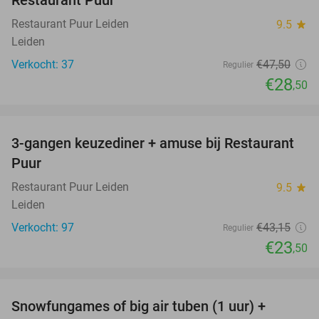
Restaurant Puur
Restaurant Puur Leiden
9.5
star
Leiden
Verkocht: 37
€47
,50
Regulier
€28
,50
favorite_border
3-gangen keuzediner + amuse bij Restaurant
46%
Puur
Restaurant Puur Leiden
9.5
star
Leiden
Verkocht: 97
€43
,15
Regulier
€23
,50
favorite_border
Snowfungames of big air tuben (1 uur) +
25%