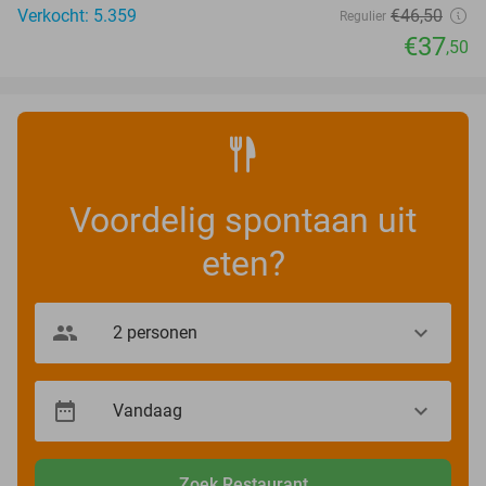
Verkocht: 5.359
€46
,50
Regulier
€37
,50
Voordelig spontaan uit
eten?
Zoek Restaurant