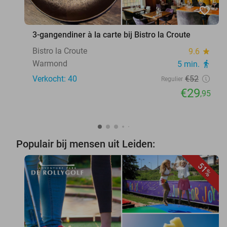
favorite_border
3-gangendiner à la carte bij Bistro la Croute
Bistro la Croute
9.6
star
Warmond
5 min.
directions_walk
Verkocht: 40
€52
Regulier
€29
,95
Populair bij mensen uit Leiden:
51%