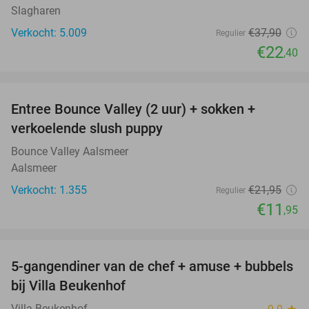
Slagharen
Verkocht: 5.009
€37
,90
Regulier
€22
,40
favorite_border
Entree Bounce Valley (2 uur) + sokken +
46%
verkoelende slush puppy
Bounce Valley Aalsmeer
Aalsmeer
Verkocht: 1.355
€21
,95
Regulier
€11
,95
favorite_border
5-gangendiner van de chef + amuse + bubbels
51%
bij Villa Beukenhof
Villa Beukenhof