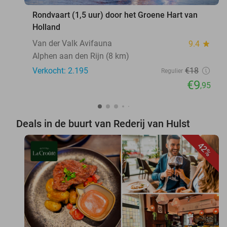
Rondvaart (1,5 uur) door het Groene Hart van
Holland
Van der Valk Avifauna
9.4
star
Alphen aan den Rijn (8 km)
Verkocht: 2.195
€18
Regulier
€9
,95
Deals in de buurt van Rederij van Hulst
42%