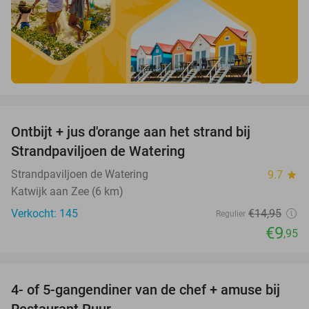
favorite_border
Ontbijt + jus d'orange aan het strand bij
33%
Strandpaviljoen de Watering
Strandpaviljoen de Watering
9.7
star
Katwijk aan Zee (6 km)
Verkocht: 145
€14
,95
Regulier
€9
,95
favorite_border
4- of 5-gangendiner van de chef + amuse bij
40%