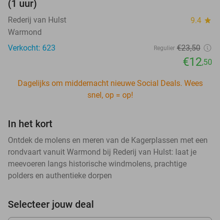
(1 uur)
Rederij van Hulst
9.4
star
Warmond
Verkocht: 623
€23
,50
Regulier
€12
,50
Dagelijks om middernacht nieuwe Social Deals. Wees
snel, op = op!
In het kort
Ontdek de molens en meren van de Kagerplassen met een
rondvaart vanuit Warmond bij Rederij van Hulst: laat je
meevoeren langs historische windmolens, prachtige
polders en authentieke dorpen
Selecteer jouw deal