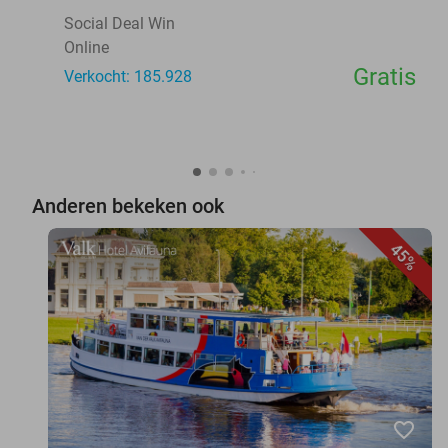
Social Deal Win
Online
Gratis
Verkocht: 185.928
Anderen bekeken ook
45%
favorite_border