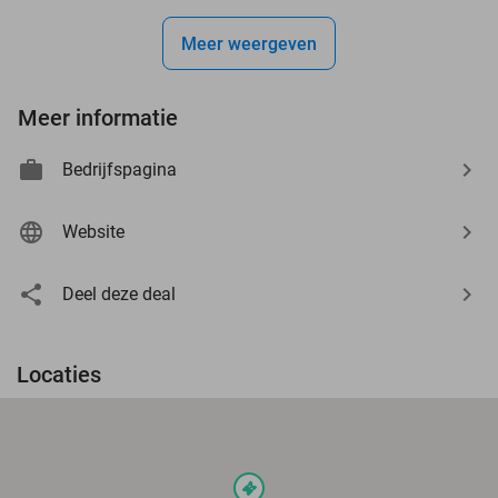
Meer weergeven
Meer informatie
Bedrijfspagina
Website
Deel deze deal
Locaties
events