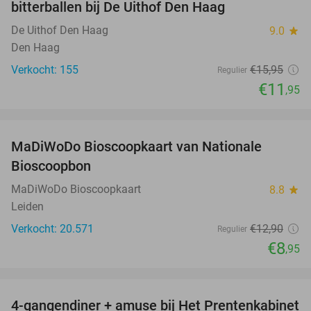
bitterballen bij De Uithof Den Haag
De Uithof Den Haag
9.0
star
Den Haag
Verkocht: 155
€15
,95
Regulier
€11
,95
favorite_border
MaDiWoDo Bioscoopkaart van Nationale
31%
Bioscoopbon
MaDiWoDo Bioscoopkaart
8.8
star
Leiden
Verkocht: 20.571
€12
,90
Regulier
€8
,95
favorite_border
4-gangendiner + amuse bij Het Prentenkabinet
37%