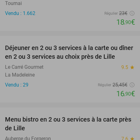
Tournai
Vendu : 1.662
23€
Régulier
18
€
,90
favorite_border
Déjeuner en 2 ou 3 services à la carte ou dîner
34%
en 2 ou 3 services au choix près de Lille
Le Carré Gourmet
9.5
star
La Madeleine
Vendu : 29
25
,45
€
Régulier
16
€
,90
favorite_border
Menu bistro en 2 ou 3 services à la carte près
41%
de Lille
Auberge du Forgeron
7.6
star