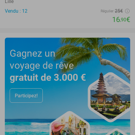
Lille
Vendu : 12
25€
Régulier
16
€
,90
Gagnez un
voyage de rêve
gratuit de 3.000 €
Participez!