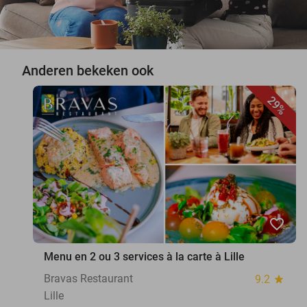
Anderen bekeken ook
29%
favorite_border
Menu en 2 ou 3 services à la carte à Lille
Bravas Restaurant
9.2
star
Lille