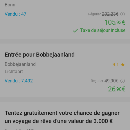
Bonn
Vendu : 47
202
,23
€
Régulier
105
€
,93
Taxe de séjour incluse
favorite_border
Entrée pour Bobbejaanland
46%
Bobbejaanland
9.1
star
Lichtaart
Vendu : 7.492
49
,90
€
Régulier
26
€
,90
favorite_border
Tentez gratuitement votre chance de gagner
un voyage de rêve d'une valeur de 3.000 €