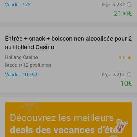
Vendu : 173
28€
Régulier
21
€
,90
favorite_border
Entrée + snack + boisson non alcoolisée pour 2
52%
au Holland Casino
Holland Casino
9.6
star
Breda (+12 positions)
Vendu : 10.559
21€
Régulier
10€
Découvrez les meilleurs
deals des vacances d’été
!