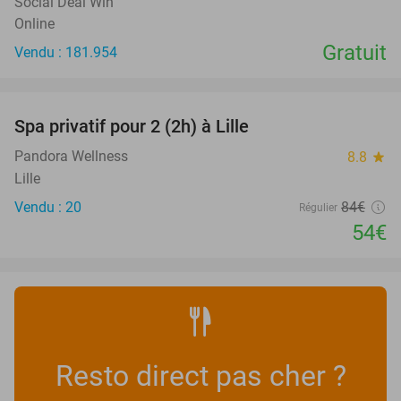
Social Deal Win
Online
Gratuit
Vendu : 181.954
favorite_border
Spa privatif pour 2 (2h) à Lille
36%
Pandora Wellness
8.8
star
Lille
Vendu : 20
84€
Régulier
54€
Resto direct pas cher ?