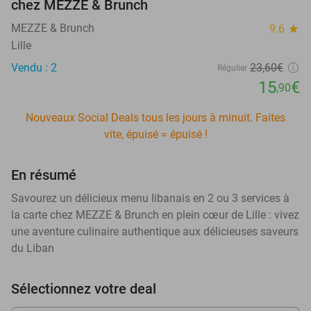
chez MEZZE & Brunch
MEZZE & Brunch
9.6
star
Lille
Vendu : 2
23
,60
€
Régulier
15
€
,90
Nouveaux Social Deals tous les jours à minuit. Faites
vite, épuisé = épuisé !
En résumé
Savourez un délicieux menu libanais en 2 ou 3 services à
la carte chez MEZZE & Brunch en plein cœur de Lille : vivez
une aventure culinaire authentique aux délicieuses saveurs
du Liban
Sélectionnez votre deal