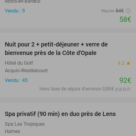
Mons-en-Barœul
Vendu : 9
84€
Régulier
58€
favorite_border
Nuit pour 2 + petit-déjeuner + verre de
bienvenue près de la Côte d'Opale
Hôtel du Golf
9.3
star
Acquin-Westbécourt
92€
Vendu : 45
Hors taxe de séjour d'environ 0,80€ p.p.p.n.
favorite_border
Spa privatif (90 min) en duo près de Lens
39%
Spa Les Tropiques
Harnes