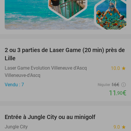
favorite_border
2 ou 3 parties de Laser Game (20 min) près de
26%
Lille
Laser Game Evolution Villeneuve d'Ascq
10.0
star
Villeneuve-d'Ascq
Vendu : 7
16€
Régulier
11
€
,90
favorite_border
Entrée à Jungle City ou au minigolf
18%
Jungle City
9.0
star