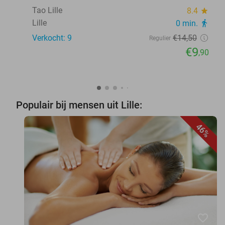
Tao Lille
8.4
star
Lille
0 min.
directions_walk
Verkocht: 9
€14
,50
Regulier
€9
,90
Populair bij mensen uit Lille:
46%
favorite_border