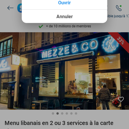
Ouvrir
Découvrez + de 15.000 deals
Disponible 7 jours par semaine
Annuler
Disponible jusqu'à 1
+ de 10 millions de membres
9,4
basé sur
205 807 avis
33%
Découvrez + de 15.000 deals
Disponible 7 jours par semaine
+ de 10 millions de membres
favorite_border
Menu libanais en 2 ou 3 services à la carte