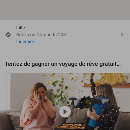
Lille
Rue Léon Gambetta 208
Itinéraire
Tentez de gagner un voyage de rêve gratuit d'une valeur de 3.000 € !
play_circle