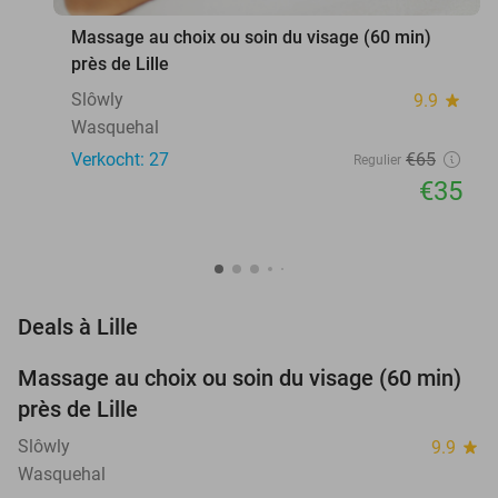
Massage au choix ou soin du visage (60 min)
près de Lille
Slôwly
9.9
star
Wasquehal
Verkocht: 27
€65
Regulier
€35
favorite_border
Deals à Lille
Massage au choix ou soin du visage (60 min)
46%
près de Lille
Slôwly
9.9
star
Wasquehal