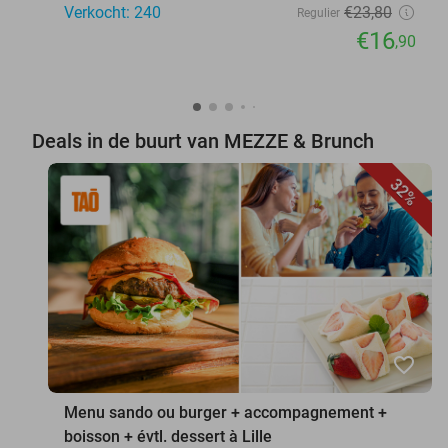
Verkocht: 240
€23
,80
Regulier
€16
,90
Deals in de buurt van MEZZE & Brunch
32%
favorite_border
Menu sando ou burger + accompagnement +
boisson + évtl. dessert à Lille