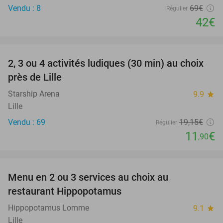
Vendu : 8
69€
Régulier
42€
favorite_border
2, 3 ou 4 activités ludiques (30 min) au choix
38%
près de Lille
Starship Arena
9.9
star
Lille
Vendu : 69
19
,15
€
Régulier
11
€
,90
favorite_border
Menu en 2 ou 3 services au choix au
30%
restaurant Hippopotamus
Hippopotamus Lomme
9.1
star
Lille