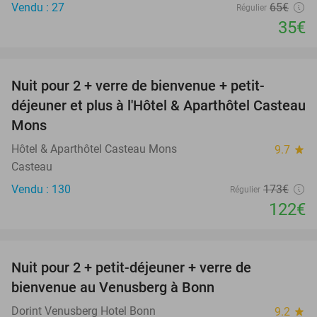
Vendu : 27
65€
Régulier
35€
favorite_border
Nuit pour 2 + verre de bienvenue + petit-
29%
NEW
déjeuner et plus à l'Hôtel & Aparthôtel Casteau
TODAY
Mons
Hôtel & Aparthôtel Casteau Mons
9.7
star
Casteau
Vendu : 130
173€
Régulier
122€
favorite_border
Nuit pour 2 + petit-déjeuner + verre de
48%
bienvenue au Venusberg à Bonn
Dorint Venusberg Hotel Bonn
9.2
star