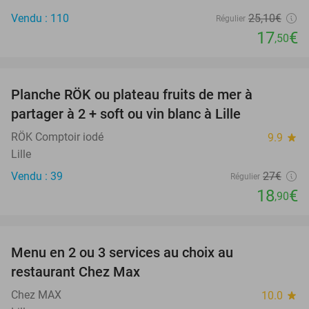
Vendu : 110
25
,10
€
Régulier
17
€
,50
favorite_border
Planche RÖK ou plateau fruits de mer à
30%
partager à 2 + soft ou vin blanc à Lille
RÖK Comptoir iodé
9.9
star
Lille
Vendu : 39
27€
Régulier
18
€
,90
favorite_border
Menu en 2 ou 3 services au choix au
32%
restaurant Chez Max
Chez MAX
10.0
star