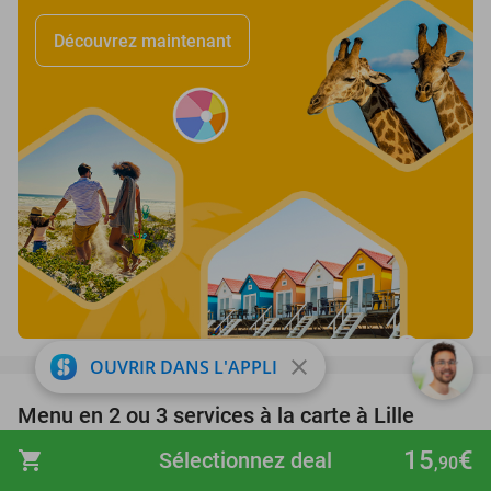
Découvrez maintenant
favorite_border
close
OUVRIR DANS L'APPLI
Menu en 2 ou 3 services à la carte à Lille
32%
Au 1er Mai
10.0
star
15
€
shopping_cart
Sélectionnez deal
,90
Lille