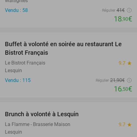
Wattignies
Vendu : 58
41€
Régulier
18
€
,90
favorite_border
Buffet à volonté en soirée au restaurant Le
25%
Bistrot Français
Le Bistrot Français
9.7
star
Lesquin
Vendu : 115
21
,90
€
Régulier
16
€
,50
favorite_border
Brunch à volonté à Lesquin
22%
La Flamme - Brasserie Maison
9.7
star
Lesquin