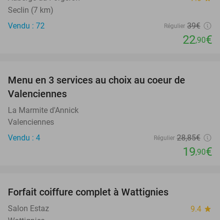
Seclin (7 km)
Vendu : 72
39€
Régulier
22
€
,90
favorite_border
Menu en 3 services au choix au coeur de
31%
Valenciennes
La Marmite d'Annick
Valenciennes
Vendu : 4
28
,85
€
Régulier
19
€
,90
favorite_border
Forfait coiffure complet à Wattignies
54%
Salon Estaz
9.4
star