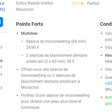
Sofya Beauty Institut
 Le
10.0
star
Parfait
nfo
)
Mouscron
l
Points Forts
Condi
Multideal :
Val
jus
Séance de microneedling (60 min)
ard_arrow_right
24,90 €
Val
2 séances de blanchiment dentaire
Rés
es
américain (2 x 60 min) 50 €
tél
ard_arrow_right
Offrez-vous une séance de
Val
ard_arrow_right
microneedling ou 2 séances de
Que
blanchiment dentaire américain à
+33
ard_arrow_right
Mouscron
Wha
Profitez d'une séance de microneedling
Ach
pour obtenir une peau plus lisse et
gara
lumineuse