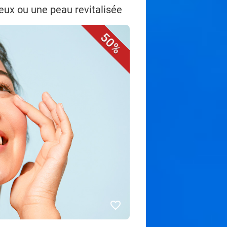
neux ou une peau revitalisée
50%
favorite_border