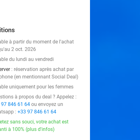
tions
able à partir du moment de l'achat
qu'au 2 oct. 2026
able du lundi au vendredi
erver
: réservation après achat par
éphone (en mentionnant Social Deal)
able uniquement pour les femmes
stions à propos du deal ? Appelez :
 97 846 61 64
ou envoyez un
tsapp :
+33 97 846 61 64
etez sans souci, votre achat est
nti à 100% (plus d'infos)