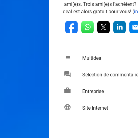
ami(e)s. Trois ami(e)s l'achètent?
deal est alors gratuit pour vous! (
i
whatsapp
linkedin
fb
mai
list
keybo
Multideal
chat
Sélection de commentair
keybo
work
keybo
Entreprise
language
keybo
Site Internet