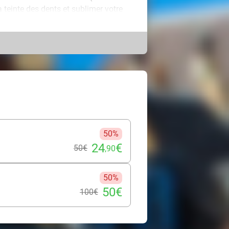
 teinte des dents et sublimer votre
oneedling (60 min), idéale pour
e de la peau et raviver l’éclat du
cueille pour un moment dédié à votre
rofessionnalisme, dans une
de cette parenthèse pour prendre
ne peau visiblement revitalisée.
50%
24
€
50€
,90
50%
50€
100€