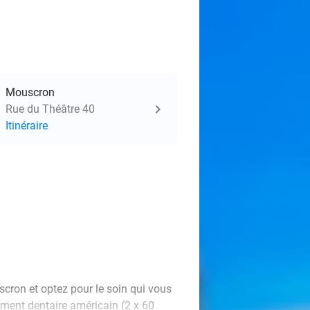
Mouscron
Rue du Théâtre 40
Itinéraire
cron et optez pour le soin qui vous
ment dentaire américain (2 x 60