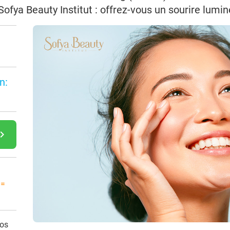
Sofya Beauty Institut : offrez-vous un sourire lumi
n:
gate_next
 =
vos