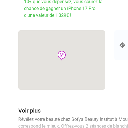
10€ que vous dépensez, vous courez la
chance de gagner un iPhone 17 Pro
d'une valeur de 1 329€ !
wellness
Voir plus
Révélez votre beauté chez Sofya Beauty Institut à Mous
correspond le mieux. Offrez-vous 2 séances de blanchi