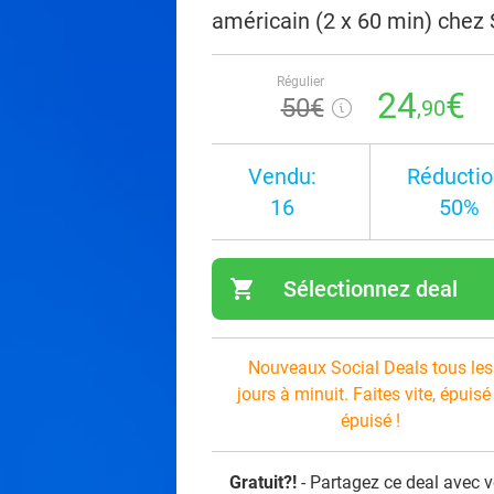
américain (2 x 60 min) chez 
Régulier
24
€
50€
,90
Vendu:
Réductio
16
50%
shopping_cart
Sélectionnez deal
navi
Nouveaux Social Deals tous les
jours à minuit. Faites vite, épuisé
épuisé !
Gratuit?!
- Partagez ce deal avec 