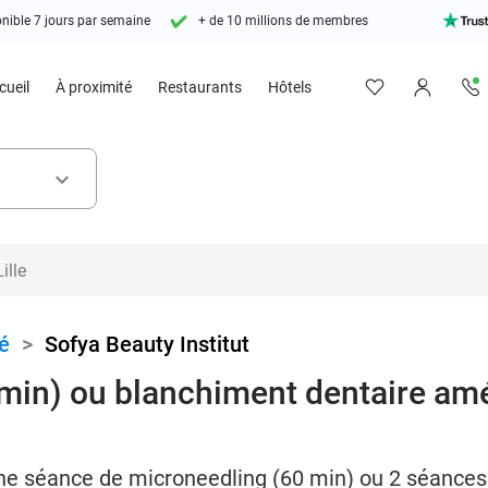
nible 7 jours par semaine
+ de 10 millions de membres
cueil
À proximité
Restaurants
Hôtels
keyboard_arrow_down
é
>
Sofya Beauty Institut
min) ou blanchiment dentaire amé
ne séance de microneedling (60 min) ou 2 séances