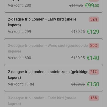
€99
Verkocht: 280
€114
,95
,50
2-daagse trip Londen - Early bird (snelle
32%
kopers)
€129
Verkocht: 299
€189
,95
2-daagse trip Londen - Wees snel (gemiddelde
26%
kopers)
€140
Verkocht: 600
€189
,95
2-daagse trip Londen - Laatste kans (gelukkige
21%
kopers)
€150
Verkocht: 1.184
€189
,95
3-daagse trip Londen - Early bird (snelle
16%
kopers)