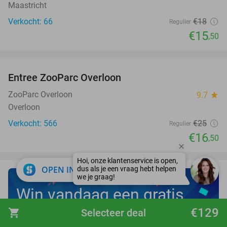
Maastricht
Verkocht: 66
€18
Regulier
€15
,50
favorite_border
Entree ZooParc Overloon
34%
NEW
TODAY
ZooParc Overloon
9.7
star
Overloon
Verkocht: 566
€25
Regulier
€16
,50
close
OPEN IN APP
Win vandaag een gratis
iPhone 17 Pro
€129
shopping_cart
Selecteer deal