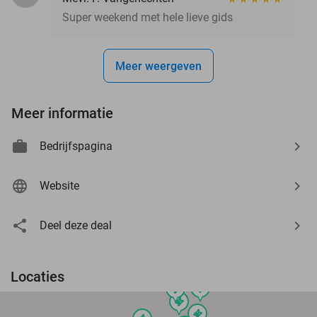
Super weekend met hele lieve gids
Meer weergeven
Meer informatie
Bedrijfspagina
Website
Deel deze deal
Locaties
events
events
events
events