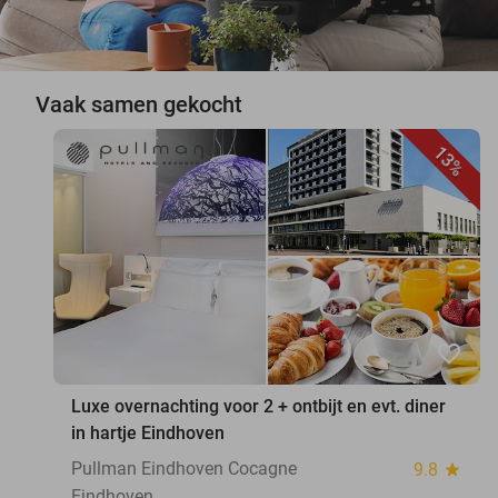
Vaak samen gekocht
13%
favorite_border
Luxe overnachting voor 2 + ontbijt en evt. diner
in hartje Eindhoven
Pullman Eindhoven Cocagne
9.8
star
Eindhoven