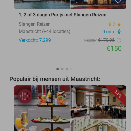
favorite_border
1, 2 óf 3 dagen Parijs met Slangen Reizen
Slangen Reizen
8.2
star
Maastricht (+44 locaties)
0 min.
directions_walk
Verkocht: 7.299
€179
,95
Regulier
€150
Populair bij mensen uit Maastricht:
14%