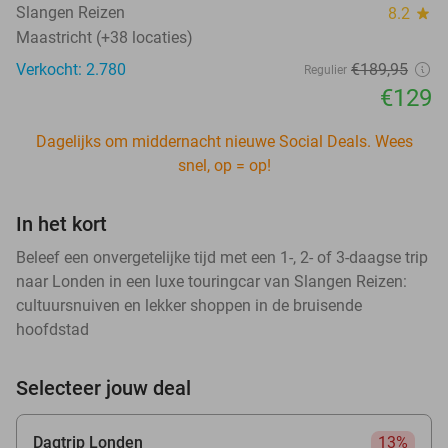
Slangen Reizen
8.2
star
Maastricht (+38 locaties)
Verkocht: 2.780
€189
,95
Regulier
€129
Dagelijks om middernacht nieuwe Social Deals. Wees
snel, op = op!
In het kort
Beleef een onvergetelijke tijd met een 1-, 2- of 3-daagse trip
naar Londen in een luxe touringcar van Slangen Reizen:
cultuursnuiven en lekker shoppen in de bruisende
hoofdstad
Selecteer jouw deal
Dagtrip Londen
13%