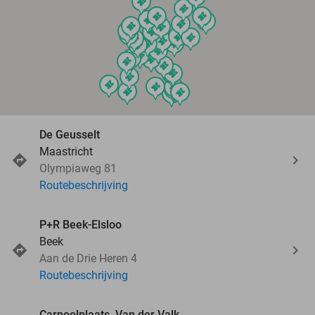
events
events
events
events
events
events
events
events
events
events
events
events
events
events
events
events
events
events
events
events
events
events
events
events
events
events
events
events
events
events
events
events
events
events
events
De Geusselt
Maastricht
Olympiaweg 81
Routebeschrijving
P+R Beek-Elsloo
Beek
Aan de Drie Heren 4
Routebeschrijving
Carpoolplaats, Van der Valk