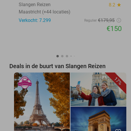
Slangen Reizen
8.2
star
Maastricht (+44 locaties)
Verkocht: 7.299
€179
,95
Regulier
€150
Deals in de buurt van Slangen Reizen
17%