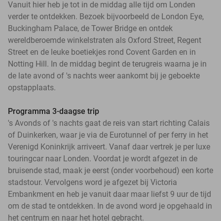
Vanuit hier heb je tot in de middag alle tijd om Londen
verder te ontdekken. Bezoek bijvoorbeeld de London Eye,
Buckingham Palace, de Tower Bridge en ontdek
wereldberoemde winkelstraten als Oxford Street, Regent
Street en de leuke boetiekjes rond Covent Garden en in
Notting Hill. In de middag begint de terugreis waarna je in
de late avond of 's nachts weer aankomt bij je geboekte
opstapplaats.
Programma 3-daagse trip
's Avonds of 's nachts gaat de reis van start richting Calais
of Duinkerken, waar je via de Eurotunnel of per ferry in het
Verenigd Koninkrijk arriveert. Vanaf daar vertrek je per luxe
touringcar naar Londen. Voordat je wordt afgezet in de
bruisende stad, maak je eerst (onder voorbehoud) een korte
stadstour. Vervolgens word je afgezet bij Victoria
Embankment en heb je vanuit daar maar liefst 9 uur de tijd
om de stad te ontdekken. In de avond word je opgehaald in
het centrum en naar het hotel gebracht.