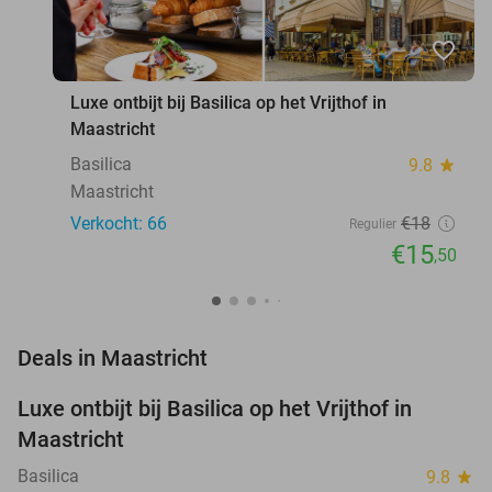
favorite_border
Luxe ontbijt bij Basilica op het Vrijthof in
Maastricht
Basilica
9.8
star
Maastricht
Verkocht: 66
€18
Regulier
€15
,50
favorite_border
Deals in Maastricht
Luxe ontbijt bij Basilica op het Vrijthof in
14%
Maastricht
Basilica
9.8
star