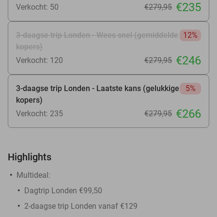
€235
Verkocht: 50
€279
,95
3-daagse trip Londen - Wees snel (gemiddelde
12%
kopers)
€246
Verkocht: 120
€279
,95
3-daagse trip Londen - Laatste kans (gelukkige
5%
kopers)
€266
Verkocht: 235
€279
,95
Highlights
Multideal:
Dagtrip Londen €99,50
2-daagse trip Londen vanaf €129