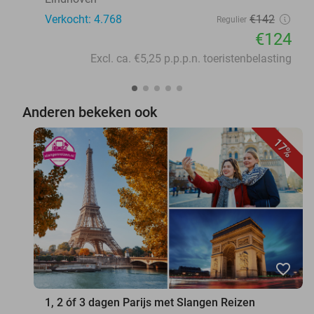
Verkocht: 4.768
€142
Regulier
€124
Excl. ca. €5,25 p.p.p.n. toeristenbelasting
Anderen bekeken ook
17%
favorite_border
1, 2 óf 3 dagen Parijs met Slangen Reizen