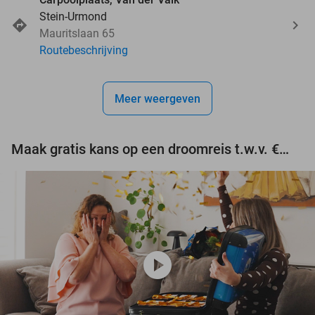
Stein-Urmond
Mauritslaan 65
Routebeschrijving
Meer weergeven
Maak gratis kans op een droomreis t.w.v. €3.000!
play_circle