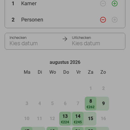
remove_circle_outline
add_circle_outline
1
Kamer
remove_circle_outline
add_circle_outline
2
Personen
Inchecken
Uitchecken
Kies datum
Kies datum
augustus 2026
Ma
Di
Wo
Do
Vr
Za
Zo
1
2
8
3
4
5
6
7
9
€262
13
14
10
11
12
15
16
€224
€245