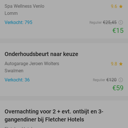
Spa Wellness Venlo
9.6
star
Lomm
Verkocht: 795
€25
,45
Regulier
€15
favorite_border
Onderhoudsbeurt naar keuze
51%
Autogarage Jeroen Wolters
9.8
star
Swalmen
Verkocht: 36
€120
Regulier
€59
favorite_border
Overnachting voor 2 + evt. ontbijt en 3-
gangendiner bij Fletcher Hotels