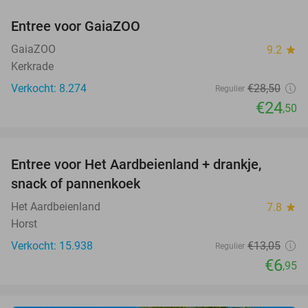
Entree voor GaiaZOO
14%
GaiaZOO
9.2
star
Kerkrade
Verkocht: 8.274
€28
,50
Regulier
€24
,50
favorite_border
Entree voor Het Aardbeienland + drankje,
47%
snack of pannenkoek
Het Aardbeienland
7.8
star
Horst
Verkocht: 15.938
€13
,05
Regulier
€6
,95