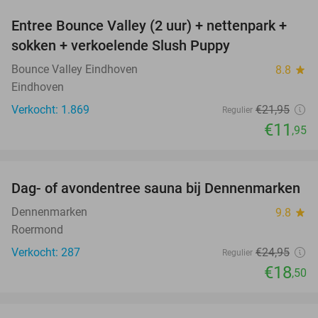
Entree Bounce Valley (2 uur) + nettenpark +
46%
sokken + verkoelende Slush Puppy
Bounce Valley Eindhoven
8.8
star
Eindhoven
Verkocht: 1.869
€21
,95
Regulier
€11
,95
favorite_border
Dag- of avondentree sauna bij Dennenmarken
26%
Dennenmarken
9.8
star
Roermond
Verkocht: 287
€24
,95
Regulier
€18
,50
favorite_border