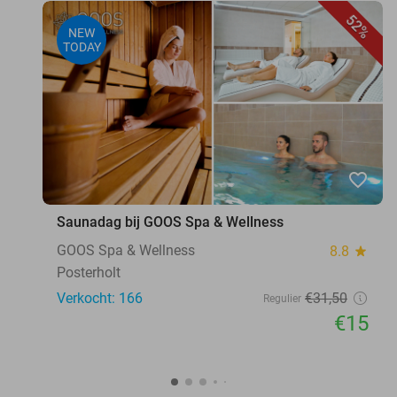
52%
NEW
TODAY
favorite_border
Saunadag bij GOOS Spa & Wellness
GOOS Spa & Wellness
8.8
star
Posterholt
Verkocht: 166
€31
,50
Regulier
€15