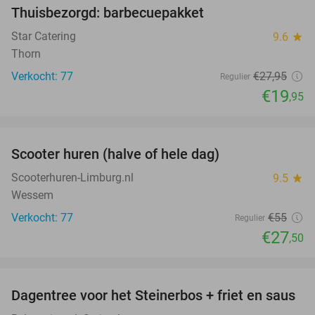
Thuisbezorgd: barbecuepakket
29%
Star Catering
9.6
star
Thorn
Verkocht: 77
€27
,95
Regulier
€19
,95
favorite_border
Scooter huren (halve of hele dag)
50%
Scooterhuren-Limburg.nl
9.5
star
Wessem
Verkocht: 77
€55
Regulier
€27
,50
favorite_border
Dagentree voor het Steinerbos + friet en saus
37%