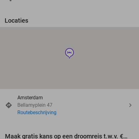
Locaties
hotel
Amsterdam
Bellamyplein 47
Routebeschrijving
Maak gratis kans op een droomreis t.w.v. €3.000!