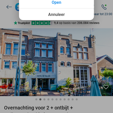
Open
7 dagen per week beschikbaar
10+ miljoen leden
Annuleer
Bereikbaar tot 23:00
9,4
op basis van
206.084 reviews
Ontdek 15.000+ deals
7 dagen per week beschikbaar
10+ miljoen leden
favorite_border
Overnachting voor 2 + ontbijt +