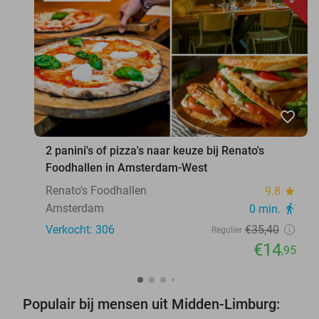
favorite_border
2 panini's of pizza's naar keuze bij Renato's
Foodhallen in Amsterdam-West
Renato's Foodhallen
9.8
star
Amsterdam
0 min.
directions_walk
Verkocht: 306
€35
,40
Regulier
€14
,95
Populair bij mensen uit Midden-Limburg: