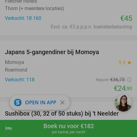
Fletcher Hotels
Thorn (+ meerdere locaties)
€45
Verkocht: 18.160
Excl. ca. €3 p.p.p.n. toeristenbelasting
favorite_border
Japans 5-gangendiner bij Momoya
32%
Momoya
9.5
star
Roermond
Verkocht: 118
€36
,75
Regulier
€24
,90
favorite_border
close
OPEN IN APP
Sushibox (30, 32 of 50 stuks) bij 't Neelder
34%
Heukske
Boek nu voor €182
hotel
shopping_cart
Boek nu
navigate_next
´t Neelder Heukske
9.5
star
per kamer, per nacht