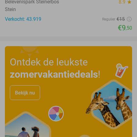
Belevenispark Steinerbos
8.9
star
Stein
Verkocht: 43.919
€15
Regulier
€9
,50
Ontdek de leukste
zomervakantiedeals
!
Bekijk nu