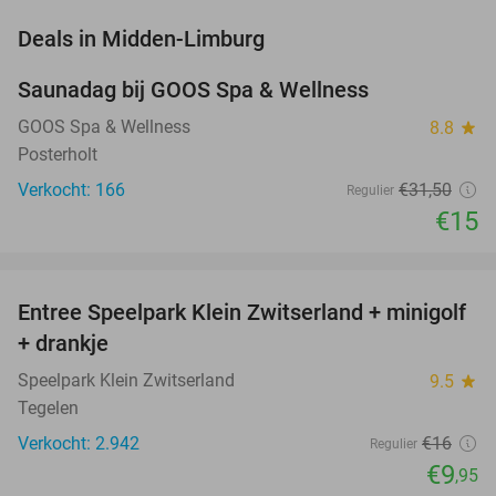
favorite_border
Deals in Midden-Limburg
Saunadag bij GOOS Spa & Wellness
52%
NEW
TODAY
GOOS Spa & Wellness
8.8
star
Posterholt
Verkocht: 166
€31
,50
Regulier
€15
favorite_border
Entree Speelpark Klein Zwitserland + minigolf
38%
+ drankje
Speelpark Klein Zwitserland
9.5
star
Tegelen
Verkocht: 2.942
€16
Regulier
€9
,95