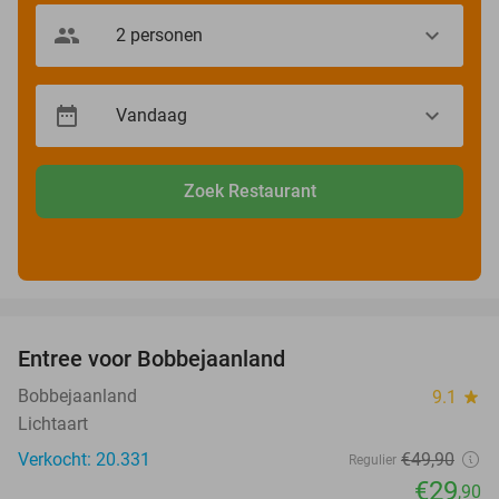
Zoek Restaurant
favorite_border
Entree voor Bobbejaanland
40%
Bobbejaanland
9.1
star
Lichtaart
Verkocht: 20.331
€49
,90
Regulier
€29
,90