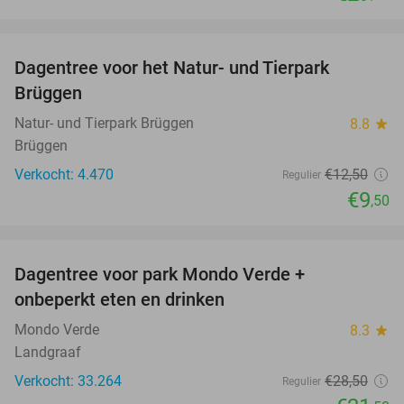
favorite_border
Dagentree voor het Natur- und Tierpark
24%
Brüggen
Natur- und Tierpark Brüggen
8.8
star
Brüggen
Verkocht: 4.470
€12
,50
Regulier
€9
,50
favorite_border
Dagentree voor park Mondo Verde +
25%
onbeperkt eten en drinken
Mondo Verde
8.3
star
Landgraaf
Verkocht: 33.264
€28
,50
Regulier