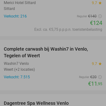
Merici Hotel Sittard
9.7
star
Sittard
Verkocht: 216
€140
Regulier
€124
Excl. ca. €5,75 p.p.p.n. toeristenbelasting
favorite_border
Complete carwash bij Washin7 in Venlo,
40%
Tegelen of Weert
Washin7 Venlo
9.7
star
Weert (+2 locaties)
Verkocht: 7.515
€20
Regulier
€11
,95
favorite_border
Dagentree Spa Wellness Venlo
41%