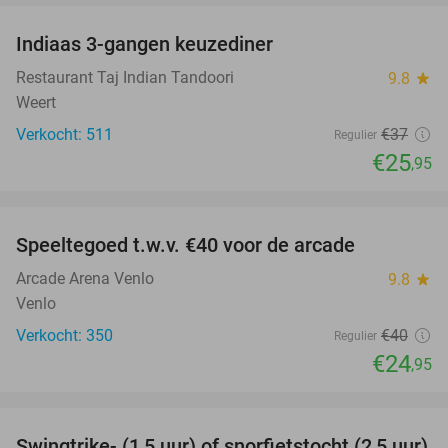
Indiaas 3-gangen keuzediner
30%
Restaurant Taj Indian Tandoori
9.8
star
Weert
Verkocht: 511
€37
Regulier
€25
,95
favorite_border
Speeltegoed t.w.v. €40 voor de arcade
38%
Arcade Arena Venlo
9.8
star
Venlo
Verkocht: 350
€40
Regulier
€24
,95
favorite_border
Swingtrike- (1,5 uur) of snorfietstocht (2,5 uur)