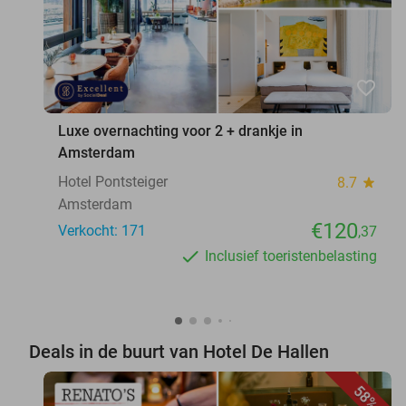
favorite_border
Luxe overnachting voor 2 + drankje in
Amsterdam
Hotel Pontsteiger
8.7
star
Amsterdam
€120
Verkocht: 171
,37
Inclusief toeristenbelasting
Deals in de buurt van Hotel De Hallen
58%