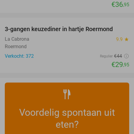
€36
,95
favorite_border
3-gangen keuzediner in hartje Roermond
32%
La Cabrona
9.9
star
Roermond
Verkocht: 372
€44
Regulier
€29
,95
Voordelig spontaan uit
eten?