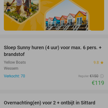
favorite_border
Sloep Sunny huren (4 uur) voor max. 6 pers. +
21%
brandstof
Yellow Boats
9.8
star
Wessem
Verkocht: 70
€150
Regulier
€119
favorite_border
Overnachting(en) voor 2 + ontbijt in Sittard
11%