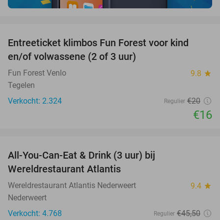
favorite_border
Entreeticket klimbos Fun Forest voor kind
20%
en/of volwassene (2 of 3 uur)
Fun Forest Venlo
9.8
star
Tegelen
Verkocht: 2.324
€20
Regulier
€16
favorite_border
All-You-Can-Eat & Drink (3 uur) bij
19%
Wereldrestaurant Atlantis
Wereldrestaurant Atlantis Nederweert
9.4
star
Nederweert
Verkocht: 4.768
€45
,50
Regulier