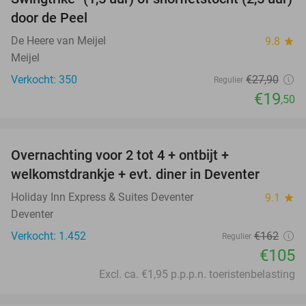
30%
door de Peel
De Heere van Meijel
9.8
star
Meijel
Verkocht: 350
€27
,90
Regulier
€19
,50
favorite_border
Overnachting voor 2 tot 4 + ontbijt +
35%
welkomstdrankje + evt. diner in Deventer
Holiday Inn Express & Suites Deventer
9.1
star
Deventer
Verkocht: 1.452
€162
Regulier
€105
Excl. ca. €1,95 p.p.p.n. toeristenbelasting
favorite_border