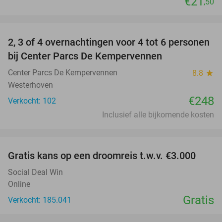
€21
,50
favorite_border
2, 3 of 4 overnachtingen voor 4 tot 6 personen
bij Center Parcs De Kempervennen
Center Parcs De Kempervennen
8.8
star
Westerhoven
€248
Verkocht: 102
Inclusief alle bijkomende kosten
favorite_border
Gratis kans op een droomreis t.w.v. €3.000
Social Deal Win
Online
Gratis
Verkocht: 185.041
favorite_border