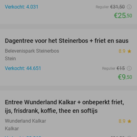
Verkocht: 4.031
€31
,50
Regulier
€25
,50
favorite_border
Dagentree voor het Steinerbos + friet en saus
37%
Belevenispark Steinerbos
8.9
star
Stein
Verkocht: 44.651
€15
Regulier
€9
,50
favorite_border
Entree Wunderland Kalkar + onbeperkt friet,
32%
ijs, frisdrank, koffie, thee en softijs
Wunderland Kalkar
8.9
star
Kalkar