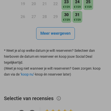
23
24
25
19
20
21
22
€159
€159
€159
30
31
26
27
28
29
€159
€159
Meer weergeven
*
Weet je al op welke datum je wilt reserveren? Selecteer dan
hierboven de datum en reserveer en koop jouw Social Deal
tegelijkertijd.
(Weet je nog niet wanneer je wilt reserveren? Geen zorgen: koop
dan via de ‘
koop nu
’-knop én reserveer later)
Selectie van recensies
info_outlined