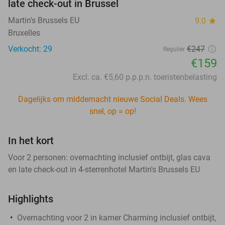
late check-out in Brussel
Martin's Brussels EU
9.0
star
Bruxelles
Verkocht: 29
€247
Regulier
€159
Excl. ca. €5,60 p.p.p.n. toeristenbelasting
Dagelijks om middernacht nieuwe Social Deals. Wees
snel, op = op!
In het kort
Voor 2 personen: overnachting inclusief ontbijt, glas cava
en late check-out in 4-sterrenhotel Martin's Brussels EU
Highlights
Overnachting voor 2 in kamer Charming inclusief ontbijt,