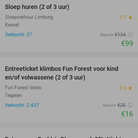
Sloep huren (2 of 3 uur)
26%
Sloepverhuur Limburg
9.7
star
Kessel
Verkocht: 37
€134
Regulier
€99
favorite_border
Entreeticket klimbos Fun Forest voor kind
20%
en/of volwassene (2 of 3 uur)
Fun Forest Venlo
9.8
star
Tegelen
Verkocht: 2.437
€20
Regulier
€16
favorite_border