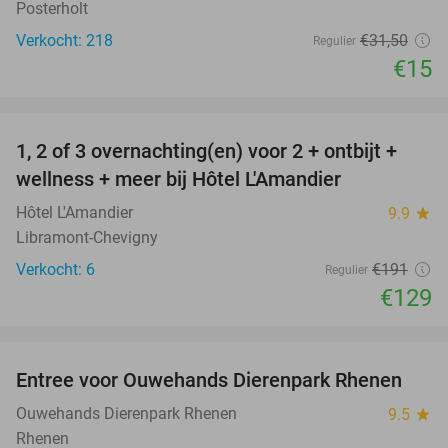
Posterholt
Verkocht: 218
€31
,50
Regulier
€15
favorite_border
1, 2 of 3 overnachting(en) voor 2 + ontbijt +
32%
NEW
wellness + meer bij Hôtel L'Amandier
TODAY
Hôtel L'Amandier
9.9
star
Libramont-Chevigny
Verkocht: 6
€191
Regulier
€129
favorite_border
Entree voor Ouwehands Dierenpark Rhenen
19%
Ouwehands Dierenpark Rhenen
9.5
star
Rhenen