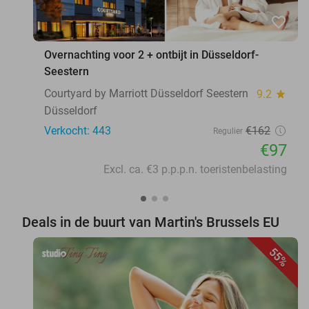
favorite_border
Overnachting voor 2 + ontbijt in Düsseldorf-
Seestern
Courtyard by Marriott Düsseldorf Seestern
9.2
star
Düsseldorf
Verkocht: 443
€162
Regulier
€97
Excl. ca. €3 p.p.p.n. toeristenbelasting
Deals in de buurt van Martin's Brussels EU
55%