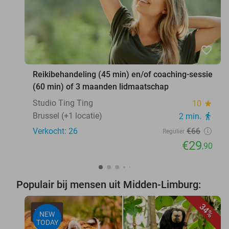
favorite_border
Reikibehandeling (45 min) en/of coaching-sessie
(60 min) of 3 maanden lidmaatschap
Studio Ting Ting
10
star
Brussel (+1 locatie)
2 min.
directions_walk
Verkocht: 26
€66
Regulier
€29
,90
Populair bij mensen uit Midden-Limburg:
34%
NEW
TODAY