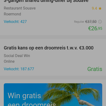
3-gangen shared dining-diner bij Souave
28%
Restaurant Souave
9.4
star
Roermond
Verkocht: 427
€37
,50
Regulier
€26
,95
favorite_border
Gratis kans op een droomreis t.w.v. €3.000
Social Deal Win
Online
Gratis
Verkocht: 187.677
Win gratis
een droomreis