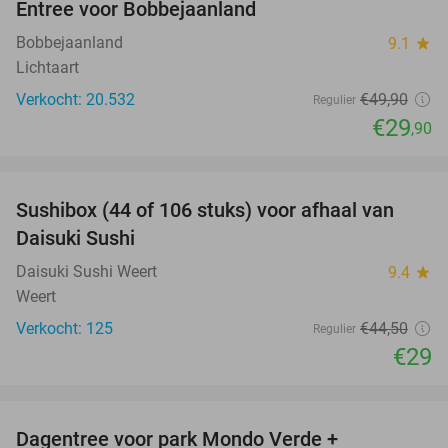
Entree voor Bobbejaanland
40%
Bobbejaanland
9.1
star
Lichtaart
Verkocht: 20.532
€49
,90
Regulier
€29
,90
favorite_border
Sushibox (44 of 106 stuks) voor afhaal van
35%
Daisuki Sushi
Daisuki Sushi Weert
9.4
star
Weert
Verkocht: 125
€44
,50
Regulier
€29
favorite_border
Dagentree voor park Mondo Verde +
25%