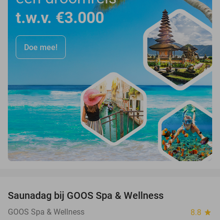
t.w.v. €3.000
Doe mee!
favorite_border
Saunadag bij GOOS Spa & Wellness
52%
GOOS Spa & Wellness
8.8
star