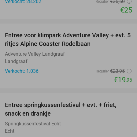
Verkocht: 28.262
€36
,50
Regulier
€25
favorite_border
Entree voor klimpark Adventure Valley + evt. 5
17%
ritjes Alpine Coaster Rodelbaan
Adventure Valley Landgraaf
Landgraaf
Verkocht: 1.036
€23
,95
Regulier
€19
,95
favorite_border
Entree springkussenfestival + evt. + friet,
50%
snack en drankje
Springkussenfestival Echt
Echt