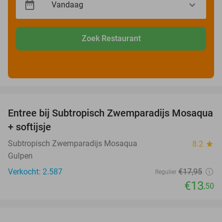
Zoek Restaurant
favorite_border
Entree bij Subtropisch Zwemparadijs Mosaqua
25%
+ softijsje
Subtropisch Zwemparadijs Mosaqua
8.2
star
Gulpen
Verkocht: 2.587
€17
,95
Regulier
€13
,50
favorite_border