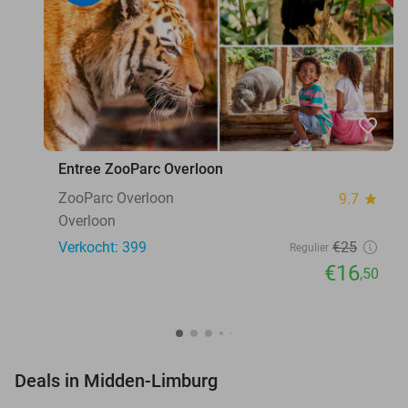
favorite_border
Entree ZooParc Overloon
ZooParc Overloon
9.7
star
Overloon
Verkocht: 399
€25
Regulier
€16
,50
favorite_border
Deals in Midden-Limburg