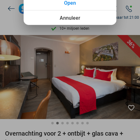
Open
7 dagen per week beschikbaar
10+ miljoen leden
Annuleer
Bereikbaar tot 21:00
9,4
op basis van
206.274 reviews
Ontdek 15.000+ deals
36%
7 dagen per week beschikbaar
10+ miljoen leden
favorite_border
Overnachting voor 2 + ontbijt + glas cava +