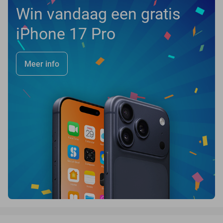
Win vandaag een gratis
iPhone 17 Pro
Meer info
favorite_border