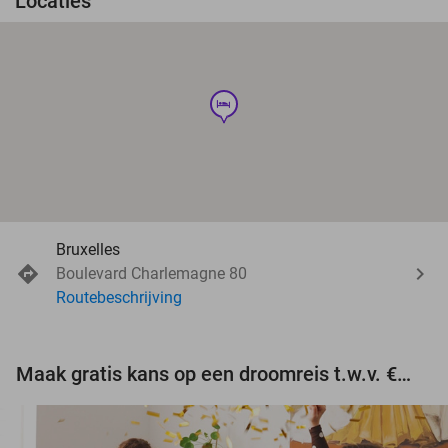
Locaties
hotel
Bruxelles
Boulevard Charlemagne 80
Routebeschrijving
Maak gratis kans op een droomreis t.w.v. €3.000!