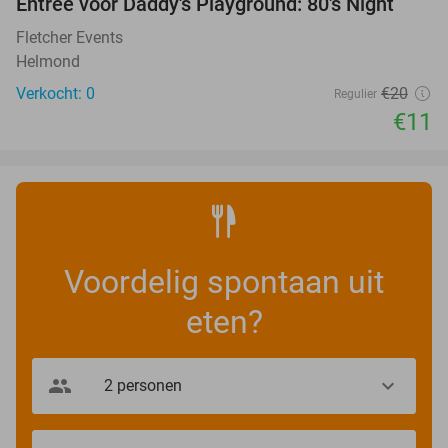
Entree voor Daddy's Playground: 80's Night
45%
NEW
TODAY
Fletcher Events
Helmond
Verkocht: 0
€20
Regulier
€11
Voordelig spontaan uit
eten?