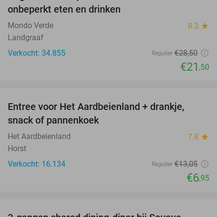
onbeperkt eten en drinken
Mondo Verde
8.3
star
Landgraaf
Verkocht: 34.855
€28
,50
Regulier
€21
,50
favorite_border
Entree voor Het Aardbeienland + drankje,
47%
snack of pannenkoek
Het Aardbeienland
7.8
star
Horst
Verkocht: 16.134
€13
,05
Regulier
€6
,95
favorite_border