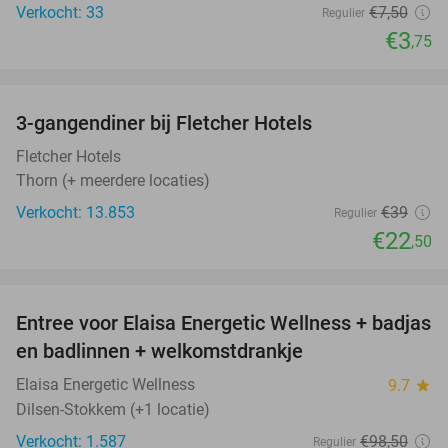
Verkocht: 33
€7
,50
Regulier
€3
,75
favorite_border
3-gangendiner bij Fletcher Hotels
42%
Fletcher Hotels
Thorn (+ meerdere locaties)
Verkocht: 13.853
€39
Regulier
€22
,50
favorite_border
Entree voor Elaisa Energetic Wellness + badjas
34%
en badlinnen + welkomstdrankje
Elaisa Energetic Wellness
9.7
star
Dilsen-Stokkem (+1 locatie)
Verkocht: 1.587
€98
,50
Regulier