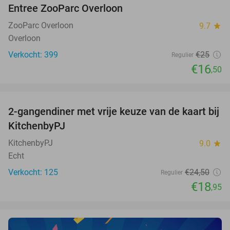
Entree ZooParc Overloon
34%
NEW
TODAY
ZooParc Overloon
9.7
star
Overloon
Verkocht: 399
€25
Regulier
€16
,50
favorite_border
2-gangendiner met vrije keuze van de kaart bij
23%
KitchenbyPJ
KitchenbyPJ
9.0
star
Echt
Verkocht: 125
€24
,50
Regulier
€18
,95