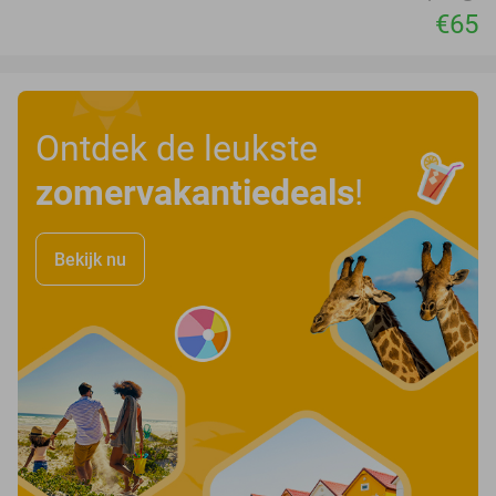
€65
Ontdek de leukste
zomervakantiedeals
!
Bekijk nu