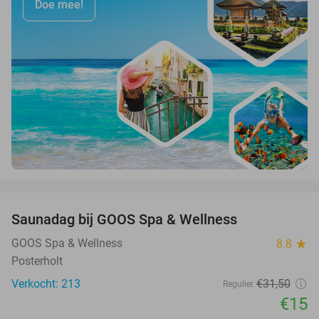
Doe mee!
favorite_border
Saunadag bij GOOS Spa & Wellness
52%
GOOS Spa & Wellness
8.8
star
Posterholt
Verkocht: 213
€31
,50
Regulier
€15