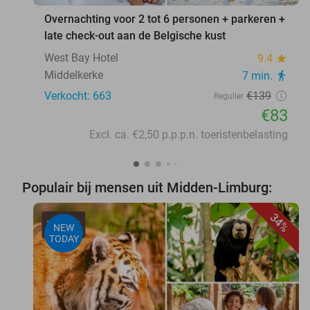
Overnachting voor 2 tot 6 personen + parkeren +
late check-out aan de Belgische kust
West Bay Hotel
9.4
star
Middelkerke
7 min.
directions_walk
Verkocht: 663
€139
Regulier
€83
Excl. ca. €2,50 p.p.p.n. toeristenbelasting
Populair bij mensen uit Midden-Limburg:
34%
NEW
TODAY