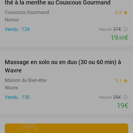
thé à la menthe au Couscous Gourmand
Couscous Gourmand
8.8
star
Namur
Vendu : 124
37€
Régulier
19
€
,90
favorite_border
Massage en solo ou en duo (30 ou 60 min) à
46%
Wavre
Maison du Bien-être
9.1
star
Wavre
Vendu : 130
35€
Régulier
19€