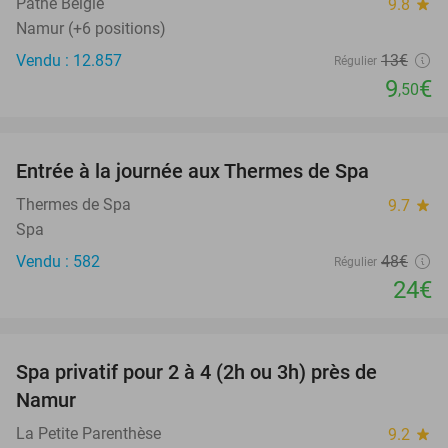
Pathé België
9.8
star
Namur (+6 positions)
Vendu : 12.857
13€
Régulier
9
€
,50
favorite_border
Entrée à la journée aux Thermes de Spa
50%
Thermes de Spa
9.7
star
Spa
Vendu : 582
48€
Régulier
24€
favorite_border
Spa privatif pour 2 à 4 (2h ou 3h) près de
51%
Namur
La Petite Parenthèse
9.2
star