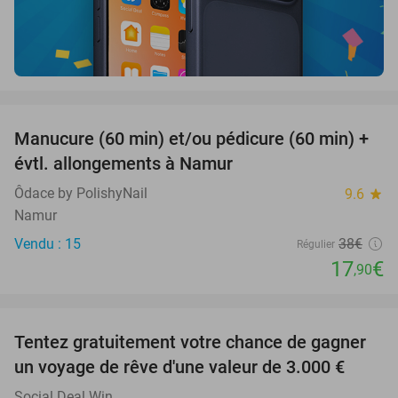
favorite_border
Manucure (60 min) et/ou pédicure (60 min) +
53%
évtl. allongements à Namur
Ôdace by PolishyNail
9.6
star
Namur
Vendu : 15
38€
Régulier
17
€
,90
favorite_border
Tentez gratuitement votre chance de gagner
un voyage de rêve d'une valeur de 3.000 €
Social Deal Win