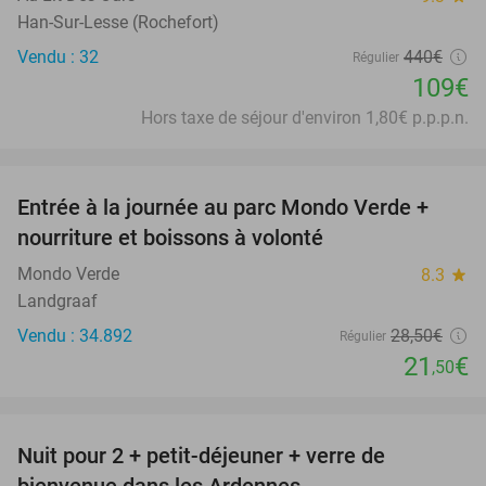
Han-Sur-Lesse (Rochefort)
Vendu : 32
440€
Régulier
109€
Hors taxe de séjour d'environ 1,80€ p.p.p.n.
favorite_border
Entrée à la journée au parc Mondo Verde +
25%
nourriture et boissons à volonté
Mondo Verde
8.3
star
Landgraaf
Vendu : 34.892
28
,50
€
Régulier
21
€
,50
favorite_border
Nuit pour 2 + petit-déjeuner + verre de
44%
bienvenue dans les Ardennes