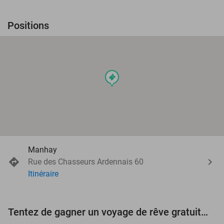
Positions
events
Manhay
Rue des Chasseurs Ardennais 60
Itinéraire
Tentez de gagner un voyage de rêve gratuit d'une valeur de 3.000 € !