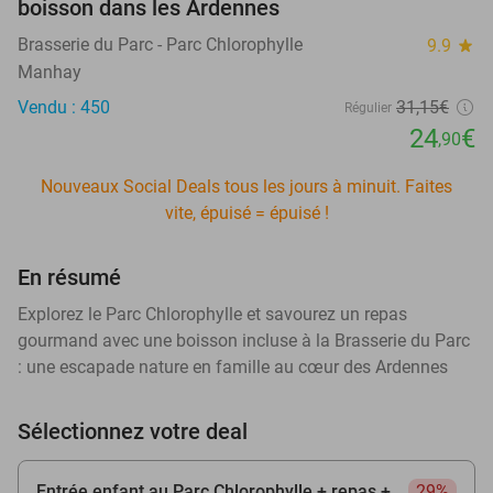
boisson dans les Ardennes
Brasserie du Parc - Parc Chlorophylle
9.9
star
Manhay
Vendu : 450
31
,15
€
Régulier
24
€
,90
Nouveaux Social Deals tous les jours à minuit. Faites
vite, épuisé = épuisé !
En résumé
Explorez le Parc Chlorophylle et savourez un repas
gourmand avec une boisson incluse à la Brasserie du Parc
: une escapade nature en famille au cœur des Ardennes
Sélectionnez votre deal
Entrée enfant au Parc Chlorophylle + repas +
29%