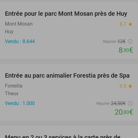
Entrée pour le parc Mont Mosan près de Huy
26%
Mont Mosan
8.7
star
Huy
Vendu : 8.644
12€
Régulier
8
€
,90
favorite_border
Entrée au parc animalier Forestia près de Spa
15%
SOLD
OUT
Forestia
9.5
star
Theux
Vendu : 1.000
24
,50
€
Régulier
20
€
,80
favorite_border
Menu en 2 ou 3 services à la carte près de