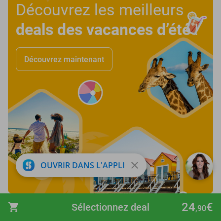
Découvrez les meilleurs
deals des vacances d’été
!
Découvrez maintenant
close
OUVRIR DANS L'APPLI
favorite_border
24
€
shopping_cart
Sélectionnez deal
,90