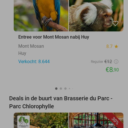
favorite_border
Entree voor Mont Mosan nabij Huy
Mont Mosan
8.7
star
Huy
Verkocht: 8.644
€12
Regulier
€8
,90
Deals in de buurt van Brasserie du Parc -
Parc Chlorophylle
30%