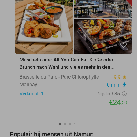
favorite_border
Muscheln oder All-You-Can-Eat-Klöße oder
Brunch nach Wahl und vieles mehr in den
Ardennen
Brasserie du Parc - Parc Chlorophylle
9.9
star
Manhay
0 min.
directions_walk
Verkocht: 1
€35
Regulier
€24
,50
Populair bij mensen uit Namur: