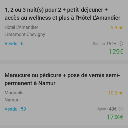
1, 2 ou 3 nuit(s) pour 2 + petit-déjeuner +
32%
NEW
accès au wellness et plus à l'Hôtel L'Amandier
TODAY
Hôtel L'Amandier
9.9
star
Libramont-Chevigny
Vendu : 6
191€
Régulier
129€
favorite_border
Manucure ou pédicure + pose de vernis semi-
56%
permanent à Namur
Magnails
10.0
star
Namur
Vendu : 59
40€
Régulier
17
€
,50
favorite_border