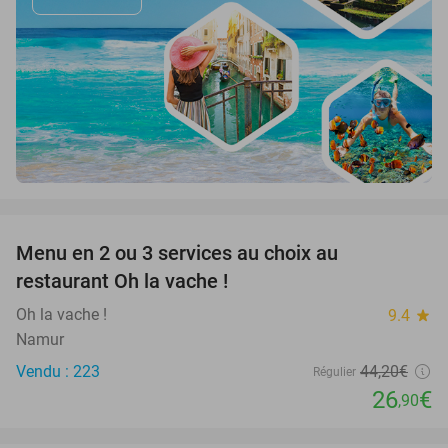
favorite_border
Menu en 2 ou 3 services au choix au
39%
restaurant Oh la vache !
Oh la vache !
9.4
star
Namur
Vendu : 223
44
,20
€
Régulier
26
€
,90
favorite_border