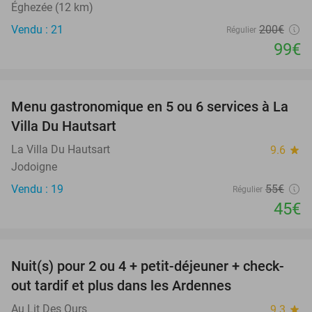
Éghezée (12 km)
Vendu : 21
200€
Régulier
99€
favorite_border
Menu gastronomique en 5 ou 6 services à La
18%
Villa Du Hautsart
La Villa Du Hautsart
9.6
star
Jodoigne
Vendu : 19
55€
Régulier
45€
favorite_border
Nuit(s) pour 2 ou 4 + petit-déjeuner + check-
75%
out tardif et plus dans les Ardennes
Au Lit Des Ours
9.3
star