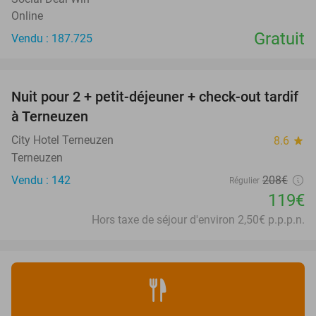
Online
Gratuit
Vendu : 187.725
favorite_border
Nuit pour 2 + petit-déjeuner + check-out tardif
43%
à Terneuzen
City Hotel Terneuzen
8.6
star
Terneuzen
Vendu : 142
208€
Régulier
119€
Hors taxe de séjour d'environ 2,50€ p.p.p.n.