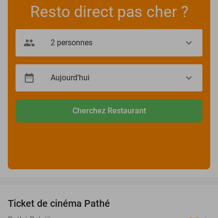
Resto direct pas cher ?
Cherchez Restaurant
favorite_border
Ticket de cinéma Pathé
27%