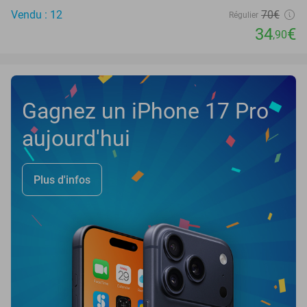
Vendu : 12
70€
Régulier
34
€
,90
Gagnez un iPhone 17 Pro
aujourd'hui
Plus d'infos