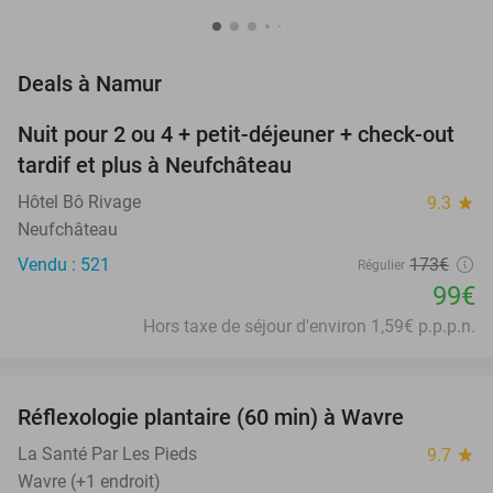
favorite_border
Deals à Namur
Nuit pour 2 ou 4 + petit-déjeuner + check-out
43%
NEW
tardif et plus à Neufchâteau
TODAY
Hôtel Bô Rivage
9.3
star
Neufchâteau
Vendu : 521
173€
Régulier
99€
Hors taxe de séjour d'environ 1,59€ p.p.p.n.
favorite_border
Réflexologie plantaire (60 min) à Wavre
50%
NEW
TODAY
La Santé Par Les Pieds
9.7
star
Wavre (+1 endroit)