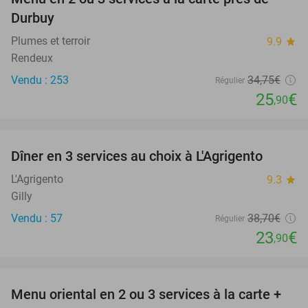
25%
Durbuy
Plumes et terroir
9.9
star
Rendeux
Vendu : 253
34
,75
€
Régulier
25
€
,90
favorite_border
Dîner en 3 services au choix à L'Agrigento
38%
L'Agrigento
9.3
star
Gilly
Vendu : 57
38
,70
€
Régulier
23
€
,90
favorite_border
Menu oriental en 2 ou 3 services à la carte +
46%