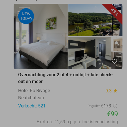
43%
NEW
TODAY
favorite_border
Overnachting voor 2 of 4 + ontbijt + late check-
out en meer
Hôtel Bô Rivage
9.3
star
Neufchâteau
Verkocht: 521
€173
Regulier
€99
Excl. ca. €1,59 p.p.p.n. toeristenbelasting