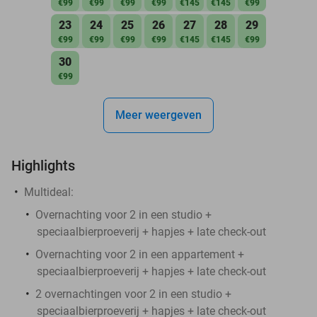
€99
€99
€99
€99
€145
€145
€99
23
24
25
26
27
28
29
€99
€99
€99
€99
€145
€145
€99
30
€99
Meer weergeven
Highlights
Multideal:
Overnachting voor 2 in een studio +
speciaalbierproeverij + hapjes + late check-out
Overnachting voor 2 in een appartement +
speciaalbierproeverij + hapjes + late check-out
2 overnachtingen voor 2 in een studio +
speciaalbierproeverij + hapjes + late check-out