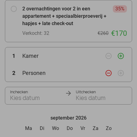
2 overnachtingen voor 2 in een
35%
appartement + speciaalbierproeverij +
hapjes + late check-out
€170
Verkocht: 32
€260
remove_circle_outline
add_circle_outline
1
Kamer
remove_circle_outline
add_circle_outline
2
Personen
Inchecken
Uitchecken
Kies datum
Kies datum
september 2026
Ma
Di
Wo
Do
Vr
Za
Zo