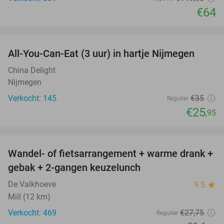
€64
favorite_border
All-You-Can-Eat (3 uur) in hartje Nijmegen
26%
China Delight
Nijmegen
Verkocht: 145
€35
Regulier
€25
,95
favorite_border
Wandel- of fietsarrangement + warme drank +
46%
gebak + 2-gangen keuzelunch
De Valkhoeve
9.5
star
Mill (12 km)
Verkocht: 469
€27
,75
Regulier