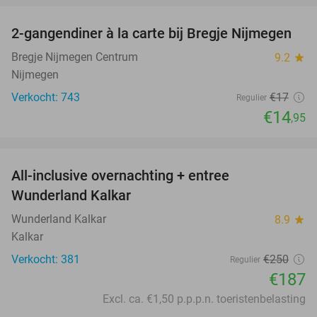
2-gangendiner à la carte bij Bregje Nijmegen
12%
Bregje Nijmegen Centrum
9.2
star
Nijmegen
Verkocht: 743
€17
Regulier
€14
,95
favorite_border
All-inclusive overnachting + entree
25%
Wunderland Kalkar
Wunderland Kalkar
8.9
star
Kalkar
Verkocht: 381
€250
Regulier
€187
Excl. ca. €1,50 p.p.p.n. toeristenbelasting