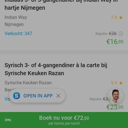
35%
hartje Nijmegen
Indian Way
7.9
star
Nijmegen
Verkocht: 347
€26
Regulier
€16
,95
favorite_border
Syrisch 3- of 4-gangendiner à la carte bij
28%
Syrische Keuken Razan
Syrische Keuken Razan
9.9
star
Beuningen
close
OPEN IN APP
Verkocht: 223
€33
,40
Regulier
€23
,95
favorite_border
Boek nu voor €72
,50
hotel
shopping_cart
Boek nu
navigate_next
per kamer, per nacht