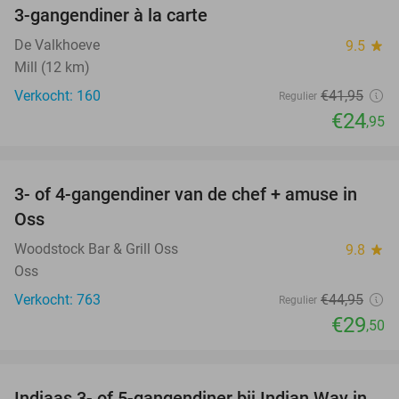
3-gangendiner à la carte
41%
De Valkhoeve
9.5
star
Mill (12 km)
Verkocht: 160
€41
,95
Regulier
€24
,95
favorite_border
3- of 4-gangendiner van de chef + amuse in
34%
Oss
Woodstock Bar & Grill Oss
9.8
star
Oss
Verkocht: 763
€44
,95
Regulier
€29
,50
favorite_border
Indiaas 3- of 5-gangendiner bij Indian Way in