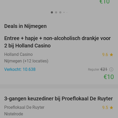
€10
favorite_border
Deals in Nijmegen
Entree + hapje + non-alcoholisch drankje voor
52%
2 bij Holland Casino
Holland Casino
9.6
star
Nijmegen (+12 locaties)
Verkocht: 10.638
€21
Regulier
€10
favorite_border
3-gangen keuzediner bij Proeflokaal De Ruyter
33%
NEW
TODAY
Proeflokaal De Ruyter
9.5
star
Nistelrode