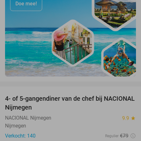
Doe mee!
favorite_border
4- of 5-gangendiner van de chef bij NACIONAL
32%
Nijmegen
NACIONAL Nijmegen
9.9
star
Nijmegen
Verkocht: 140
€79
Regulier