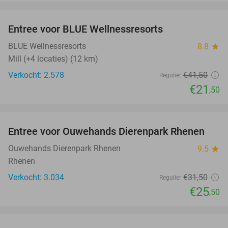
favorite_border
Entree voor BLUE Wellnessresorts
48%
BLUE Wellnessresorts
8.8
star
Mill (+4 locaties) (12 km)
Verkocht: 2.578
€41
,50
Regulier
€21
,50
favorite_border
Entree voor Ouwehands Dierenpark Rhenen
19%
Ouwehands Dierenpark Rhenen
9.5
star
Rhenen
Verkocht: 3.034
€31
,50
Regulier
€25
,50
favorite_border