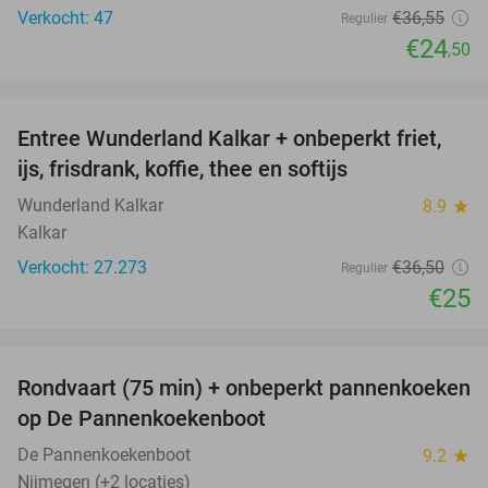
Verkocht: 47
€36
,55
Regulier
€24
,50
favorite_border
Entree Wunderland Kalkar + onbeperkt friet,
32%
ijs, frisdrank, koffie, thee en softijs
Wunderland Kalkar
8.9
star
Kalkar
Verkocht: 27.273
€36
,50
Regulier
€25
favorite_border
Rondvaart (75 min) + onbeperkt pannenkoeken
30%
op De Pannenkoekenboot
De Pannenkoekenboot
9.2
star
Nijmegen (+2 locaties)