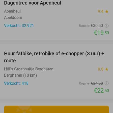
Dagentree voor Apenheul
36%
Apenheul
9.4
star
Apeldoorn
Verkocht: 32.921
€30
,50
Regulier
€19
,50
favorite_border
Huur fatbike, retrobike of e-chopper (3 uur) +
35%
route
Hill´s Groepsuitje Bergharen
9.8
star
Bergharen (10 km)
Verkocht: 418
€34
,50
Regulier
€22
,50