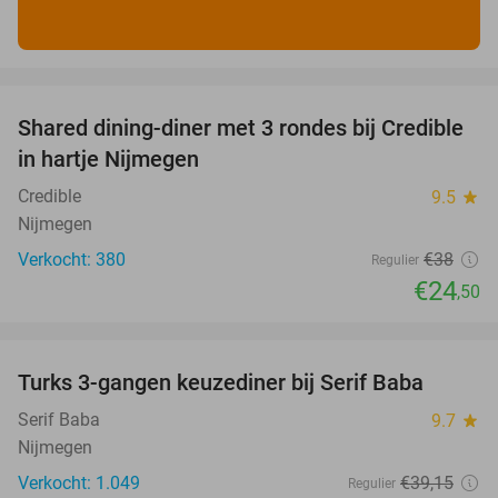
favorite_border
Shared dining-diner met 3 rondes bij Credible
36%
in hartje Nijmegen
Credible
9.5
star
Nijmegen
Verkocht: 380
€38
Regulier
€24
,50
favorite_border
Turks 3-gangen keuzediner bij Serif Baba
44%
Serif Baba
9.7
star
Nijmegen
Verkocht: 1.049
€39
,15
Regulier