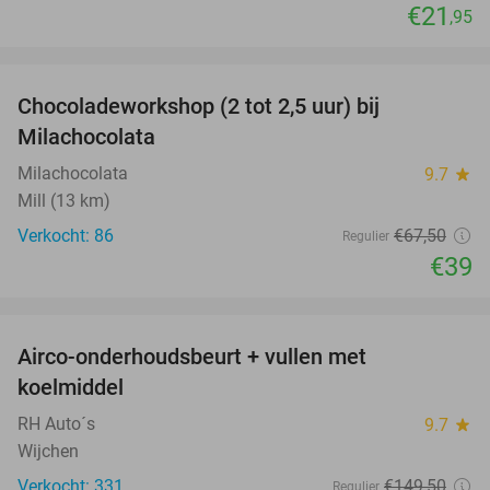
€21
,95
favorite_border
Chocoladeworkshop (2 tot 2,5 uur) bij
42%
Milachocolata
Milachocolata
9.7
star
Mill (13 km)
Verkocht: 86
€67
,50
Regulier
€39
favorite_border
Airco-onderhoudsbeurt + vullen met
57%
koelmiddel
RH Auto´s
9.7
star
Wijchen
Verkocht: 331
€149
,50
Regulier