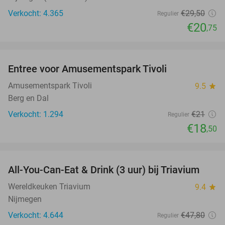
Verkocht: 4.365
€29
,50
Regulier
€20
,75
favorite_border
Entree voor Amusementspark Tivoli
12%
Amusementspark Tivoli
9.5
star
Berg en Dal
Verkocht: 1.294
€21
Regulier
€18
,50
favorite_border
All-You-Can-Eat & Drink (3 uur) bij Triavium
21%
Wereldkeuken Triavium
9.4
star
Nijmegen
Verkocht: 4.644
€47
,80
Regulier