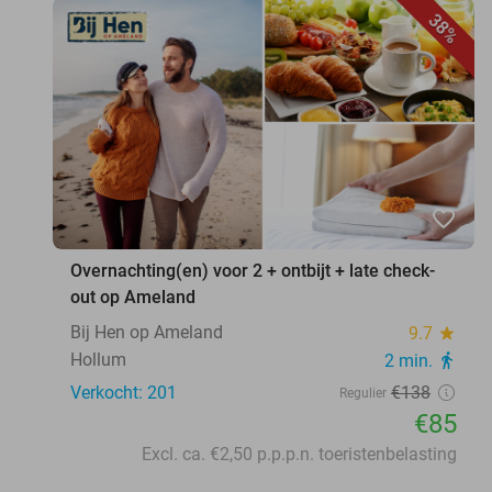
38%
favorite_border
Overnachting(en) voor 2 + ontbijt + late check-
out op Ameland
Bij Hen op Ameland
9.7
star
Hollum
2 min.
directions_walk
Verkocht: 201
€138
Regulier
€85
Excl. ca. €2,50 p.p.p.n. toeristenbelasting