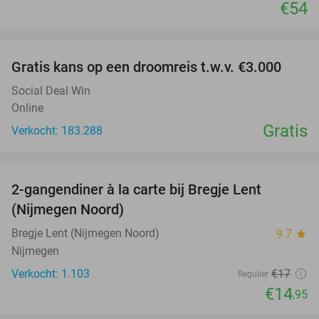
€54
favorite_border
Gratis kans op een droomreis t.w.v. €3.000
Social Deal Win
Online
Gratis
Verkocht: 183.288
favorite_border
2-gangendiner à la carte bij Bregje Lent
12%
(Nijmegen Noord)
Bregje Lent (Nijmegen Noord)
9.7
star
Nijmegen
Verkocht: 1.103
€17
Regulier
€14
,95
favorite_border