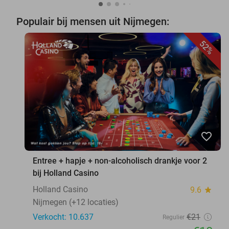
Populair bij mensen uit Nijmegen:
52%
favorite_border
Entree + hapje + non-alcoholisch drankje voor 2
bij Holland Casino
Holland Casino
9.6
star
Nijmegen (+12 locaties)
Verkocht: 10.637
€21
Regulier