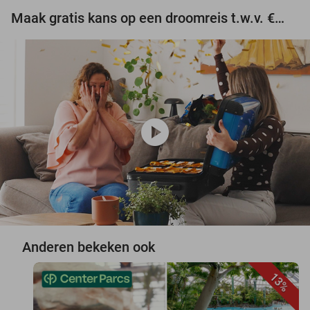
Maak gratis kans op een droomreis t.w.v. €3.000!
play_circle
Anderen bekeken ook
13%