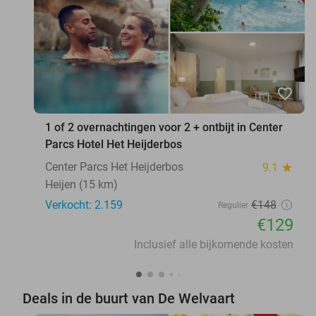
favorite_border
1 of 2 overnachtingen voor 2 + ontbijt in Center
Parcs Hotel Het Heijderbos
Center Parcs Het Heijderbos
9.1
star
Heijen (15 km)
Verkocht: 2.159
€148
Regulier
€129
Inclusief alle bijkomende kosten
Deals in de buurt van De Welvaart