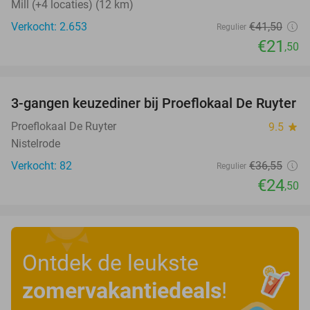
Mill (+4 locaties) (12 km)
Verkocht: 2.653
€41
,50
Regulier
€21
,50
favorite_border
3-gangen keuzediner bij Proeflokaal De Ruyter
33%
Proeflokaal De Ruyter
9.5
star
Nistelrode
Verkocht: 82
€36
,55
Regulier
€24
,50
Ontdek de leukste
zomervakantiedeals
!