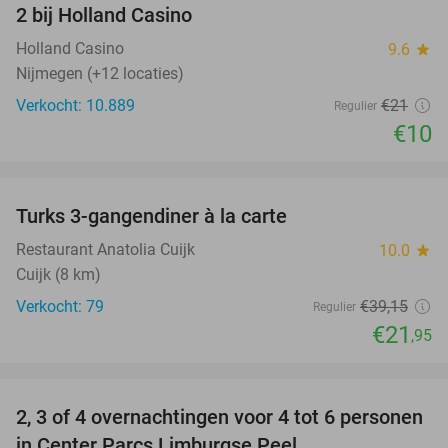
2 bij Holland Casino
Holland Casino
9.6
star
Nijmegen (+12 locaties)
Verkocht: 10.889
€21
Regulier
€10
favorite_border
Turks 3-gangendiner à la carte
44%
Restaurant Anatolia Cuijk
10.0
star
Cuijk (8 km)
Verkocht: 79
€39
,15
Regulier
€21
,95
favorite_border
2, 3 of 4 overnachtingen voor 4 tot 6 personen
in Center Parcs Limburgse Peel