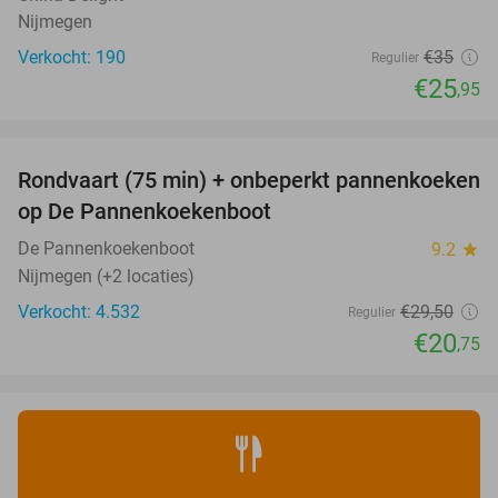
Nijmegen
Verkocht: 190
€35
Regulier
€25
,95
favorite_border
Rondvaart (75 min) + onbeperkt pannenkoeken
30%
op De Pannenkoekenboot
De Pannenkoekenboot
9.2
star
Nijmegen (+2 locaties)
Verkocht: 4.532
€29
,50
Regulier
€20
,75