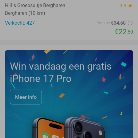
Hill´s Groepsuitje Bergharen
9.8
star
Bergharen (10 km)
Verkocht: 427
€34
,50
Regulier
€22
,50
Win vandaag een gratis
iPhone 17 Pro
Meer info