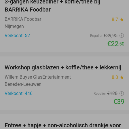
3-gangen keuzediner + koffie/thee bij
44%
BARRIKA Foodbar
BARRIKA Foodbar
8.7
star
Nijmegen
Verkocht: 52
€39
,95
Regulier
€22
,50
favorite_border
Workshop glasblazen + koffie/thee + lekkernij
68%
Willem Buyse GlasEntertainment
8.0
star
Beneden-Leeuwen
Verkocht: 446
€120
Regulier
€39
favorite_border
Entree + hapje + non-alcoholisch drankje voor
52%