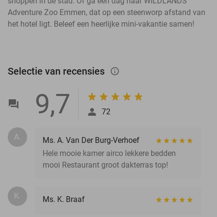
shoppen in de stad. Of ga een dag naar WILDLANDS
Adventure Zoo Emmen, dat op een steenworp afstand van
het hotel ligt. Beleef een heerlijke mini-vakantie samen!
Selectie van recensies
info_outlined
9,7
72
A.
Ms. A. Van Der Burg-Verhoef
Hele mooie kamer airco lekkere bedden
mooi Restaurant groot dakterras top!
K.
Ms. K. Braaf