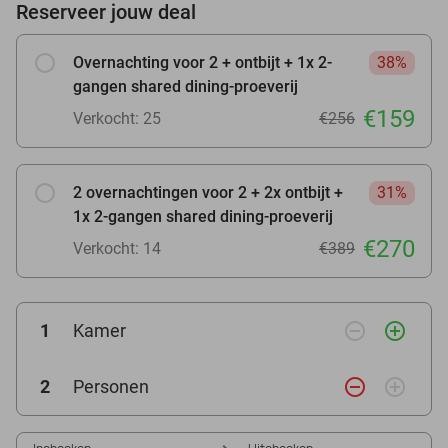
Reserveer jouw deal
Overnachting voor 2 + ontbijt + 1x 2-
38%
gangen shared dining-proeverij
€159
Verkocht: 25
€256
2 overnachtingen voor 2 + 2x ontbijt +
31%
1x 2-gangen shared dining-proeverij
€270
Verkocht: 14
€389
remove_circle_outline
add_circle_outline
1
Kamer
remove_circle_outline
add_circle_outline
2
Personen