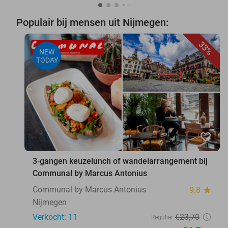
Populair bij mensen uit Nijmegen:
33%
NEW
TODAY
favorite_border
3-gangen keuzelunch of wandelarrangement bij
Communal by Marcus Antonius
Communal by Marcus Antonius
9.8
star
Nijmegen
Verkocht: 11
€23
,70
Regulier