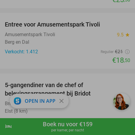
favorite_border
Entree voor Amusementspark Tivoli
12%
Amusementspark Tivoli
9.5
star
Berg en Dal
Verkocht: 1.412
€21
Regulier
€18
,50
favorite_border
5-gangendiner van de chef of
20%
belevingsarrangement bij Bridot
close
OPEN IN APP
Bridot
9.9
star
Elst (8 km)
Verkocht: 141
€74
,50
Regulier
Boek nu voor €159
hotel
shopping_cart
Boek nu
navigate_next
€59
,50
per kamer, per nacht