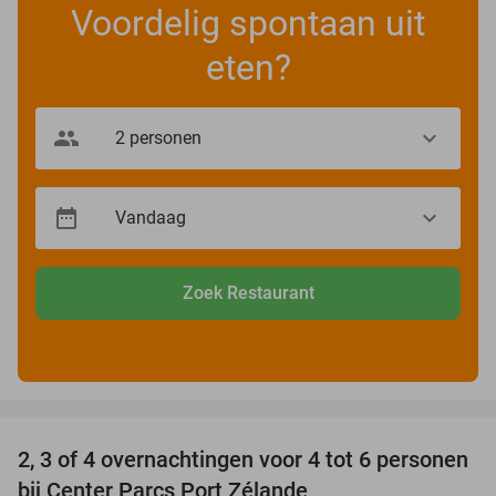
Voordelig spontaan uit
eten?
Zoek Restaurant
favorite_border
2, 3 of 4 overnachtingen voor 4 tot 6 personen
15%
bij Center Parcs Port Zélande