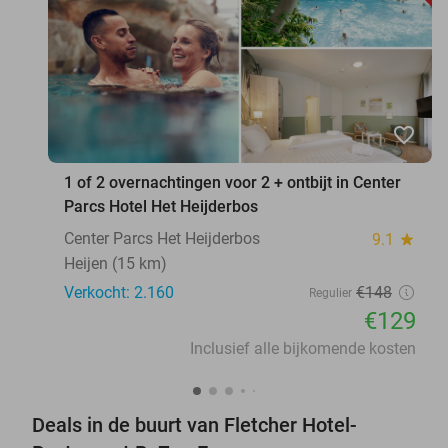
favorite_border
1 of 2 overnachtingen voor 2 + ontbijt in Center
Parcs Hotel Het Heijderbos
Center Parcs Het Heijderbos
9.1
star
Heijen (15 km)
Verkocht: 2.160
€148
Regulier
€129
Inclusief alle bijkomende kosten
Deals in de buurt van Fletcher Hotel-