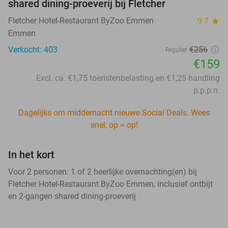
shared dining-proeverij bij Fletcher
Fletcher Hotel-Restaurant ByZoo Emmen
9.7
star
Emmen
Verkocht: 403
€256
Regulier
€159
Excl. ca. €1,75 toeristenbelasting en €1,25 handling
p.p.p.n.
Dagelijks om middernacht nieuwe Social Deals. Wees
snel, op = op!
In het kort
Voor 2 personen: 1 of 2 heerlijke overnachting(en) bij
Fletcher Hotel-Restaurant ByZoo Emmen, inclusief ontbijt
en 2-gangen shared dining-proeverij