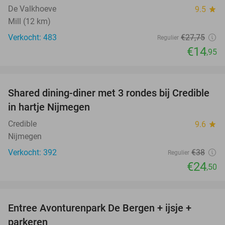
De Valkhoeve
9.5
star
Mill (12 km)
Verkocht: 483
€27
,75
Regulier
€14
,95
favorite_border
Shared dining-diner met 3 rondes bij Credible
36%
in hartje Nijmegen
Credible
9.6
star
Nijmegen
Verkocht: 392
€38
Regulier
€24
,50
favorite_border
Entree Avonturenpark De Bergen + ijsje +
48%
parkeren