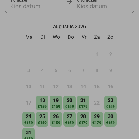
Inchecken
Uitchecken
Kies datum
Kies datum
augustus 2026
Ma
Di
Wo
Do
Vr
Za
Zo
1
2
3
4
5
6
7
8
9
10
11
12
13
14
15
16
18
19
20
21
23
17
22
€159
€159
€159
€179
€159
24
25
26
27
28
29
30
€159
€159
€159
€159
€179
€179
€159
31
€159