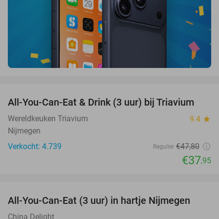
favorite_border
All-You-Can-Eat & Drink (3 uur) bij Triavium
21%
Wereldkeuken Triavium
9.4
star
Nijmegen
Verkocht: 4.739
€47
,80
Regulier
€37
,95
favorite_border
All-You-Can-Eat (3 uur) in hartje Nijmegen
26%
China Delight