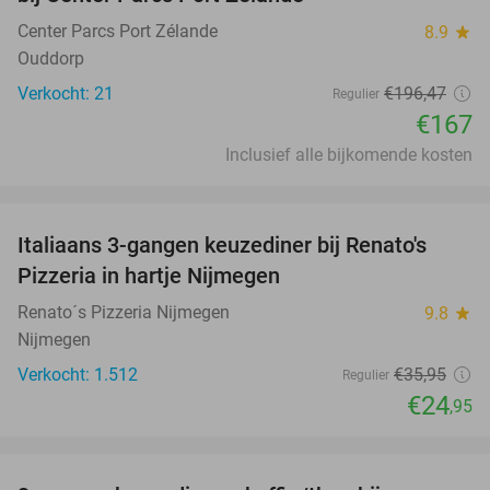
Center Parcs Port Zélande
8.9
star
Ouddorp
Verkocht: 21
€196
,47
Regulier
€167
Inclusief alle bijkomende kosten
favorite_border
Italiaans 3-gangen keuzediner bij Renato's
31%
Pizzeria in hartje Nijmegen
Renato´s Pizzeria Nijmegen
9.8
star
Nijmegen
Verkocht: 1.512
€35
,95
Regulier
€24
,95
favorite_border