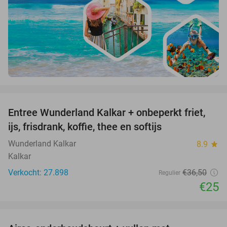
favorite_border
Entree Wunderland Kalkar + onbeperkt friet,
32%
ijs, frisdrank, koffie, thee en softijs
Wunderland Kalkar
8.9
star
Kalkar
Verkocht: 27.898
€36
,50
Regulier
€25
favorite_border