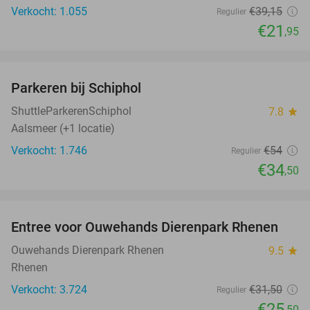
Verkocht: 1.055
€39
,15
Regulier
€21
,95
favorite_border
Parkeren bij Schiphol
36%
ShuttleParkerenSchiphol
7.8
star
Aalsmeer (+1 locatie)
Verkocht: 1.746
€54
Regulier
€34
,50
favorite_border
Entree voor Ouwehands Dierenpark Rhenen
19%
Ouwehands Dierenpark Rhenen
9.5
star
Rhenen
Verkocht: 3.724
€31
,50
Regulier
€25
,50