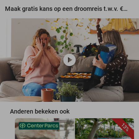
Maak gratis kans op een droomreis t.w.v. €3.000!
play_circle
Anderen bekeken ook
13%