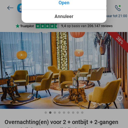
Open
7 dagen per week beschikbaar
10+ miljoen leden
Annuleer
Bereikbaar tot 21:00
9,4
op basis van
206.147 reviews
Ontdek 15.000+ deals
38%
7 dagen per week beschikbaar
10+ miljoen leden
favorite_border
Overnachting(en) voor 2 + ontbijt + 2-gangen