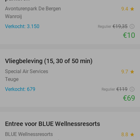
Avonturenpark De Bergen
9.4
star
Wanroij
Verkocht: 3.150
€19
,35
Regulier
€10
favorite_border
Vliegbeleving (15, 30 of 50 min)
42%
Special Air Services
9.7
star
Teuge
Verkocht: 679
€119
Regulier
€69
favorite_border
Entree voor BLUE Wellnessresorts
48%
BLUE Wellnessresorts
8.8
star