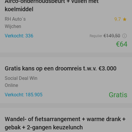
Airco-onderhoudsbeurt + vullen met
57%
koelmiddel
RH Auto´s
9.7
star
Wijchen
Verkocht: 336
€149
,50
Regulier
€64
favorite_border
Gratis kans op een droomreis t.w.v. €3.000
Social Deal Win
Online
Gratis
Verkocht: 185.905
favorite_border
Wandel- of fietsarrangement + warme drank +
46%
gebak + 2-gangen keuzelunch