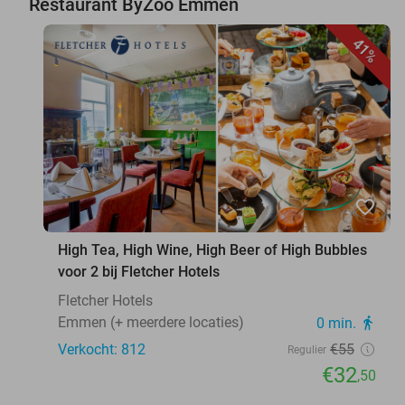
Restaurant ByZoo Emmen
41%
favorite_border
High Tea, High Wine, High Beer of High Bubbles
voor 2 bij Fletcher Hotels
Fletcher Hotels
Emmen (+ meerdere locaties)
0 min.
directions_walk
Verkocht: 812
€55
Regulier
€32
,50