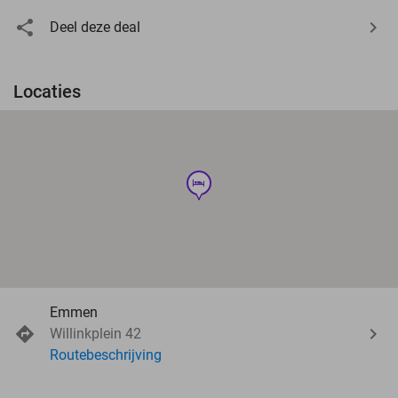
Deel deze deal
Locaties
hotel
Emmen
Willinkplein 42
Routebeschrijving