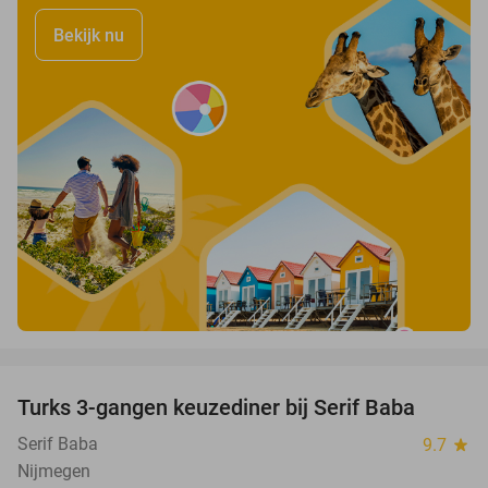
Bekijk nu
favorite_border
Turks 3-gangen keuzediner bij Serif Baba
44%
Serif Baba
9.7
star
Nijmegen