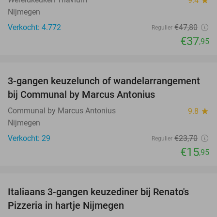
9.4
Nijmegen
Verkocht: 4.772
€47
,80
Regulier
€37
,95
favorite_border
3-gangen keuzelunch of wandelarrangement
33%
bij Communal by Marcus Antonius
Communal by Marcus Antonius
9.8
star
Nijmegen
Verkocht: 29
€23
,70
Regulier
€15
,95
favorite_border
Italiaans 3-gangen keuzediner bij Renato's
31%
Pizzeria in hartje Nijmegen