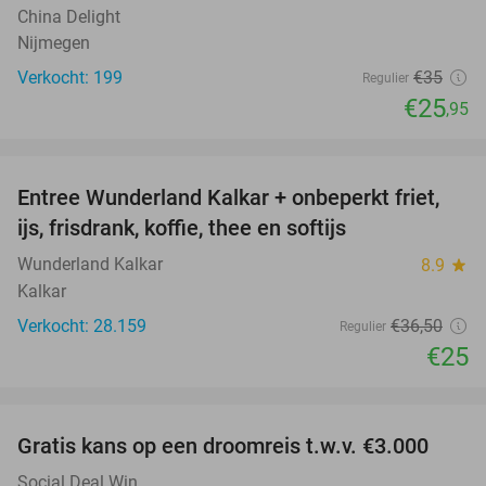
China Delight
Nijmegen
Verkocht: 199
€35
Regulier
€25
,95
favorite_border
Entree Wunderland Kalkar + onbeperkt friet,
32%
ijs, frisdrank, koffie, thee en softijs
Wunderland Kalkar
8.9
star
Kalkar
Verkocht: 28.159
€36
,50
Regulier
€25
favorite_border
Gratis kans op een droomreis t.w.v. €3.000
Social Deal Win