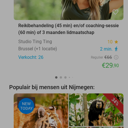
favorite_border
Reikibehandeling (45 min) en/of coaching-sessie
(60 min) of 3 maanden lidmaatschap
Studio Ting Ting
10
star
Brussel (+1 locatie)
2 min.
directions_walk
Verkocht: 26
€66
Regulier
€29
,90
Populair bij mensen uit Nijmegen:
34%
NEW
TODAY