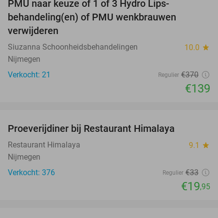
PMU naar keuze of 1 of 3 Hydro Lips-
62%
behandeling(en) of PMU wenkbrauwen
verwijderen
Siuzanna Schoonheidsbehandelingen
10.0
star
Nijmegen
Verkocht: 21
€370
Regulier
€139
favorite_border
Proeverijdiner bij Restaurant Himalaya
40%
Restaurant Himalaya
9.1
star
Nijmegen
Verkocht: 376
€33
Regulier
€19
,95
favorite_border