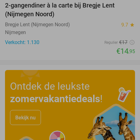
2-gangendiner à la carte bij Bregje Lent
12%
(Nijmegen Noord)
Bregje Lent (Nijmegen Noord)
9.7
star
Nijmegen
Verkocht: 1.130
€17
Regulier
€14
,95
Ontdek de leukste
zomervakantiedeals
!
Bekijk nu