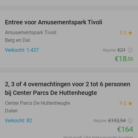
favorite_border
Entree voor Amusementspark Tivoli
12%
Amusementspark Tivoli
9.5
star
Berg en Dal
Verkocht: 1.437
€21
Regulier
€18
,50
favorite_border
2, 3 of 4 overnachtingen voor 2 tot 6 personen
15%
bij Center Parcs De Huttenheugte
Center Parcs De Huttenheugte
9.5
star
Dalen
Verkocht: 82
€192
,94
Regulier
€164
Inclusief alle bijkomende kosten