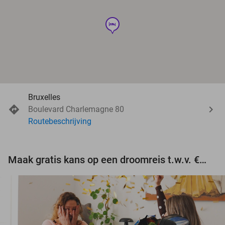
hotel
Bruxelles
Boulevard Charlemagne 80
Routebeschrijving
Maak gratis kans op een droomreis t.w.v. €3.000!