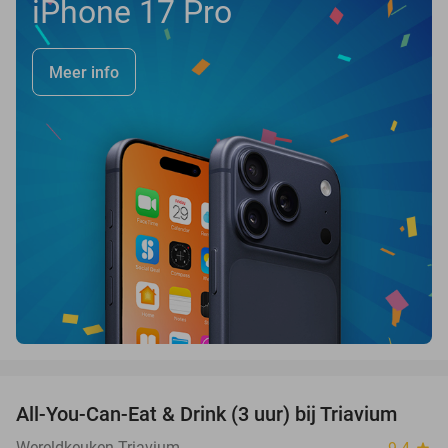
iPhone 17 Pro
Meer info
favorite_border
All-You-Can-Eat & Drink (3 uur) bij Triavium
21%
Wereldkeuken Triavium
star