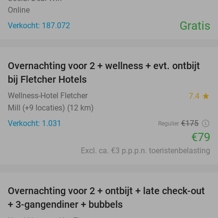
Online
Gratis
Verkocht: 187.072
favorite_border
Overnachting voor 2 + wellness + evt. ontbijt
55%
bij Fletcher Hotels
Wellness-Hotel Fletcher
7.4
star
Mill (+9 locaties) (12 km)
Verkocht: 1.031
€175
Regulier
€79
Excl. ca. €3 p.p.p.n. toeristenbelasting
favorite_border
Overnachting voor 2 + ontbijt + late check-out
46%
+ 3-gangendiner + bubbels