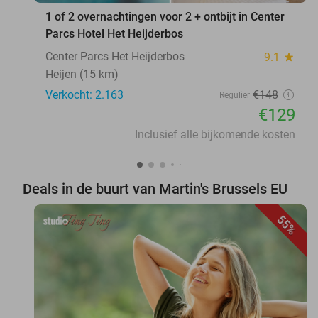
1 of 2 overnachtingen voor 2 + ontbijt in Center
Parcs Hotel Het Heijderbos
Center Parcs Het Heijderbos
9.1
star
Heijen (15 km)
Verkocht: 2.163
€148
Regulier
€129
Inclusief alle bijkomende kosten
Deals in de buurt van Martin's Brussels EU
55%