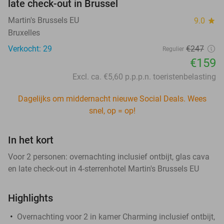
late check-out in Brussel
Martin's Brussels EU
9.0
star
Bruxelles
Verkocht: 29
€247
Regulier
€159
Excl. ca. €5,60 p.p.p.n. toeristenbelasting
Dagelijks om middernacht nieuwe Social Deals. Wees
snel, op = op!
In het kort
Voor 2 personen: overnachting inclusief ontbijt, glas cava
en late check-out in 4-sterrenhotel Martin's Brussels EU
Highlights
Overnachting voor 2 in kamer Charming inclusief ontbijt,