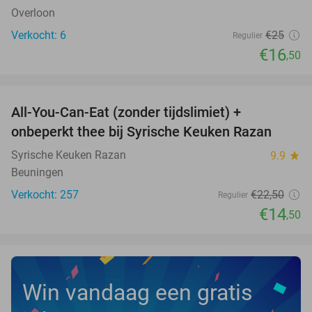
Overloon
Verkocht: 6
€25
Regulier
€16
,50
favorite_border
All-You-Can-Eat (zonder tijdslimiet) +
36%
onbeperkt thee bij Syrische Keuken Razan
Syrische Keuken Razan
9.9
star
Beuningen
Verkocht: 257
€22
,50
Regulier
€14
,50
Win vandaag een gratis