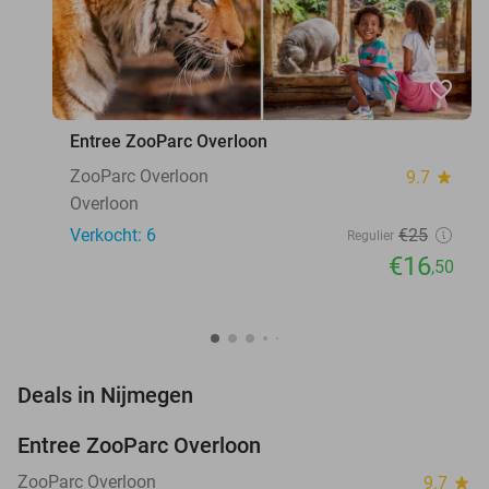
favorite_border
Entree ZooParc Overloon
ZooParc Overloon
9.7
star
Overloon
Verkocht: 6
€25
Regulier
€16
,50
favorite_border
Deals in Nijmegen
Entree ZooParc Overloon
34%
NEW
TODAY
ZooParc Overloon
9.7
star