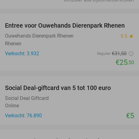
favorite_border
Entree voor Ouwehands Dierenpark Rhenen
19%
Ouwehands Dierenpark Rhenen
9.5
star
Rhenen
Verkocht: 3.932
€31
,50
Regulier
€25
,50
favorite_border
Social Deal-giftcard van 5 tot 100 euro
Social Deal Giftcard
Online
€5
Verkocht: 76.890
favorite_border