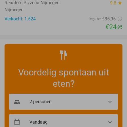
Renato´s Pizzeria Nijmegen
9.8
star
Nijmegen
Verkocht: 1.524
€35
,95
Regulier
€24
,95
Voordelig spontaan uit
eten?