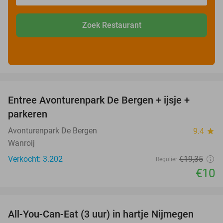
Zoek Restaurant
favorite_border
Entree Avonturenpark De Bergen + ijsje +
48%
parkeren
Avonturenpark De Bergen
9.4
star
Wanroij
Verkocht: 3.202
€19
,35
Regulier
€10
favorite_border
All-You-Can-Eat (3 uur) in hartje Nijmegen
26%