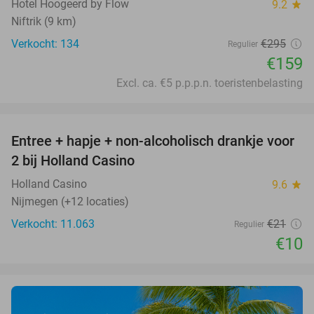
Hotel Hoogeerd by Flow
9.2
star
Niftrik (9 km)
Verkocht: 134
€295
Regulier
€159
Excl. ca. €5 p.p.p.n. toeristenbelasting
favorite_border
Entree + hapje + non-alcoholisch drankje voor
52%
2 bij Holland Casino
Holland Casino
9.6
star
Nijmegen (+12 locaties)
Verkocht: 11.063
€21
Regulier
€10