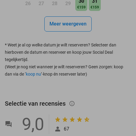
30
31
26
27
28
29
€159
€159
Meer weergeven
*
Weet je al op welke datum je wilt reserveren? Selecteer dan
hierboven de datum en reserveer en koop jouw Social Deal
tegelijkertijd.
(Weet je nog niet wanneer je wilt reserveren? Geen zorgen: koop
dan via de ‘
koop nu
’-knop én reserveer later)
Selectie van recensies
info_outlined
9,0
67