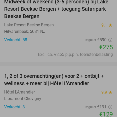
Midweek of weekend (3-6 personen) bij Lake
53%
Resort Beekse Bergen + toegang Safaripark
Beekse Bergen
Lake Resort Beekse Bergen
9.1
star
Hilvarenbeek, 5081 NJ
Verkocht: 58
€590
Regulier
€275
Excl. ca. €2,65 p.p.p.n. toeristenbelasting
favorite_border
1, 2 of 3 overnachting(en) voor 2 + ontbijt +
32%
NEW
wellness + meer bij Hôtel L'Amandier
TODAY
Hôtel L'Amandier
9.9
star
Libramont-Chevigny
Verkocht: 3
€191
Regulier
€129