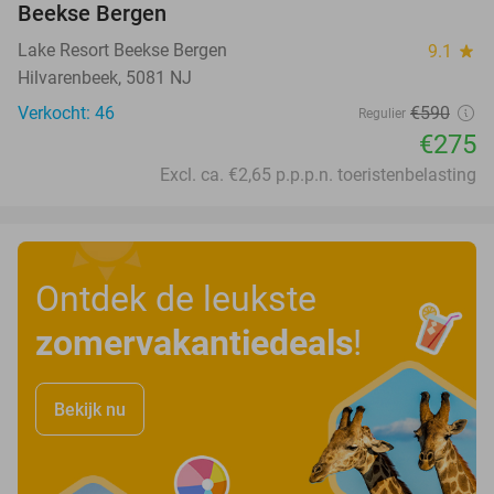
Beekse Bergen
Lake Resort Beekse Bergen
9.1
star
Hilvarenbeek, 5081 NJ
Verkocht: 46
€590
Regulier
€275
Excl. ca. €2,65 p.p.p.n. toeristenbelasting
Ontdek de leukste
zomervakantiedeals
!
Bekijk nu