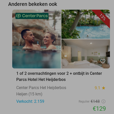
Anderen bekeken ook
13%
favorite_border
1 of 2 overnachtingen voor 2 + ontbijt in Center
Parcs Hotel Het Heijderbos
Center Parcs Het Heijderbos
9.1
star
Heijen (15 km)
Verkocht: 2.159
€148
Regulier
€129