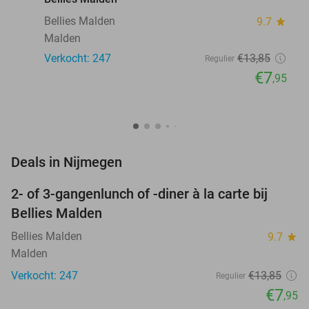
Bellies Malden
9.7
star
Malden
Verkocht: 247
€13
,85
Regulier
€7
,95
favorite_border
Deals in Nijmegen
2- of 3-gangenlunch of -diner à la carte bij
43%
Bellies Malden
Bellies Malden
9.7
star
Malden
Verkocht: 247
€13
,85
Regulier
€7
,95