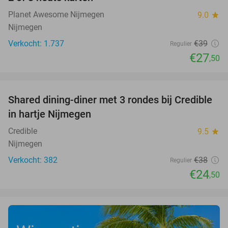
29%
Planet Awesome Nijmegen
9.0
star
Nijmegen
Verkocht: 1.737
€39
Regulier
€27
,50
favorite_border
Shared dining-diner met 3 rondes bij Credible
36%
in hartje Nijmegen
Credible
9.5
star
Nijmegen
Verkocht: 382
€38
Regulier
€24
,50