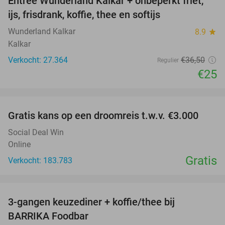
Entree Wunderland Kalkar + onbeperkt friet,
32%
ijs, frisdrank, koffie, thee en softijs
Wunderland Kalkar
8.9
star
Kalkar
Verkocht: 27.364
€36
,50
Regulier
€25
favorite_border
Gratis kans op een droomreis t.w.v. €3.000
Social Deal Win
Online
Gratis
Verkocht: 183.783
favorite_border
3-gangen keuzediner + koffie/thee bij
44%
BARRIKA Foodbar