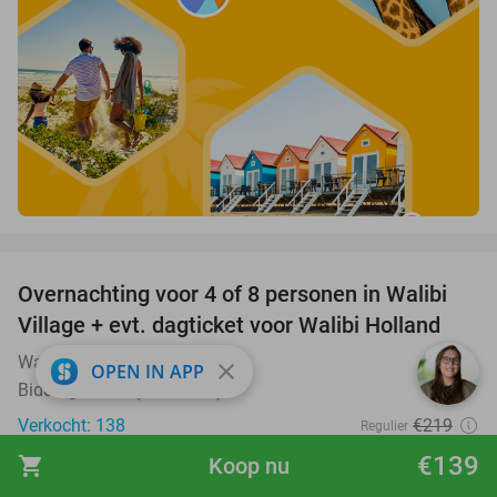
favorite_border
Overnachting voor 4 of 8 personen in Walibi
20%
Village + evt. dagticket voor Walibi Holland
Walibi Village
9.1
star
close
OPEN IN APP
Biddinghuizen (+1 locatie)
Verkocht: 138
€219
Regulier
€175
€139
shopping_cart
Koop nu
Excl. ca. €1,69 p.p.p.n. toeristenbelasting