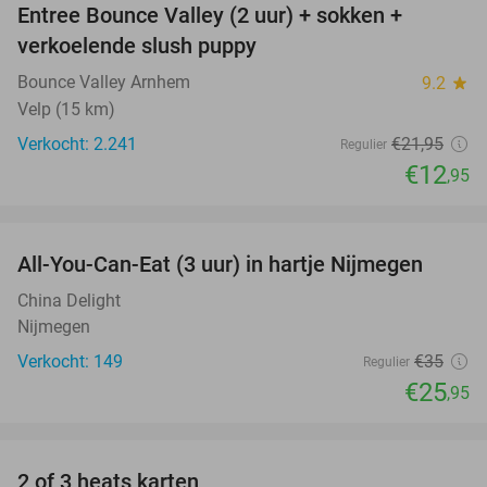
Entree Bounce Valley (2 uur) + sokken +
41%
verkoelende slush puppy
Bounce Valley Arnhem
9.2
star
Velp (15 km)
Verkocht: 2.241
€21
,95
Regulier
€12
,95
favorite_border
All-You-Can-Eat (3 uur) in hartje Nijmegen
26%
China Delight
Nijmegen
Verkocht: 149
€35
Regulier
€25
,95
favorite_border
2 of 3 heats karten