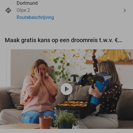
Dortmund
Olpe 2
Routebeschrijving
Maak gratis kans op een droomreis t.w.v. €3.000!
play_circle