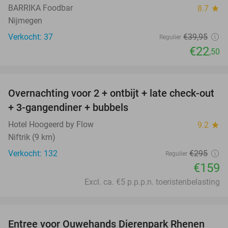
BARRIKA Foodbar
8.7
star
Nijmegen
Verkocht: 37
€39
,95
Regulier
€22
,50
favorite_border
Overnachting voor 2 + ontbijt + late check-out
46%
+ 3-gangendiner + bubbels
Hotel Hoogeerd by Flow
9.2
star
Niftrik (9 km)
Verkocht: 132
€295
Regulier
€159
Excl. ca. €5 p.p.p.n. toeristenbelasting
favorite_border
Entree voor Ouwehands Dierenpark Rhenen
19%