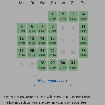
Ma
Di
Wo
Do
Vr
Za
Zo
1
2
3
4
€149
€149
€149
€149
5
6
7
8
11
9
10
€149
€149
€149
€149
€149
12
13
14
15
18
16
17
€149
€149
€149
€149
€149
19
20
21
22
25
23
24
€149
€149
€149
€149
€149
28
29
30
31
26
27
€149
€149
€149
€149
Meer weergeven
*
Weet je al op welke datum je wilt reserveren? Selecteer dan
hierboven de datum en reserveer en koop jouw Social Deal