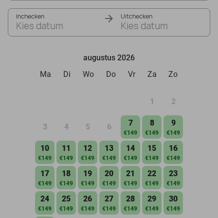
Inchecken
Uitchecken
Kies datum
Kies datum
augustus 2026
Ma
Di
Wo
Do
Vr
Za
Zo
1
2
7
8
9
3
4
5
6
€149
€149
€149
10
11
12
13
14
15
16
€149
€149
€149
€149
€149
€149
€149
17
18
19
20
21
22
23
€149
€149
€149
€149
€149
€149
€149
24
25
26
27
28
29
30
€149
€149
€149
€149
€149
€149
€149