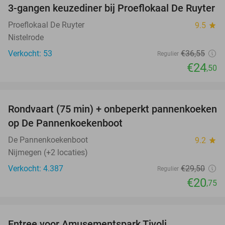
3-gangen keuzediner bij Proeflokaal De Ruyter
33%
Proeflokaal De Ruyter
9.5
star
Nistelrode
Verkocht: 53
€36
,55
Regulier
€24
,50
favorite_border
Rondvaart (75 min) + onbeperkt pannenkoeken
30%
op De Pannenkoekenboot
De Pannenkoekenboot
9.2
star
Nijmegen (+2 locaties)
Verkocht: 4.387
€29
,50
Regulier
€20
,75
favorite_border
Entree voor Amusementspark Tivoli