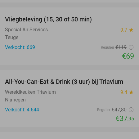
favorite_border
Vliegbeleving (15, 30 of 50 min)
42%
Special Air Services
9.7
star
Teuge
Verkocht: 669
€119
Regulier
€69
favorite_border
All-You-Can-Eat & Drink (3 uur) bij Triavium
21%
Wereldkeuken Triavium
9.4
star
Nijmegen
Verkocht: 4.644
€47
,80
Regulier
€37
,95
favorite_border