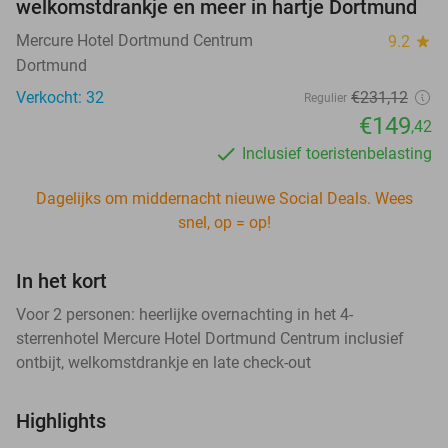
welkomstdrankje en meer in hartje Dortmund
Mercure Hotel Dortmund Centrum
9.2
star
Dortmund
Verkocht: 32
€231
,12
Regulier
€149
,42
Inclusief toeristenbelasting
Dagelijks om middernacht nieuwe Social Deals. Wees
snel, op = op!
In het kort
Voor 2 personen: heerlijke overnachting in het 4-
sterrenhotel Mercure Hotel Dortmund Centrum inclusief
ontbijt, welkomstdrankje en late check-out
Highlights