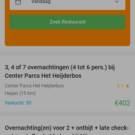
Zoek Restaurant
favorite_border
3, 4 of 7 overnachtingen (4 tot 6 pers.) bij
Center Parcs Het Heijderbos
Center Parcs Het Heijderbos
9.1
star
Heijen (15 km)
€402
Verkocht: 50
favorite_border
Overnachting(en) voor 2 + ontbijt + late check-
53%