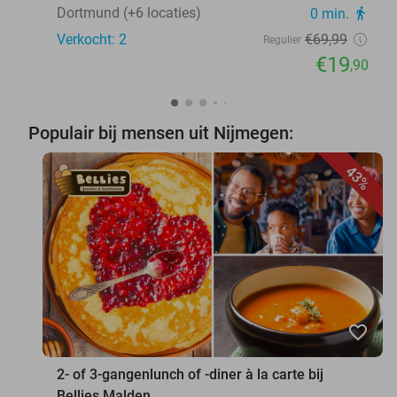
Dortmund (+6 locaties)
0 min.
directions_walk
Verkocht: 2
€69
,99
Regulier
€19
,90
Populair bij mensen uit Nijmegen:
43%
favorite_border
2- of 3-gangenlunch of -diner à la carte bij
Bellies Malden