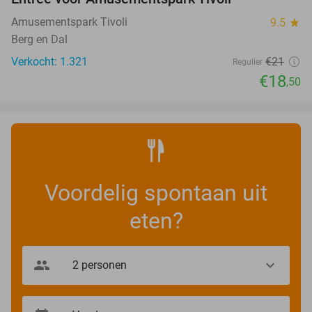
12%
Amusementspark Tivoli
9.5
star
Berg en Dal
Verkocht: 1.321
€21
Regulier
€18
,50
Voordelig spontaan uit
eten?