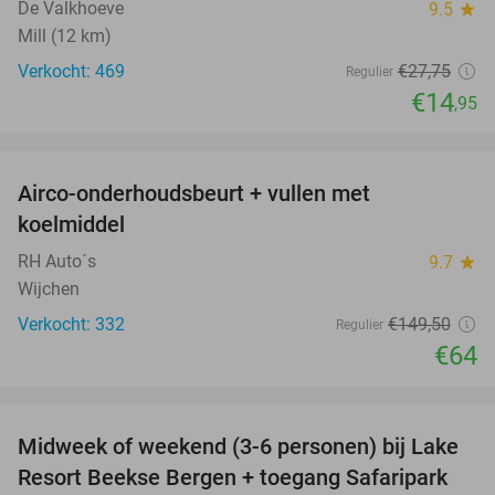
De Valkhoeve
9.5
star
Mill (12 km)
Verkocht: 469
€27
,75
Regulier
€14
,95
favorite_border
Airco-onderhoudsbeurt + vullen met
57%
koelmiddel
RH Auto´s
9.7
star
Wijchen
Verkocht: 332
€149
,50
Regulier
€64
favorite_border
Midweek of weekend (3-6 personen) bij Lake
53%
Resort Beekse Bergen + toegang Safaripark