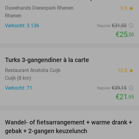
Ouwehands Dierenpark Rhenen
9.5
star
Rhenen
Verkocht: 3.136
€31
,50
Regulier
€25
,50
favorite_border
Turks 3-gangendiner à la carte
44%
Restaurant Anatolia Cuijk
10.0
star
Cuijk (8 km)
Verkocht: 71
€39
,15
Regulier
€21
,95
favorite_border
Wandel- of fietsarrangement + warme drank +
46%
gebak + 2-gangen keuzelunch