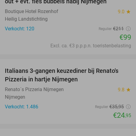
out + evt. fles bubbels nabij Nijmegen
Boutique Hotel Rozenhof
9.0
star
Heilig Landstichting
Verkocht: 120
€211
Regulier
€99
Excl. ca. €3 p.p.p.n. toeristenbelasting
favorite_border
Italiaans 3-gangen keuzediner bij Renato's
31%
Pizzeria in hartje Nijmegen
Renato´s Pizzeria Nijmegen
9.8
star
Nijmegen
Verkocht: 1.486
€35
,95
Regulier
€24
,95
favorite_border