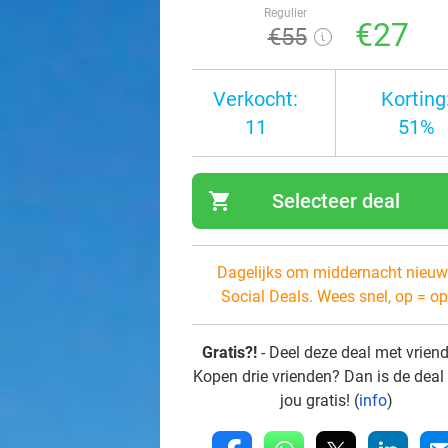
Regulier
€27
€55
Verkocht:
Korting
11
51%
shopping_cart
Selecteer deal
navi
Dagelijks om middernacht nieuw
Social Deals. Wees snel, op = op
Gratis?!
- Deel deze deal met vrien
Kopen drie vrienden? Dan is de deal
jou gratis! (
info
)