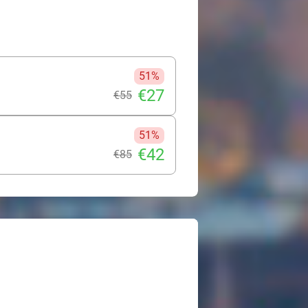
51%
€27
€55
51%
€42
€85