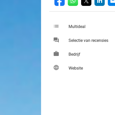
whatsapp
linkedin
fb
mai
list
keybo
Multideal
chat
keybo
Selectie van recensies
work
keybo
Bedrijf
language
keybo
Website