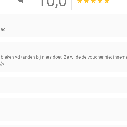
10,0
had
t bleken vd tanden bij niets doet. Ze wilde de voucher niet inne
.👍