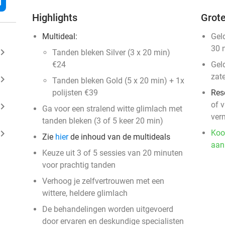
l
Highlights
Grote
Multideal:
Gel
30 
ard_arrow_right
Tanden bleken Silver (3 x 20 min)
€24
Gel
zat
ard_arrow_right
Tanden bleken Gold (5 x 20 min) + 1x
polijsten €39
Res
of v
ard_arrow_right
Ga voor een stralend witte glimlach met
ver
tanden bleken (3 of 5 keer 20 min)
ard_arrow_right
Koo
Zie
hier
de inhoud van de multideals
aan
Keuze uit 3 of 5 sessies van 20 minuten
voor prachtig tanden
Verhoog je zelfvertrouwen met een
wittere, heldere glimlach
De behandelingen worden uitgevoerd
door ervaren en deskundige specialisten