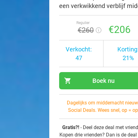
een verkwikkend verblijf mid
Regulier
€206
€260
Verkocht:
Korting
47
21%
shopping_cart
Boek nu
navi
Dagelijks om middernacht nieuw
Social Deals. Wees snel, op = op
Gratis?!
- Deel deze deal met vrien
Kopen drie vrienden? Dan is de deal