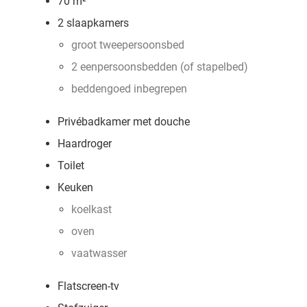
70 m²
2 slaapkamers
groot tweepersoonsbed
2 eenpersoonsbedden (of stapelbed)
beddengoed inbegrepen
Privébadkamer met douche
Haardroger
Toilet
Keuken
koelkast
oven
vaatwasser
Flatscreen-tv