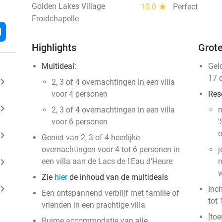
Golden Lakes Village
10.0
star
Perfect
Froidchapelle
l
Highlights
Grote
Multideal:
Gel
17 
ard_arrow_right
​2, 3 of 4 overnachtingen in een villa
voor 4 personen
Res
ard_arrow_right
2, 3 of 4 overnachtingen in een villa
n
voor 6 personen
'
o
ard_arrow_right
Geniet van 2, 3 of 4 heerlijke
overnachtingen voor 4 tot 6 personen in
j
ard_arrow_right
een villa aan de Lacs de l'Eau d'Heure
r
w
Zie
hier
de inhoud van de multideals
ard_arrow_right
Inc
Een ontspannend verblijf met familie of
tot 
vrienden in een prachtige villa
[toe
Ruime accommodatie van alle