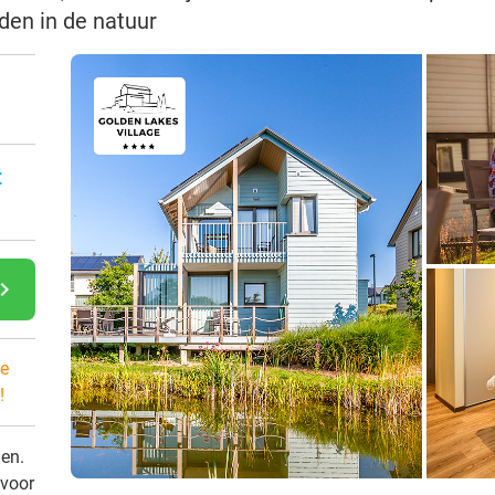
den in de natuur
:
gate_next
e
!
den.
 voor