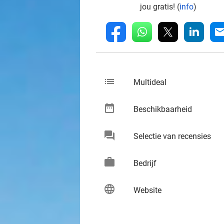
jou gratis! (
info
)
whatsapp
linkedin
fb
mai
list
keybo
Multideal
date_range
keybo
Beschikbaarheid
chat
keybo
Selectie van recensies
work
keybo
Bedrijf
language
keybo
Website