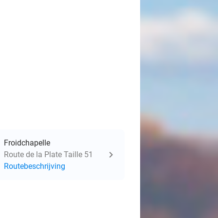
Froidchapelle
Route de la Plate Taille 51
Routebeschrijving