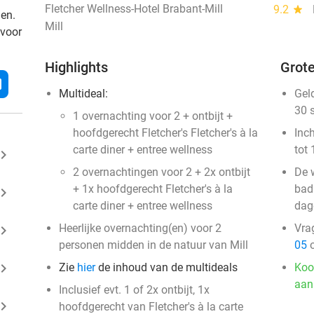
Fletcher Wellness-Hotel Brabant-Mill
9.2
star
den.
Mill
 voor
Highlights
Grote
l
Multideal:
Gel
30 
1 overnachting voor 2 + ontbijt +
hoofdgerecht Fletcher's Fletcher's à la
Inc
carte diner + entree wellness
tot 
ard_arrow_right
2 overnachtingen voor 2 + 2x ontbijt
De w
+ 1x hoofdgerecht Fletcher's à la
badk
ard_arrow_right
carte diner + entree wellness
dag
Heerlijke overnachting(en) voor 2
Vra
ard_arrow_right
personen midden in de natuur van Mill
05
o
ard_arrow_right
Zie
hier
de inhoud van de multideals
Koo
aan
Inclusief evt. 1 of 2x ontbijt, 1x
ard_arrow_right
hoofdgerecht van Fletcher's à la carte