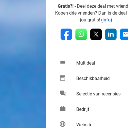
Gratis?!
- Deel deze deal met vrien
Kopen drie vrienden? Dan is de deal
jou gratis! (
info
)
whatsapp
linkedin
fb
mai
list
keybo
Multideal
date_range
keybo
Beschikbaarheid
chat
keybo
Selectie van recensies
work
keybo
Bedrijf
language
keybo
Website