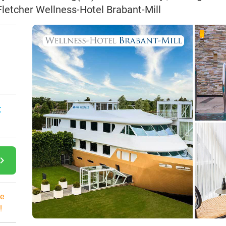
 Fletcher Wellness-Hotel Brabant-Mill
:
gate_next
e
!