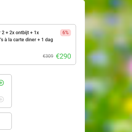
2 + 2x ontbijt + 1x
6%
s à la carte diner + 1 dag
€290
€309
rcle_outline
rcle_outline