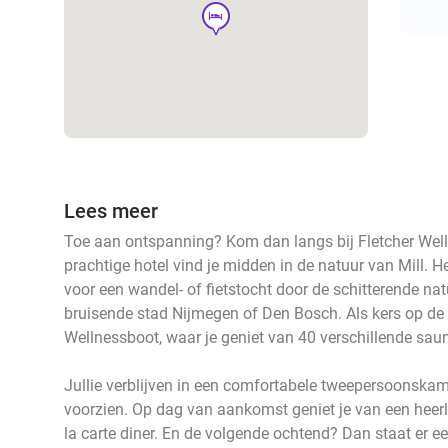
hotel
Lees meer
Toe aan ontspanning? Kom dan langs bij Fletcher Welln
prachtige hotel vind je midden in de natuur van Mill. He
voor een wandel- of fietstocht door de schitterende na
bruisende stad Nijmegen of Den Bosch. Als kers op de 
Wellnessboot, waar je geniet van 40 verschillende saun
Jullie verblijven in een comfortabele tweepersoonskam
voorzien. Op dag van aankomst geniet je van een heerli
la carte diner. En de volgende ochtend? Dan staat er een 