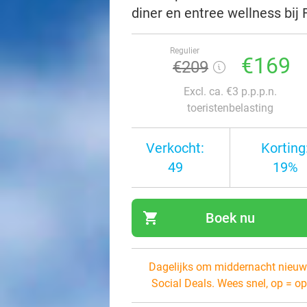
diner en entree wellness bij
Regulier
€169
€209
Excl. ca. €3 p.p.p.n.
toeristenbelasting
Verkocht:
Korting
49
19%
shopping_cart
Boek nu
navi
Dagelijks om middernacht nieuw
Social Deals. Wees snel, op = op