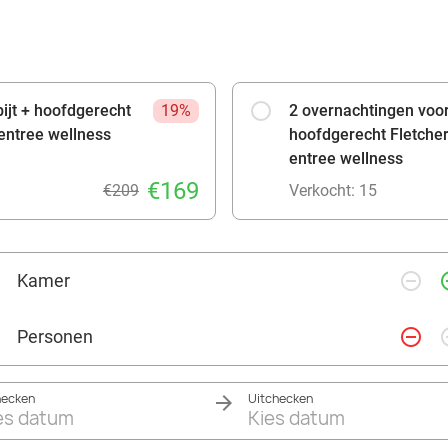
bijt + hoofdgerecht
19%
2 overnachtingen voor 
+ entree wellness
hoofdgerecht Fletcher'
entree wellness
€169
€209
Verkocht: 15
remove_circle_outline
add_ci
Kamer
remove_circle_outline
add_ci
Personen
hecken
Uitchecken
es datum
Kies datum