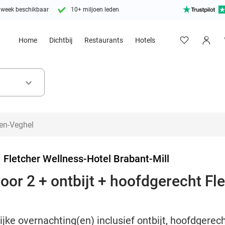
 week beschikbaar
10+ miljoen leden
Home
Dichtbij
Restaurants
Hotels
keyboard_arrow_down
>
Fletcher Wellness-Hotel Brabant-Mill
or 2 + ontbijt + hoofdgerecht Flet
ijke overnachting(en) inclusief ontbijt, hoofdgerech