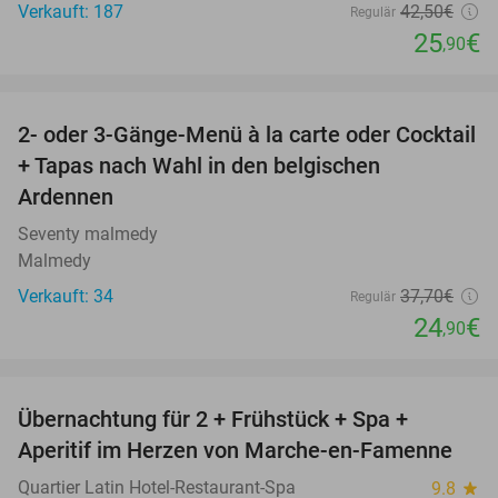
Verkauft: 187
42
,50
€
Regulär
25
€
,90
favorite_border
2- oder 3-Gänge-Menü à la carte oder Cocktail
34%
+ Tapas nach Wahl in den belgischen
Ardennen
Seventy malmedy
Malmedy
Verkauft: 34
37
,70
€
Regulär
24
€
,90
favorite_border
Übernachtung für 2 + Frühstück + Spa +
35%
Aperitif im Herzen von Marche-en-Famenne
Quartier Latin Hotel-Restaurant-Spa
9.8
star