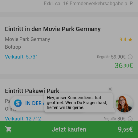
Exkl. ca. 1€ Fremdenverkehrsabgabe p. P.
favorite_border
Eintritt in den Movie Park Germany
38%
Movie Park Germany
9.4
star
Bottrop
Verkauft: 5.731
59
,90
€
Regulär
36
€
,90
favorite_border
Eintritt Pakawi Park
28%
Pakawi Park
8.9
star
close
IN DER APP ÖFFNEN
Olmen
Verkauft: 12.712
30€
Regulär
21
€
,50
9
€
shopping_cart
Jetzt kaufen
,95
favorite_border