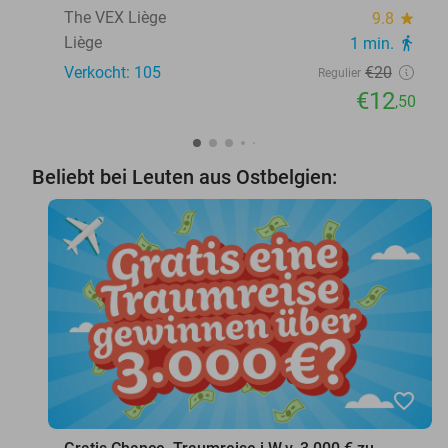
The VEX Liège
9.8
star
Liège
1 min.
directions_walk
Verkocht: 105
€20
Regulier
€12
,50
Beliebt bei Leuten aus Ostbelgien:
favorite_border