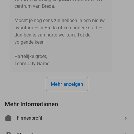
centrum van Breda.
Mocht je nog eens zin hebben in een nieuw
avontuur — in Breda of een andere stad —
dan ben je van harte welkom. Tot de
volgende keer!
Hartelijke groet,
Team City Game
events
events
Mehr anzeigen
events
events
events
events
Mehr Informationen
events
events
events
events
events
events
events
events
events
events
events
events
events
events
events
Firmenprofil
events
events
events
events
events
events
events
events
events
events
events
events
events
events
events
events
events
events
events
events
events
events
events
events
events
events
events
events
events
events
events
events