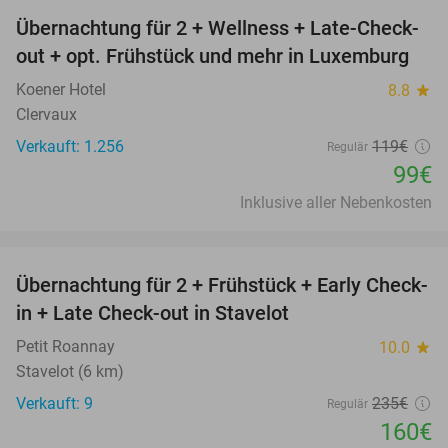
Übernachtung für 2 + Wellness + Late-Check-
17%
out + opt. Frühstück und mehr in Luxemburg
Koener Hotel
8.8
star
Clervaux
Verkauft: 1.256
119€
Regulär
99€
Inklusive aller Nebenkosten
favorite_border
Übernachtung für 2 + Frühstück + Early Check-
32%
in + Late Check-out in Stavelot
Petit Roannay
10.0
star
Stavelot (6 km)
Verkauft: 9
235€
Regulär
160€