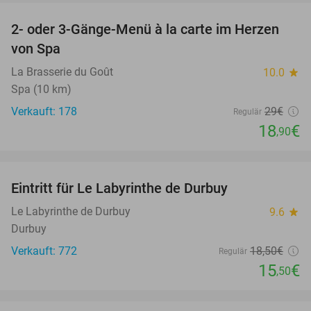
2- oder 3-Gänge-Menü à la carte im Herzen
35%
von Spa
La Brasserie du Goût
10.0
star
Spa (10 km)
Verkauft: 178
29€
Regulär
18
€
,90
favorite_border
Eintritt für Le Labyrinthe de Durbuy
16%
Le Labyrinthe de Durbuy
9.6
star
Durbuy
Verkauft: 772
18
,50
€
Regulär
15
€
,50
favorite_border