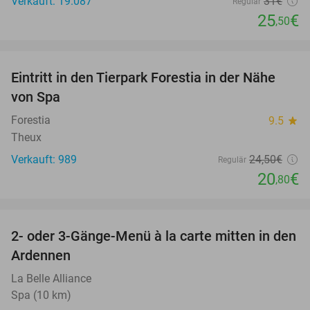
Verkauft: 19.087
31€
Regulär
25
€
,50
favorite_border
Eintritt in den Tierpark Forestia in der Nähe
15%
von Spa
Forestia
9.5
star
Theux
Verkauft: 989
24
,50
€
Regulär
20
€
,80
favorite_border
2- oder 3-Gänge-Menü à la carte mitten in den
39%
Ardennen
La Belle Alliance
Spa (10 km)