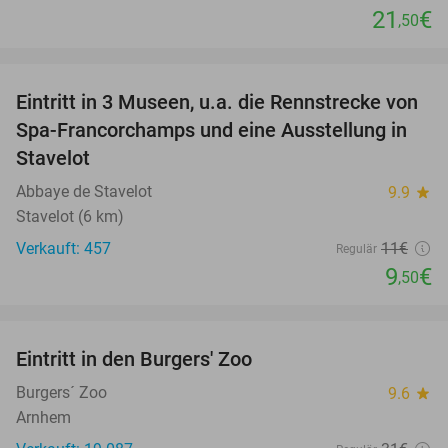
21
€
,50
favorite_border
Eintritt in 3 Museen, u.a. die Rennstrecke von
14%
Spa-Francorchamps und eine Ausstellung in
Stavelot
Abbaye de Stavelot
9.9
star
Stavelot (6 km)
Verkauft: 457
11€
Regulär
9
€
,50
favorite_border
Eintritt in den Burgers' Zoo
18%
Burgers´ Zoo
9.6
star
Arnhem