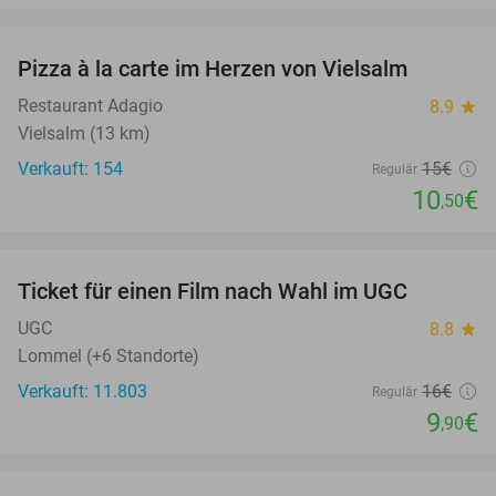
favorite_border
Pizza à la carte im Herzen von Vielsalm
30%
Restaurant Adagio
8.9
star
Vielsalm (13 km)
Verkauft: 154
15€
Regulär
10
€
,50
favorite_border
Ticket für einen Film nach Wahl im UGC
38%
UGC
8.8
star
Lommel (+6 Standorte)
Verkauft: 11.803
16€
Regulär
9
€
,90
favorite_border