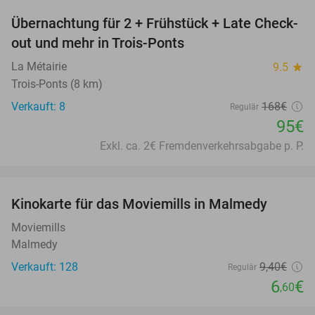
Übernachtung für 2 + Frühstück + Late Check-
43%
out und mehr in Trois-Ponts
La Métairie
9.5
star
Trois-Ponts (8 km)
Verkauft: 8
168€
Regulär
95€
Exkl. ca. 2€ Fremdenverkehrsabgabe p. P.
favorite_border
Kinokarte für das Moviemills in Malmedy
30%
Moviemills
Malmedy
Verkauft: 128
9
,40
€
Regulär
6
€
,60
favorite_border