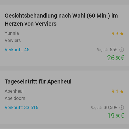
favorite_border
Gesichtsbehandlung nach Wahl (60 Min.) im
52%
Herzen von Verviers
Yunnia
9.9
star
Verviers
Verkauft: 45
55€
Regulär
26
€
,50
favorite_border
Tageseintritt für Apenheul
36%
Apenheul
9.4
star
Apeldoorn
Verkauft: 33.516
30
,50
€
Regulär
19
€
,50
favorite_border