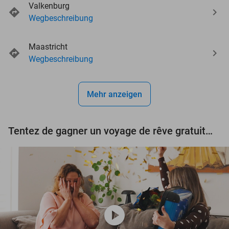
Valkenburg
Wegbeschreibung
events
Maastricht
events
events
events
Wegbeschreibung
events
events
Mehr anzeigen
events
events
Tentez de gagner un voyage de rêve gratuit d'une valeur de 3.000 € !
play_circle