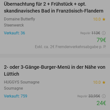
Übernachtung für 2 + Frühstück + opt.
30%
skandinavisches Bad in Französisch-Flandern
Domaine Butterfly
10.0
star
Steenwerck
Verkauft: 36
113€
Regulär
79€
Exkl. ca. 2€ Fremdenverkehrsabgabe p. P.
favorite_border
2- oder 3-Gänge-Burger-Menü in der Nähe von
29%
Lüttich
HUGGYS Soumagne
10.0
star
Soumagne
Verkauft: 759
33
,95
€
Regulär
24€