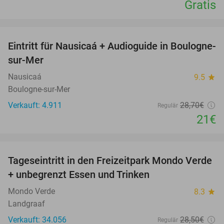
Gratis
favorite_border
Eintritt für Nausicaá + Audioguide in Boulogne-
27%
sur-Mer
Nausicaá
9.5
star
Boulogne-sur-Mer
Verkauft: 4.911
28
,70
€
Regulär
21€
favorite_border
Tageseintritt in den Freizeitpark Mondo Verde
25%
+ unbegrenzt Essen und Trinken
Mondo Verde
8.3
star
Landgraaf
Verkauft: 34.056
28
,50
€
Regulär