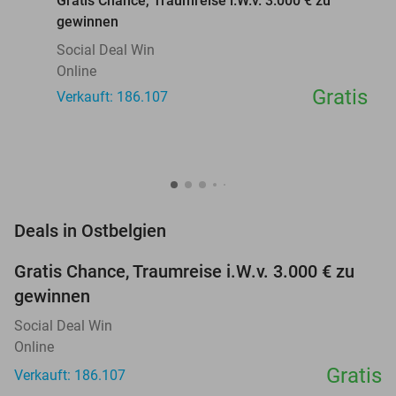
Gratis Chance, Traumreise i.W.v. 3.000 € zu
gewinnen
Social Deal Win
Online
Gratis
Verkauft: 186.107
favorite_border
Deals in Ostbelgien
Gratis Chance, Traumreise i.W.v. 3.000 € zu
gewinnen
Social Deal Win
Online
Gratis
Verkauft: 186.107