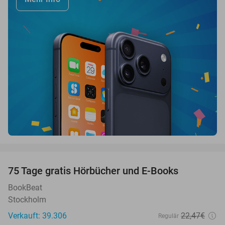
favorite_border
100%
75 Tage gratis Hörbücher und E-Books
BookBeat
Stockholm
Verkauft: 39.306
22
,47
€
Regulär