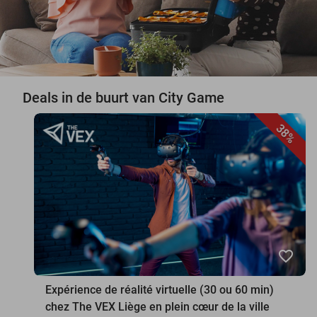
Deals in de buurt van City Game
38%
favorite_border
Expérience de réalité virtuelle (30 ou 60 min)
chez The VEX Liège en plein cœur de la ville