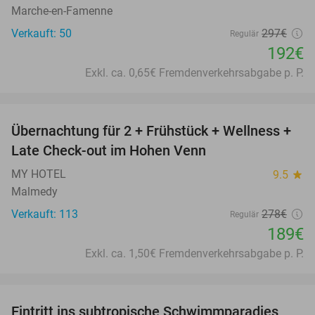
Marche-en-Famenne
Verkauft: 50
297€
Regulär
192€
Exkl. ca. 0,65€ Fremdenverkehrsabgabe p. P.
favorite_border
Übernachtung für 2 + Frühstück + Wellness +
32%
Late Check-out im Hohen Venn
MY HOTEL
9.5
star
Malmedy
Verkauft: 113
278€
Regulär
189€
Exkl. ca. 1,50€ Fremdenverkehrsabgabe p. P.
favorite_border
Eintritt ins subtropische Schwimmparadies