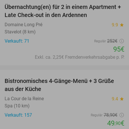
Übernachtung(en) für 2 in einem Apartment +
62%
Late Check-out in den Ardennen
Domaine Long Pré
9.9
star
Stavelot (8 km)
Verkauft: 71
252€
Regulär
95€
Exkl. ca. 2,25€ Fremdenverkehrsabgabe p. P.
favorite_border
Bistronomisches 4-Gänge-Menü + 3 Grüße
37%
aus der Küche
La Cour de la Reine
9.4
star
Spa (10 km)
Verkauft: 157
78
,90
€
Regulär
49
€
,90