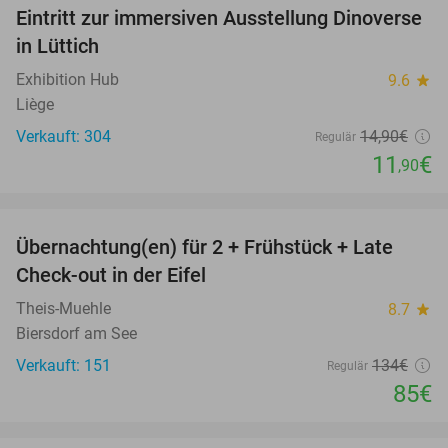
Eintritt zur immersiven Ausstellung Dinoverse
20%
in Lüttich
Exhibition Hub
9.6
star
Liège
Verkauft: 304
14
,90
€
Regulär
11
€
,90
favorite_border
Übernachtung(en) für 2 + Frühstück + Late
37%
Check-out in der Eifel
Theis-Muehle
8.7
star
Biersdorf am See
Verkauft: 151
134€
Regulär
85€
favorite_border