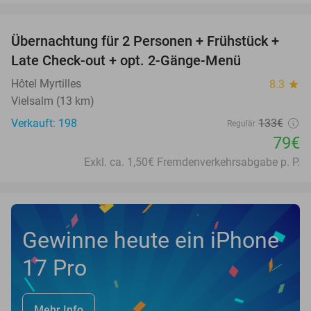
favorite_border
Übernachtung für 2 Personen + Frühstück +
41%
Late Check-out + opt. 2-Gänge-Menü
Hôtel Myrtilles
8.3
star
Vielsalm (13 km)
Verkauft: 198
133€
Regulär
79€
Exkl. ca. 1,50€ Fremdenverkehrsabgabe p. P.
Gewinne heute ein iPhone
17 Pro
Mehr Info