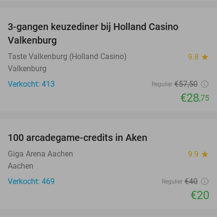
favorite_border
3-gangen keuzediner bij Holland Casino
50%
Valkenburg
Taste Valkenburg (Holland Casino)
9.8
star
Valkenburg
Verkocht: 413
€57
,50
Regulier
€28
,75
favorite_border
100 arcadegame-credits in Aken
50%
Giga Arena Aachen
9.9
star
Aachen
Verkocht: 469
€40
Regulier
€20
favorite_border