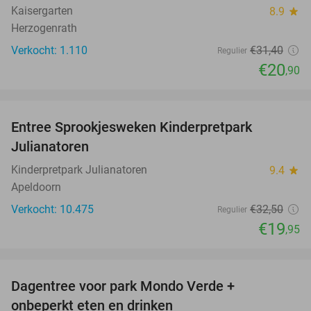
Kaisergarten
8.9
star
Herzogenrath
Verkocht: 1.110
€31
,40
Regulier
€20
,90
favorite_border
Entree Sprookjesweken Kinderpretpark
39%
Julianatoren
Kinderpretpark Julianatoren
9.4
star
Apeldoorn
Verkocht: 10.475
€32
,50
Regulier
€19
,95
favorite_border
Dagentree voor park Mondo Verde +
25%
onbeperkt eten en drinken