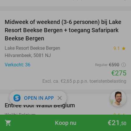
favorite_border
Midweek of weekend (3-6 personen) bij Lake
53%
Resort Beekse Bergen + toegang Safaripark
Beekse Bergen
Lake Resort Beekse Bergen
9.1
star
Hilvarenbeek, 5081 NJ
Verkocht: 36
€590
Regulier
€275
Excl. ca. €2,65 p.p.p.n. toeristenbelasting
favorite_border
close
OPEN IN APP
Entree voor Walibi Belgium
35%
Walibi Belgium
9.4
star
€21
shopping_cart
Koop nu
Wavre
,50