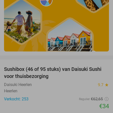
favorite_border
Sushibox (46 of 95 stuks) van Daisuki Sushi
46%
voor thuisbezorging
Daisuki Heerlen
9.7
star
Heerlen
Verkocht: 253
€62
,65
Regulier
€34