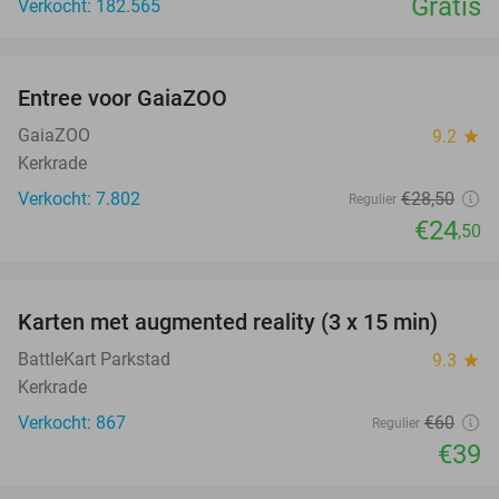
Gratis
Verkocht: 182.565
favorite_border
Entree voor GaiaZOO
14%
GaiaZOO
9.2
star
Kerkrade
Verkocht: 7.802
€28
,50
Regulier
€24
,50
favorite_border
Karten met augmented reality (3 x 15 min)
35%
BattleKart Parkstad
9.3
star
Kerkrade
Verkocht: 867
€60
Regulier
€39