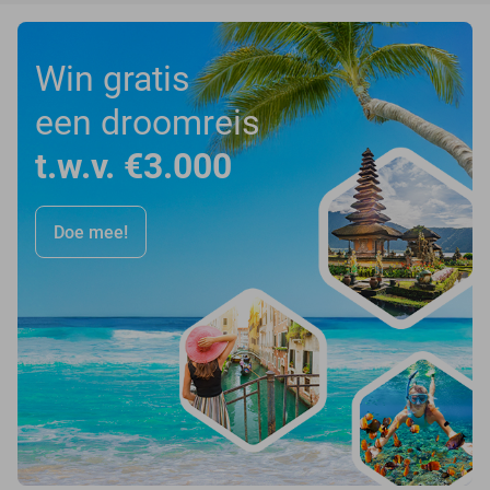
Win gratis
een droomreis
t.w.v. €3.000
Doe mee!