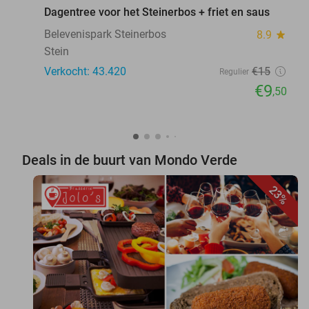
Dagentree voor het Steinerbos + friet en saus
Belevenispark Steinerbos
8.9
star
Stein
Verkocht: 43.420
€15
Regulier
€9
,50
Deals in de buurt van Mondo Verde
23%