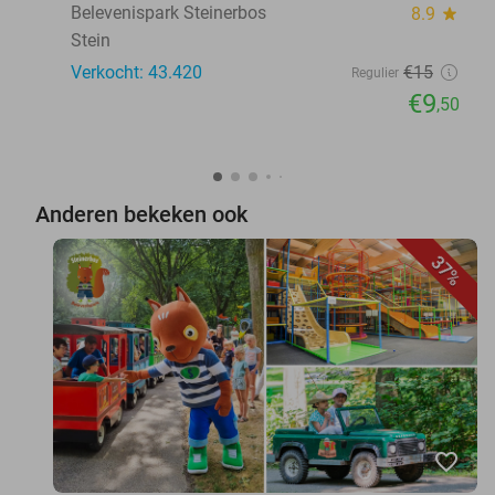
Belevenispark Steinerbos
8.9
star
Stein
Verkocht: 43.420
€15
Regulier
€9
,50
Anderen bekeken ook
37%
favorite_border