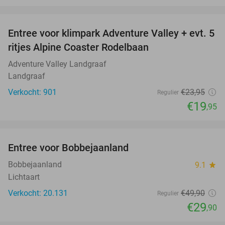
favorite_border
Entree voor klimpark Adventure Valley + evt. 5
17%
ritjes Alpine Coaster Rodelbaan
Adventure Valley Landgraaf
Landgraaf
Verkocht: 901
€23
,95
Regulier
€19
,95
favorite_border
Entree voor Bobbejaanland
40%
Bobbejaanland
9.1
star
Lichtaart
Verkocht: 20.131
€49
,90
Regulier
€29
,90
favorite_border