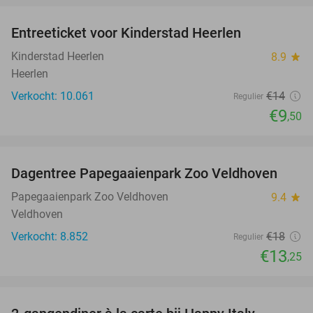
Entreeticket voor Kinderstad Heerlen
32%
Kinderstad Heerlen
8.9
star
Heerlen
Verkocht: 10.061
€14
Regulier
€9
,50
favorite_border
Dagentree Papegaaienpark Zoo Veldhoven
26%
Papegaaienpark Zoo Veldhoven
9.4
star
Veldhoven
Verkocht: 8.852
€18
Regulier
€13
,25
favorite_border