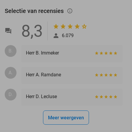
Selectie van recensies
info_outlined
8,3
6.079
B.
Herr B. Immeker
A.
Herr A. Ramdane
D.
Herr D. Lecluse
Meer weergeven