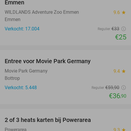
Emmen
WILDLANDS Adventure Zoo Emmen
9.6
star
Emmen
Verkocht: 17.004
€33
Regulier
€25
favorite_border
Entree voor Movie Park Germany
38%
Movie Park Germany
9.4
star
Bottrop
Verkocht: 5.448
€59
,90
Regulier
€36
,90
favorite_border
2 of 3 heats karten bij Powerarea
32%
Powerarea
9.3
star