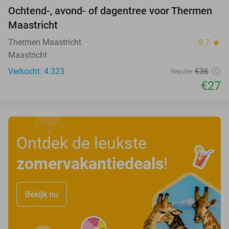
Ochtend-, avond- of dagentree voor Thermen
25%
Maastricht
Thermen Maastricht
9.7
star
Maastricht
Verkocht: 4.323
€36
Regulier
€27
Ontdek de leukste
zomervakantiedeals
!
Bekijk nu