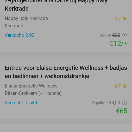
2-gangendiner à la carte bij Happy Italy
35%
Kerkrade
Happy Italy Kerkrade
8.7
star
Kerkrade
Verkocht: 2.921
€20
Regulier
€12
,95
favorite_border
Entree voor Elaisa Energetic Wellness + badjas
34%
en badlinnen + welkomstdrankje
Elaisa Energetic Wellness
9.7
star
Dilsen-Stokkem (+1 locatie)
Verkocht: 1.549
€98
,50
Regulier
€65
favorite_border