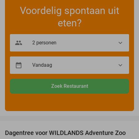
Voordelig spontaan uit
eten?
Zoek Restaurant
favorite_border
Dagentree voor WILDLANDS Adventure Zoo
24%