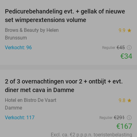
Pedicurebehandeling evt. + gellak of nieuwe
24%
set wimperextensions volume
Brows & Beauty by Helen
9.9
star
Brunssum
Verkocht: 96
€45
Regulier
€34
favorite_border
2 of 3 overnachtingen voor 2 + ontbijt + evt.
43%
diner met cava in Damme
Hotel en Bistro De Vaart
9.8
star
Damme
Verkocht: 117
€291
Regulier
€167
Excl. ca. €2 p.p.p.n. toeristenbelasting