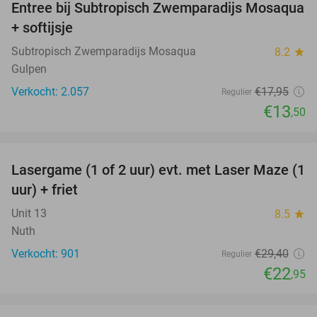
Entree bij Subtropisch Zwemparadijs Mosaqua
25%
+ softijsje
Subtropisch Zwemparadijs Mosaqua
8.2
star
Gulpen
Verkocht: 2.057
€17
,95
Regulier
€13
,50
favorite_border
Lasergame (1 of 2 uur) evt. met Laser Maze (1
22%
uur) + friet
Unit 13
8.5
star
Nuth
Verkocht: 901
€29
,40
Regulier
€22
,95
favorite_border