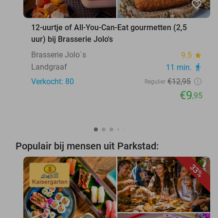
favorite_border
12-uurtje of All-You-Can-Eat gourmetten (2,5
uur) bij Brasserie Jolo's
Brasserie Jolo´s
9.5
star
Landgraaf
11 min.
directions_walk
Verkocht: 80
€12
,95
Regulier
€9
,95
Populair bij mensen uit Parkstad:
33%