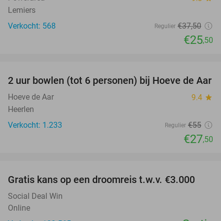
Lemiers
Verkocht: 568
€37
,50
Regulier
€25
,50
favorite_border
2 uur bowlen (tot 6 personen) bij Hoeve de Aar
50%
Hoeve de Aar
9.4
star
Heerlen
Verkocht: 1.233
€55
Regulier
€27
,50
favorite_border
Gratis kans op een droomreis t.w.v. €3.000
Social Deal Win
Online