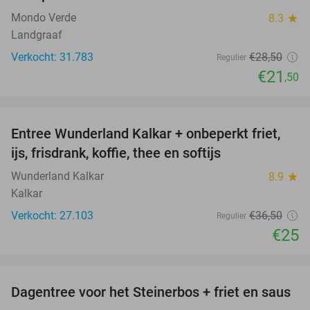
Mondo Verde
8.3
star
Landgraaf
Verkocht: 31.783
€28
,50
Regulier
€21
,50
favorite_border
Entree Wunderland Kalkar + onbeperkt friet,
32%
ijs, frisdrank, koffie, thee en softijs
Wunderland Kalkar
8.9
star
Kalkar
Verkocht: 27.103
€36
,50
Regulier
€25
favorite_border
Dagentree voor het Steinerbos + friet en saus
37%