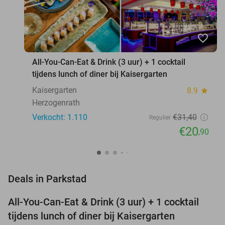
favorite_border
All-You-Can-Eat & Drink (3 uur) + 1 cocktail
tijdens lunch of diner bij Kaisergarten
Kaisergarten
8.9
star
Herzogenrath
Verkocht: 1.110
€31
,40
Regulier
€20
,90
favorite_border
Deals in Parkstad
All-You-Can-Eat & Drink (3 uur) + 1 cocktail
33%
tijdens lunch of diner bij Kaisergarten