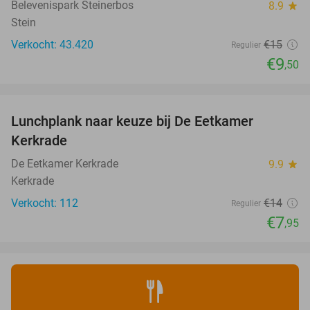
Belevenispark Steinerbos
8.9
star
Stein
Verkocht: 43.420
€15
Regulier
€9
,50
favorite_border
Lunchplank naar keuze bij De Eetkamer
43%
Kerkrade
De Eetkamer Kerkrade
9.9
star
Kerkrade
Verkocht: 112
€14
Regulier
€7
,95