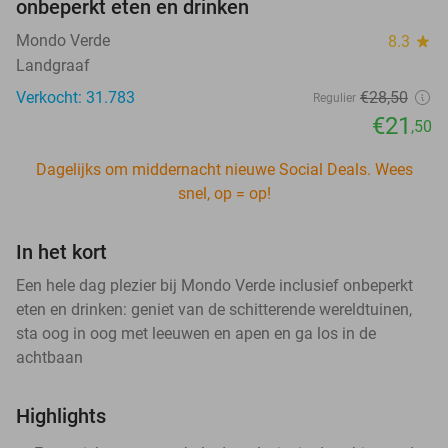
onbeperkt eten en drinken
Mondo Verde
8.3
star
Landgraaf
Verkocht: 31.783
€28
,50
Regulier
€21
,50
Dagelijks om middernacht nieuwe Social Deals. Wees
snel, op = op!
In het kort
Een hele dag plezier bij Mondo Verde inclusief onbeperkt
eten en drinken: geniet van de schitterende wereldtuinen,
sta oog in oog met leeuwen en apen en ga los in de
achtbaan
Highlights