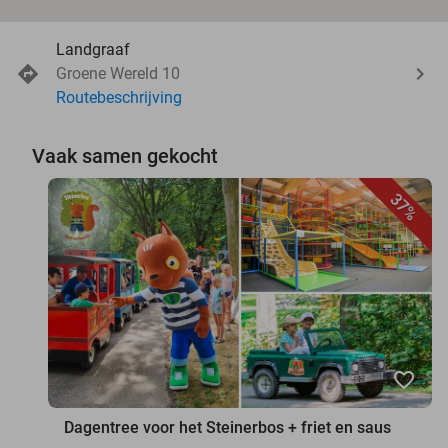
Landgraaf
Groene Wereld 10
Routebeschrijving
Vaak samen gekocht
37%
favorite_border
Dagentree voor het Steinerbos + friet en saus