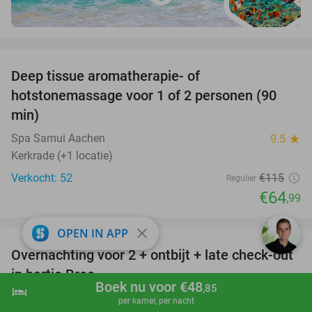
favorite_border
Deep tissue aromatherapie- of
43%
hotstonemassage voor 1 of 2 personen (90
min)
Spa Samui Aachen
9.5
star
Kerkrade (+1 locatie)
Verkocht: 52
€115
Regulier
€64
,99
favorite_border
close
OPEN IN APP
Overnachting voor 2 + ontbijt + late check-out
41%
NEW
in hartje Bree
TODAY
Boek nu voor €48
,85
hotel
shopping_cart
Boek nu
navigate_next
Hotel Brasserie Ingredi
8.9
star
per kamer, per nacht