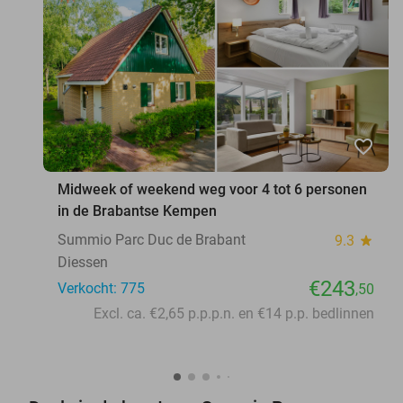
favorite_border
Midweek of weekend weg voor 4 tot 6 personen
in de Brabantse Kempen
Summio Parc Duc de Brabant
9.3
star
Diessen
€243
Verkocht: 775
,50
Excl. ca. €2,65 p.p.p.n. en €14 p.p. bedlinnen