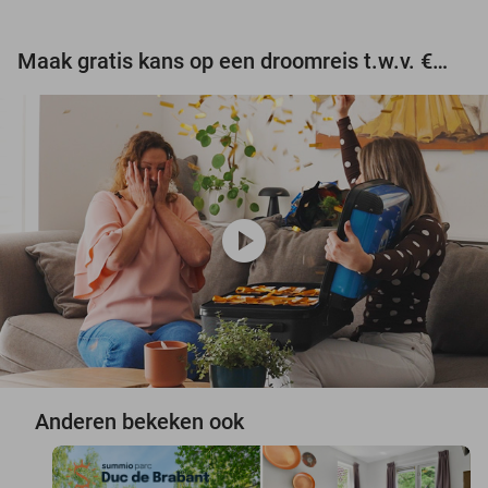
Maak gratis kans op een droomreis t.w.v. €3.000!
play_circle
Anderen bekeken ook