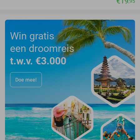
€19
,95
Win gratis
een droomreis
t.w.v. €3.000
Doe mee!