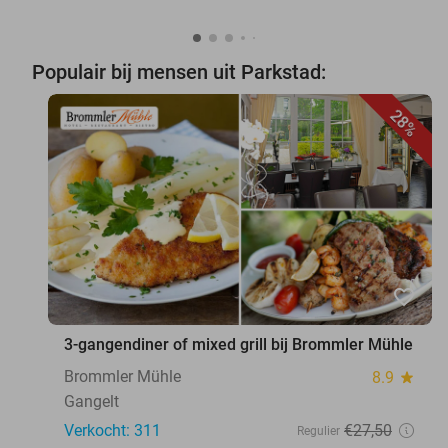
Populair bij mensen uit Parkstad:
28%
favorite_border
3-gangendiner of mixed grill bij Brommler Mühle
Brommler Mühle
8.9
star
Gangelt
Verkocht: 311
€27
,50
Regulier