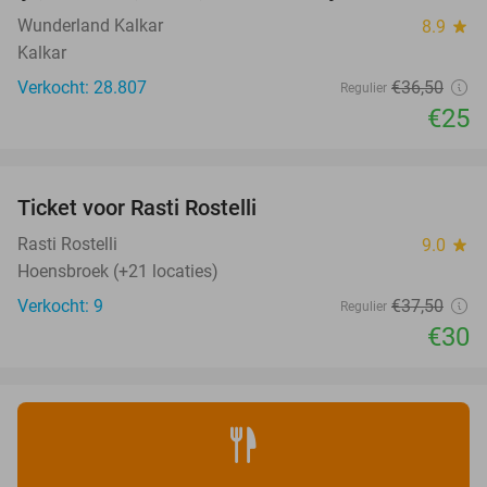
Wunderland Kalkar
8.9
star
Kalkar
Verkocht: 28.807
€36
,50
Regulier
€25
favorite_border
Ticket voor Rasti Rostelli
20%
NEW
TODAY
Rasti Rostelli
9.0
star
Hoensbroek (+21 locaties)
Verkocht: 9
€37
,50
Regulier
€30