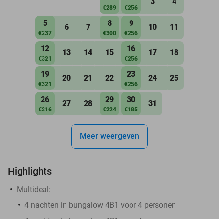
3
4
€289
€256
5
8
9
6
7
10
11
€237
€300
€256
12
16
13
14
15
17
18
€321
€256
19
23
20
21
22
24
25
€321
€256
26
29
30
27
28
31
€216
€224
€185
Meer weergeven
Highlights
Multideal:
4 nachten in bungalow 4B1 voor 4 personen