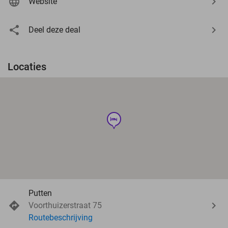
Website
Deel deze deal
Locaties
hotel
Putten
Voorthuizerstraat 75
Routebeschrijving