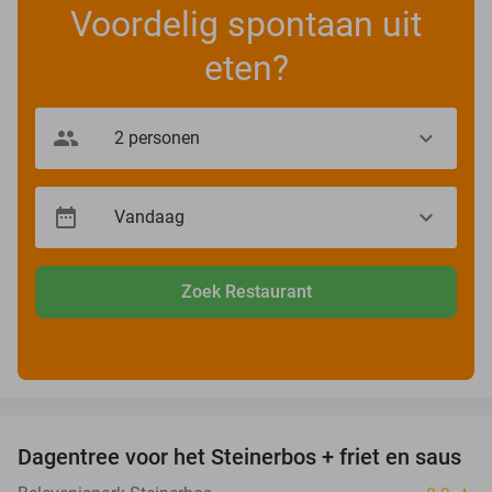
Voordelig spontaan uit
eten?
Zoek Restaurant
favorite_border
Dagentree voor het Steinerbos + friet en saus
37%