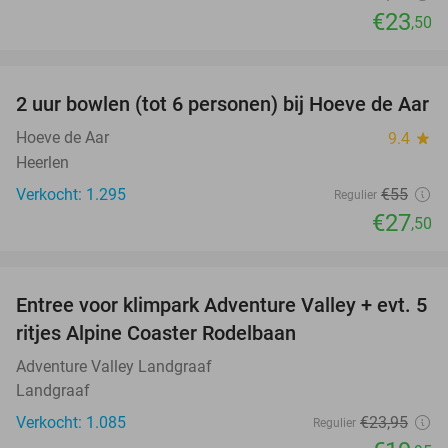
€23
,50
favorite_border
2 uur bowlen (tot 6 personen) bij Hoeve de Aar
50%
Hoeve de Aar
9.4
star
Heerlen
Verkocht: 1.295
€55
Regulier
€27
,50
favorite_border
Entree voor klimpark Adventure Valley + evt. 5
17%
ritjes Alpine Coaster Rodelbaan
Adventure Valley Landgraaf
Landgraaf
Verkocht: 1.085
€23
,95
Regulier