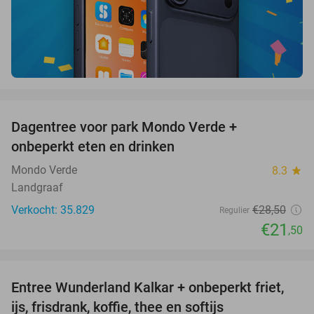
favorite_border
Dagentree voor park Mondo Verde +
25%
onbeperkt eten en drinken
Mondo Verde
8.3
star
Landgraaf
Verkocht: 35.829
€28
,50
Regulier
€21
,50
favorite_border
Entree Wunderland Kalkar + onbeperkt friet,
32%
ijs, frisdrank, koffie, thee en softijs