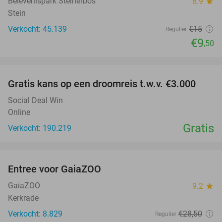
Belevenispark Steinerbos
8.9
star
Stein
Verkocht: 45.139
€15
Regulier
€9
,50
favorite_border
Gratis kans op een droomreis t.w.v. €3.000
Social Deal Win
Online
Gratis
Verkocht: 190.219
favorite_border
Entree voor GaiaZOO
14%
GaiaZOO
9.2
star
Kerkrade
Verkocht: 8.829
€28
,50
Regulier