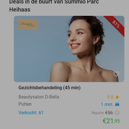
Deals in de buurt van Summio Parc
Heihaas
61%
favorite_border
Gezichtsbehandeling (45 min)
Beautysalon D-Bella
9.8
star
Putten
1 min.
directions_car
Verkocht: 61
€56
Regulier
€21
,95