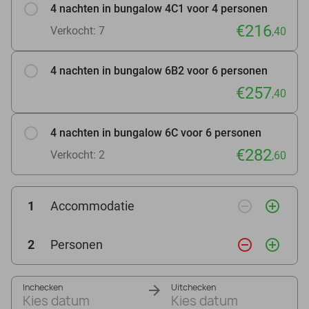
4 nachten in bungalow 4C1 voor 4 personen
€216
Verkocht: 7
,40
4 nachten in bungalow 6B2 voor 6 personen
€257
,40
4 nachten in bungalow 6C voor 6 personen
€282
Verkocht: 2
,60
remove_circle_outline
add_circle_outline
1
Accommodatie
remove_circle_outline
add_circle_outline
2
Personen
Inchecken
Uitchecken
Kies datum
Kies datum