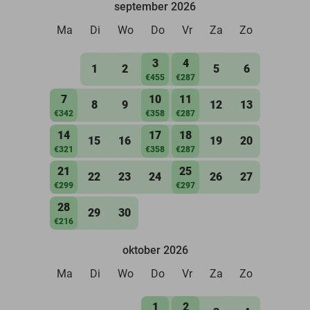
september 2026
Ma
Di
Wo
Do
Vr
Za
Zo
3
4
1
2
5
6
€455
€287
7
10
11
8
9
12
13
€342
€358
€287
14
17
18
15
16
19
20
€321
€358
€287
21
25
22
23
24
26
27
€299
€297
28
29
30
€216
oktober 2026
Ma
Di
Wo
Do
Vr
Za
Zo
1
2