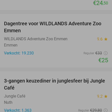
€24
,50
favorite_border
Dagentree voor WILDLANDS Adventure Zoo
24%
Emmen
WILDLANDS Adventure Zoo Emmen
9.6
star
Emmen
Verkocht: 19.230
€33
Regulier
€25
favorite_border
3-gangen keuzediner in junglesfeer bij Jungle
21%
Café
Jungle Café
9.2
star
Nuth
Verkocht: 1.363
€29
,80
Regulier