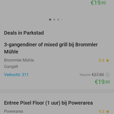
€19
,90
favorite_border
Deals in Parkstad
3-gangendiner of mixed grill bij Brommler
28%
Mühle
Brommler Mühle
8.9
star
Gangelt
Verkocht: 311
€27
,50
Regulier
€19
,90
favorite_border
Entree Pixel Floor (1 uur) bij Powerarea
36%
Powerarea
9.3
star