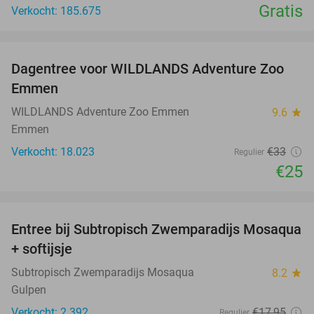
Gratis
Verkocht: 185.675
favorite_border
Dagentree voor WILDLANDS Adventure Zoo
24%
Emmen
WILDLANDS Adventure Zoo Emmen
9.6
star
Emmen
Verkocht: 18.023
€33
Regulier
€25
favorite_border
Entree bij Subtropisch Zwemparadijs Mosaqua
25%
+ softijsje
Subtropisch Zwemparadijs Mosaqua
8.2
star
Gulpen
Verkocht: 2.392
€17
,95
Regulier