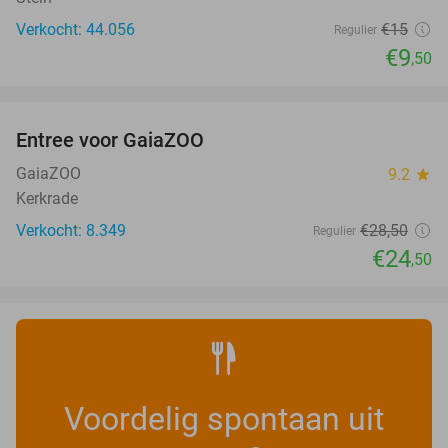
Verkocht: 44.056
€15
Regulier
€9
,50
favorite_border
Entree voor GaiaZOO
14%
GaiaZOO
9.2
star
Kerkrade
Verkocht: 8.349
€28
,50
Regulier
€24
,50
Voordelig spontaan uit