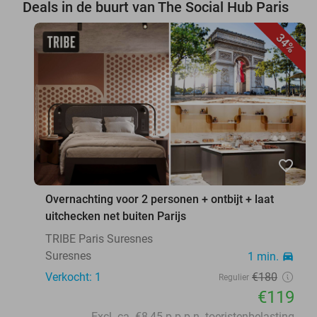
Deals in de buurt van The Social Hub Paris
34%
favorite_border
Overnachting voor 2 personen + ontbijt + laat
uitchecken net buiten Parijs
TRIBE Paris Suresnes
Suresnes
1 min.
directions_car
Verkocht: 1
€180
Regulier
€119
Excl. ca. €8,45 p.p.p.n. toeristenbelasting