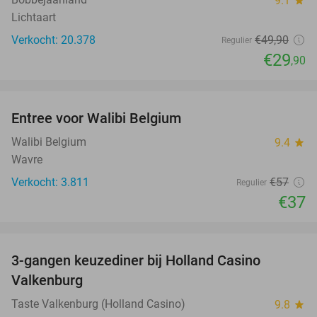
9.1
Lichtaart
Verkocht: 20.378
€49
,90
Regulier
€29
,90
favorite_border
Entree voor Walibi Belgium
35%
Walibi Belgium
9.4
star
Wavre
Verkocht: 3.811
€57
Regulier
€37
favorite_border
3-gangen keuzediner bij Holland Casino
50%
Valkenburg
Taste Valkenburg (Holland Casino)
9.8
star