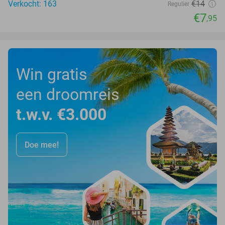
Verkocht: 163
€14
Regulier
€7
,95
Win gratis
een droomreis
t.w.v. €3.000
Doe mee!