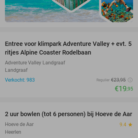
favorite_border
Entree voor klimpark Adventure Valley + evt. 5
17%
ritjes Alpine Coaster Rodelbaan
Adventure Valley Landgraaf
Landgraaf
Verkocht: 983
€23
,95
Regulier
€19
,95
favorite_border
2 uur bowlen (tot 6 personen) bij Hoeve de Aar
50%
Hoeve de Aar
9.4
star
Heerlen