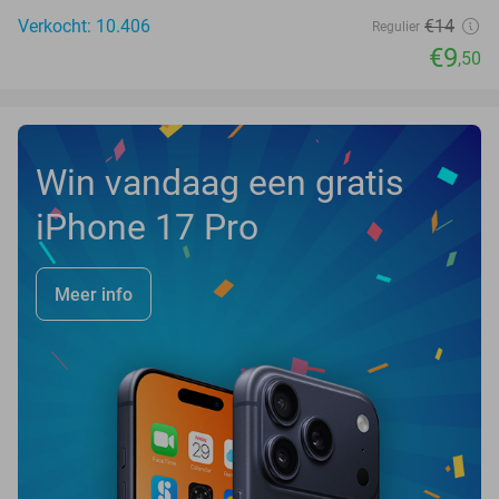
Verkocht: 10.406
€14
Regulier
€9
,50
Win vandaag een gratis
iPhone 17 Pro
Meer info