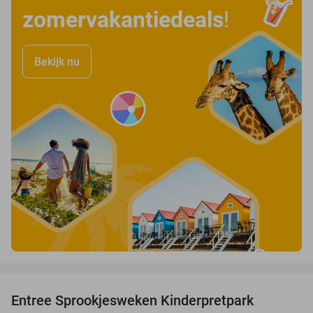
zomervakantiedeals
!
Bekijk nu
favorite_border
Entree Sprookjesweken Kinderpretpark
39%