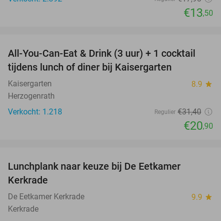
€13
,50
favorite_border
All-You-Can-Eat & Drink (3 uur) + 1 cocktail
33%
tijdens lunch of diner bij Kaisergarten
Kaisergarten
8.9
star
Herzogenrath
Verkocht: 1.218
€31
,40
Regulier
€20
,90
favorite_border
Lunchplank naar keuze bij De Eetkamer
43%
Kerkrade
De Eetkamer Kerkrade
9.9
star
Kerkrade