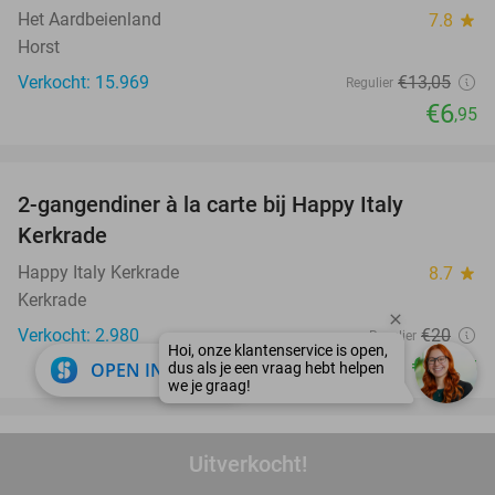
Het Aardbeienland
7.8
star
Horst
Verkocht: 15.969
€13
,05
Regulier
€6
,95
favorite_border
2-gangendiner à la carte bij Happy Italy
35%
Kerkrade
Happy Italy Kerkrade
8.7
star
Kerkrade
Verkocht: 2.980
€20
Regulier
€12
,95
close
OPEN IN APP
favorite_border
Overnachting voor 2 + evt. ontbijt en 3-
Uitverkocht!
gangendiner bij Fletcher Hotels