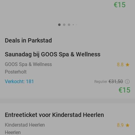
€15
favorite_border
Deals in Parkstad
Saunadag bij GOOS Spa & Wellness
52%
GOOS Spa & Wellness
8.8
star
Posterholt
Verkocht: 181
€31
,50
Regulier
€15
favorite_border
Entreeticket voor Kinderstad Heerlen
32%
Kinderstad Heerlen
8.9
star
Heerlen