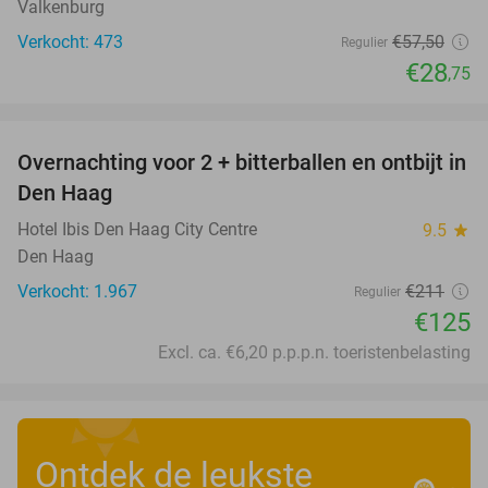
Valkenburg
Verkocht: 473
€57
,50
Regulier
€28
,75
favorite_border
Overnachting voor 2 + bitterballen en ontbijt in
41%
Den Haag
Hotel Ibis Den Haag City Centre
9.5
star
Den Haag
Verkocht: 1.967
€211
Regulier
€125
Excl. ca. €6,20 p.p.p.n. toeristenbelasting
Ontdek de leukste