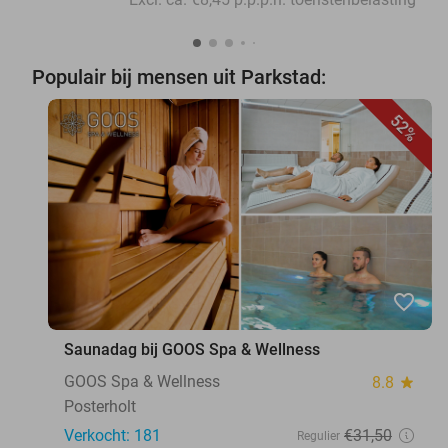
Populair bij mensen uit Parkstad:
52%
favorite_border
Saunadag bij GOOS Spa & Wellness
GOOS Spa & Wellness
8.8
star
Posterholt
Verkocht: 181
€31
,50
Regulier