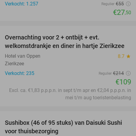
Verkocht: 1.257
€55
Regulier
€27
,50
favorite_border
Overnachting voor 2 + ontbijt + evt.
49%
welkomstdrankje en diner in hartje Zierikzee
Hotel van Oppen
8.7
star
Zierikzee
Verkocht: 235
€214
Regulier
€109
Excl. ca. €1,83 p.p.p.n. in sept t/m apr en €2,04 p.p.p.n. in
mei t/m aug toeristenbelasting
favorite_border
Sushibox (46 of 95 stuks) van Daisuki Sushi
46%
voor thuisbezorging