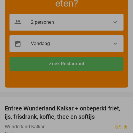
eten?
Zoek Restaurant
favorite_border
Entree Wunderland Kalkar + onbeperkt friet,
32%
ijs, frisdrank, koffie, thee en softijs
Wunderland Kalkar
8.9
star