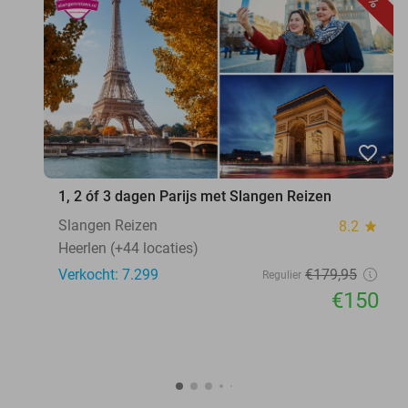
favorite_border
1, 2 óf 3 dagen Parijs met Slangen Reizen
Slangen Reizen
8.2
star
Heerlen (+44 locaties)
Verkocht: 7.299
€179
,95
Regulier
€150