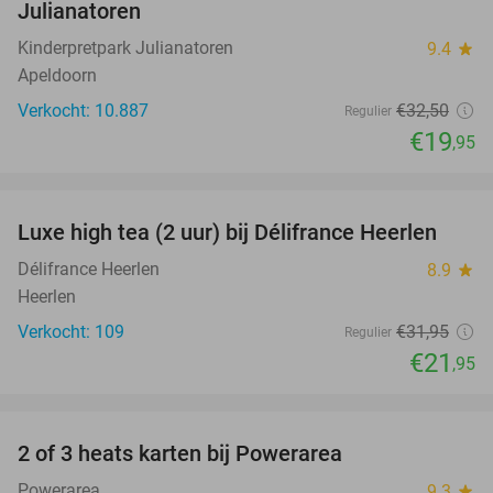
Julianatoren
Kinderpretpark Julianatoren
9.4
star
Apeldoorn
Verkocht: 10.887
€32
,50
Regulier
€19
,95
favorite_border
Luxe high tea (2 uur) bij Délifrance Heerlen
31%
Délifrance Heerlen
8.9
star
Heerlen
Verkocht: 109
€31
,95
Regulier
€21
,95
favorite_border
2 of 3 heats karten bij Powerarea
32%
Powerarea
9.3
star