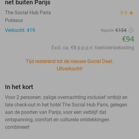
net buiten Parijs
The Social Hub Paris
9.9
star
Puteaux
Verkocht: 419
€154
Regulier
€94
Excl. ca. €8 p.p.p.n. toeristenbelasting
Tijd resterend tot de nieuwe Social Deal:
Uitverkocht!
In het kort
Voor 2 personen: zalige overnachting inclusief ontbijt en
late check-out in het hotel The Social Hub Paris, gelegen
aan de poorten van Parijs, voor een verblijf dat
ontspanning, comfort en culturele ontdekkingen
combineert