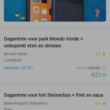
favorite_border
Dagentree voor park Mondo Verde +
25%
onbeperkt eten en drinken
Mondo Verde
8.3
star
Landgraaf
Verkocht: 33.707
€28
,50
Regulier
€21
,50
favorite_border
Dagentree voor het Steinerbos + friet en saus
37%
Belevenispark Steinerbos
8.9
star
Stein