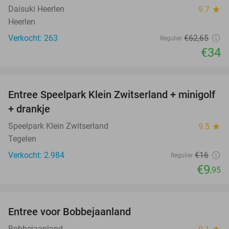
Daisuki Heerlen
9.7
star
Heerlen
Verkocht: 263
€62
,65
Regulier
€34
favorite_border
Entree Speelpark Klein Zwitserland + minigolf
38%
+ drankje
Speelpark Klein Zwitserland
9.5
star
Tegelen
Verkocht: 2.984
€16
Regulier
€9
,95
favorite_border
Entree voor Bobbejaanland
40%
Bobbejaanland
star