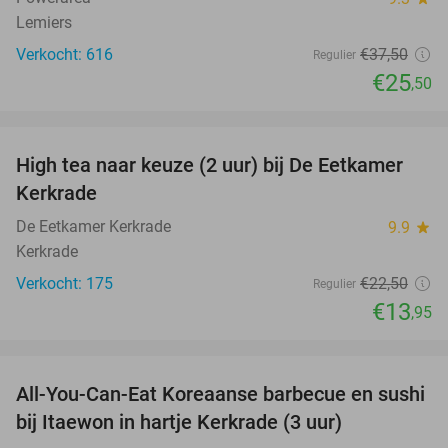
Lemiers
Verkocht: 616
€37
,50
Regulier
€25
,50
favorite_border
High tea naar keuze (2 uur) bij De Eetkamer
38%
Kerkrade
De Eetkamer Kerkrade
9.9
star
Kerkrade
Verkocht: 175
€22
,50
Regulier
€13
,95
favorite_border
All-You-Can-Eat Koreaanse barbecue en sushi
28%
bij Itaewon in hartje Kerkrade (3 uur)