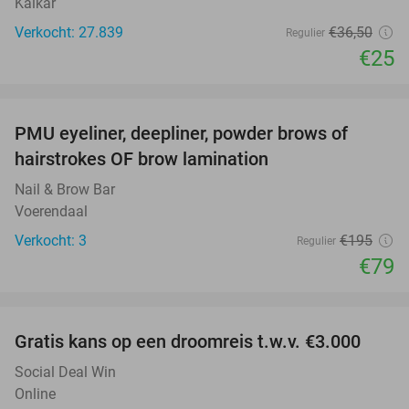
Kalkar
Verkocht: 27.839
€36
,50
Regulier
€25
favorite_border
PMU eyeliner, deepliner, powder brows of
59%
hairstrokes OF brow lamination
Nail & Brow Bar
Voerendaal
Verkocht: 3
€195
Regulier
€79
favorite_border
Gratis kans op een droomreis t.w.v. €3.000
Social Deal Win
Online