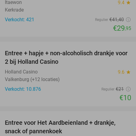
Itaewon
9.4
star
Kerkrade
Verkocht: 421
€41
,40
Regulier
€29
,95
favorite_border
Entree + hapje + non-alcoholisch drankje voor
52%
2 bij Holland Casino
Holland Casino
9.6
star
Valkenburg (+12 locaties)
Verkocht: 10.876
€21
Regulier
€10
favorite_border
Entree voor Het Aardbeienland + drankje,
47%
snack of pannenkoek