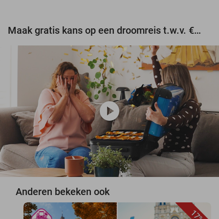
Maak gratis kans op een droomreis t.w.v. €3.000!
play_circle
Anderen bekeken ook
17%