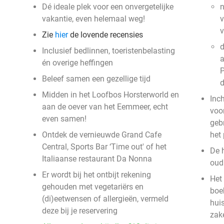
Dé ideale plek voor een onvergetelijke
n
vakantie, even helemaal weg!
v
Zie
hier
de lovende recensies
d
Inclusief bedlinnen, toeristenbelasting
a
én overige heffingen
P
Beleef samen een gezellige tijd
Midden in het Loofbos Horsterworld en
Inc
aan de oever van het Eemmeer, echt
voor
even samen!
geb
Ontdek de vernieuwde Grand Cafe
het
Central, Sports Bar ‘Time out' of het
De 
Italiaanse restaurant Da Nonna
oud 
Er wordt bij het ontbijt rekening
Het 
gehouden met vegetariërs en
boek
(di)eetwensen of allergieën, vermeld
hui
deze bij je reservering
zak