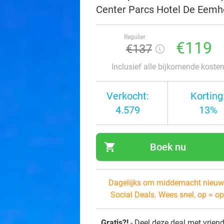
Center Parcs Hotel De Eemh
Regulier
€119
€137
Inclusief alle bijkomende koste
Verkocht:
Korting
4.579
13%
shopping_cart
Boek nu
navi
Dagelijks om middernacht nieuw
Social Deals. Wees snel, op = op
Gratis?!
- Deel deze deal met vrien