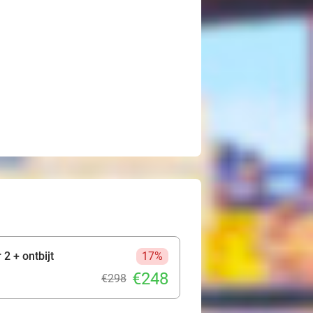
2 + ontbijt
17%
€248
€298