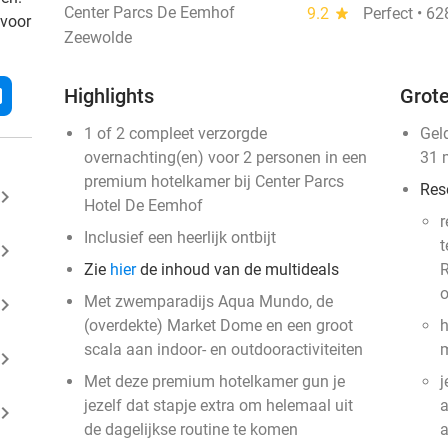
Center Parcs De Eemhof
9.2
star
Perfect • 6
 voor
Zeewolde
l
Highlights
Grote
1 of 2 compleet verzorgde
Gel
overnachting(en) voor 2 personen in een
31 
premium hotelkamer bij Center Parcs
Res
ard_arrow_right
Hotel De Eemhof
r
Inclusief een heerlijk ontbijt
t
ard_arrow_right
Zie
hier
de inhoud van de multideals
R
o
Met zwemparadijs Aqua Mundo, de
ard_arrow_right
(overdekte) Market Dome en een groot
h
scala aan indoor- en outdooractiviteiten
m
ard_arrow_right
Met deze premium hotelkamer gun je
j
jezelf dat stapje extra om helemaal uit
a
ard_arrow_right
de dagelijkse routine te komen