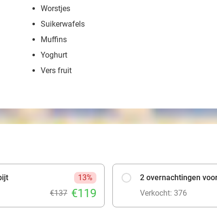
Worstjes
Suikerwafels
Muffins
Yoghurt
Vers fruit
ijt
13%
2 overnachtingen voor 
€119
€137
Verkocht: 376