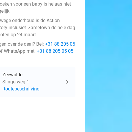
boeken voor een baby is helaas niet
elijk
wege onderhoud is de Action
tory inclusief Gametown de hele dag
loten op 24 maart
gen over de deal? Bel:
+31 88 205 05
f WhatsApp met:
+31 88 205 05 05
Zeewolde
Slingerweg 1
Routebeschrijving