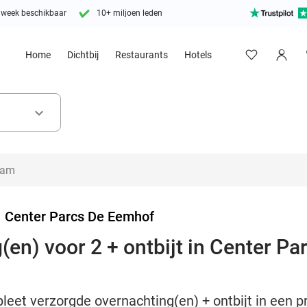
 week beschikbaar
10+ miljoen leden
Home
Dichtbij
Restaurants
Hotels
keyboard_arrow_down
>
Center Parcs De Eemhof
(en) voor 2 + ontbijt in Center Pa
leet verzorgde overnachting(en) + ontbijt in een 