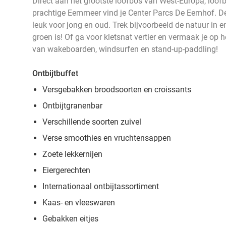
Direct aan het grootste loofbos van West-Europa, loof
prachtige Eemmeer vind je Center Parcs De Eemhof. Dé p
leuk voor jong en oud. Trek bijvoorbeeld de natuur in
groen is! Of ga voor kletsnat vertier en vermaak je op h
van wakeboarden, windsurfen en stand-up-paddling!
Ontbijtbuffet
Versgebakken broodsoorten en croissants
Ontbijtgranenbar
Verschillende soorten zuivel
Verse smoothies en vruchtensappen
Zoete lekkernijen
Eiergerechten
Internationaal ontbijtassortiment
Kaas- en vleeswaren
Gebakken eitjes