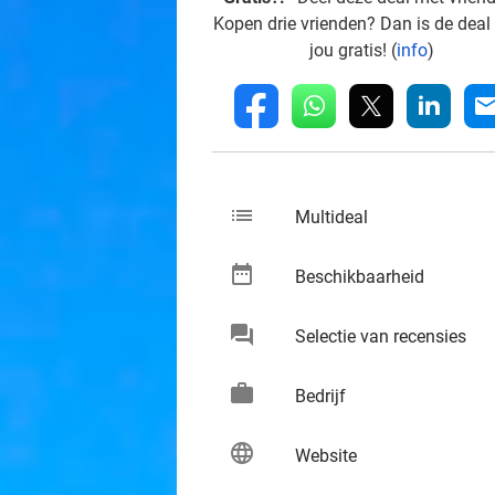
Kopen drie vrienden? Dan is de deal
jou gratis! (
info
)
whatsapp
linkedin
fb
mai
list
keybo
Multideal
date_range
keybo
Beschikbaarheid
chat
keybo
Selectie van recensies
work
keybo
Bedrijf
language
keybo
Website