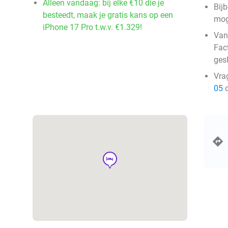
Alleen vandaag: bij elke €10 die je
Bij
besteedt, maak je gratis kans op een
mog
iPhone 17 Pro t.w.v. €1.329!
Van
Fac
ges
Vra
05
o
hotel