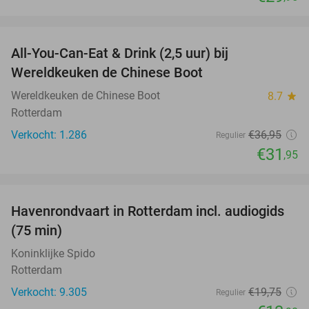
favorite_border
All-You-Can-Eat & Drink (2,5 uur) bij
14%
Wereldkeuken de Chinese Boot
Wereldkeuken de Chinese Boot
8.7
star
Rotterdam
Verkocht: 1.286
€36
,95
Regulier
€31
,95
favorite_border
Havenrondvaart in Rotterdam incl. audiogids
30%
(75 min)
Koninklijke Spido
Rotterdam
Verkocht: 9.305
€19
,75
Regulier