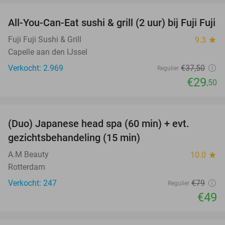
All-You-Can-Eat sushi & grill (2 uur) bij Fuji Fuji
21%
Fuji Fuji Sushi & Grill
9.3
star
Capelle aan den IJssel
Verkocht: 2.969
€37
,50
Regulier
€29
,50
favorite_border
(Duo) Japanese head spa (60 min) + evt.
38%
gezichtsbehandeling (15 min)
A.M Beauty
10.0
star
Rotterdam
Verkocht: 247
€79
Regulier
€49
favorite_border