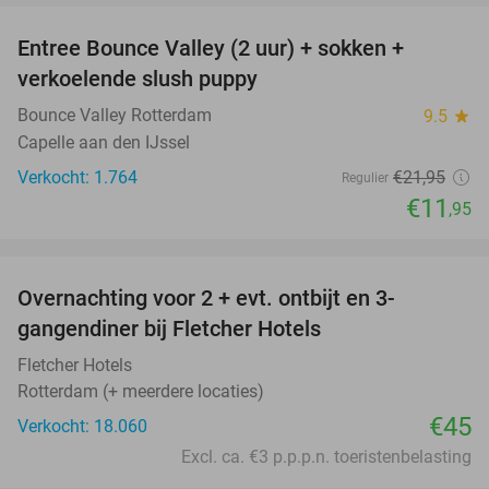
Entree Bounce Valley (2 uur) + sokken +
46%
verkoelende slush puppy
Bounce Valley Rotterdam
9.5
star
Capelle aan den IJssel
Verkocht: 1.764
€21
,95
Regulier
€11
,95
favorite_border
Overnachting voor 2 + evt. ontbijt en 3-
gangendiner bij Fletcher Hotels
Fletcher Hotels
Rotterdam (+ meerdere locaties)
€45
Verkocht: 18.060
Excl. ca. €3 p.p.p.n. toeristenbelasting