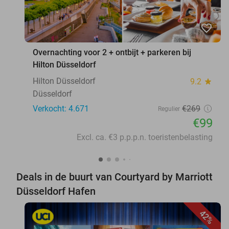
favorite_border
Overnachting voor 2 + ontbijt + parkeren bij
Hilton Düsseldorf
Hilton Düsseldorf
9.2
star
Düsseldorf
Verkocht: 4.671
€269
Regulier
€99
Excl. ca. €3 p.p.p.n. toeristenbelasting
Deals in de buurt van Courtyard by Marriott
Düsseldorf Hafen
42%