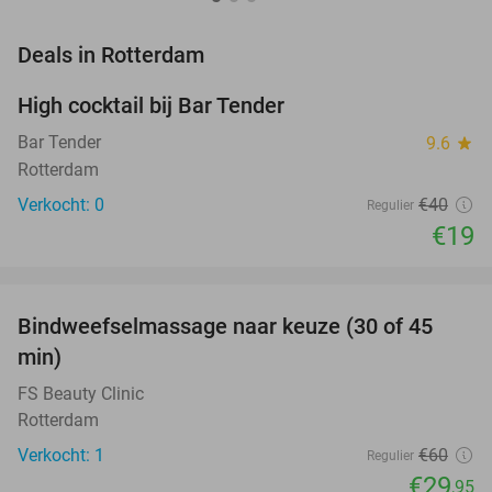
favorite_border
Deals in Rotterdam
High cocktail bij Bar Tender
53%
NEW
TODAY
Bar Tender
9.6
star
Rotterdam
Verkocht: 0
€40
Regulier
€19
favorite_border
Bindweefselmassage naar keuze (30 of 45
50%
NEW
min)
TODAY
FS Beauty Clinic
Rotterdam
Verkocht: 1
€60
Regulier
€29
,95