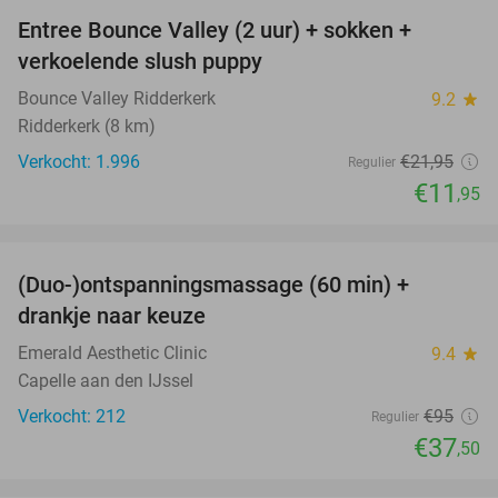
Entree Bounce Valley (2 uur) + sokken +
46%
verkoelende slush puppy
Bounce Valley Ridderkerk
9.2
star
Ridderkerk (8 km)
Verkocht: 1.996
€21
,95
Regulier
€11
,95
favorite_border
(Duo-)ontspanningsmassage (60 min) +
61%
drankje naar keuze
Emerald Aesthetic Clinic
9.4
star
Capelle aan den IJssel
Verkocht: 212
€95
Regulier
€37
,50
favorite_border