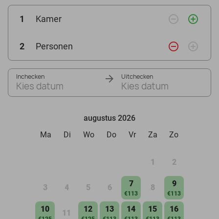
remove_circle_outline
add_circle_outline
1
Kamer
remove_circle_outline
add_circle_outline
2
Personen
Inchecken
Uitchecken
Kies datum
Kies datum
augustus 2026
Ma
Di
Wo
Do
Vr
Za
Zo
1
2
7
9
3
4
5
6
8
€113
€113
10
12
13
14
15
16
11
€125
€125
€113
€113
€113
€113