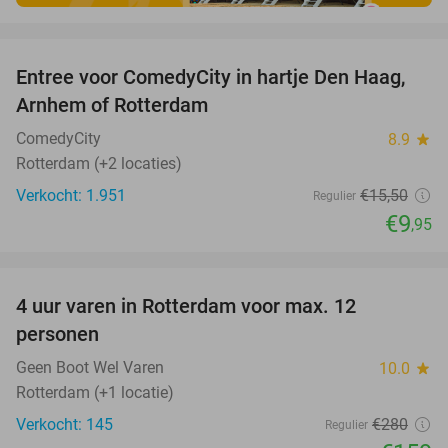
favorite_border
Entree voor ComedyCity in hartje Den Haag,
36%
Arnhem of Rotterdam
ComedyCity
8.9
star
Rotterdam (+2 locaties)
Verkocht: 1.951
€15
,50
Regulier
€9
,95
favorite_border
4 uur varen in Rotterdam voor max. 12
43%
personen
Geen Boot Wel Varen
10.0
star
Rotterdam (+1 locatie)
Verkocht: 145
€280
Regulier