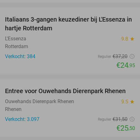
favorite_border
Italiaans 3-gangen keuzediner bij L'Essenza in
33%
hartje Rotterdam
L'Essenza
9.8
star
Rotterdam
Verkocht: 384
€37
,20
Regulier
€24
,95
favorite_border
Entree voor Ouwehands Dierenpark Rhenen
19%
Ouwehands Dierenpark Rhenen
9.5
star
Rhenen
Verkocht: 3.097
€31
,50
Regulier
€25
,50
favorite_border