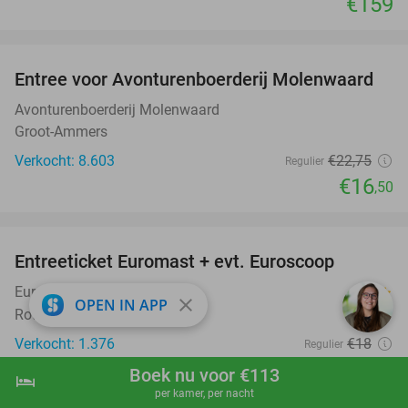
€159
favorite_border
Entree voor Avonturenboerderij Molenwaard
27%
Avonturenboerderij Molenwaard
Groot-Ammers
Verkocht: 8.603
€22
,75
Regulier
€16
,50
favorite_border
Entreeticket Euromast + evt. Euroscoop
36%
Euromast
9.2
star
close
OPEN IN APP
Rotterdam
Verkocht: 1.376
€18
Regulier
€11
,50
Boek nu voor €113
hotel
shopping_cart
Boek nu
navigate_next
per kamer, per nacht
favorite_border