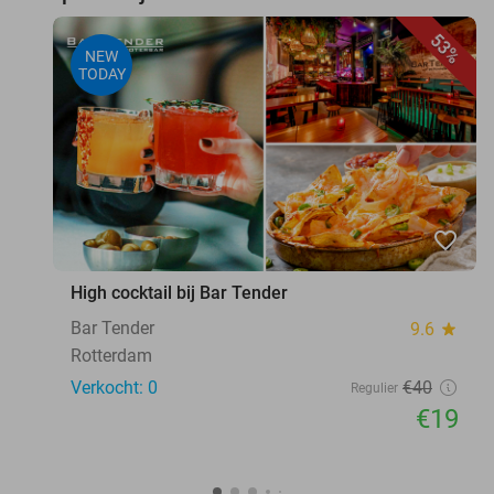
53%
NEW
TODAY
favorite_border
High cocktail bij Bar Tender
Bar Tender
9.6
star
Rotterdam
Verkocht: 0
€40
Regulier
€19