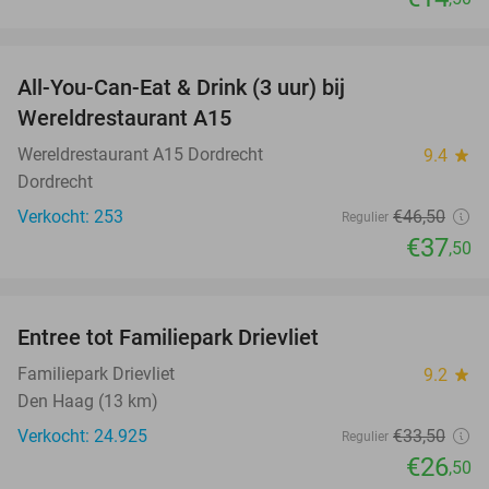
favorite_border
All-You-Can-Eat & Drink (3 uur) bij
19%
Wereldrestaurant A15
Wereldrestaurant A15 Dordrecht
9.4
star
Dordrecht
Verkocht: 253
€46
,50
Regulier
€37
,50
favorite_border
Entree tot Familiepark Drievliet
21%
Familiepark Drievliet
9.2
star
Den Haag (13 km)
Verkocht: 24.925
€33
,50
Regulier
€26
,50