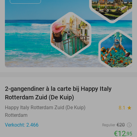
favorite_border
2-gangendiner à la carte bij Happy Italy
35%
Rotterdam Zuid (De Kuip)
Happy Italy Rotterdam Zuid (De Kuip)
8.1
star
Rotterdam
Verkocht: 2.466
€20
Regulier
€12
,95