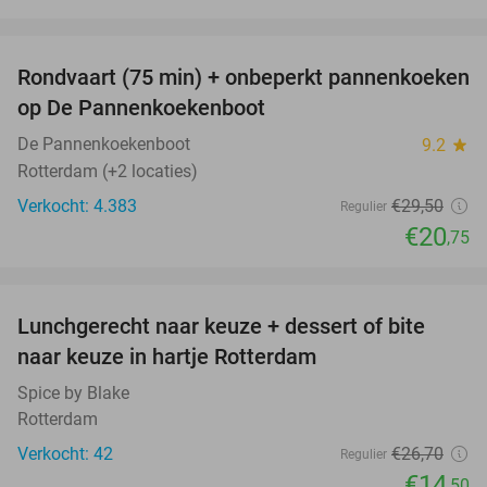
favorite_border
Rondvaart (75 min) + onbeperkt pannenkoeken
30%
op De Pannenkoekenboot
De Pannenkoekenboot
9.2
star
Rotterdam (+2 locaties)
Verkocht: 4.383
€29
,50
Regulier
€20
,75
favorite_border
Lunchgerecht naar keuze + dessert of bite
46%
naar keuze in hartje Rotterdam
Spice by Blake
Rotterdam
Verkocht: 42
€26
,70
Regulier
€14
,50