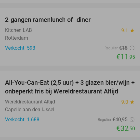
favorite_border
2-gangen ramenlunch of -diner
34%
Kitchen LAB
9.1
star
Rotterdam
Verkocht: 593
€18
Regulier
€11
,95
favorite_border
All-You-Can-Eat (2,5 uur) + 3 glazen bier/wijn +
21%
onbeperkt fris bij Wereldrestaurant Altijd
Wereldrestaurant Altijd
9.0
star
Capelle aan den IJssel
Verkocht: 1.688
€40
,95
Regulier
€32
,50
favorite_border