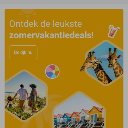
Ontdek de leukste
zomervakantiedeals
!
Bekijk nu