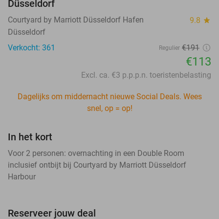
Düsseldorf
Courtyard by Marriott Düsseldorf Hafen
9.8
star
Düsseldorf
Verkocht: 361
€191
Regulier
€113
Excl. ca. €3 p.p.p.n. toeristenbelasting
Dagelijks om middernacht nieuwe Social Deals. Wees
snel, op = op!
In het kort
Voor 2 personen: overnachting in een Double Room
inclusief ontbijt bij Courtyard by Marriott Düsseldorf
Harbour
Reserveer jouw deal