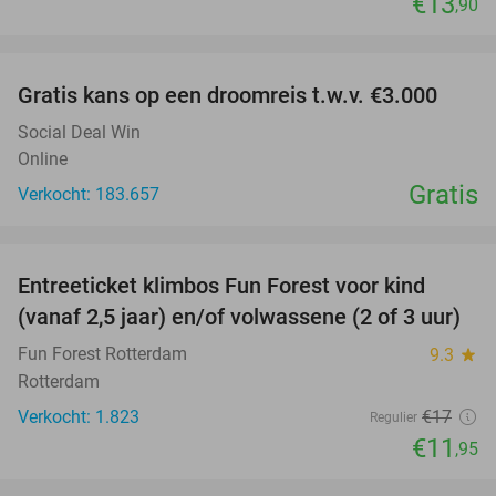
€13
,90
favorite_border
Gratis kans op een droomreis t.w.v. €3.000
Social Deal Win
Online
Gratis
Verkocht: 183.657
favorite_border
Entreeticket klimbos Fun Forest voor kind
30%
(vanaf 2,5 jaar) en/of volwassene (2 of 3 uur)
Fun Forest Rotterdam
9.3
star
Rotterdam
Verkocht: 1.823
€17
Regulier
€11
,95