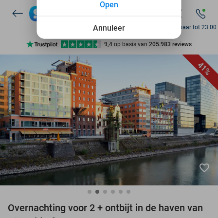
Open
10+ miljoen leden
9,4
op basis van
205.983 reviews
Annuleer
Bereikbaar tot 23:00
Ontdek 15.000+ deals
7 dagen per week beschikbaar
41%
10+ miljoen leden
favorite_border
Overnachting voor 2 + ontbijt in de haven van