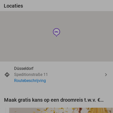
Locaties
hotel
Düsseldorf
Speditionstraße 11
Routebeschrijving
Maak gratis kans op een droomreis t.w.v. €3.000!