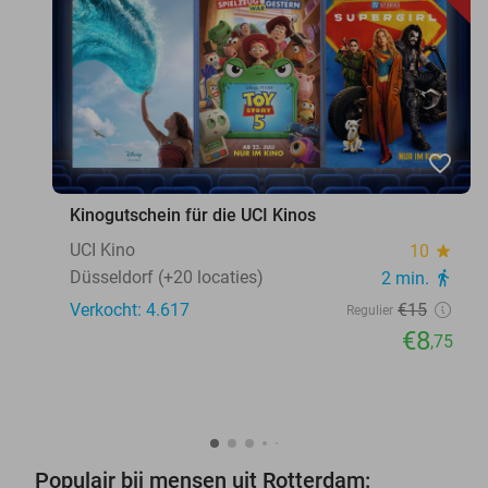
favorite_border
Kinogutschein für die UCI Kinos
UCI Kino
10
star
Düsseldorf (+20 locaties)
2 min.
directions_walk
Verkocht: 4.617
€15
Regulier
€8
,75
Populair bij mensen uit Rotterdam: