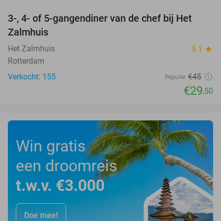
3-, 4- of 5-gangendiner van de chef bij Het
34%
Zalmhuis
Het Zalmhuis
9.1
star
Rotterdam
Verkocht: 155
€45
Regulier
€29
,50
Win gratis
een droomreis
t.w.v. €3.000
Doe mee!