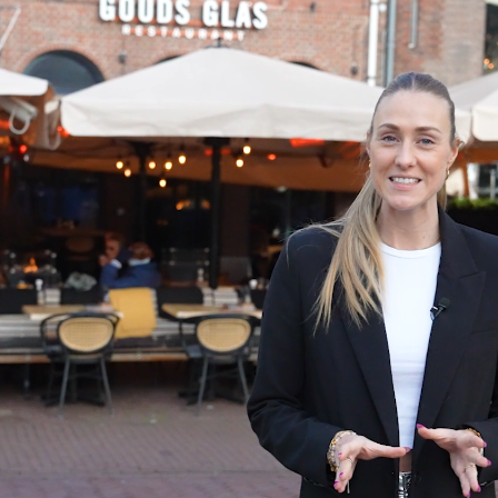
met 3 eieren, ribeye, Parmezaan en truffelmayonais
Flammkuchen:
Klassiek
met ham en kaas
Caprese
met mozzarella, tomaat en basilicumpesto
Specials:
‘Gouds Glas’ cheeseburger (+ €5)
met briochebroodje, runderburger, kaas, huisgemaakt
frites, mayonaise en pulled pork
Chef’s special (+ €5)
met een wisselende special
Salades:
Caesar salade kip (+ €5)