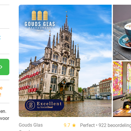
:
gate_next
e
!
den.
 voor
Gouds Glas
9.7
star
Perfect • 922 beoordelin