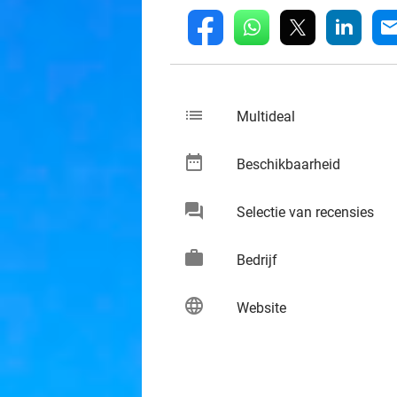
whatsapp
linkedin
fb
mai
list
keybo
Multideal
date_range
keybo
Beschikbaarheid
chat
keybo
Selectie van recensies
work
keybo
Bedrijf
language
keybo
Website