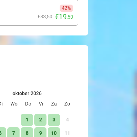
42%
€19
€33
,50
,50
n (+ €3) of gerookte zalm (+ €4)
oktober 2026
Di
Wo
Do
Vr
Za
Zo
1
2
3
4
6
7
8
9
10
11