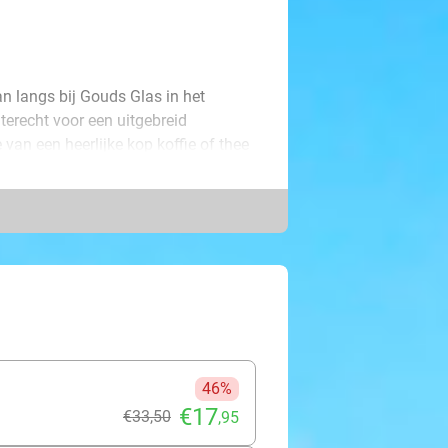
 langs bij Gouds Glas in het
 terecht voor een uitgebreid
van een heerlijke kop koffie of thee
g beginnen! Uitgewandeld? Dan staat
en vriend(in) mee, maak samen mooie
46%
€17
€33
,50
,95