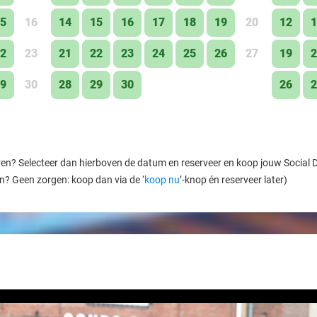
Tonijn salade
5
16
14
15
16
17
18
19
20
12
1
met tonijnsalade, rode ui, kappertjes, mayonaise, a
Pulled pork
2
23
21
22
23
24
25
26
27
19
2
met pulled pork, augurk, zoetzure rode ui, krokante 
9
30
28
29
30
26
2
Chef’s broodje
met een wisselend broodje
Hummus
met hummus, geroosterde groente en pompoenpitt
ren? Selecteer dan hierboven de datum en reserveer en koop jouw Social Dea
Oude kaas & chili
en? Geen zorgen: koop dan via de ‘
koop nu
’-knop én reserveer later)
met oude kaas, zongedroogde tomaat, rode ui en h
Carpaccio
met rundercarpaccio, pijnboompitten, kappertjes, 
rucola
Kroketten (rund of kaas)
met kroketten, snedes brood en salade
Uitsmijter ribeye