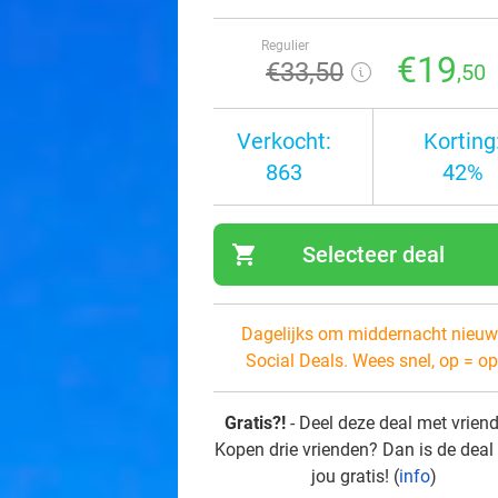
Regulier
€19
€33
,50
,50
Verkocht:
Korting
863
42%
shopping_cart
Selecteer deal
navi
Dagelijks om middernacht nieuw
Social Deals. Wees snel, op = op
Gratis?!
- Deel deze deal met vrien
Kopen drie vrienden? Dan is de deal
jou gratis! (
info
)