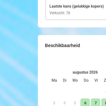
Laatste kans (gelukkige kopers)
Verkocht: 76
Beschikbaarheid
augustus 2026
Ma
Di
Wo
Do
Vr
3
4
5
6
7