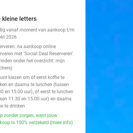
 kleine letters
dig vanaf moment van aankoop t/m
okt 2026
erveren:
na aankoop online
rveren met 'Social Deal Reserveren'
vinden onder het overzicht:
mijn
chers
)
unt kiezen om óf eerst koffie te
nken en daarna te lunchen (tussen
0 en 15.00 uur), óf eerst te lunchen
ssen 11.30 en 15.00 uur) en daarna
ie te drinken
p zonder zorgen, want jouw
koop is 100% verzekerd (meer info)