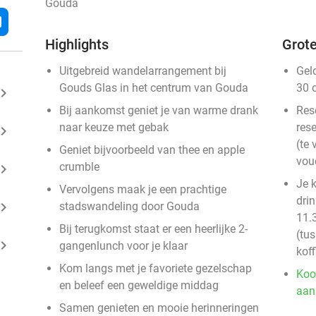
Gouda
l
Highlights
Grote
Uitgebreid wandelarrangement bij
Gel
Gouds Glas in het centrum van Gouda
30 
ard_arrow_right
Bij aankomst geniet je van warme drank
Res
naar keuze met gebak
rese
ard_arrow_right
(te 
Geniet bijvoorbeeld van thee en apple
vou
crumble
ard_arrow_right
Je k
Vervolgens maak je een prachtige
dri
ard_arrow_right
stadswandeling door Gouda
11.3
Bij terugkomst staat er een heerlijke 2-
(tu
ard_arrow_right
gangenlunch voor je klaar
koff
Kom langs met je favoriete gezelschap
Koo
en beleef een geweldige middag
aan
Samen genieten en mooie herinneringen