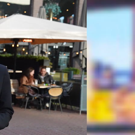
e
e burgersaus, ijsbergsla, augurk,