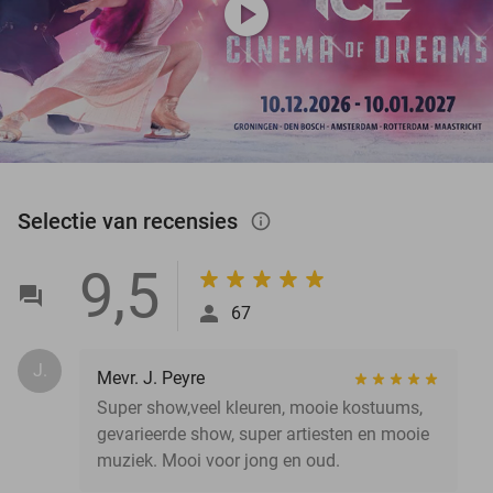
play_circle
Selectie van recensies
info_outlined
9,5
67
J.
Mevr. J. Peyre
Super show,veel kleuren, mooie kostuums,
gevarieerde show, super artiesten en mooie
muziek. Mooi voor jong en oud.