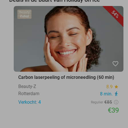
54%
favorite_border
Carbon laserpeeling of microneedling (60 min)
Beauty-Z
8.9
star
Rotterdam
8 min.
directions_walk
Verkocht: 4
€85
Regulier
€39