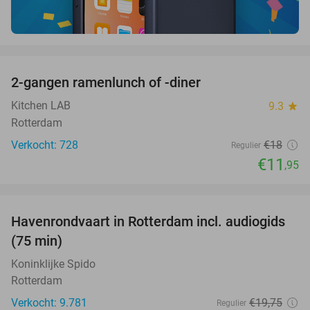
favorite_border
2-gangen ramenlunch of -diner
34%
Kitchen LAB
9.3
star
Rotterdam
Verkocht: 728
€18
Regulier
€11
,95
favorite_border
Havenrondvaart in Rotterdam incl. audiogids
30%
(75 min)
Koninklijke Spido
Rotterdam
Verkocht: 9.781
€19
,75
Regulier