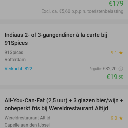
€179
Excl. ca. €5,60 p.p.p.n. toeristenbelasting
favorite_border
Indiaas 2- of 3-gangendiner à la carte bij
39%
91Spices
91Spices
9.1
star
Rotterdam
Verkocht: 822
€32
,20
Regulier
€19
,50
favorite_border
All-You-Can-Eat (2,5 uur) + 3 glazen bier/wijn +
21%
onbeperkt fris bij Wereldrestaurant Altijd
Wereldrestaurant Altijd
9.0
star
Capelle aan den IJssel