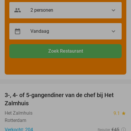
Zoek Restaurant
favorite_border
3-, 4- of 5-gangendiner van de chef bij Het
34%
Zalmhuis
Het Zalmhuis
9.1
star
Rotterdam
Verkocht: 204
€45
Regulier