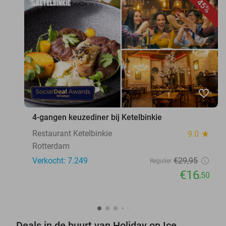
45%
favorite_border
4-gangen keuzediner bij Ketelbinkie
Restaurant Ketelbinkie
9.0
star
Rotterdam
Verkocht: 7.249
€29
,95
Regulier
€16
,50
Deals in de buurt van Holiday on Ice