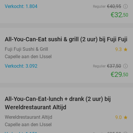
Verkocht: 1.804
€40
,95
Regulier
€32
,50
favorite_border
All-You-Can-Eat sushi & grill (2 uur) bij Fuji Fuji
21%
Fuji Fuji Sushi & Grill
9.3
star
Capelle aan den IJssel
Verkocht: 3.092
€37
,50
Regulier
€29
,50
favorite_border
All-You-Can-Eat-lunch + drank (2 uur) bij
18%
Wereldrestaurant Altijd
Wereldrestaurant Altijd
9.0
star
Capelle aan den IJssel