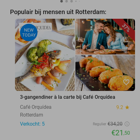
Populair bij mensen uit Rotterdam:
37%
NEW
TODAY
favorite_border
3-gangendiner à la carte bij Café Orquídea
Café Orquídea
9.2
star
Rotterdam
Verkocht: 5
€34
,20
Regulier
€21
,50