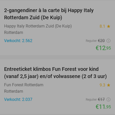
2-gangendiner à la carte bij Happy Italy
35%
Rotterdam Zuid (De Kuip)
Happy Italy Rotterdam Zuid (De Kuip)
8.1
star
Rotterdam
Verkocht: 2.562
€20
Regulier
€12
,95
favorite_border
Entreeticket klimbos Fun Forest voor kind
30%
(vanaf 2,5 jaar) en/of volwassene (2 of 3 uur)
Fun Forest Rotterdam
9.3
star
Rotterdam
Verkocht: 2.037
€17
Regulier
€11
,95