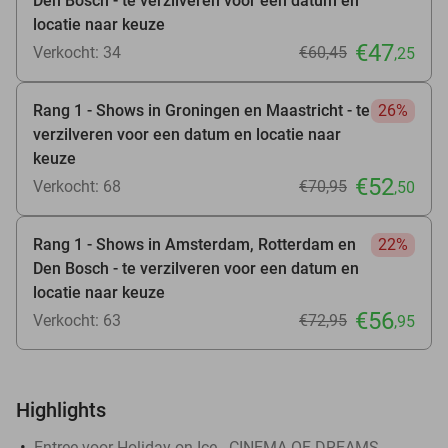
Den Bosch - te verzilveren voor een datum en
locatie naar keuze
€47
Verkocht: 34
€60
,45
,25
Rang 1 - Shows in Groningen en Maastricht - te
26%
verzilveren voor een datum en locatie naar
keuze
€52
Verkocht: 68
€70
,95
,50
Rang 1 - Shows in Amsterdam, Rotterdam en
22%
Den Bosch - te verzilveren voor een datum en
locatie naar keuze
€56
Verkocht: 63
€72
,95
,95
Highlights
Entree voor Holiday on Ice - CINEMA OF DREAMS