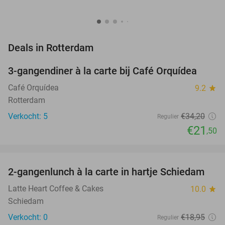
favorite_border
Deals in Rotterdam
3-gangendiner à la carte bij Café Orquídea
37%
NEW
TODAY
Café Orquídea
9.2
star
Rotterdam
Verkocht: 5
€34
,20
Regulier
€21
,50
favorite_border
2-gangenlunch à la carte in hartje Schiedam
42%
NEW
TODAY
Latte Heart Coffee & Cakes
10.0
star
Schiedam
Verkocht: 0
€18
,95
Regulier