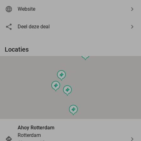
Website
Deel deze deal
Locaties
events
events
events
events
events
Ahoy Rotterdam
Rotterdam