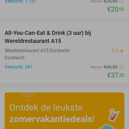
Verkocht: 1.151
€25
,50
Regulier
€20
,95
favorite_border
All-You-Can-Eat & Drink (3 uur) bij
19%
Wereldrestaurant A15
Wereldrestaurant A15 Dordrecht
9.4
star
Dordrecht
Verkocht: 341
€46
,50
Regulier
€37
,50
Ontdek de leukste
zomervakantiedeals
!