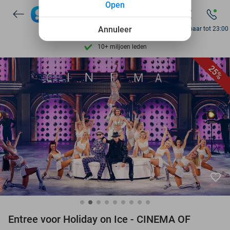
Open
Ontdek 15.000+ deals
7 dagen per week beschikbaar
Annuleer
Bereikbaar tot 23:00
10+ miljoen leden
9,4
op basis van
206.453 reviews
25%
Ontdek 15.000+ deals
7 dagen per week beschikbaar
10+ miljoen leden
favorite_border
Entree voor Holiday on Ice - CINEMA OF