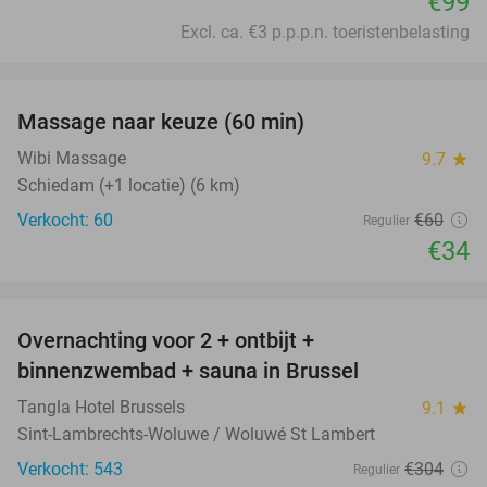
€99
Excl. ca. €3 p.p.p.n. toeristenbelasting
favorite_border
Massage naar keuze (60 min)
43%
Wibi Massage
9.7
star
Schiedam (+1 locatie) (6 km)
Verkocht: 60
€60
Regulier
€34
favorite_border
Overnachting voor 2 + ontbijt +
41%
binnenzwembad + sauna in Brussel
Tangla Hotel Brussels
9.1
star
Sint-Lambrechts-Woluwe / Woluwé St Lambert
Verkocht: 543
€304
Regulier