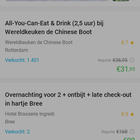
favorite_border
All-You-Can-Eat & Drink (2,5 uur) bij
14%
Wereldkeuken de Chinese Boot
Wereldkeuken de Chinese Boot
8.7
star
Rotterdam
Verkocht: 1.401
€36
,95
Regulier
€31
,95
favorite_border
Overnachting voor 2 + ontbijt + late check-out
41%
NEW
in hartje Bree
TODAY
Hotel Brasserie Ingredi
8.9
star
Bree
Verkocht: 2
€168
Regulier