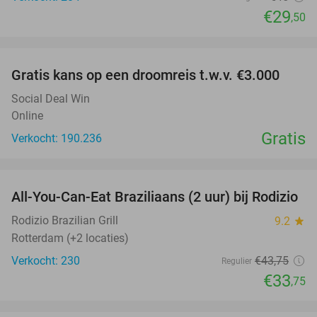
€29
,50
favorite_border
Gratis kans op een droomreis t.w.v. €3.000
Social Deal Win
Online
Gratis
Verkocht: 190.236
favorite_border
All-You-Can-Eat Braziliaans (2 uur) bij Rodizio
23%
Rodizio Brazilian Grill
9.2
star
Rotterdam (+2 locaties)
Verkocht: 230
€43
,75
Regulier
€33
,75
favorite_border