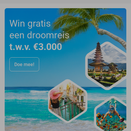
Win gratis
een droomreis
t.w.v. €3.000
Doe mee!