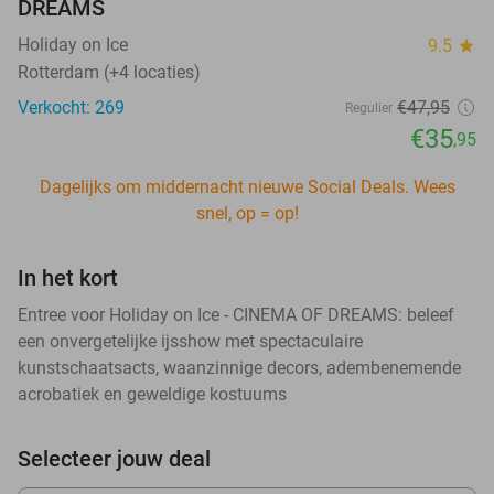
DREAMS
Holiday on Ice
9.5
star
Rotterdam (+4 locaties)
Verkocht: 269
€47
,95
Regulier
€35
,95
Dagelijks om middernacht nieuwe Social Deals. Wees
snel, op = op!
In het kort
Entree voor Holiday on Ice - CINEMA OF DREAMS: beleef
een onvergetelijke ijsshow met spectaculaire
kunstschaatsacts, waanzinnige decors, adembenemende
acrobatiek en geweldige kostuums
Selecteer jouw deal