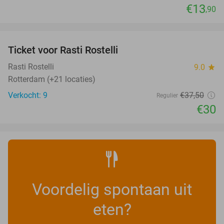
€13
,90
favorite_border
Ticket voor Rasti Rostelli
20%
NEW
TODAY
Rasti Rostelli
9.0
star
Rotterdam (+21 locaties)
Verkocht: 9
€37
,50
Regulier
€30
Voordelig spontaan uit
eten?