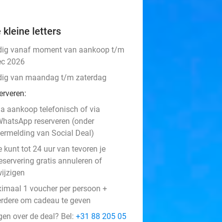
 kleine letters
dig vanaf moment van aankoop t/m
ec 2026
dig van maandag t/m zaterdag
erveren:
a aankoop telefonisch of via
hatsApp reserveren (onder
ermelding van Social Deal)
e kunt tot 24 uur van tevoren je
eservering gratis annuleren of
ijzigen
imaal 1 voucher per persoon +
rdere om cadeau te geven
gen over de deal? Bel:
+31 88 205 05