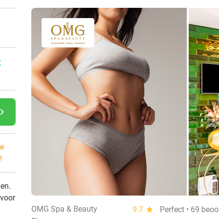
:
gate_next
e
!
den.
 voor
OMG Spa & Beauty
9.7
star
Perfect • 69 beoo