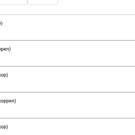
p)
ppen)
kop)
 koppen)
kop)