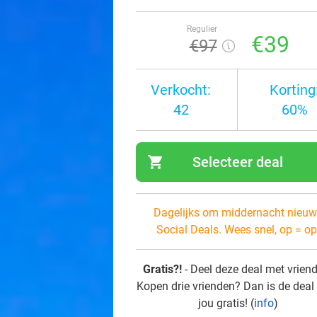
Regulier
€39
€97
Verkocht:
Korting
42
60%
shopping_cart
Selecteer deal
navi
Dagelijks om middernacht nieuw
Social Deals. Wees snel, op = op
Gratis?!
- Deel deze deal met vrien
Kopen drie vrienden? Dan is de deal
jou gratis! (
info
)