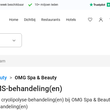
 week beschikbaar
10+ miljoen leden
Home
Dichtbij
Restaurants
Hotels
keyboard_arrow_down
uty
>
OMG Spa & Beauty
MS-behandeling(en)
 cryolipolyse-behandeling(en) bij OMG Spa & Beauty
andeling(en)