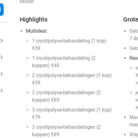
Rhoon
l
Highlights
Grote
Multideal:
Gel
7 d
ard_arrow_right
1 cryolipolyse-behandeling (1 kop)
€39
Gel
ard_arrow_right
1 cryolipolyse-behandeling (2
Res
koppen) €49
n
ard_arrow_right
2 cryolipolyse-behandelingen (1 kop)
W
€59
v
ard_arrow_right
2 cryolipolyse-behandelingen (2
j
koppen) €69
r
w
3 cryolipolyse-behandelingen (1 kop)
€79
Max
mee
3 cryolipolyse-behandelingen (2
koppen) €89
Vra