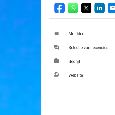
whatsapp
linkedin
fb
mai
list
keybo
Multideal
chat
keybo
Selectie van recensies
work
keybo
Bedrijf
language
keybo
Website