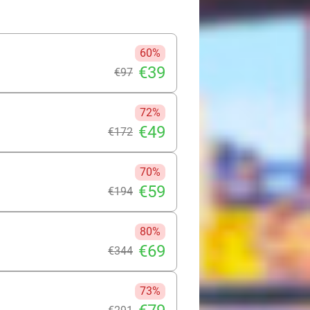
60%
€39
€97
72%
€49
€172
70%
€59
€194
80%
€69
€344
73%