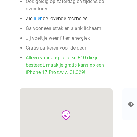
Ook geldig op zaterdag en tijdens de
avonduren
Zie
hier
de lovende recensies
Ga voor een strak en slank lichaam!
Jij voelt je weer fit en energiek
Gratis parkeren voor de deur!
Alleen vandaag: bij elke €10 die je
besteedt, maak je gratis kans op een
iPhone 17 Pro t.w.v. €1.329!
wellness