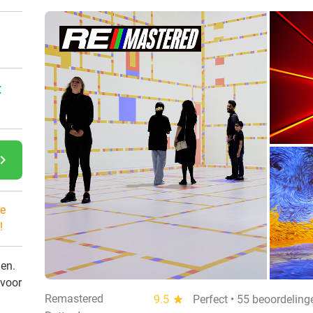
:
gate_next
e
!
den.
 voor
Remastered
9.5
star
Perfect • 55 beoordeling