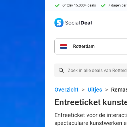
Ontdek 15.000+ deals
7 dagen per
Rotterdam
Overzicht
>
Uitjes
>
Remas
Entreeticket kunst
Entreeticket voor de intera
spectaculaire kunstwerken e