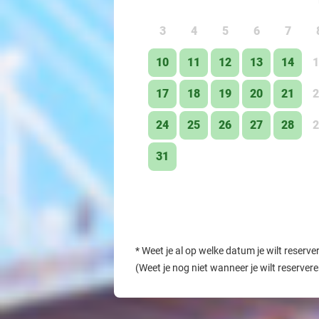
3
4
5
6
7
10
11
12
13
14
1
17
18
19
20
21
2
24
25
26
27
28
2
31
*
Weet je al op welke datum je wilt reserve
(Weet je nog niet wanneer je wilt reserver