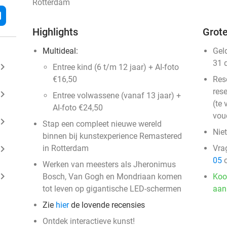
Rotterdam
l
Highlights
Grote
Multideal:
Gel
31 
ard_arrow_right
Entree kind (6 t/m 12 jaar) + AI-foto
€16,50
Res
rese
ard_arrow_right
Entree volwassene (vanaf 13 jaar) +
(te 
AI-foto €24,50
vou
ard_arrow_right
Stap een compleet nieuwe wereld
Niet
binnen bij kunstexperience Remastered
ard_arrow_right
in Rotterdam
Vra
05
o
Werken van meesters als Jheronimus
ard_arrow_right
Bosch, Van Gogh en Mondriaan komen
Koo
tot leven op gigantische LED-schermen
aan
Zie
hier
de lovende recensies
Ontdek interactieve kunst!