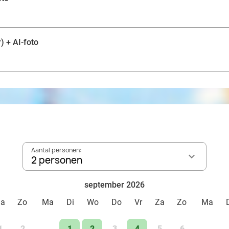
) + AI-foto
Aantal personen:
2 personen
september 2026
Za
Zo
Ma
Di
Wo
Do
Vr
Za
Zo
Ma
1
2
1
2
3
4
5
6