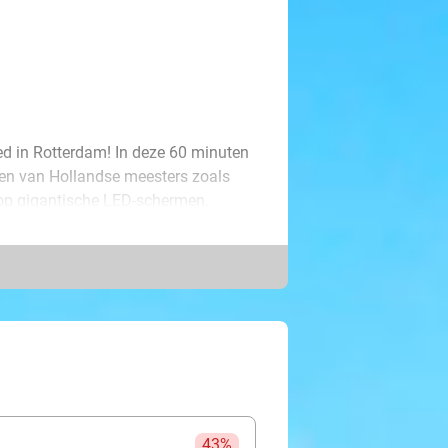
d in Rotterdam! In deze 60 minuten
en van Hollandse meesters zoals
op gigantische LED-schermen.
door zwermen vogels in de wolken en
e. Ontdek interactieve kunst en
 show!
o kunt laten vliegen, een kunstwerk
ieve vissen. Neem ook een unieke
 foto, waarop jij als kunstwerk
de betoverende Tuin der Lusten, deze
leur, beweging en magie.
43%