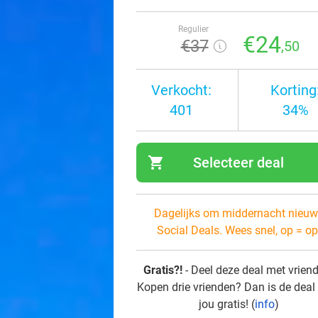
Regulier
€24
€37
,50
Verkocht:
Korting
401
34%
shopping_cart
Selecteer deal
navi
Dagelijks om middernacht nieuw
Social Deals. Wees snel, op = op
Gratis?!
- Deel deze deal met vrien
Kopen drie vrienden? Dan is de deal
jou gratis! (
info
)