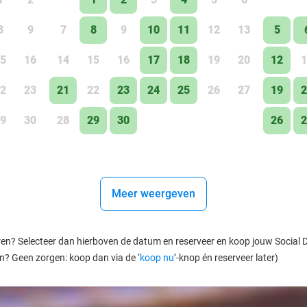
8
9
7
8
9
10
11
12
13
5
5
16
14
15
16
17
18
19
20
12
1
2
23
21
22
23
24
25
26
27
19
2
9
30
28
29
30
26
2
Meer weergeven
ren? Selecteer dan hierboven de datum en reserveer en koop jouw Social Dea
en? Geen zorgen: koop dan via de ‘
koop nu
’-knop én reserveer later)