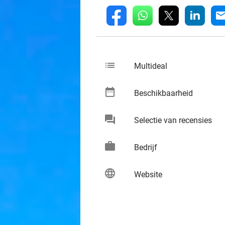
whatsapp
linkedin
fb
mai
list
keybo
Multideal
date_range
keybo
Beschikbaarheid
chat
keybo
Selectie van recensies
work
keybo
Bedrijf
language
keybo
Website