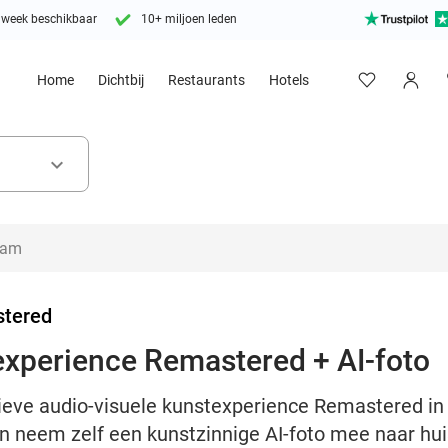
 week beschikbaar
10+ miljoen leden
Home
Dichtbij
Restaurants
Hotels
keyboard_arrow_down
tered
experience Remastered + AI-foto
ctieve audio-visuele kunstexperience Remastered i
n neem zelf een kunstzinnige AI-foto mee naar hui