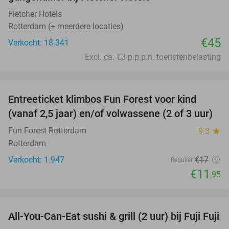
Fletcher Hotels
Rotterdam (+ meerdere locaties)
€45
Verkocht: 18.341
Excl. ca. €3 p.p.p.n. toeristenbelasting
favorite_border
Entreeticket klimbos Fun Forest voor kind
30%
(vanaf 2,5 jaar) en/of volwassene (2 of 3 uur)
Fun Forest Rotterdam
9.3
star
Rotterdam
Verkocht: 1.947
€17
Regulier
€11
,95
favorite_border
All-You-Can-Eat sushi & grill (2 uur) bij Fuji Fuji
21%