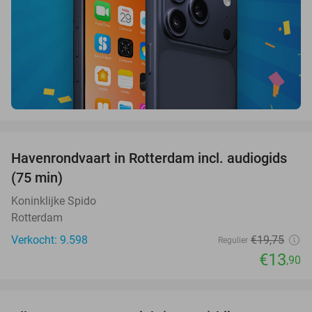
favorite_border
Havenrondvaart in Rotterdam incl. audiogids
30%
(75 min)
Koninklijke Spido
Rotterdam
Verkocht: 9.598
€19
,75
Regulier
€13
,90
favorite_border