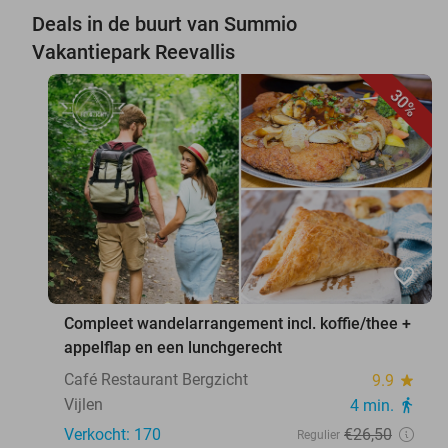
Deals in de buurt van Summio
Vakantiepark Reevallis
30%
favorite_border
Compleet wandelarrangement incl. koffie/thee +
appelflap en een lunchgerecht
Café Restaurant Bergzicht
9.9
star
Vijlen
4 min.
directions_walk
Verkocht: 170
€26
,50
Regulier