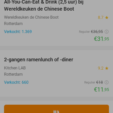
All-You-Can-Eat & Drink (2,5 uur) bij
14%
Wereldkeuken de Chinese Boot
Wereldkeuken de Chinese Boot
8.7
star
Rotterdam
Verkocht: 1.369
€36
,95
Regulier
€31
,95
favorite_border
2-gangen ramenlunch of -diner
34%
Kitchen LAB
9.2
star
Rotterdam
Verkocht: 660
€18
Regulier
€11
,95