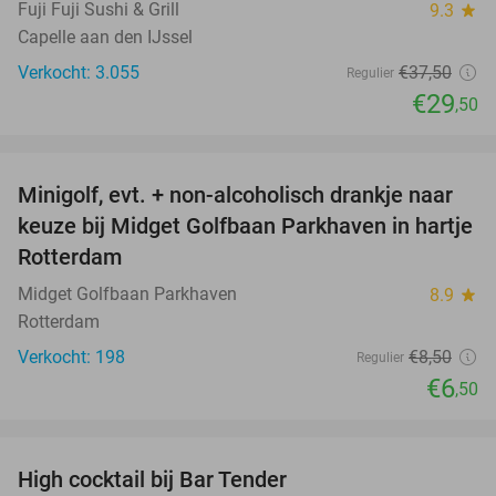
Fuji Fuji Sushi & Grill
9.3
star
Capelle aan den IJssel
Verkocht: 3.055
€37
,50
Regulier
€29
,50
favorite_border
Minigolf, evt. + non-alcoholisch drankje naar
24%
keuze bij Midget Golfbaan Parkhaven in hartje
Rotterdam
Midget Golfbaan Parkhaven
8.9
star
Rotterdam
Verkocht: 198
€8
,50
Regulier
€6
,50
favorite_border
High cocktail bij Bar Tender
53%