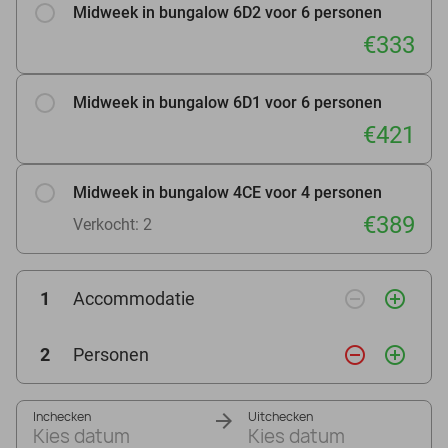
Midweek in bungalow 6D2 voor 6 personen
€333
Midweek in bungalow 6D1 voor 6 personen
€421
Midweek in bungalow 4CE voor 4 personen
€389
Verkocht: 2
remove_circle_outline
add_circle_outline
1
Accommodatie
remove_circle_outline
add_circle_outline
2
Personen
Inchecken
Uitchecken
Kies datum
Kies datum