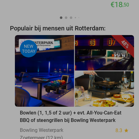
€18
,50
Populair bij mensen uit Rotterdam:
48%
NEW
TODAY
favorite_border
Bowlen (1, 1,5 of 2 uur) + evt. All-You-Can-Eat
BBQ of steengrillen bij Bowling Westerpark
Bowling Westerpark
8.3
star
Zoetermeer (12 km)