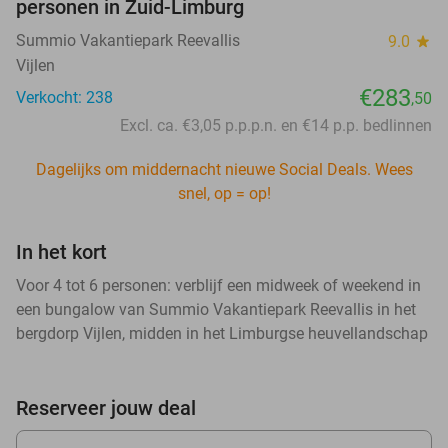
personen in Zuid-Limburg
Summio Vakantiepark Reevallis
9.0
star
Vijlen
€283
Verkocht: 238
,50
Excl. ca. €3,05 p.p.p.n. en €14 p.p. bedlinnen
Dagelijks om middernacht nieuwe Social Deals. Wees
snel, op = op!
In het kort
Voor 4 tot 6 personen: verblijf een midweek of weekend in
een bungalow van Summio Vakantiepark Reevallis in het
bergdorp Vijlen, midden in het Limburgse heuvellandschap
Reserveer jouw deal