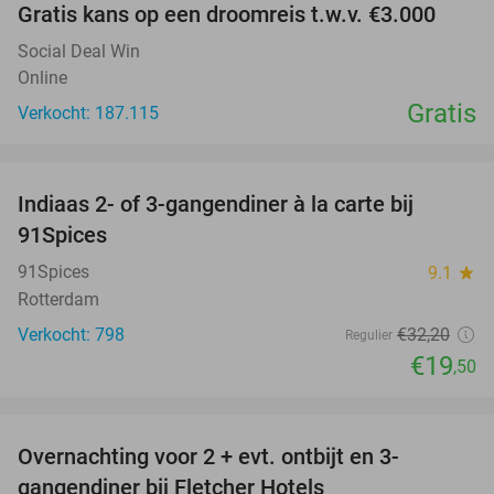
Gratis kans op een droomreis t.w.v. €3.000
Social Deal Win
Online
Gratis
Verkocht: 187.115
favorite_border
Indiaas 2- of 3-gangendiner à la carte bij
39%
91Spices
91Spices
9.1
star
Rotterdam
Verkocht: 798
€32
,20
Regulier
€19
,50
favorite_border
Overnachting voor 2 + evt. ontbijt en 3-
gangendiner bij Fletcher Hotels