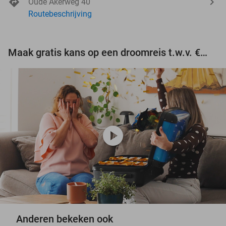
Oude Akerweg 40
Routebeschrijving
Maak gratis kans op een droomreis t.w.v. €3.000!
play_circle
Anderen bekeken ook