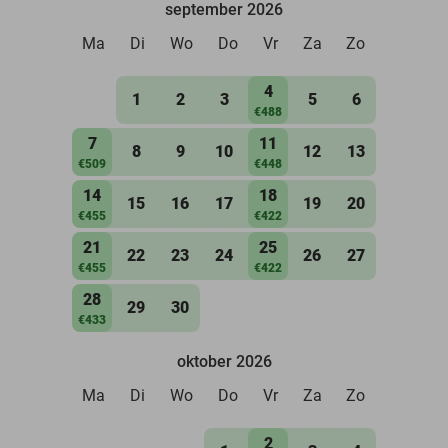
september 2026
Ma
Di
Wo
Do
Vr
Za
Zo
4
1
2
3
5
6
€488
7
11
8
9
10
12
13
€509
€448
14
18
15
16
17
19
20
€455
€422
21
25
22
23
24
26
27
€455
€422
28
29
30
€433
oktober 2026
Ma
Di
Wo
Do
Vr
Za
Zo
2