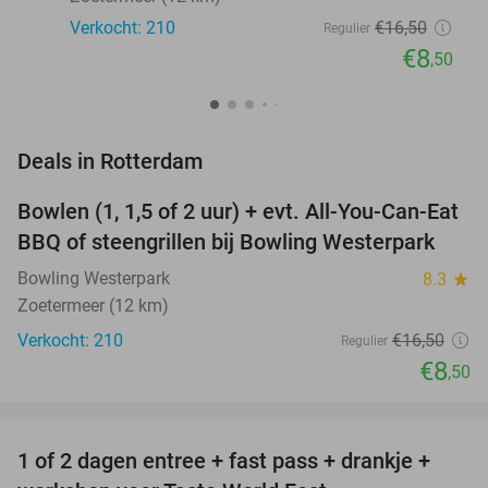
Verkocht: 210
€16
,50
Regulier
€8
,50
favorite_border
Deals in Rotterdam
Bowlen (1, 1,5 of 2 uur) + evt. All-You-Can-Eat
48%
NEW
BBQ of steengrillen bij Bowling Westerpark
TODAY
Bowling Westerpark
8.3
star
Zoetermeer (12 km)
Verkocht: 210
€16
,50
Regulier
€8
,50
favorite_border
1 of 2 dagen entree + fast pass + drankje +
56%
NEW