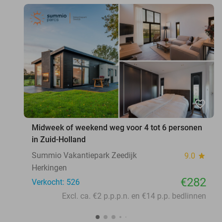
favorite_border
Midweek of weekend weg voor 4 tot 6 personen
in Zuid-Holland
Summio Vakantiepark Zeedijk
9.0
star
Herkingen
€282
Verkocht: 526
Excl. ca. €2 p.p.p.n. en €14 p.p. bedlinnen