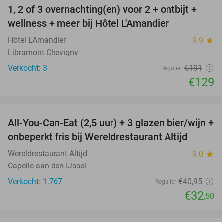
1, 2 of 3 overnachting(en) voor 2 + ontbijt +
32%
NEW
wellness + meer bij Hôtel L'Amandier
TODAY
Hôtel L'Amandier
9.9
star
Libramont-Chevigny
Verkocht: 3
€191
Regulier
€129
favorite_border
All-You-Can-Eat (2,5 uur) + 3 glazen bier/wijn +
21%
onbeperkt fris bij Wereldrestaurant Altijd
Wereldrestaurant Altijd
9.0
star
Capelle aan den IJssel
Verkocht: 1.767
€40
,95
Regulier
€32
,50
favorite_border