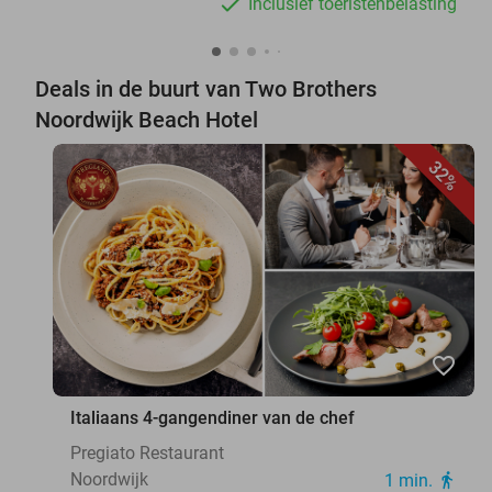
Inclusief toeristenbelasting
Deals in de buurt van Two Brothers
Noordwijk Beach Hotel
32%
favorite_border
Italiaans 4-gangendiner van de chef
Pregiato Restaurant
Noordwijk
1 min.
directions_walk