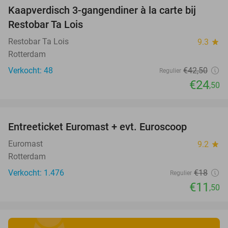
Kaapverdisch 3-gangendiner à la carte bij
42%
Restobar Ta Lois
Restobar Ta Lois
9.3
star
Rotterdam
Verkocht: 48
€42
,50
Regulier
€24
,50
favorite_border
Entreeticket Euromast + evt. Euroscoop
36%
Euromast
9.2
star
Rotterdam
Verkocht: 1.476
€18
Regulier
€11
,50