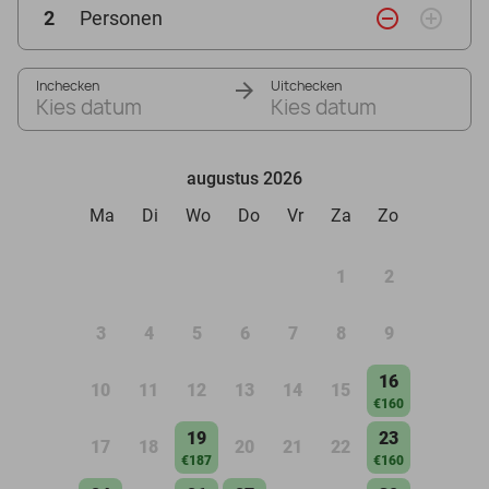
remove_circle_outline
add_circle_outline
2
Personen
Inchecken
Uitchecken
Kies datum
Kies datum
augustus 2026
Ma
Di
Wo
Do
Vr
Za
Zo
1
2
3
4
5
6
7
8
9
16
10
11
12
13
14
15
€160
19
23
17
18
20
21
22
€187
€160