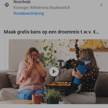
Noordwijk
Koningin Wilhelmina Boulevard 8
Routebeschrijving
Maak gratis kans op een droomreis t.w.v. €3.000!
play_circle