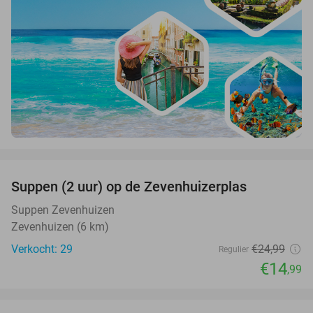
favorite_border
Suppen (2 uur) op de Zevenhuizerplas
40%
Suppen Zevenhuizen
Zevenhuizen (6 km)
Verkocht: 29
€24
,99
Regulier
€14
,99
favorite_border