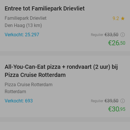
Entree tot Familiepark Drievliet
21%
Familiepark Drievliet
9.2
star
Den Haag (13 km)
Verkocht: 25.297
€33
,50
Regulier
€26
,50
favorite_border
All-You-Can-Eat pizza + rondvaart (2 uur) bij
22%
Pizza Cruise Rotterdam
Pizza Cruise Rotterdam
Rotterdam
Verkocht: 693
€39
,50
Regulier
€30
,95
favorite_border