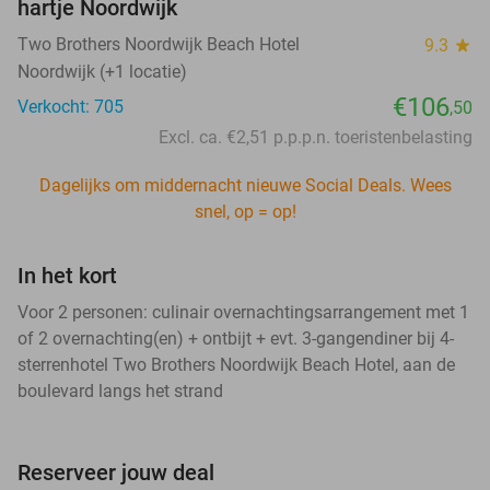
hartje Noordwijk
Two Brothers Noordwijk Beach Hotel
9.3
star
Noordwijk (+1 locatie)
€106
Verkocht: 705
,50
Excl. ca. €2,51 p.p.p.n. toeristenbelasting
Dagelijks om middernacht nieuwe Social Deals. Wees
snel, op = op!
In het kort
Voor 2 personen: culinair overnachtingsarrangement met 1
of 2 overnachting(en) + ontbijt + evt. 3-gangendiner bij 4-
sterrenhotel Two Brothers Noordwijk Beach Hotel, aan de
boulevard langs het strand
Reserveer jouw deal