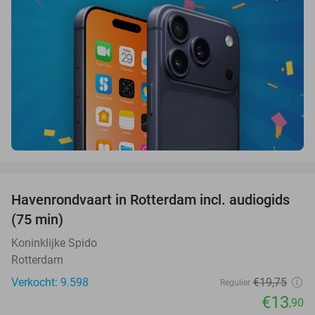
favorite_border
Havenrondvaart in Rotterdam incl. audiogids
30%
(75 min)
Koninklijke Spido
Rotterdam
Verkocht: 9.598
€19
,75
Regulier
€13
,90