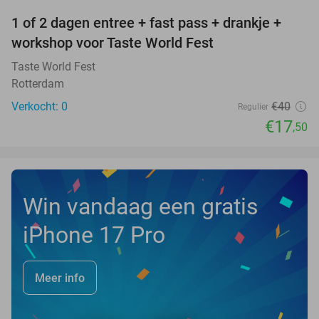
1 of 2 dagen entree + fast pass + drankje +
56%
NEW
workshop voor Taste World Fest
TODAY
Taste World Fest
Rotterdam
Verkocht: 0
€40
Regulier
€17
,50
Win vandaag een gratis
iPhone 17 Pro
Meer info