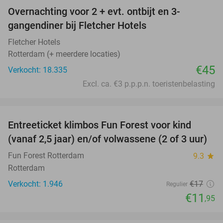
Overnachting voor 2 + evt. ontbijt en 3-
gangendiner bij Fletcher Hotels
Fletcher Hotels
Rotterdam (+ meerdere locaties)
€45
Verkocht: 18.335
Excl. ca. €3 p.p.p.n. toeristenbelasting
favorite_border
Entreeticket klimbos Fun Forest voor kind
30%
(vanaf 2,5 jaar) en/of volwassene (2 of 3 uur)
Fun Forest Rotterdam
9.3
star
Rotterdam
Verkocht: 1.946
€17
Regulier
€11
,95
favorite_border