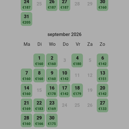
24
26
27
30
25
28
29
€187
€187
€187
€160
31
€205
september 2026
Ma
Di
Wo
Do
Vr
Za
Zo
1
2
4
6
3
5
€160
€160
€180
€142
7
8
9
10
13
11
12
€160
€160
€160
€142
€151
14
16
17
18
20
15
19
€160
€178
€142
€179
€142
21
22
23
27
24
25
26
€169
€183
€169
€133
28
29
30
€160
€166
€175