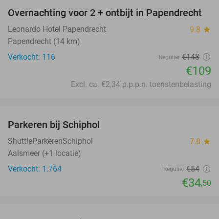
Overnachting voor 2 + ontbijt in Papendrecht
26%
Leonardo Hotel Papendrecht
9.8
star
Papendrecht (14 km)
Verkocht: 116
€148
Regulier
€109
Excl. ca. €2,34 p.p.p.n. toeristenbelasting
favorite_border
Parkeren bij Schiphol
36%
ShuttleParkerenSchiphol
7.8
star
Aalsmeer (+1 locatie)
Verkocht: 1.764
€54
Regulier
€34
,50
favorite_border