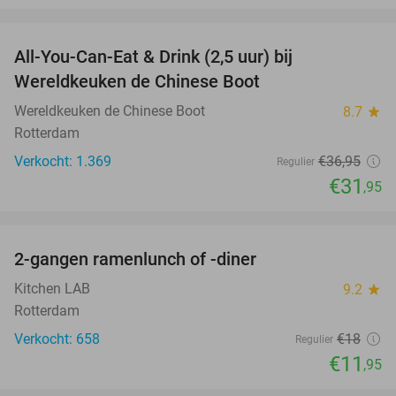
favorite_border
All-You-Can-Eat & Drink (2,5 uur) bij
14%
Wereldkeuken de Chinese Boot
Wereldkeuken de Chinese Boot
8.7
star
Rotterdam
Verkocht: 1.369
€36
,95
Regulier
€31
,95
favorite_border
2-gangen ramenlunch of -diner
34%
Kitchen LAB
9.2
star
Rotterdam
Verkocht: 658
€18
Regulier
€11
,95