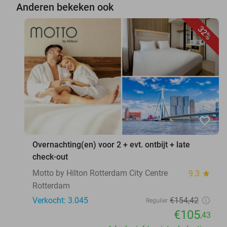
Anderen bekeken ook
32%
favorite_border
Overnachting(en) voor 2 + evt. ontbijt + late
check-out
Motto by Hilton Rotterdam City Centre
9.3
star
Rotterdam
Verkocht: 3.045
€154
,42
Regulier
€105
,43