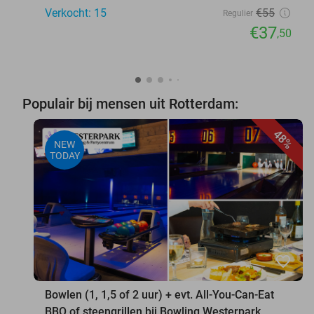
Verkocht: 15
€55
Regulier
€37
,50
Populair bij mensen uit Rotterdam:
48%
NEW
TODAY
favorite_border
Bowlen (1, 1,5 of 2 uur) + evt. All-You-Can-Eat
BBQ of steengrillen bij Bowling Westerpark