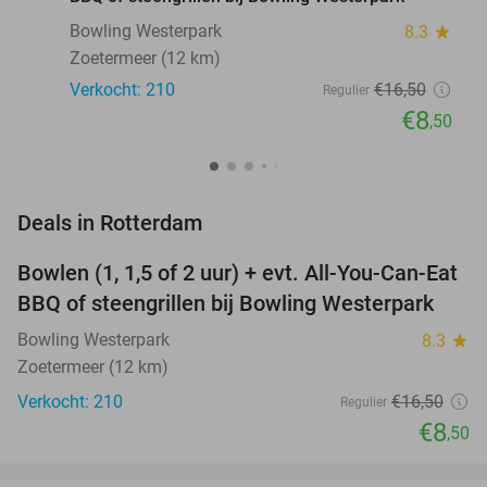
Bowling Westerpark
8.3
star
Zoetermeer (12 km)
Verkocht: 210
€16
,50
Regulier
€8
,50
favorite_border
Deals in Rotterdam
Bowlen (1, 1,5 of 2 uur) + evt. All-You-Can-Eat
48%
NEW
BBQ of steengrillen bij Bowling Westerpark
TODAY
Bowling Westerpark
8.3
star
Zoetermeer (12 km)
Verkocht: 210
€16
,50
Regulier
€8
,50
favorite_border