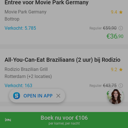
Entree voor Movie Park Germany
38%
Movie Park Germany
9.4
star
Bottrop
Verkocht: 5.785
€59
,90
Regulier
€36
,90
favorite_border
All-You-Can-Eat Braziliaans (2 uur) bij Rodizio
23%
Rodizio Brazilian Grill
9.2
star
Rotterdam (+2 locaties)
Verkocht: 163
€43
,75
Regulier
€33
,75
close
OPEN IN APP
favorite_border
Rondvaart (75 min) + onbeperkt pannenkoeken
30%
Boek nu voor €106
hotel
shopping_cart
Boek nu
navigate_next
per kamer, per nacht
op De Pannenkoekenboot