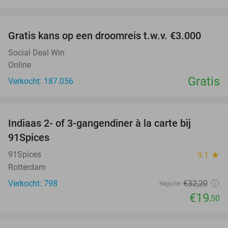
favorite_border
Gratis kans op een droomreis t.w.v. €3.000
Social Deal Win
Online
Gratis
Verkocht: 187.056
favorite_border
Indiaas 2- of 3-gangendiner à la carte bij
39%
91Spices
91Spices
9.1
star
Rotterdam
Verkocht: 798
€32
,20
Regulier
€19
,50
favorite_border