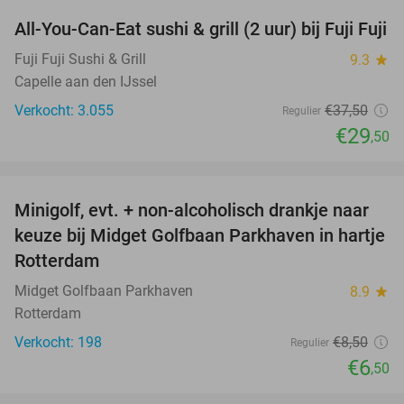
All-You-Can-Eat sushi & grill (2 uur) bij Fuji Fuji
21%
Fuji Fuji Sushi & Grill
9.3
star
Capelle aan den IJssel
Verkocht: 3.055
€37
,50
Regulier
€29
,50
favorite_border
Minigolf, evt. + non-alcoholisch drankje naar
24%
keuze bij Midget Golfbaan Parkhaven in hartje
Rotterdam
Midget Golfbaan Parkhaven
8.9
star
Rotterdam
Verkocht: 198
€8
,50
Regulier
€6
,50
favorite_border