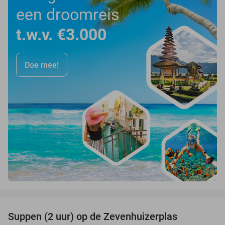
een droomreis
t.w.v. €3.000
Doe mee!
favorite_border
Suppen (2 uur) op de Zevenhuizerplas
40%