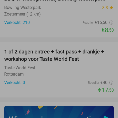
Bowling Westerpark
8.3
star
Zoetermeer (12 km)
Verkocht: 210
€16
,50
Regulier
€8
,50
favorite_border
1 of 2 dagen entree + fast pass + drankje +
56%
NEW
workshop voor Taste World Fest
TODAY
Taste World Fest
Rotterdam
Verkocht: 0
€40
Regulier
€17
,50