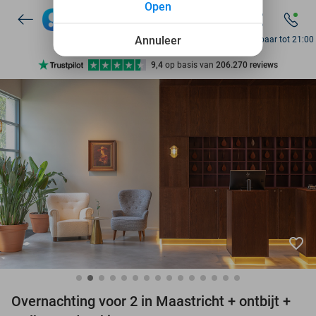
Open
7 dagen per week beschikbaar
10+ miljoen leden
Annuleer
Bereikbaar tot 21:00
9,4
op basis van
206.270 reviews
Ontdek 15.000+ deals
7 dagen per week beschikbaar
10+ miljoen leden
favorite_border
Overnachting voor 2 in Maastricht + ontbijt +