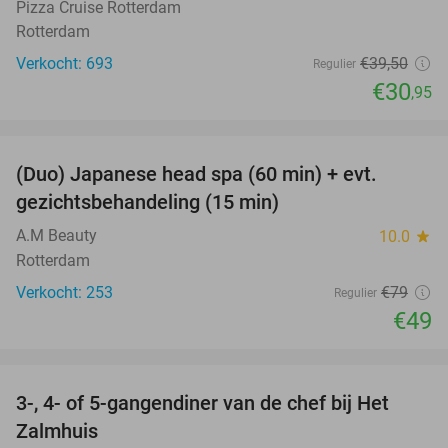
Pizza Cruise Rotterdam
Rotterdam
Verkocht: 693
€39
,50
Regulier
€30
,95
favorite_border
(Duo) Japanese head spa (60 min) + evt.
38%
gezichtsbehandeling (15 min)
A.M Beauty
10.0
star
Rotterdam
Verkocht: 253
€79
Regulier
€49
favorite_border
3-, 4- of 5-gangendiner van de chef bij Het
34%
Zalmhuis