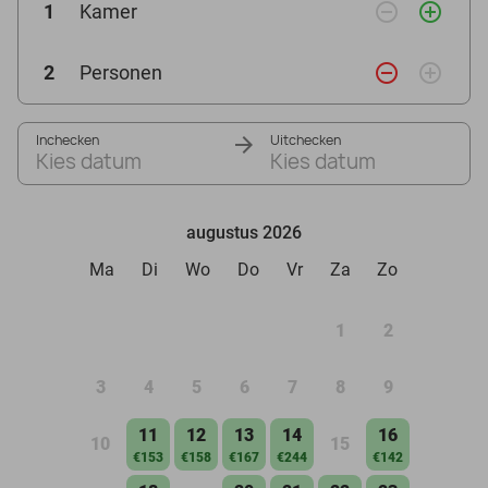
remove_circle_outline
add_circle_outline
1
Kamer
remove_circle_outline
add_circle_outline
2
Personen
Inchecken
Uitchecken
Kies datum
Kies datum
augustus 2026
Ma
Di
Wo
Do
Vr
Za
Zo
1
2
3
4
5
6
7
8
9
11
12
13
14
16
10
15
€153
€158
€167
€244
€142