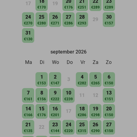
18
20
21
22
23
17
19
€170
€176
€251
€289
€289
24
25
26
27
28
30
29
€270
€280
€271
€286
€293
€157
31
€130
september 2026
Ma
Di
Wo
Do
Vr
Za
Zo
1
2
4
5
6
3
€153
€147
€282
€265
€150
7
8
9
10
13
11
12
€161
€156
€222
€239
€151
14
15
16
18
19
20
17
€166
€176
€201
€286
€298
€150
21
23
24
25
26
27
22
€135
€144
€220
€315
€290
€150