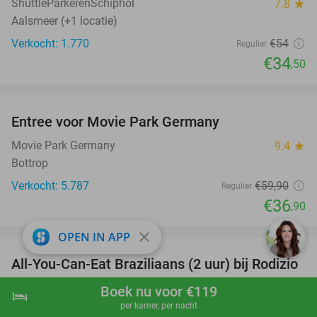
ShuttleParkerenSchiphol
7.8
star
Aalsmeer (+1 locatie)
Verkocht: 1.770
€54
Regulier
€34
,50
favorite_border
Entree voor Movie Park Germany
38%
Movie Park Germany
9.4
star
Bottrop
Verkocht: 5.787
€59
,90
Regulier
€36
,90
favorite_border
close
OPEN IN APP
All-You-Can-Eat Braziliaans (2 uur) bij Rodizio
23%
Rodizio Brazilian Grill
9.2
star
Boek nu voor €119
hotel
shopping_cart
Boek nu
navigate_next
Rotterdam (+2 locaties)
per kamer, per nacht