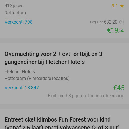
91Spices
9.1
star
Rotterdam
Verkocht: 798
€32
,20
Regulier
€19
,50
favorite_border
Overnachting voor 2 + evt. ontbijt en 3-
gangendiner bij Fletcher Hotels
Fletcher Hotels
Rotterdam (+ meerdere locaties)
€45
Verkocht: 18.347
Excl. ca. €3 p.p.p.n. toeristenbelasting
favorite_border
Entreeticket klimbos Fun Forest voor kind
30%
(vanaf 2,5 jaar) en/of volwassene (2 of 3 uur)