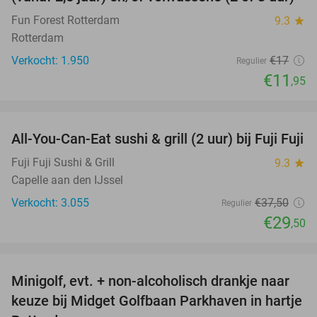
Fun Forest Rotterdam
9.3
star
Rotterdam
Verkocht: 1.950
€17
Regulier
€11
,95
favorite_border
All-You-Can-Eat sushi & grill (2 uur) bij Fuji Fuji
21%
Fuji Fuji Sushi & Grill
9.3
star
Capelle aan den IJssel
Verkocht: 3.055
€37
,50
Regulier
€29
,50
favorite_border
Minigolf, evt. + non-alcoholisch drankje naar
24%
keuze bij Midget Golfbaan Parkhaven in hartje