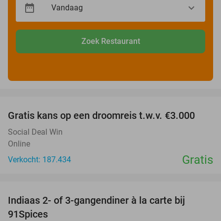
Zoek Restaurant
favorite_border
Gratis kans op een droomreis t.w.v. €3.000
Social Deal Win
Online
Gratis
Verkocht: 187.434
favorite_border
Indiaas 2- of 3-gangendiner à la carte bij
39%
91Spices