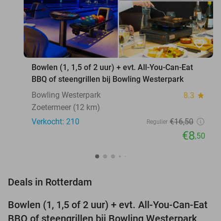
favorite_border
Bowlen (1, 1,5 of 2 uur) + evt. All-You-Can-Eat
BBQ of steengrillen bij Bowling Westerpark
Bowling Westerpark
8.3
star
Zoetermeer (12 km)
Verkocht: 210
€16
,50
Regulier
€8
,50
favorite_border
Deals in Rotterdam
Bowlen (1, 1,5 of 2 uur) + evt. All-You-Can-Eat
48%
NEW
BBQ of steengrillen bij Bowling Westerpark
TODAY