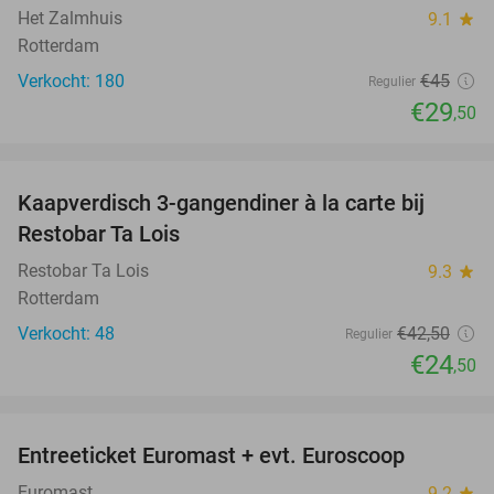
Het Zalmhuis
9.1
star
Rotterdam
Verkocht: 180
€45
Regulier
€29
,50
favorite_border
Kaapverdisch 3-gangendiner à la carte bij
42%
Restobar Ta Lois
Restobar Ta Lois
9.3
star
Rotterdam
Verkocht: 48
€42
,50
Regulier
€24
,50
favorite_border
Entreeticket Euromast + evt. Euroscoop
36%
Euromast
9.2
star