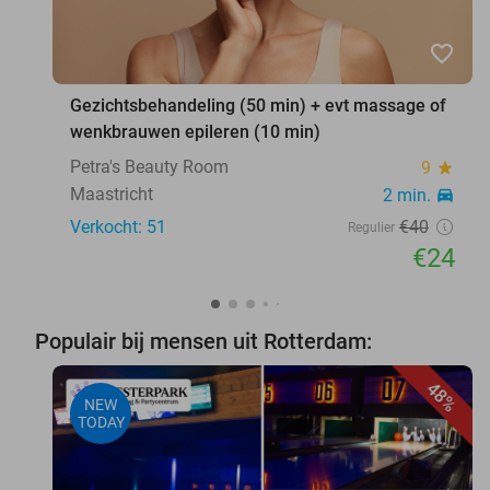
favorite_border
Gezichtsbehandeling (50 min) + evt massage of
wenkbrauwen epileren (10 min)
Petra's Beauty Room
9
star
Maastricht
2 min.
directions_car
Verkocht: 51
€40
Regulier
€24
Populair bij mensen uit Rotterdam:
48%
NEW
TODAY