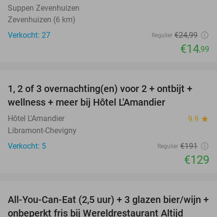
Suppen Zevenhuizen
Zevenhuizen (6 km)
Verkocht: 27
€24
,99
Regulier
€14
,99
favorite_border
1, 2 of 3 overnachting(en) voor 2 + ontbijt +
32%
NEW
wellness + meer bij Hôtel L'Amandier
TODAY
Hôtel L'Amandier
9.9
star
Libramont-Chevigny
Verkocht: 5
€191
Regulier
€129
favorite_border
All-You-Can-Eat (2,5 uur) + 3 glazen bier/wijn +
21%
onbeperkt fris bij Wereldrestaurant Altijd