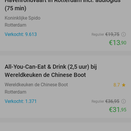
30%
(75 min)
Koninklijke Spido
Rotterdam
Verkocht: 9.613
€19
,75
Regulier
€13
,90
favorite_border
All-You-Can-Eat & Drink (2,5 uur) bij
14%
Wereldkeuken de Chinese Boot
Wereldkeuken de Chinese Boot
8.7
star
Rotterdam
Verkocht: 1.371
€36
,95
Regulier
€31
,95
favorite_border