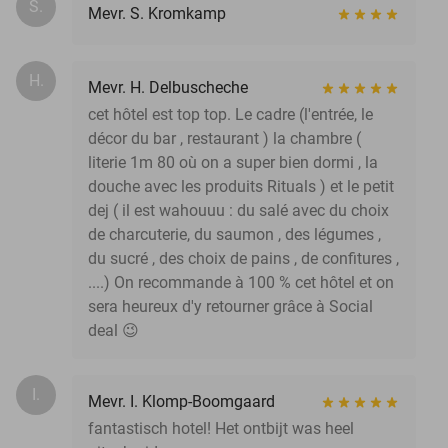
S.
Mevr. S. Kromkamp
H.
Mevr. H. Delbuscheche
cet hôtel est top top. Le cadre (l'entrée, le
décor du bar , restaurant ) la chambre (
literie 1m 80 où on a super bien dormi , la
douche avec les produits Rituals ) et le petit
dej ( il est wahouuu : du salé avec du choix
de charcuterie, du saumon , des légumes ,
du sucré , des choix de pains , de confitures ,
....) On recommande à 100 % cet hôtel et on
sera heureux d'y retourner grâce à Social
deal 😉
I.
Mevr. I. Klomp-Boomgaard
fantastisch hotel! Het ontbijt was heel