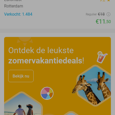
Rotterdam
Verkocht: 1.484
€18
Regulier
€11
,50
Ontdek de leukste
zomervakantiedeals
!
Bekijk nu