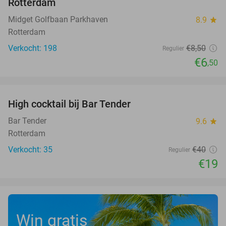
Rotterdam
Midget Golfbaan Parkhaven
8.9
star
Rotterdam
Verkocht: 198
€8
,50
Regulier
€6
,50
favorite_border
High cocktail bij Bar Tender
53%
Bar Tender
9.6
star
Rotterdam
Verkocht: 35
€40
Regulier
€19
Win gratis