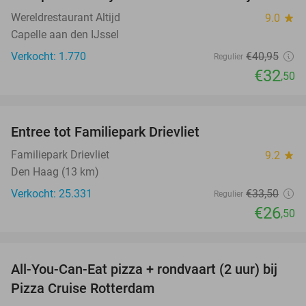
Wereldrestaurant Altijd
9.0
star
Capelle aan den IJssel
Verkocht: 1.770
€40
,95
Regulier
€32
,50
favorite_border
Entree tot Familiepark Drievliet
21%
Familiepark Drievliet
9.2
star
Den Haag (13 km)
Verkocht: 25.331
€33
,50
Regulier
€26
,50
favorite_border
All-You-Can-Eat pizza + rondvaart (2 uur) bij
22%
Pizza Cruise Rotterdam