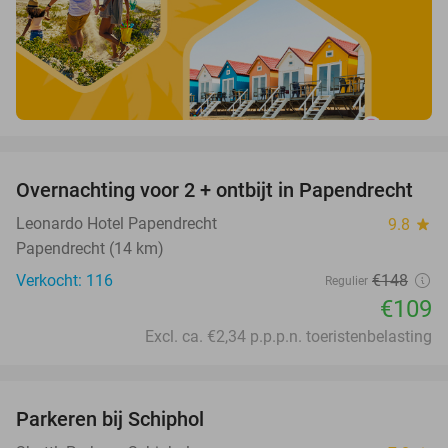
favorite_border
Overnachting voor 2 + ontbijt in Papendrecht
26%
Leonardo Hotel Papendrecht
9.8
star
Papendrecht (14 km)
Verkocht: 116
€148
Regulier
€109
Excl. ca. €2,34 p.p.p.n. toeristenbelasting
favorite_border
Parkeren bij Schiphol
36%