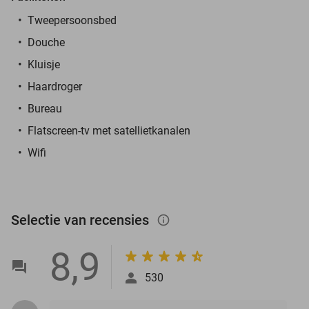
Tweepersoonsbed
Douche
Kluisje
Haardroger
Bureau
Flatscreen-tv met satellietkanalen
Wifi
Selectie van recensies
info_outlined
8,9
530