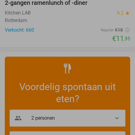
2-gangen ramenlunch of -diner
34%
Kitchen LAB
9.2
star
Rotterdam
Verkocht: 660
€18
Regulier
€11
,95
Voordelig spontaan uit
eten?