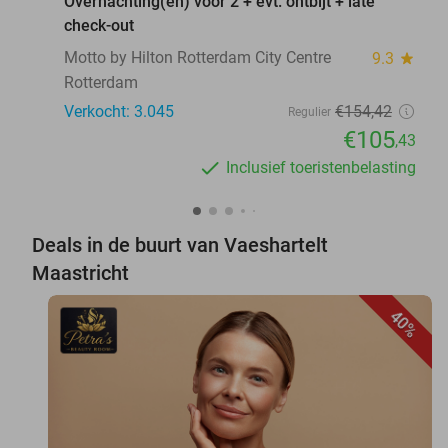
Overnachting(en) voor 2 + evt. ontbijt + late
check-out
Motto by Hilton Rotterdam City Centre
9.3
star
Rotterdam
Verkocht: 3.045
€154
,42
Regulier
€105
,43
Inclusief toeristenbelasting
Deals in de buurt van Vaeshartelt
Maastricht
40%